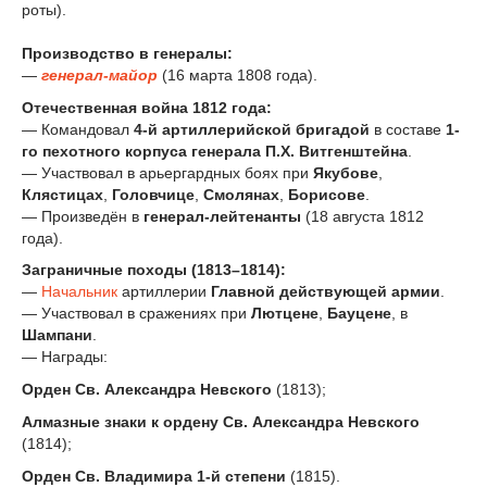
роты).
Производство в генералы:
—
генерал-майор
(16 марта 1808 года).
Отечественная война 1812 года:
— Командовал
4-й артиллерийской бригадой
в составе
1-
го пехотного корпуса генерала П.Х. Витгенштейна
.
— Участвовал в арьергардных боях при
Якубове
,
Клястицах
,
Головчице
,
Смолянах
,
Борисове
.
— Произведён в
генерал-лейтенанты
(18 августа 1812
года).
Заграничные походы (1813–1814):
—
Начальник
артиллерии
Главной действующей армии
.
— Участвовал в сражениях при
Лютцене
,
Бауцене
, в
Шампани
.
— Награды:
Орден Св. Александра Невского
(1813);
Алмазные знаки к ордену Св. Александра Невского
(1814);
Орден Св. Владимира 1-й степени
(1815).