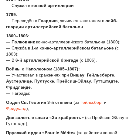
— Служил в
конной артиллерии
.
1799:
— Переведён в
Гвардию
, зачислен капитаном в
лейб-
гвардии артиллерийский батальон
.
1800–1806:
—
Полковник
конно-артиллерийского батальона (1800);
— Служба в
1-м конно-артиллерийском батальоне
(с
1803);
— В
6-й артиллерийской бригаде
(с 1806).
Войны с Наполеоном (1805–1807):
— Участвовал в сражениях при
Вишау
,
Гейльсберге
,
Аустерлице
,
Пултуске
,
Прейсиш-Эйлау
,
Гуттштадте
,
Фридланде
.
— Награды:
Орден Св. Георгия 3-й степени
(за
Гейльсберг
и
Фридланд
);
Две золотые шпаги «За храбрость»
(за Прейсиш-Эйлау и
Гуттштадт);
Прусский орден «Pour le Mérite»
(за действия конной