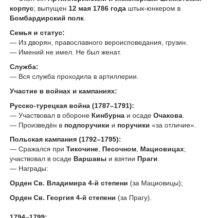
корпус
; выпущен
12 мая 1786 года
штык-юнкером в
Бомбардирский полк
.
Семья и статус:
— Из дворян, православного вероисповедания, грузин.
— Имений не имел. Не был женат.
Служба:
— Вся служба проходила в артиллерии.
Участие в войнах и кампаниях:
Русско-турецкая война (1787–1791):
— Участвовал в обороне
Кинбурна
и осаде
Очакова
.
— Произведён в
подпоручики
и
поручики
«за отличие».
Польская кампания (1792–1795):
— Сражался при
Тикочине
,
Песочном
,
Мациовицах
;
участвовал в осаде
Варшавы
и взятии
Праги
.
— Награды:
Орден Св. Владимира 4-й степени
(за Мациовицы);
Орден Св. Георгия 4-й степени
(за Прагу).
1794–1799: