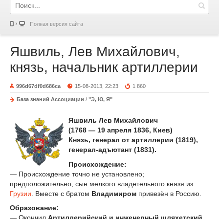
Полная версия сайта
Яшвиль, Лев Михайлович,
князь, начальник артиллерии
996d67df0d686ca
15-08-2013, 22:23
1 860
База знаний Ассоциации
/
"Э, Ю, Я"
Яшвиль Лев Михайлович
(1768 — 19 апреля 1836, Киев)
Князь, генерал от артиллерии (1819),
генерал-адъютант (1831).
Происхождение:
— Происхождение точно не установлено;
предположительно, сын мелкого владетельного князя из
Грузии
. Вместе с братом
Владимиром
привезён в Россию.
Образование:
— Окончил
Артиллерийский и инженерный шляхетский