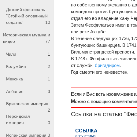
по собственному желанию в дра
Детский фестиваль
командою против бунтующих ка
"Стойкий оловянный
отдал его во владение хану Че
содатик"
10
Затем Феофилатьев имел в том
при реке Ахтубе.
Историческая музыка и
В течение следующих 1736, 17
видео
77
бунтующих башкирцев. В 1741г.
Вильманстрандской крепости, 
Чили
1
В 1748 г. Феофилатьев числил
от службы
бригадиром
.
Колумбия
2
Год смерти его неизвестен.
Мексика
1
Албания
3
Если у Вас есть изображение 
Можно с помощью комментариев
Британская империя
2
Ссылка на статью "Фе
Персидская
империя
0
Испанская империя
3