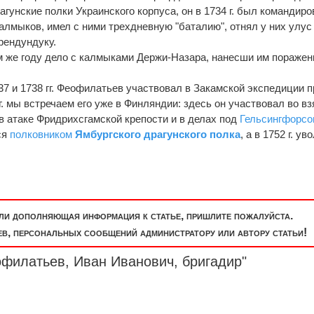
гунские полки Украинского корпуса, он в 1734 г. был командиро
лмыков, имел с ними трехдневную "баталию", отнял у них улус
рендундуку.
 же году дело с калмыками Держи-Назара, нанесши им поражен
37 и 1738 гг. Феофилатьев участвовал в Закамской экспедиции п
 мы встречаем его уже в Финляндии: здесь он участвовал во вз
в атаке Фридрихсгамской крепости и в делах под
Гельсингфорсо
ся
полковником
Ямбургского драгунского полка
, а в 1752 г. ув
или дополняющая информация к статье, пришлите пожалуйста.
, персональных сообщений администратору или автору статьи!
офилатьев, Иван Иванович,
бригадир
"