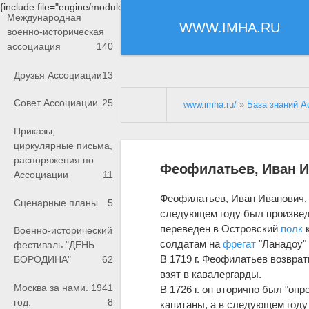
{include file="engine/modules/saperu/head.php"}
Международная
WWW.IMHA.RU
военно-историческая
ассоциация
140
Друзья Ассоциации
13
Совет Ассоциации
25
www.imha.ru/
»
База знаний А
Приказы,
циркулярные письма,
распоряжения по
Феофилатьев, Иван И
Ассоциации
11
Феофилатьев, Иван Иванович
Сценарные планы
5
следующем году был произведе
переведен в Островский
полк
к
Военно-исторический
солдатам на
фрегат
"Ланадоу" 
фестиваль "ДЕНЬ
В 1719 г. Феофилатьев возвра
БОРОДИНА"
62
взят в кавалергарды.
Москва за нами. 1941
В 1726 г. он вторично был "опр
год.
8
капитаны, а в следующем год