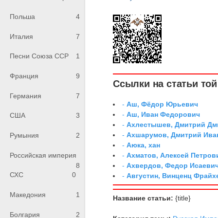
Польша
4
Италия
7
Песни Союза ССР
1
Франция
9
Ссылки на статьи той 
Германия
7
-
Аш, Фёдор Юрьевич
-
Аш, Иван Федорович
США
3
-
Ахлестышев, Дмитрий Дми
-
Ахшарумов, Дмитрий Иван
Румыния
2
-
Аюка, хан
Российская империя
-
Ахматов, Алексей Петров
8
-
Ахвердов, Федор Исаевич
СХС
0
-
Августин, Винценц Фрайх
Македония
1
Название статьи:
{title}
Болгария
2