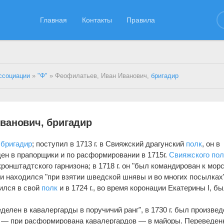
Главная
Контакты
Правила
ссоциации
»
"Ф"
» Феофилатьев, Иван Иванович,
бригадир
ванович, бригадир
,
бригадир
; поступил в 1713 г. в Свияжский драгунский
полк
, он в
н в прапорщики и по расформировании в 1715г.
Свияжского пол
ронштадтского гарнизона; в 1718 г. он "был командирован к мор
и находился "при взятии шведской шнявы и во многих посылках"
тился в свой
полк
и в 1724 г., во время коронации Екатерины I, б
еделен в кавалергарды в поручичий ранг", в 1730 г. был произвед
у — при расформирована кавалергардов — в майоры. Переведе