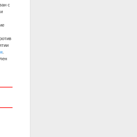
ван с
 и
ие
ротив
ятии
м
.
олен