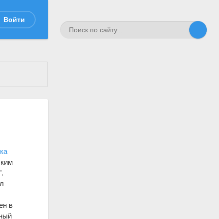
Войти
ка
ским
.
ыл
ен в
нный