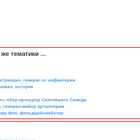
же тематики ...
триевич, генерал от инфантерии
ович, историк
ич, обер-прокурор Святейшего Синода
, генерал-майор артиллерии
ерр фон, фельдцейхмейстер