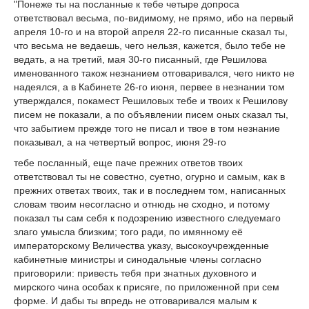
"Понеже ты на посланные к тебе четыре допроса
ответствовал весьма, по-видимому, не прямо, ибо на первый
апреля 10-го и на второй апреля 22-го писанные сказал ты,
что весьма не ведаешь, чего нельзя, кажется, было тебе не
ведать, а на третий, мая 30-го писанный, где Решилова
именованного також незнанием отговаривался, чего никто не
надеялся, а в Кабинете 26-го июня, первее в незнании том
утверждался, покамест Решиловых тебе и твоих к Решилову
писем не показали, а по объявлении писем оных сказал ты,
что забытием прежде того не писал и твое в том незнание
показывал, а на четвертый вопрос, июня 29-го
тебе посланный, еще паче прежних ответов твоих
ответствовал ты не совестно, суетно, огурно и самым, как в
прежних ответах твоих, так и в последнем том, написанных
словам твоим несогласно и отнюдь не сходно, и потому
показал ты сам себя к подозрению известного следуемаго
злаго умысла близким; того ради, по имянному её
императорскому Величества указу, высокоучрежденные
кабинетные министры и синодальные члены согласно
приговорили: привесть тебя при знатных духовного и
мирского чина особах к присяге, по приложенной при сем
форме. И дабы ты впредь не отговаривался малым к