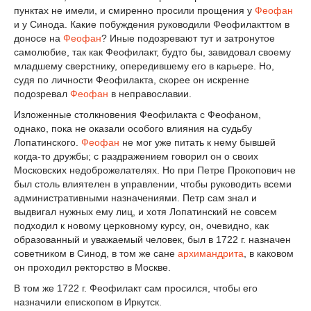
пунктах не имели, и смиренно просили прощения у
Феофан
и у Синода. Какие побуждения руководили Феофилакттом в
доносе на
Феофан
? Иные подозревают тут и затронутое
самолюбие, так как Феофилакт, будто бы, завидовал своему
младшему сверстнику, опередившему его в карьере. Но,
судя по личности Феофилакта, скорее он искренне
подозревал
Феофан
в неправославии.
Изложенные столкновения Феофилакта с Феофаном,
однако, пока не оказали особого влияния на судьбу
Лопатинского.
Феофан
не мог уже питать к нему бывшей
когда-то дружбы; с раздражением говорил он о своих
Московских недоброжелателях. Но при Петре Прокопович не
был столь влиятелен в управлении, чтобы руководить всеми
административными назначениями. Петр сам знал и
выдвигал нужных ему лиц, и хотя Лопатинский не совсем
подходил к новому церковному курсу, он, очевидно, как
образованный и уважаемый человек, был в 1722 г. назначен
советником в Синод, в том же сане
архимандрита
, в каковом
он проходил ректорство в Москве.
В том же 1722 г. Феофилакт сам просился, чтобы его
назначили епископом в Иркутск.