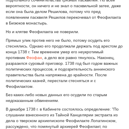
подпольного сочинительства грязных пасквилей. По всей
вероятности, он ничего и не знал о пасквильной затее, даже
если она была делом Решилова, потому что пред
появлением пасквиля Решилов перекочевал от Феофилакта
в Бизюков монастырь.
Но и клятве Феофилакта не поверили.
Прямых улик против него не было, потому осудить его
стеснялись. Однако его продолжали держать под арестом до
конца 1738 г. Тем временем умер его неукротимый
противник
Феофан
, а дело все равно тянулось. Наконец,
разразился суровый приговор. 1738 год был годом важных
политических процессов, и подозрительность аннинского
правительства была напряжена до крайности. После
политических казней, перестали стесняться и с
Феофилактом.
Без каких-либо новых данных его осудили по старым
недоказанным обвинениям.
В декабре 1738 г. в Кабинете состоялось определение: "По
слушании взнесенного из Тайной Канцелярии экстракта из
дела о тверском архиепископе Феофилакте Лопатинском,
рассуждено, что помянутый архиерей Феофилакт, по