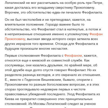
Лопатинский не мог рассчитывать на особую роль при Петре,
какая досталась его младшему сверстнику Прокоповичу.
Впрочем, это обстоятельство едва-ли печалило Феофилакта.
Он не был честолюбив и не претендовал, кажется, на
влиятельное положение. Гораздо важнее было то
обстоятельство, что Феофилакт стал в натянутые, а потом и
в неприязненные отношения именно к упомянутому
Феофан
Прокоповичу
, высокая звезда которого скоро затмила всех
других иерархов того времени. Отсюда для Феофилакта в
будущем произошли многие несчастия.
Первые столкновения Феофилакта с
Феофаном
, кажется,
относятся еще к киевской их совместной службе. Как
сослуживцы, они казались друзьями, по крайней мере, об
этой дружбе еще долго спустя говорил Феофилакт. Но их
разделяла разница взглядов, и это омрачало их отношения.
Е., вместе с Гедеоном Вишневским, бывало, спорили с
Прокоповичем по разным богословским вопросам, и в этих
спорах проглядывало недоверие первых к чистоте
православных убеждений последнего. Уход Феофилакта из
Киева не прекратил совершенно этих принципиальных
столкновений. Из Москвы Лопатинский следил за ученою