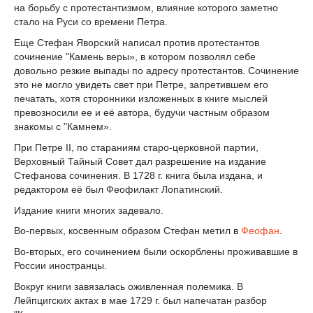
на борьбу с протестантизмом, влияние которого заметно
стало на Руси со времени Петра.
Еще Стефан Яворский написал против протестантов
сочинение "Камень веры», в котором позволял себе
довольно резкие выпады по адресу протестантов. Сочинение
это не могло увидеть свет при Петре, запретившем его
печатать, хотя сторонники изложенных в книге мыслей
превозносили ее и её автора, будучи частным образом
знакомы с "Камнем».
При Петре II, по стараниям старо-церковной партии,
Верховный Тайный Совет дал разрешение на издание
Стефанова сочинения. В 1728 г. книга была издана, и
редактором её был Феофилакт Лопатинский.
Издание книги многих задевало.
Во-первых, косвенным образом Стефан метил в
Феофан
.
Во-вторых, его сочинением были оскорблены проживавшие в
России иностранцы.
Вокруг книги завязалась оживленная полемика. В
Лейпцигских актах в мае 1729 г. был напечатан разбор