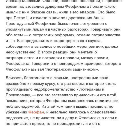
Иоасаф Маевский. Оба они, особенно последний, в прежнее
время пользовались доверием Феофилакта Лопатинского,
имели с ним близкие связи, жили в его епархии. Это было
при Петре II и отчасти в начале царствования Анны.
Простодушный Феофилакт бывал очень откровенен с
упомянутыми лицами в частных разговорах. Говаривали они
обо всем — о петровских реформах, отмене патриаршества
и т. п. Как представители старо-церковного кружка,
собеседники отзывались о новейших мероприятиях далеко
несочувственно. В эпоху реакции они мечтали о
патриаршестве и в патриархи прочили, между прочим,
Феофилакта. Говорили и о новгородском архиерее, которого
Феофилакт называл "лютеранским защитником».
Близость Лопатинского с людьми, настроенными явно
враждебно к новому курсу, его разговоры, в которых столь
проглядывало недоброжелательство к лютеранам и
Прокоповичу, — все это заставляло причислить и его к той
"компании», которая Феофаном выставлялась политически
неблагонадежной. Из этой компании вышел пасквиль, по
убеждению
Феофан
, и невольно являлось у следователей
подозрение, не причастен ли к делу и Феофилакт, а если и
не причастен прямо, то не принадлежит ли и он к