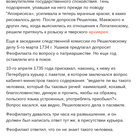
возмутителям государственного спокойствия. Тень
подозрения, упавшая на него прежде по поводу
"Апокрисиса», усиливала и теперь мрачные краски, в каких
рисовалось дело. После допросов Решилова, Маевского и
других лиц, когда выяснились их отношения к Лопатинскому,
решили притянуть к розыску и тверского
архиерея
.
Еще в заседании следственной комиссии по Решиловскому
делу 5-го марта 1734 г. Ушаков предлагал допросит
Феофилакта по вопросу о патриаршестве. Но еще год
оставляли его в покое.
10-го апреля 1735 года прискакал, наконец, к нему из
Петербурга курьер с пакетом, в котором заключался вопрос
кабинет-министров такого содержания: "ведаете ли вы такого
человека, который бы таковых речей: наимилший, кохавый,
благословенство, динкую и прочить, якобы на образец
польского языка устроенных, употреблять приобыкл?».
Вопрос касался, как видно, Решиловского дела о пасквиле.
Феофилакту давалось три часа на размышление, и он
должен был написать ответ тут же, в присутствии курьера.
Феофилакт ответил, что он не знает такого человека.