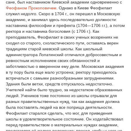
сане, был наставником Киевской академии одновременно с
Феофаном Прокоповичем
. Однако в Киеве Феофилакт
служил недолго. Скоро в 1704 г., он перешел в Московскую
академию, и занимал здесь последовательно должности:
наставника философии и префекта (1704—1706 г.г.), а потом
ректора и наставника богословия (с 1706 г.). Как
преподаватель, Феофилакт в своих ученых воззрениях не
сходил со старого, схоластического пути, оставаясь верен
традициям старой киевской школы. Как школьный
администратора Лопатинский отличался добросовестным и
ревностным исполнением своих обязанностей и
заботливостью о вверенном ему деле. Московская академия
в ту пору была еще мало устроена; ректору приходилось
встречаться с самыми разнообразными затруднениями.
Здания были ветхи, средств отпускалось недостаточно.
Учителей найти было трудно, за недостатком образованных
людей. Учеников тоже постоянно из школы отрывали для
разных правительственных нужд, так как академия должна
была поставлять людей на все поприща деятельности.
Феофилакт старался сделать, что мог, для приведения
школы в удовлетворительное состояние. Он ходатайствовал
перед правительством о материальных нуждах академии,
представляя её жалкое положение; просил, чтобы у него не