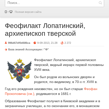
Полная версия сайта
Феофилакт Лопатинский,
архиепископ тверской
996d67df0d686ca
9-09-2013, 21:28
2 272
База знаний Ассоциации
/
"Ф"
Феофилакт Лопатинский, архиепископ
тверской, видный иерарх первой половины
XVIII века.
Он был родом из волынских дворян и
родился, по-видимому, в 70-х гг. XVIII в.
Год его рождения неизвестен, но он был старше
Феофан
Прокоповича (см.),
родившегося в 1681 г.
Образование Феофилакт получил в Киевской академии и в
заграничных училищах, а по окончании его, в монашеском