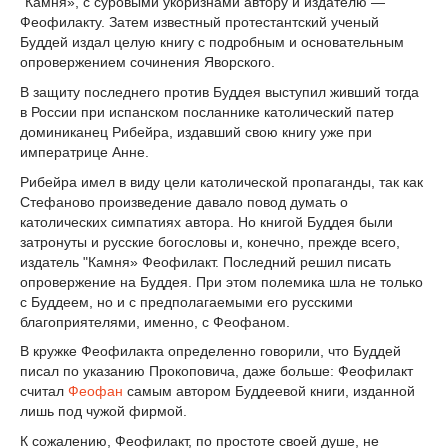
"Камня», с суровыми укоризнами автору и издателю —
Феофилакту. Затем известный протестантский ученый
Буддей издал целую книгу с подробным и основательным
опровержением сочинения Яворского.
В защиту последнего против Буддея выступил живший тогда
в России при испанском посланнике католический патер
доминиканец Рибейра, издавший свою книгу уже при
императрице Анне.
Рибейра имел в виду цели католической пропаганды, так как
Стефаново произведение давало повод думать о
католических симпатиях автора. Но книгой Буддея были
затронуты и русские богословы и, конечно, прежде всего,
издатель "Камня» Феофилакт. Последний решил писать
опровержение на Буддея. При этом полемика шла не только
с Буддеем, но и с предполагаемыми его русскими
благоприятелями, именно, с Феофаном.
В кружке Феофилакта определенно говорили, что Буддей
писал по указанию Прокоповича, даже больше: Феофилакт
считал
Феофан
самым автором Буддеевой книги, изданной
лишь под чужой фирмой.
К сожалению, Феофилакт, по простоте своей душе, не