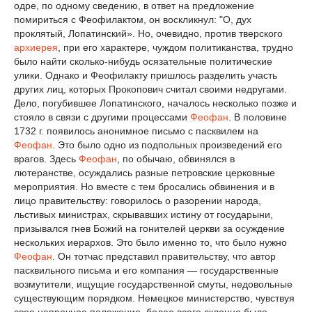
одре, по одному сведению, в ответ на предложение
помириться с Феофилактом, он воскликнул: "О, дух
проклятый, Лопатинский». Но, очевидно, против тверского
архиерея
, при его характере, чуждом политиканства, трудно
было найти сколько-нибудь осязательные политические
улики. Однако и Феофилакту пришлось разделить участь
других лиц, которых Прокопович считал своими недругами.
Дело, погубившее Лопатинского, началось несколько позже и
стояло в связи с другими процессами
Феофан
. В половине
1732 г. появилось анонимное письмо с пасквилем на
Феофан
. Это было одно из подпольных произведений его
врагов. Здесь
Феофан
, по обычаю, обвинялся в
лютеранстве, осуждались разные петровские церковные
мероприятия. Но вместе с тем бросались обвинения и в
лицо правительству: говорилось о разорении народа,
льстивых министрах, скрывавших истину от государыни,
призывался гнев Божий на гонителей церкви за осуждение
нескольких иерархов. Это было именно то, что было нужно
Феофан
. Он тотчас представил правительству, что автор
пасквильного письма и его компания — государственные
возмутители, ищущие государственной смуты, недовольные
существующим порядком. Немецкое министерство, чувствуя