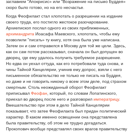
заглавием "Апокрисис» или "Возражение на письмо Буддея»
скоро было готово, но на его несчастье.
Когда Феофилакт стал хлопотать о разрешении на издание
своего труда, его постигло жестокое разочарование.
Архиепископ послал одного из своих приближенных,
архимандрита
Иоасафа Маевского, хлопотать, чтобы ему
позволили "писать» ту книгу, хотя она была уже написана.
Затем он и сам отправился в Москву для той же цели. Здесь,
как он сам потом рассказывал, сначала он был допущен во
дворец, где ему удалось получить требуемое разрешение.
Но едва он уехал оттуда, как его потребовали туда снова, и
чины Тайной Канцелярии, учинив ему допрос, взяли с него
письменное обязательство не только не писать на Буддея,
но даже и не говорить никому о всем этом деле, под страхом
смертным. Столь неожиданный оборот Феофилакт
приписывал
Феофан
, который, по словам Лопатинского,
приехал во дворец после него и разговорил
императрицу
.
Вмешательство при этом в дело Тайной Канцелярии
показывает, что затее Феофилакта был придан политический
характер. В каком именно освещении она представлена
была правительству, об этом не трудно догадаться.
Прокопович вообще представлял своих врагов правительству