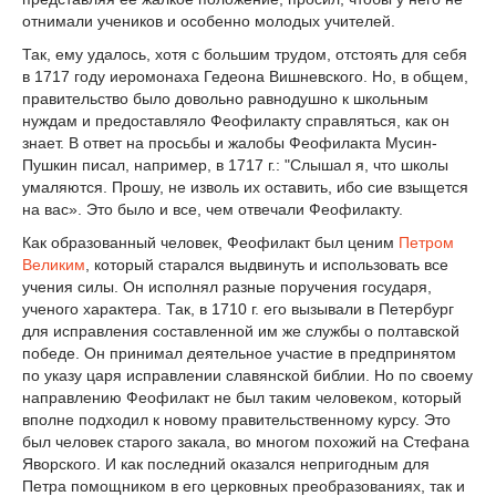
отнимали учеников и особенно молодых учителей.
Так, ему удалось, хотя с большим трудом, отстоять для себя
в 1717 году иеромонаха Гедеона Вишневского. Но, в общем,
правительство было довольно равнодушно к школьным
нуждам и предоставляло Феофилакту справляться, как он
знает. В ответ на просьбы и жалобы Феофилакта Мусин-
Пушкин писал, например, в 1717 г.: "Слышал я, что школы
умаляются. Прошу, не изволь их оставить, ибо сие взыщется
на вас». Это было и все, чем отвечали Феофилакту.
Как образованный человек, Феофилакт был ценим
Петром
Великим
, который старался выдвинуть и использовать все
учения силы. Он исполнял разные поручения государя,
ученого характера. Так, в 1710 г. его вызывали в Петербург
для исправления составленной им же службы о полтавской
победе. Он принимал деятельное участие в предпринятом
по указу царя исправлении славянской библии. Но по своему
направлению Феофилакт не был таким человеком, который
вполне подходил к новому правительственному курсу. Это
был человек старого закала, во многом похожий на Стефана
Яворского. И как последний оказался непригодным для
Петра помощником в его церковных преобразованиях, так и