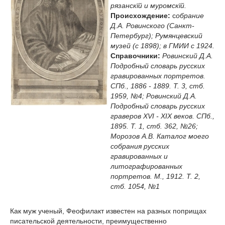
рязанскїй и муромскїй.
Происхождение:
c
обрание
Д.А. Ровинского (Санкт-
Петербург); Румянцевский
музей (с 1898); в ГМИИ с 1924.
Справочники:
Ровинский Д.А.
Подробный словарь русских
гравированных портретов.
СПб., 1886 - 1889. Т. 3, стб.
1959, №4; Ровинский Д.А.
Подробный словарь русских
граверов XVI - XIX веков. СПб.,
1895. Т. 1, стб. 362, №26;
Морозов А.В. Каталог моего
собрания русских
гравированных и
литографированных
портретов. М., 1912. Т. 2,
стб. 1054, №1
Как муж ученый, Феофилакт известен на разных поприщах
писательской деятельности, преимущественно