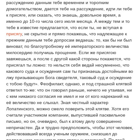
рассуждению данным тебе временем и торопким
домогательством, дается тебе на рассуждение, идти ли тебе
к присяге, или сказать, что знаешь, довольное время, а
именно до 10-го числа сего июля месяца. А между тем и то
тебе в известие предлагается, что если ты, не вступая в
присягу
, не скрытно и прямо покажешь, что надлежащее к
прежним данным тебе допросам ведаешь: то, как бы ни был
виноват, по благоутробному её императорского величества
милосердию получишь прощение. Если же присягою
завяжешься, а после с другой какой стороны покажется, что
присягал ты ложно: то нельстя себя ведай несумненно, что
какового суда и осуждения сам ты признаешь достойными во
лжу призывающих Бога свидетеля, таковый суд и осуждение
с тобою будут». Феофилакт, однако, и под страшной клятвой
ответил то-же: что он говорил раньше, ничего не утаивая, ни
с кем никакого согласия не имел и ни от кого нареканий на
её величество не слыхал. Зная честный характер
Лопатинского, можно смело поверить этой клятве. Хотя его
считали участником компании, выпустившей пасквильное
письмо, но он, очевидно, был к атому делу совершенно
непричастен. Да и трудно предположить, чтобы этот человек,
действовавший всегда ученым оружием, снизошел до