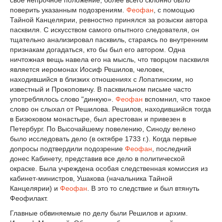
свое непрочное положение, более всего склонно было
поверить указанным подозрениям.
Феофан
, с помощью
Тайной Канцелярии, ревностно принялся за розыски автора
пасквиля. С искусством самого опытного следователя, он
тщательно анализировал пасквиль, стараясь по внутренним
признакам догадаться, кто бы был его автором. Одна
ничтожная вещь навела его на мысль, что творцом пасквиля
является иеромонах Иосиф Решилов, человек,
находившийся в близких отношениях с Лопатинским, но
известный и Прокоповичу. В пасквильном письме часто
употреблялось слово "динкую».
Феофан
вспомнил, что такое
слово он слыхал от Решилова. Решилов, находившийся тогда
в Бизюковом монастыре, был арестован и привезен в
Петербург. По Высочайшему повелению, Синоду велено
было исследовать дело (в октябре 1733 г.). Когда первые
допросы подтвердили подозрение
Феофан
, последний
донес Кабинету, представив все дело в политической
окраске. Была учреждена особая следственная комиссия из
кабинет-министров, Ушакова (начальника Тайной
Канцелярии) и
Феофан
. В это то следствие и был втянуть
Феофилакт.
Главные обвиняемые по делу были Решилов и архим.