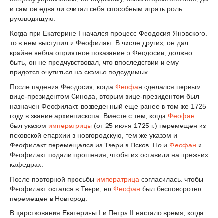
и сам он едва ли считал себя способным играть роль
руководящую.
Когда при Екатерине I начался процесс Феодосия Яновского,
то в нем выступил и Феофилакт. В числе других, он дал
крайне неблагоприятное показание о Феодосии; должно
быть, он не предчувствовал, что впоследствии и ему
придется очутиться на скамье подсудимых.
После падения Феодосия, когда
Феофа
н сделался первым
вице-президентом Синода, вторым вице-президентом был
назначен Феофилакт, возведенный еще ранее в том же 1725
году в звание архиепископа. Вместе с тем, когда
Феофан
был указом
императрицы
(от 25 июня 1725 г.) перемещен из
псковской епархии в новгородскую, тем же указом и
Феофилакт перемещался из Твери в Псков. Но и
Феофан
и
Феофилакт подали прошения, чтобы их оставили на прежних
кафедрах.
После повторной просьбы
императрица
согласилась, чтобы
Феофилакт остался в Твери; но
Феофан
был бесповоротно
перемещен в Новгород.
В царствования Екатерины I и Петра II настало время, когда