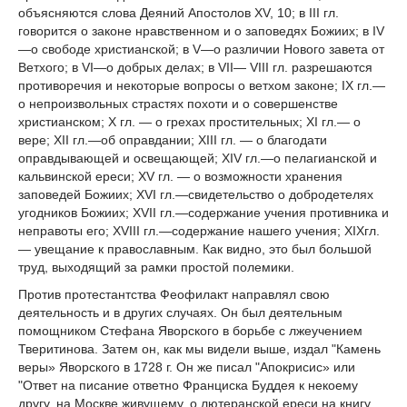
объясняются слова Деяний Апостолов ХV, 10; в III гл.
говорится о законе нравственном и о заповедях Божиих; в IV
—о свободе христианской; в V—о различии Нового завета от
Ветхого; в VI—о добрых делах; в VII— VIII гл. разрешаются
противоречия и некоторые вопросы о ветхом законе; IX гл.—
о непроизвольных страстях похоти и о совершенстве
христианском; X гл. — о грехах простительных; XI гл.— о
вере; XII гл.—об оправдании; ХIII гл. — о благодати
оправдывающей и освещающей; XIV гл.—о пелагианской и
кальвинской ереси; XV гл. — о возможности хранения
заповедей Божиих; XVI гл.—свидетельство о добродетелях
угодников Божиих; XVII гл.—содержание учения противника и
неправоты его; XVIII гл.—содержание нашего учения; XIXгл.
— увещание к православным. Как видно, это был большой
труд, выходящий за рамки простой полемики.
Против протестантства Феофилакт направлял свою
деятельность и в других случаях. Он был деятельным
помощником Стефана Яворского в борьбе с лжеучением
Тверитинова. Затем он, как мы видели выше, издал "Камень
веры» Яворского в 1728 г. Он же писал "Апокрисис» или
"Ответ на писание ответно Франциска Буддея к некоему
другу, на Москве живущему, о лютеранской ереси на книгу