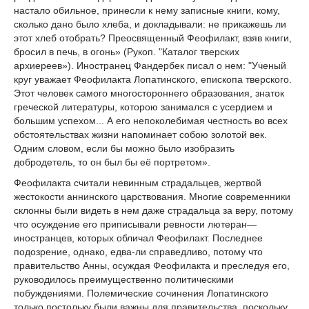
настало обильное, принесли к нему записные книги, кому,
сколько дано было хлеба, и докладывали: не прикажешь ли
этот хлеб отобрать? Преосвященный Феофилакт, взяв книги,
бросил в печь, в огонь» (Рукоп. "Каталог тверских
архиереев»). Иностранец Фандербек писал о нем: "Ученый
круг уважает Феофилакта Лопатинского, епископа тверского.
Этот человек самого многостороннего образования, знаток
греческой литературы, которою занимался с усердием и
большим успехом... А его непоколебимая честность во всех
обстоятельствах жизни напоминает собою золотой век.
Одним словом, если бы можно было изобразить
добродетель, то он был бы её портретом».
Феофилакта считали невинным страдальцев, жертвой
жестокости аннинского царствования. Многие современники
склонны были видеть в нем даже страдальца за веру, потому
что осуждение его приписывали ревности лютеран—
иностранцев, которых обличал Феофилакт. Последнее
подозрение, однако, едва-ли справедливо, потому что
правительство Анны, осуждая Феофилакта и преследуя его,
руководилось преимущественно политическими
побуждениями. Полемические сочинения Лопатинского
только постольку были важны для правительства, поскольку