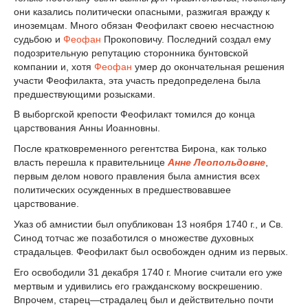
они казались политически опасными, разжигая вражду к
иноземцам. Много обязан Феофилакт своею несчастною
судьбою и
Феофан
Прокоповичу. Последний создал ему
подозрительную репутацию сторонника бунтовской
компании и, хотя
Феофан
умер до окончательная решения
участи Феофилакта, эта участь предопределена была
предшествующими розысками.
В выборгской крепости Феофилакт томился до конца
царствования Анны Иоанновны.
После кратковременного регентства Бирона, как только
власть перешла к правительнице
Анне Леопольдовне
,
первым делом нового правления была амнистия всех
политических осужденных в предшествовавшее
царствование.
Указ об амнистии был опубликован 13 ноября 1740 г., и Св.
Синод тотчас же позаботился о множестве духовных
страдальцев. Феофилакт был освобожден одним из первых.
Его освободили 31 декабря 1740 г. Многие считали его уже
мертвым и удивились его гражданскому воскрешению.
Впрочем, старец—страдалец был и действительно почти