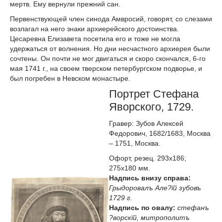
мертв. Ему вернули прежний сан.
Первенствующей член синода Амвросий, говорят, со слезами
возлагал на него знаки архиерейского достоинства.
Цесаревна Елизавета посетила его и тоже не могла
удержаться от волнения. Но дни несчастного архиерея были
сочтены. Он почти не мог двигаться и скоро скончался, 6-го
мая 1741 г., на своем тверском петербургском подворье, и
был погребен в Невском монастыре.
Портрет Стефана
Яворского, 1729.
Гравер: Зубов Алексей
Федорович, 1682/1683, Москва
– 1751, Москва.
Офорт, резец. 293х186;
275х180 мм.
Надпись внизу справа:
Грыдоровалъ Але?їй зубовъ
1729 г.
Надпись по овалу:
стефанъ
?ворскїй, митрополитъ