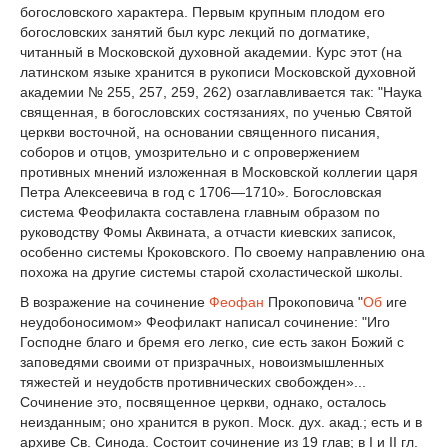
богословского характера. Первым крупным плодом его
богословских занятий был курс лекций по догматике,
читанный в Московской духовной академии. Курс этот (на
латинском языке хранится в рукописи Московской духовной
академии № 255, 257, 259, 262) озаглавливается так: "Наука
священная, в богословских состязаниях, по ученью Святой
церкви восточной, на основании священного писания,
соборов и отцов, умозрительно и с опровержением
противных мнений изложенная в Московской коллегии царя
Петра Алексеевича в год с 1706—1710». Богословская
система Феофилакта составлена главным образом по
руководству Фомы Аквината, а отчасти киевских записок,
особенно системы Кроковского. По своему направлению она
похожа на другие системы старой схоластической школы.
В возражение на сочинение
Феофан
Прокоповича "
Об
иге
неудобоносимом» Феофилакт написал сочинение: "Иго
Господне благо и бремя его легко, сие есть закон Божий с
заповедями своими от призрачных, новоизмышленных
тяжестей и неудобств противнических свобожден»...
Сочинение это, посвященное церкви, однако, осталось
неизданным; оно хранится в рукоп. Моск. дух. акад.; есть и в
архиве Св. Синода. Состоит сочинение из 19 глав; в I и II гл.