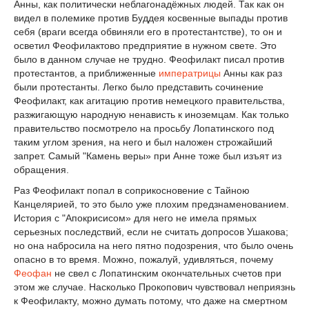
Анны, как политически неблагонадёжных людей. Так как он
видел в полемике против Буддея косвенные выпады против
себя (враги всегда обвиняли его в протестантстве), то он и
осветил Феофилактово предприятие в нужном свете. Это
было в данном случае не трудно. Феофилакт писал против
протестантов, а приближенные
императрицы
Анны как раз
были протестанты. Легко было представить сочинение
Феофилакт, как агитацию против немецкого правительства,
разжигающую народную ненависть к иноземцам. Как только
правительство посмотрело на просьбу Лопатинского под
таким углом зрения, на него и был наложен строжайший
запрет. Самый "Камень веры» при Анне тоже был изъят из
обращения.
Раз Феофилакт попал в соприкосновение с Тайною
Канцелярией, то это было уже плохим предзнаменованием.
История с "Апокрисисом» для него не имела прямых
серьезных последствий, если не считать допросов Ушакова;
но она набросила на него пятно подозрения, что было очень
опасно в то время. Можно, пожалуй, удивляться, почему
Феофан
не свел с Лопатинским окончательных счетов при
этом же случае. Насколько Прокопович чувствовал неприязнь
к Феофилакту, можно думать потому, что даже на смертном