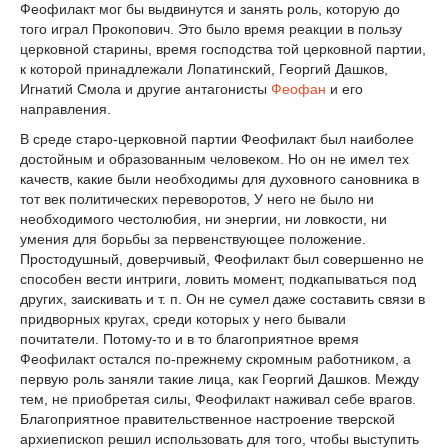
Феофилакт мог бы выдвинутся и занять роль, которую до
того играл Прокопович. Это было время реакции в пользу
церковной старины, время господства той церковной партии,
к которой принадлежали Лопатинский, Георгий Дашков,
Игнатий Смола и другие антагонисты
Феофан
и его
направления.
В среде старо-церковной партии Феофилакт был наиболее
достойным и образованным человеком. Но он не имел тех
качеств, какие были необходимы для духовного сановника в
тот век политических переворотов, У него не было ни
необходимого честолюбия, ни энергии, ни ловкости, ни
умения для борьбы за первенствующее положение.
Простодушный, доверчивый, Феофилакт был совершенно не
способен вести интриги, ловить момент, подкапываться под
других, заискивать и т. п. Он не сумел даже составить связи в
придворных кругах, среди которых у него бывали
почитатели. Потому-то и в то благоприятное время
Феофилакт остался по-прежнему скромным работником, а
первую роль заняли такие лица, как Георгий Дашков. Между
тем, не приобретая силы, Феофилакт наживал себе врагов.
Благоприятное правительственное настроение тверской
архиепископ решил использовать для того, чтобы выступить