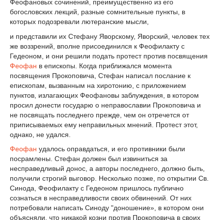
Феофановых сочинений, преимущественно из его
богословских лекций, разные сомнительные пункты, в
которых подозревали лютеранские мысли,
и представили их Стефану Яворскому, Яворский, человек тех
же воззрений, вполне присоединился к Феофилакту с
Гедеоном, и они решили подать протест против посвящения
Феофан
в епископы. Когда приближался момента
посвящения Прокоповича, Стефан написал послание к
епископам, вызванным на хиротонию, с приложением
пунктов, излагающих Феофановы заблуждения, в котором
просил донести государю о неправославии Прокоповича и
не посвящать последнего прежде, чем он отречется от
приписываемых ему неправильных мнений. Протест этот,
однако, не удался.
Феофан
удалось оправдаться, и его противники были
посрамлены. Стефан должен был извиниться за
несправедливый донос, а авторы последнего, должно быть,
получили строгий выговор. Несколько позже, по открытии Св.
Синода, Феофилакту с Гедеоном пришлось публично
сознаться в несправедливости своих обвинений. От них
потребовали написать Синоду "доношение», в котором они
объясняли, что никакой козни против Прокоповича в своих