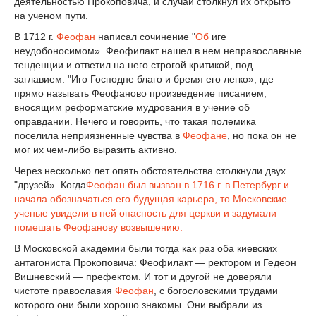
деятельностью Прокоповича, и случай столкнул их открыто
на ученом пути.
В 1712 г.
Феофан
написал сочинение "
Об
иге
неудобоносимом». Феофилакт нашел в нем неправославные
тенденции и ответил на него строгой критикой, под
заглавием: "Иго Господне благо и бремя его легко», где
прямо называть Феофаново произведение писанием,
вносящим реформатские мудрования в учение об
оправдании. Нечего и говорить, что такая полемика
поселила неприязненные чувства в
Феофане
, но пока он не
мог их чем-либо выразить активно.
Через несколько лет опять обстоятельства столкнули двух
"друзей». Когда
Феофан
был вызван в 1716 г. в Петербург и
начала обозначаться его будущая карьера, то Московские
ученые увидели в ней опасность для церкви и задумали
помешать Феофанову возвышению.
В Московской академии были тогда как раз оба киевских
антагониста Прокоповича: Феофилакт — ректором и Гедеон
Вишневский — префектом. И тот и другой не доверяли
чистоте православия
Феофан
, с богословскими трудами
которого они были хорошо знакомы. Они выбрали из