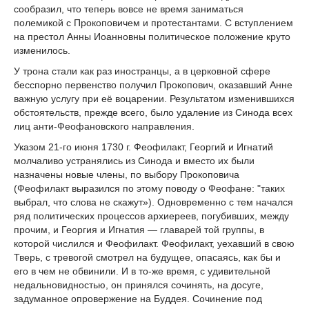
сообразил, что теперь вовсе не время заниматься
полемикой с Прокоповичем и протестантами. С вступлением
на престол Анны Иоанновны политическое положение круто
изменилось.
У трона стали как раз иностранцы, а в церковной сфере
бесспорно первенство получил Прокопович, оказавший Анне
важную услугу при её воцарении. Результатом изменившихся
обстоятельств, прежде всего, было удаление из Синода всех
лиц анти-Феофановского направления.
Указом 21-го июня 1730 г. Феофилакт, Георгий и Игнатий
молчаливо устранялись из Синода и вместо их были
назначены новые члены, по выбору Прокоповича
(Феофилакт выразился по этому поводу о Феофане: "таких
выбрал, что слова не скажут»). Одновременно с тем начался
ряд политических процессов архиереев, погубивших, между
прочим, и Георгия и Игнатия — главарей той группы, в
которой числился и Феофилакт. Феофилакт, уехавший в свою
Тверь, с тревогой смотрел на будущее, опасаясь, как бы и
его в чем не обвинили. И в то-же время, с удивительной
недальновидностью, он принялся сочинять, на досуге,
задуманное опровержение на Буддея. Сочинение под