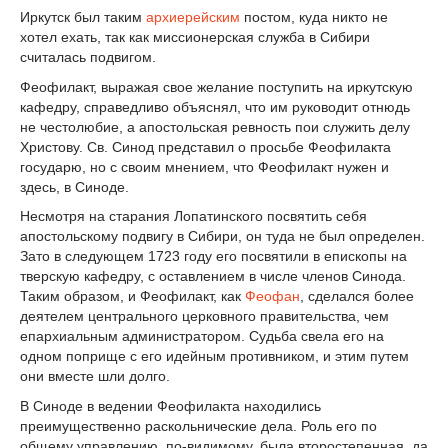
Иркутск был таким
архиерейским
постом, куда никто не
хотел ехать, так как миссионерская служба в Сибири
считалась подвигом.
Феофилакт, выражая свое желание поступить на иркутскую
кафедру, справедливо объяснял, что им руководит отнюдь
не честолюбие, а апостольская ревность пои служить делу
Христову. Св. Синод представил о просьбе Феофилакта
государю, но с своим мнением, что Феофилакт нужен и
здесь, в Синоде.
Несмотря на старания Лопатинского посвятить себя
апостольскому подвигу в Сибири, он туда не был определен.
Зато в следующем 1723 году его посвятили в епископы на
тверскую кафедру, с оставлением в числе членов Синода.
Таким образом, и Феофилакт, как
Феофан
, сделался более
деятелем центрального церковного правительства, чем
епархиальным администратором. Судьба свела его на
одном поприще с его идейным противником, и этим путем
они вместе шли долго.
В Синоде в ведении Феофилакта находились
преимущественно раскольнические дела. Роль его по
общему управлению, по-видимому, была второстепенная, да