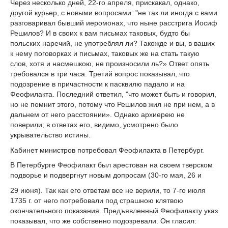
Через несколько дней, 22-го апреля, прискакал, однако,
другой курьер, с новыми вопросами: "не так ли иногда с вами
разговаривал бывший иеромонах, что ныне расстрига Иосиф
Решилов? И в своих к вам письмах таковых, будто бы
польских наречий, не употреблял ли? Такожде и вы, в ваших
к нему поговорках и письмах, таковых же на стать такую
слов, хотя и насмешкою, не произносили ль?» Ответ опять
требовался в три часа. Третий вопрос показывал, что
подозрение в причастности к пасквилю падало и на
Феофилакта. Последний ответил, "что может быть и говорил,
но не помнит этого, потому что Решилов жил не при нем, а в
дальнем от него расстоянии». Однако архиерею не
поверили; в ответах его, видимо, усмотрено было
укрывательство истины.
Кабинет министров потребовал Феофилакта в Петербург.
В Петербурге Феофилакт был арестован на своем тверском
подворье и подвергнут новым допросам (30-го мая, 26 и
29 июня). Так как его ответам все не верили, то 7-го июля
1735 г. от него потребовали под страшною клятвою
окончательного показания. Предъявленный Феофилакту указ
показывал, что же собственно подозревали. Он гласил: