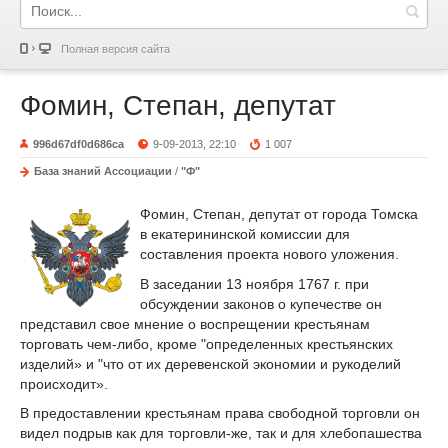
Полная версия сайта
Фомин, Степан, депутат
996d67df0d686ca
9-09-2013, 22:10
1 007
База знаний Ассоциации
/
"Ф"
Фомин, Степан, депутат от города Томска
в екатерининской комиссии для
составления проекта нового уложения.
В заседании 13 ноября 1767 г. при
обсуждении законов о купечестве он
представил свое мнение о воспрещении крестьянам
торговать чем-либо, кроме "определенных крестьянских
изделий» и "что от их деревенской экономии и рукоделий
происходит».
В предоставлении крестьянам права свободной торговли он
видел подрыв как для торговли-же, так и для хлебопашества