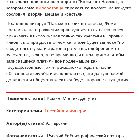
и ссылался при этом на авторитет "Большого Наказа», в
котором сама
императрица
определила положение каждого
сословия: дворян, мещан и крестьян.
Постоянно цитируя "Наказ» в своих интересах, Фомин
настаивал на ограждении прав купечества и соглашался
принимать в число купцов только тех крестьян и "прочих
чинов», кто при достаточном капитале будет записан "по
свидетельству магистратов и ратуш и с одобрением от
купечества, вечно, а не временно, и с тем притом, чтобы
записавшиеся платили все подлежащие как
государственные, так и гражданские подати, несли
обязанности службы и исполняли все, что до купеческой
должности и общества касаться будет, наравне с купцами».
Название статьи:
Фомин, Степан, депутат
Категория темы:
Российская империя
Автор(ы) статьи:
А. Гарский
Источник статьи:
Русский библиографический словарь.