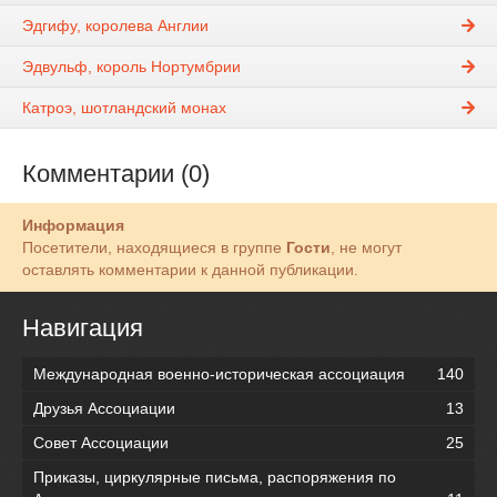
Эдгифу, королева Англии
Эдвульф, король Нортумбрии
Катроэ, шотландский монах
Комментарии (0)
Информация
Посетители, находящиеся в группе
Гости
, не могут
оставлять комментарии к данной публикации.
Навигация
Международная военно-историческая ассоциация
140
Друзья Ассоциации
13
Совет Ассоциации
25
Приказы, циркулярные письма, распоряжения по