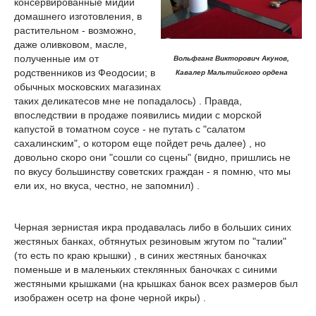
консервированные мидии
домашнего изготовления, в
растительном - возможно,
даже оливковом, масле,
полученные им от
Вольфганг Викторович Акунов,
родственников из Феодосии; в
Кавалер Мальтийского ордена
обычных московских магазинах
таких деликатесов мне не попадалось) . Правда,
впоследствии в продаже появились мидии с морской
капустой в томатном соусе - не путать с "салатом
сахалинским", о котором еще пойдет речь далее) , но
довольно скоро они "сошли со сцены" (видно, пришлись не
по вкусу большинству советских граждан - я помню, что мы
ели их, но вкуса, честно, не запомнил) .
Черная зернистая икра продавалась либо в больших синих
жестяных банках, обтянутых резиновым жгутом по "талии"
(то есть по краю крышки) , в синих жестяных баночках
поменьше и в маленьких стеклянных баночках с синими
жестяными крышками (на крышках банок всех размеров был
изображен осетр на фоне черной икры) .