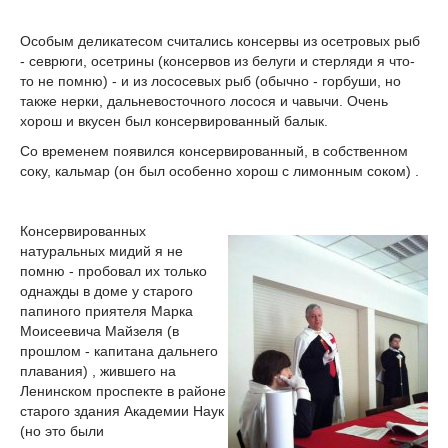
Особым деликатесом считались консервы из осетровых рыб
- севрюги, осетрины (консервов из белуги и стерляди я что-
то не помню) - и из лососевых рыб (обычно - горбуши, но
также нерки, дальневосточного лосося и чавычи. Очень
хорош и вкусен был консервированный балык.
Со временем появился консервированный, в собственном
соку, кальмар (он был особенно хорош с лимонным соком) .
Консервированных
натуральных мидий я не
помню - пробовал их только
однажды в доме у старого
папиного приятеля Марка
Моисеевича Майзеля (в
прошлом - капитана дальнего
плавания) , жившего на
Ленинском проспекте в районе
старого здания Академии Наук
(но это были