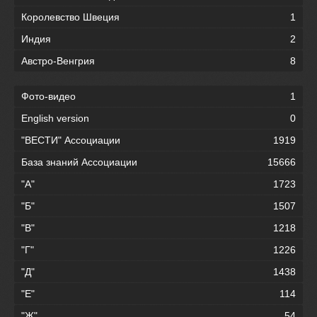
Королевство Швеция
1
Индия
2
Австро-Венгрия
8
Фото-видео
1
English version
0
"ВЕСТИ" Ассоциации
1919
База знаний Ассоциации
15666
"А"
1723
"Б"
1507
"В"
1218
"Г"
1226
"Д"
1438
"Е"
114
"Ж"
54