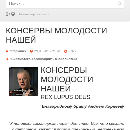
Полная версия сайта
КОНСЕРВЫ МОЛОДОСТИ
НАШЕЙ
templarius
29-09-2013, 21:20
2 377
"Библиотека Ассоциации"
/
К-библиотека
КОНСЕРВЫ
МОЛОДОСТИ
НАШЕЙ
REX LUPUS DEUS
Благородному брату Aндрею Корнееву
"У человека самая яркая пора - детство. Все, что связано
с детством, кажется потом прекрасным. Человека всю