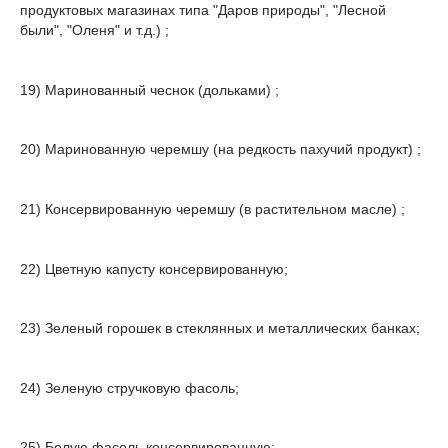
продуктовых магазинах типа "Даров природы", "Лесной
были", "Оленя" и т.д.) ;
19) Маринованный чеснок (дольками) ;
20) Маринованную черемшу (на редкость пахучий продукт) ;
21) Консервированную черемшу (в растительном масле) ;
22) Цветную капусту консервированную;
23) Зеленый горошек в стеклянных и металлических банках;
24) Зеленую стручковую фасоль;
25) Белую фасоль консервированную;