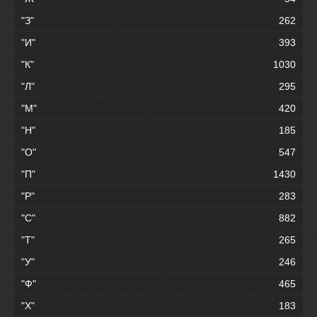
"З"
262
"И"
393
"К"
1030
"Л"
295
"М"
420
"Н"
185
"О"
547
"П"
1430
"Р"
283
"С"
882
"Т"
265
"У"
246
"Ф"
465
"Х"
183