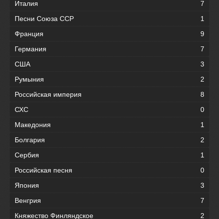
Италия
7
Песни Союза ССР
1
Франция
9
Германия
7
США
3
Румыния
2
Российская империя
8
СХС
0
Македония
1
Болгария
2
Сербия
1
Российская песня
0
Япония
3
Венгрия
7
Княжество Финляндское
2