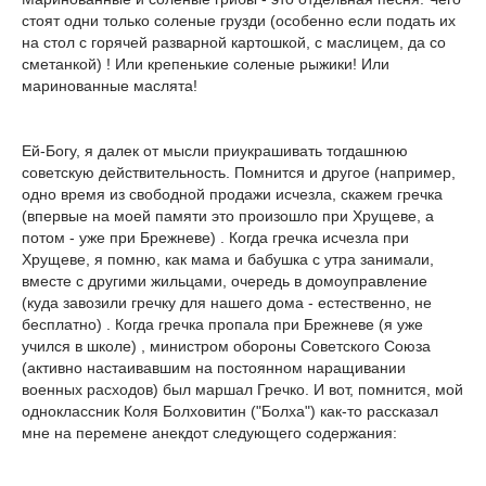
стоят одни только соленые грузди (особенно если подать их
на стол с горячей разварной картошкой, с маслицем, да со
сметанкой) ! Или крепенькие соленые рыжики! Или
маринованные маслята!
Ей-Богу, я далек от мысли приукрашивать тогдашнюю
советскую действительность. Помнится и другое (например,
одно время из свободной продажи исчезла, скажем гречка
(впервые на моей памяти это произошло при Хрущеве, а
потом - уже при Брежневе) . Когда гречка исчезла при
Хрущеве, я помню, как мама и бабушка с утра занимали,
вместе с другими жильцами, очередь в домоуправление
(куда завозили гречку для нашего дома - естественно, не
бесплатно) . Когда гречка пропала при Брежневе (я уже
учился в школе) , министром обороны Советского Союза
(активно настаивавшим на постоянном наращивании
военных расходов) был маршал Гречко. И вот, помнится, мой
одноклассник Коля Болховитин ("Болха") как-то рассказал
мне на перемене анекдот следующего содержания: