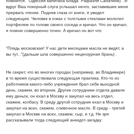
помнится. "Одиссея капитана Блада" Рафаэля Сабатини) . И
вдруг Ваш покорный слуга услышал нечто, заставившее меня
прервать чтение. Подняв глаза от книги, я увидел
следующее. Человек в очках с толстыми стеклами молотил
портфелем по голове своего соседа и кричал. Что он кричал,
я помню совершенно точно. А кричал он вот что:
"Плядь московская! У нас дети месяцами масла не видят, а
вы тут..."(дальше шла совершенно нецензурная брань) .
Не секрет, что во многих городах (например, во Владимире)
в то время существовала следующая практика. Кто-то из
работников какого-либо учреждения брал себе выходной
день, скажем, во вторник. Другие сотрудники отдела давали
ему деньги, он ехал в Москву и закупал на весь отдел,
скажем, колбасу. В среду другой сотрудник ехал в Москву и
закупал на всех, скажем, сливочное масло. В среду - третий
закупал в Москве на всех, скажем, сыр, и т.д. Не зря
рассказывали тогда следующий анекдот-загадку: