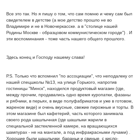
Все это так. Но я пишу о том, что сам помню и чему сам был
свидетелем в детстве (а мое детство прошло не во
Владимире и не в Новочеркасске. а в "столице нашей
Родины Москве - образцовом коммунистическом городе") . И
эти воспоминания - тоже часть нашего общего прошлого.
Здесь конец и Господу нашему слава!
Р.S. Только что вспомнил "по ассоциации", что неподалеку от
нашей спецшколы №13, на улице Горького, напротив
гостиницы "Минск", находился продуктовый магазин (где,
между прочим, продавались одно время куропатки, фазаны
и рябчики, в перьях, в виде полуфабрикатов и уже в готовом,
жареном виде) и очень вкусные, свежие пирожные и торты. В
этом магазине был кафетерий, часть которого занимала
своего рода шашлычная (где шашлыки жарили в
специальной застекленной камере, на вращающихся
шампурах - не на мангале, а под инфракрасными лучами) .
Хорошие были шашлычки, бараньи и свиные, с кисло-