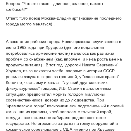
Вопрос: "Что это такое - длинное, зеленое, пахнет
колбасой?"
Ответ: "Это поезд Москва-Владимир" (название последнего
города могло меняться) .
А восстание рабочих города Новочеркасска, случившееся в
июне 1962 года при Хрущеве (для его подавления
потребовались армейские части) началось как раз из-за
проблем со снабжением (как, впрочем, и из-за роста цен на
продукты питания) . В тот год "дорогой Никита Сергеевич"
Хрущев, из-за нехватки хлеба, впервые в истории СССР
решился закупать зерно за границей, у "классовых врагов".
Конечно, честь ему и хвала - "лучший друг советских
физкультурников" товарищ И.В. Сталин в аналогичных
ситуациях предпочитал морить голодом миллионы
соотечественников, доводя их до людоедства. При
"кремлевском горце" колхозники ели подсолнечный и соевый
жмых, щи из крапивы, хлеб пополам с толченой корой,
желуди - все остальное забирало родное советское
государство. Но огромные затраты на гонку вооружений и
космическое соревнование с США именно при Хрущеве