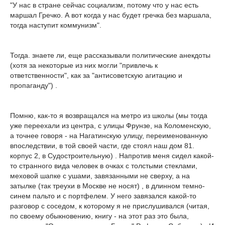
"У нас в стране сейчас социализм, потому что у нас есть
маршал Гречко. А вот когда у нас будет гречка без маршала,
тогда наступит коммунизм".
Тогда. знаете ли, еще рассказывали политические анекдоты
(хотя за некоторые из них могли "привлечь к
ответственности", как за "антисоветскую агитацию и
пропаганду") .
Помню, как-то я возвращался на метро из школы (мы тогда
уже переехали из центра, с улицы Фрунзе, на Коломенскую,
а точнее говоря - на Нагатинскую улицу, переименованную
впоследствии, в той своей части, где стоял наш дом 81.
корпус 2, в Судостроительную) . Напротив меня сидел какой-
то странного вида человек в очках с толстыми стеклами,
меховой шапке с ушами, завязанными не сверху, а на
затылке (так треухи в Москве не носят) , в длинном темно-
синем пальто и с портфелем. У него завязался какой-то
разговор с соседом, к которому я не прислушивался (читая,
по своему обыкновению, книгу - на этот раз это была,