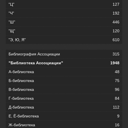
"Ц"
127
"Ч"
192
"Ш"
446
"Щ"
120
"Э, Ю, Я"
610
Библиография Ассоциации
315
"Библиотека Ассоциации"
1948
А-библиотека
48
Б-библиотека
75
В-библиотека
96
Г-библиотека
84
Д-библиотека
112
Е, Ё-библиотека
9
Ж-библиотека
16