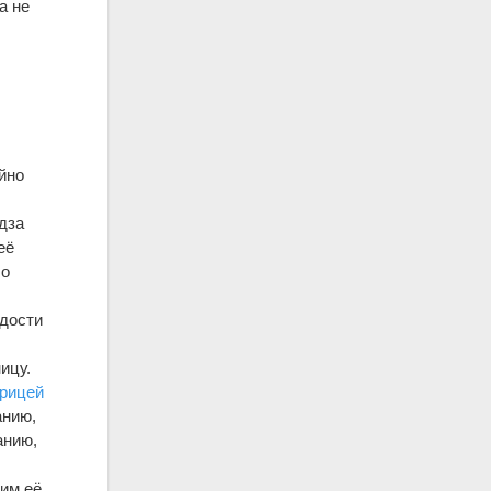
а не
йно
дза
её
шо
адости
ицу.
рицей
анию,
анию,
им её