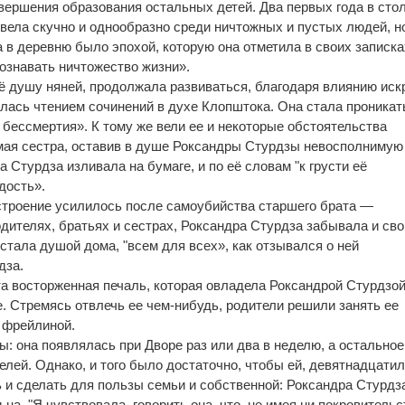
вершения образования остальных детей. Два первых года в сто
вела скучно и однообразно среди ничтожных и пустых людей, н
 в деревню было эпохой, которую она отметила в своих записках
познавать ничтожество жизни».
её душу няней, продолжала развиваться, благодаря влиянию иск
лась чтением сочинений в духе Клопштока. Она стала проникать
 бессмертия». К тому же вели ее и некоторые обстоятельства
мая сестра, оставив в душе Роксандры Стурдзы невосполнимую
а Стурдза изливала на бумаге, и по её словам "к грусти её
дость».
строение усилилось после самоубийства старшего брата —
одителях, братьях и сестрах, Роксандра Стурдза забывала и св
 стала душой дома, "всем для всех», как отзывался о ней
дза.
та восторженная печаль, которая овладела Роксандрой Стурдзой
е. Стремясь отвлечь ее чем-нибудь, родители решили занять ее
 фрейлиной.
ы: она появлялась при Дворе раз или два в неделю, а остальное
елей. Однако, и того было достаточно, чтобы ей, девятнадцати
ь и сделать для пользы семьи и собственной: Роксандра Стурдз
на. "Я чувствовала, говорить она, что, не имея ни покровительс