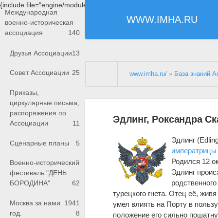
{include file="engine/modules/saperu/head.php"}
Международная
WWW.IMHA.RU
военно-историческая
ассоциация
140
Друзья Ассоциации
13
Совет Ассоциации
25
www.imha.ru/
»
База знаний А
Приказы,
циркулярные письма,
распоряжения по
Эдлинг, Роксандра С
Ассоциации
11
Эдлинг (Edlin
Сценарные планы
5
императрицы
Родился 12 ок
Военно-исторический
Эдлинг проис
фестиваль "ДЕНЬ
родственного
БОРОДИНА"
62
турецкого гнета. Отец её, жив
Москва за нами. 1941
умел влиять на Порту в пользу
год.
8
положение его сильно пошатну