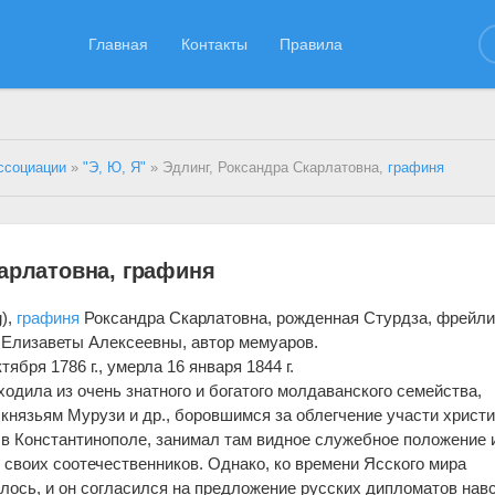
Главная
Контакты
Правила
ссоциации
»
"Э, Ю, Я"
» Эдлинг, Роксандра Скарлатовна,
графиня
карлатовна, графиня
g),
графиня
Роксандра Скарлатовна, рожденная Стурдза, фрейл
Елизаветы Алексеевны, автор мемуаров.
тября 1786 г., умерла 16 января 1844 г.
ходила из очень знатного и богатого молдаванского семейства,
 князьям Мурузи и др., боровшимся за облегчение участи христи
я в Константинополе, занимал там видное служебное положение 
 своих соотечественников. Однако, ко времени Ясского мира
лось, и он согласился на предложение русских дипломатов нав