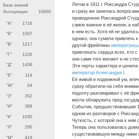
Летом в 1811 г. Роксандра Сту
База знаний
и сразу же занялась вопросам
Ассоциации
15650
проведенное Роксандрой Стурд
"А"
1716
самое важное в её жизни, a н
в нем есть. Хотя ей не удалос
"Б"
1507
однако, она сумела привлечь к
"В"
1217
другой фрейлины
императриц
привлекать сердца всех, кто 
"Г"
1226
они сами того желают и не ст
"Д"
1438
Эти черты характера и ценила
император
Александра I
.
"Е"
114
Её живой и подвижной ум, впеч
"Ж"
54
сразу обратили на себя вниман
подолгу разговаривал с её фр
"З"
262
могла обнаружить пред госуда
"И"
389
События, предшествовавшие 12
одном из разговоров с Роксан
"К"
1030
Чуткость, с которой она к ним
Теперь она пользовалась дове
"Л"
295
существовавшую между ними х
"М"
419