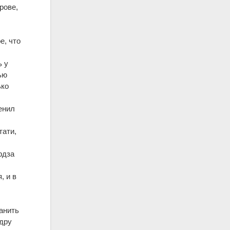
рове,
,
е, что
ь у
ью
ько
ценил
тати,
рдза
, и в
анить
дру