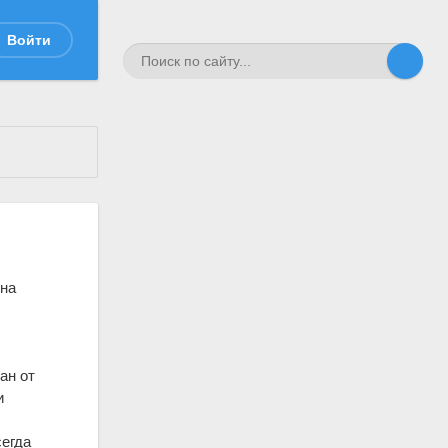
Войти
ина
ан от
и
сегда