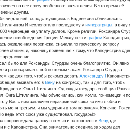
роизвел на нее сразу особенного впечатления. В это время её
ечены другим.
были для неё господствующими: в Бадене она сблизилась с
Штиллингом И исхлопотала пoследнему у
императрицы
, в виду 
.000 червонцев на уплату долгов. Кроме религии, Роксандра Сту
 делом освобождения Греции. Между нею и
графом
Каподистриа
сь оживленная переписка, сначала по греческому вопросу,
олее общим, и, наконец, приведшая к тому, что Каподистриа сде
е предложение.
сал было для Роксандры Стурдзы очень благоприятно. Он явно
ие и разговаривал с ней по целым часам. Роксандра Стурдза
ем как для того, чтобы рекомендовать
Александру I
Каподистри
 обещал вызвать его в
Вену
на конгресс), так и для того, чтобы
у Крюднер и Юнга Штиллинга. Однажды государь сообщил Рокса
ел Юнга Штиллинга. Мы объяснились, как могли, по-немецки и по
что у Вас с ним заключен неразрывный союз во имя любви и
ять меня третьим, и мы ударили в том по рукам». Конечно, Рокс
Но ведь этот союз уже существовал, государь!»
а сопровождала царскую семью и на конгресс в
Вену
, где
и и с Каподистриа. Она внимательно следила за ходом дел