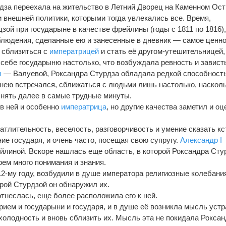
рдза переехала на жительство в Летний Дворец на Каменном Ост
и внешней политики, которыми тогда увлекались все. Время,
зой при государыне в качестве фрейлины (годы с 1811 по 1816)
аблюдения, сделанные ею и занесенные в дневник — самое ценно
ь сблизиться с
императрицей
и стать её другом-утешительницей,
 себе государыню настолько, что возбуждала ревность и завист
ы
— Валуевой, Роксандра Стурдза обладала редкой способност
с нею встречался, сближаться с людьми лишь настолько, наскол
еснять далее в самые трудные минуты.
 в ней и особенно
императрица
, но другие качества заметил и о
атлительность, веселость, разговорчивость и умение сказать кс
ие государя, и очень часто, посещая свою супругу.
Александр I
ейлиной. Вскоре нашлась еще область, в которой Роксандра Сту
рем много понимания и знания.
-му году, возбудили в душе императора религиозные колебания
дрой Стурдзой он обнаружил их.
 отнеслась, еще более расположила его к ней.
рием и государыни и государя, и в душе её возникла мысль устр
олодность и вновь сблизить их. Мысль эта не покидала Роксан