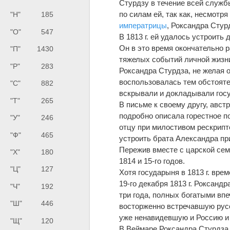
Стурдзу в течение всей службы
по силам ей, так как, несмотр
"Н"
185
императрицы
, Роксандра Стур
"О"
547
В 1813 г. ей удалось устроить 
Он в это время окончательно 
"П"
1430
тяжелых событий личной жизн
"Р"
283
Роксандра Стурдза, не желая 
воспользовалась тем обстояте
"С"
882
вскрывали и докладывали гос
"Т"
265
В письме к своему другу, авст
подробно описала горестное п
"У"
246
отцу при милостивом рескрипт
"Ф"
465
устроить брата Александра пр
Пережив вместе с царской сем
"Х"
180
1814 и 15-го годов.
"Ц"
127
Хотя государыня в 1813 г. врем
19-го декабря 1813 г. Роксанд
"Ч"
192
три года, полных богатыми вп
"Ш"
446
восторженно встречавшую русс
уже ненавидевшую и Россию и 
"Щ"
120
В Веймаре Роксандра Стурдза