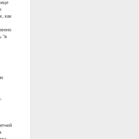
лице
о
, как
ренно
 "в
ою
,
летней
а
тва,