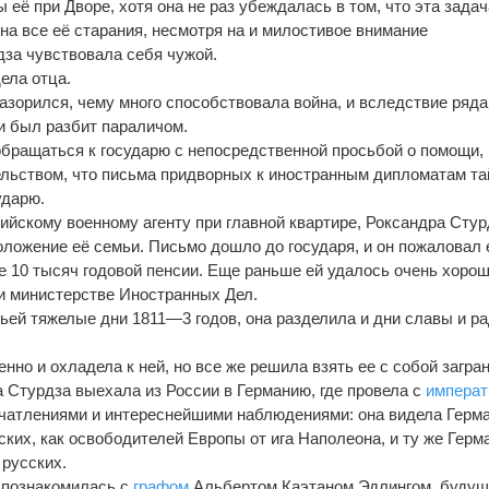
 её при Дворе, хотя она не раз убеждалась в том, что эта задач
я на все её старания, несмотря на и милостивое внимание
дза чувствовала себя чужой.
дела отца.
разорился, чему много способствовала война, и вследствие ряда
и был разбит параличом.
обращаться к государю с непосредственной просьбой о помощи,
льством, что письма придворных к иностранным дипломатам та
ударю.
рийскому военному агенту при главной квартире, Роксандра Стур
оложение её семьи. Письмо дошло до государя, и он пожаловал 
е 10 тысяч годовой пенсии. Еще раньше ей удалось очень хоро
и министерстве Иностранных Дел.
ьей тяжелые дни 1811—3 годов, она разделила и дни славы и р
енно и охладела к ней, но все же решила взять ее с собой загран
ра Стурдза выехала из России в Германию, где провела с
императ
ечатлениями и интереснейшими наблюдениями: она видела Герм
ких, как освободителей Европы от ига Наполеона, и ту же Герм
русских.
 познакомилась с
графом
Альбертом Каэтаном Эдлингом, будущ