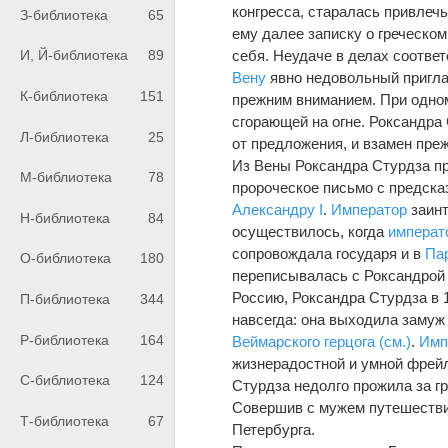
конгресса, старалась привлеч
З-библиотека
65
ему далее записку о греческо
себя. Неудаче в делах соотве
И, Й-библиотека
89
Вену
явно недовольный приглаш
К-библиотека
151
прежним вниманием. При одном
сгорающей на огне. Роксандра 
Л-библиотека
25
от предложения, и взамен пре
Из Вены Роксандра Стурдза пр
М-библиотека
78
пророческое письмо с предска
Александру I
.
Император
заинт
Н-библиотека
84
осуществилось, когда
императ
сопровождала государя и в
Па
О-библиотека
180
переписывалась с Роксандрой 
Россию, Роксандра Стурдза в 1
П-библиотека
344
навсегда: она выходила замуж
Р-библиотека
164
Веймарского герцога (см.)
.
Имп
жизнерадостной и умной фрейл
С-библиотека
124
Стурдза недолго прожила за г
Совершив с мужем путешествие
Т-библиотека
67
Петербурга.