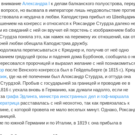
ь внимание
Александра I
к делам балканского полуострова, пере
м вопросе, но вызвала в императоре лишь неудовольствие проти
тствовала и неудача в любви. Каподистриа прибыл из Швейцарии
ением на конгресс и относился к Роксандре Стурдза далеко не
 из свиданий с ней он вручил ей перстень с изображением бабо
Стурдза поняла это, как намек на перемену их отношений, как о
жней любви обещала Каподистриа дружбу.
одолжала переписываться с Крюднер и, получив от неё одно
занием грядущей грозы и падения дома Бурбонов, сообщила о н
ересовался пророчицей и выразил желание с ней познакомитьс
ор
после Венского конгресса был в Гейдельберге (в 1815 г.). Кр
риж
, где на её попечении был Алоксандр Стурдза, и оттуда она
Стурдзой. Пробыв с государыней за границей и проводив ее в
816 г. уехала вновь в Германию, как думали надолго, если не
 за
графа Эдлинга, министра иностранных дел и гоф-маршала
ератрица
расставалась с ней неохотно, так как привязалась к
ине, с которой провела не мало веселых минут. Однако, Роксан
раницей.
 по южной Германии и по Италии, в 1819 г. она прибыла в