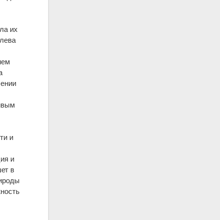
ла их
илева
ием
а
шении
ивым
ти и
ия и
ет в
рироды
жность