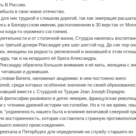
ть В Россию.
рибыла в свое новое отечество.
 для них трудной и слишком дорогой, так как эмиграция расшата
ись в Белорусском имении, расположенном в 30 верстах от Мог
ки когда-то огромного состояния.
еятельности и от столичной жизни, Стурдза нанялись воспитан
ых третьей дочери Роксандре уже шел шестой год. До сих пор он
нки, женщины на редкость религиозной и оказавшей в этом отно
ндру, так и на младшего её брата Александра.
Роксандру обратила большое внимание и её мать, женщина с ж
о читавшая и думавшая.
словам Вигеля, напоминал академию: в нем постоянно жило
елей, среди которых особенное значение по своей образованнос
хавший вместе с Стурдзой из Турции Jean Joseph Dopagne.
й философии развивало в детях неверие, французская революц
зи с чтением древней истории честолюбие. Но в то же время, пиш
нг, "уединенность нашего быта и влияние величавой северной п
ую восторженность, которая составляла странную противополо
ашего южного происхождения».
ереехала в Петербурге для определения на службу старшего из