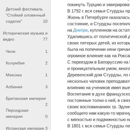
покинуть Турцию и эмигрирова
Детский фестиваль
В 1792 г. вся семья Стурдзы п
"Стойкий оловянный
Жизнь в Петербурге оказалась
содатик"
10
состояние, и Стурдзы поселил
на
Днепре
, купленном на остат
Историческая музыка и
Удалившись от политической д
видео
77
своих пятерых детей, из котор
была на попечении няни греча
Чили
1
огромное влияние как на Рокса
С переездом в Белоруссию на 
Колумбия
2
и проницательным умом, мног
Деревенский дом Стурдзы, по 
Мексика
1
несколько человек преподават
Албания
3
влиянию на учеников имел вые
Воспитание в духе французско
Британская империя
постоянные толки о ней, в свя
2
своих воспоминаниях гр. Эдли
Персидская
сообщило нам какую-то мрачн
империя
0
с мягкостью и подвижностью н
В 1801 г. вся семья Стурдзы п
Испанская империя
3