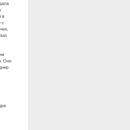
дала
в
 в
 с
чки,
тказ
ем
я. Оно
юднер
дра