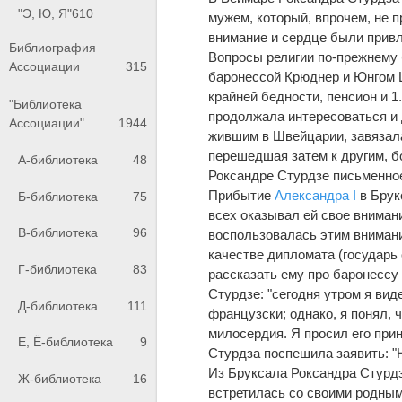
"Э, Ю, Я"
610
мужем, который, впрочем, не п
внимание и сердце были привл
Библиография
Вопросы религии по-прежнему 
Ассоциации
315
баронессой Крюднер и Юнгом 
крайней бедности, пенсион и 1
"Библиотека
продолжала интересоваться и
Ассоциации"
1944
жившим в Швейцарии, завязала
перешедшая затем к другим, б
А-библиотека
48
Роксандре Стурдзе письменно
Прибытие
Александра I
в Брук
Б-библиотека
75
всех оказывал ей свое вниман
В-библиотека
96
воспользовалась этим внимани
качестве дипломата (государь
Г-библиотека
83
рассказать ему про баронесс
Стурдзе: "сегодня утром я вид
Д-библиотека
111
французски; однако, я понял, 
милосердия. Я просил его прин
Е, Ё-библиотека
9
Стурдза поспешила заявить: "
Из Бруксала Роксандра Стурдз
Ж-библиотека
16
встретилась со своими родным