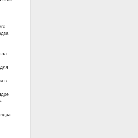
его
рдза
,
лал
 для
я в
ндре
-
андра