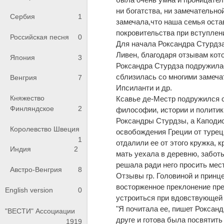
ни богатства, ни замечательно
Сербия
1
замечала,что наша семья остав
покровительства при вступлени
Российская песня
0
Для начала Роксандра Стурдза
Ливен, благодаря отзывам кот
Япония
3
Роксандра Стурдза подружила
сблизилась со многими замеча
Венгрия
7
Ипсиланти и др.
Княжество
Ксавье де-Местр подружился с
Финляндское
2
философии, истории и политик
Роксандры Стурдзы, a Каподис
Королевство Швеция
освобождения Греции от турец
1
отдалили ее от этого кружка, 
Индия
2
мать уехала в деревню, забот
решала ради него просить мес
Австро-Венгрия
8
Отзывы гр. Головиной и принц
восторженное преклонение пр
English version
0
устроиться при вдовствующей 
"Я почитала ее, пишет Роксанд
"ВЕСТИ" Ассоциации
друге и готова была посвятить
1919