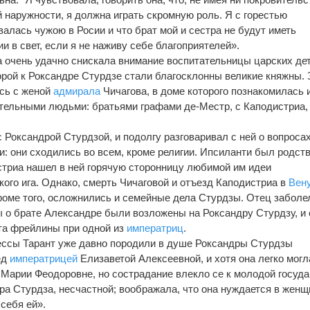
й наружности, я должна играть скромную роль. Я с горестью
алась чужою в Росии и что брат мой и сестра не будут иметь
и в свет, если я не наживу себе благоприятелей».
 очень удачно снискала внимание воспитательницы царских дет
орой к Роксандре Стурдзе стали благосклонны великие княжны.
сь с женой
адмирала
Чичагова, в доме которого познакомилась 
тельными людьми: братьями графами де-Местр, с Каподистриа,
 Роксандрой Стурдзой, и подолгу разговаривал с ней о вопроса
и: они сходились во всем, кроме религии. Ипсиланти был родст
триа нашел в ней горячую сторонницу любимой им идеи
кого ига. Однако, смерть Чичаговой и отъезд Каподистриа в
Вен
кроме того, осложнились и семейные дела Стурдзы. Отец заболе
ы о брате Александре были возложены на Роксандру Стурдзу, и 
та фрейлины при одной из
императриц
.
ессы Тарант уже давно породили в душе Роксандры Стурдзы
ед
императрицей
Елизаветой Алексеевной, и хотя она легко могл
Марии Феодоровне, но сострадание влекло се к молодой госуда
ра Стурдза, несчастной; воображала, что она нуждается в женщ
 себя ей».