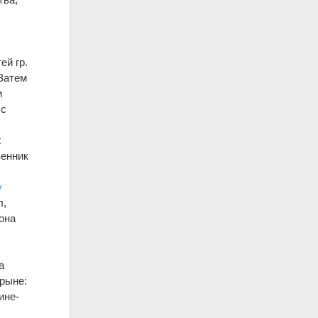
ей гр.
 Затем
и
 с
х
венник
у
л,
она
а
рыне:
ине-