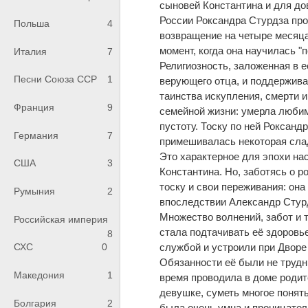
сыновей Константина и для до
России Роксандра Стурдза про
Польша
4
возвращение на четыре месяца
момент, когда она научилась "
Италия
7
Религиозность, заложенная в 
Песни Союза ССР
1
верующего отца, и поддержива
таинства искупления, смерти и
Франция
9
семейной жизни: умерла люби
пустоту. Тоску по ней Роксандр
Германия
7
примешивалась некоторая сла
Это характерное для эпохи на
США
3
Константина. Но, заботясь о р
тоску и свои переживания: она
Румыния
2
впоследствии Александр Стур
Множество волнений, забот и 
Российская империя
стала подтачивать её здоровь
8
службой и устроили при Дворе
СХС
0
Обязанности её были не трудн
Македония
1
время проводила в доме родит
девушке, суметь многое понят
Болгария
2
была очень умна и проницатель