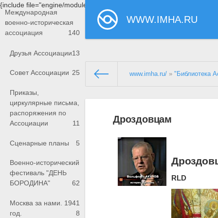
{include file="engine/modules/saperu/head.php"}
Международная
WWW.IMHA.RU
военно-историческая
ассоциация
140
Друзья Ассоциации
13
Совет Ассоциации
25
www.imha.ru/
»
"Библиотека А
Приказы,
циркулярные письма,
распоряжения по
Дроздовцам
Ассоциации
11
Сценарные планы
5
Дроздов
Военно-исторический
фестиваль "ДЕНЬ
RLD
БОРОДИНА"
62
Москва за нами. 1941
год.
8