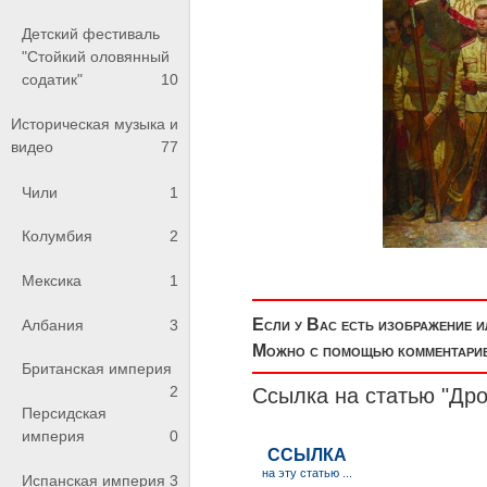
Детский фестиваль
"Стойкий оловянный
содатик"
10
Историческая музыка и
видео
77
Чили
1
Колумбия
2
Мексика
1
Если у Вас есть изображение 
Албания
3
Можно с помощью комментариев
Британская империя
2
Ссылка на статью "Др
Персидская
империя
0
Испанская империя
3