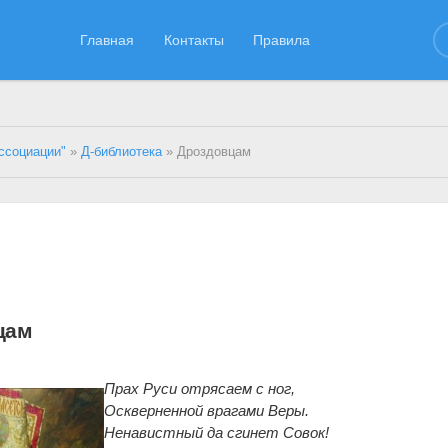
Главная
Контакты
Правила
ссоциации"
»
Д-библиотека
» Дроздовцам
цам
Прах Руси отрясаем с ног,
Оскверненной врагами Веры.
Ненавистный да сгинет Совок!