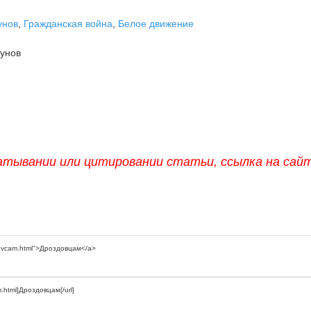
унов
,
Гражданская война
,
Белое движение
унов
атывании или цитировании статьи, ссылка на сай