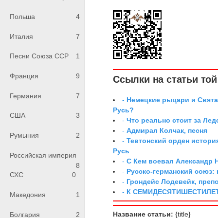
Польша
4
Италия
7
Песни Союза ССР
1
Франция
9
Ссылки на статьи той 
Германия
7
-
Немецкие рыцари и Свята
Русь?
США
3
-
Что реально стоит за Ле
-
Адмирал Колчак, песня
Румыния
2
-
Тевтонский орден истори
Русь
Российская империя
-
С Кем воевал Александр 
8
-
Русско-германский союз: 
СХС
0
-
Грондейс Лодевейк, преп
-
К СЕМИДЕСЯТИШЕСТИЛЕ
Македония
1
Название статьи:
{title}
Болгария
2