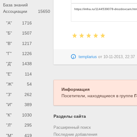
База знаний
Ассоциации
15650
"А"
1716
"Б"
1507
"В"
1217
"Г"
1226
templarius
от
10-11-2013, 22:37
"Д"
1438
"Е"
114
"Ж"
54
Информация
"З"
262
Посетители, находящиеся в группе
Г
"И"
389
"К"
1030
Разделы сайта
"Л"
295
Расширенный поиск
Последние добавления
"М"
419