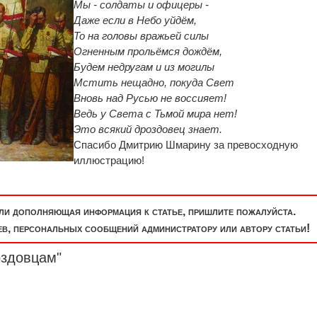
Мы - солдаты и офицеры -
Даже если в Небо уйдём,
То на головы вражьей силы
Огненным прольёмся дождём,
Будем недругам и из могилы
Мстить нещадно, покуда Свет
Вновь над Русью не воссияет!
Ведь у Света с Тьмой мира нет!
Это всякий дроздовец знает.
Спасибо Дмитрию Шмарину за превосходную
иллюстрацию!
или дополняющая информация к статье, пришлите пожалуйста.
, персональных сообщений администратору или автору статьи!
оздовцам"