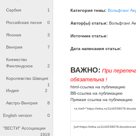
Сербия
1
Категория темы:
Вольфганг Ак
Российская песня
0
Автор(ы) статьи:
Вольфганг Ак
Япония
3
Источник статьи:
Венгрия
7
Дата написания статьи:
Княжество
Финляндское
2
ВАЖНО:
При перепеч
Королевство Швеция
обязательна !
1
html-ссылка на публикацию
Индия
2
BB-ссылка на публикацию
Прямая ссылка на публикацию
Австро-Венгрия
8
English version
0
"ВЕСТИ" Ассоциации
1919