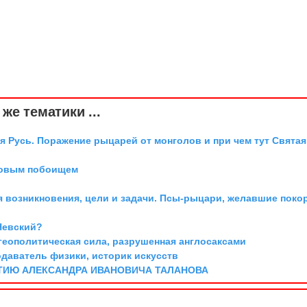
же тематики ...
я Русь. Поражение рыцарей от монголов и при чем тут Святая
довым побоищем
я возникновения, цели и задачи. Псы-рыцари, желавшие поко
Невский?
геополитическая сила, разрушенная англосаксами
одаватель физики, историк искусств
ТИЮ АЛЕКСАНДРА ИВАНОВИЧА ТАЛАНОВА