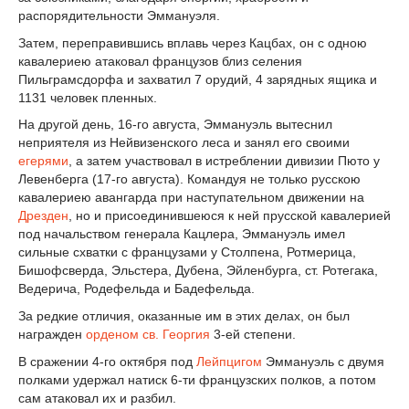
распорядительности Эммануэля.
Затем, переправившись вплавь через Кацбах, он с одною
кавалериею атаковал французов близ селения
Пильграмсдорфа и захватил 7 орудий, 4 зарядных ящика и
1131 человек пленных.
На другой день, 16-го августа, Эммануэль вытеснил
неприятеля из Нейвизенского леса и занял его своими
егерями
, а затем участвовал в истреблении дивизии Пюто у
Левенберга (17-го августа). Командуя не только русскою
кавалериею авангарда при наступательном движении на
Дрезден
, но и присоединившеюся к ней прусской кавалерией
под начальством генерала Кацлера, Эммануэль имел
сильные схватки с французами у Столпена, Ротмерица,
Бишофсверда, Эльстера, Дубена, Эйленбурга, ст. Ротегака,
Ведерича, Родефельда и Бадефельда.
За редкие отличия, оказанные им в этих делах, он был
награжден
орденом св. Георгия
3-ей степени.
В сражении 4-го октября под
Лейпцигом
Эммануэль с двумя
полками удержал натиск 6-ти французских полков, а потом
сам атаковал их и разбил.