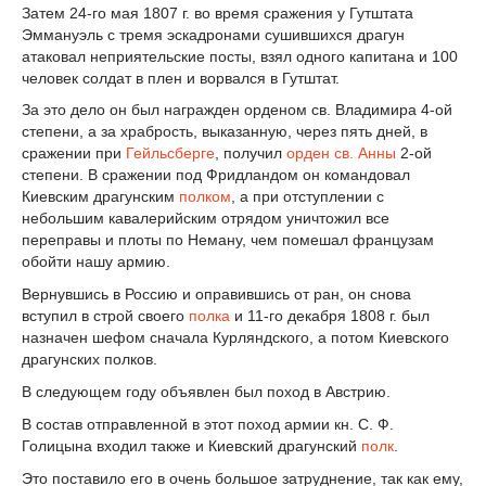
Затем 24-го мая 1807 г. во время сражения у Гутштата
Эммануэль с тремя эскадронами сушившихся драгун
атаковал неприятельские посты, взял одного капитана и 100
человек солдат в плен и ворвался в Гутштат.
За это дело он был награжден орденом св. Владимира 4-ой
степени, а за храбрость, выказанную, через пять дней, в
сражении при
Гейльсберге
, получил
орден св. Анны
2-ой
степени. В сражении под Фридландом он командовал
Киевским драгунским
полком
, а при отступлении с
небольшим кавалерийским отрядом уничтожил все
переправы и плоты по Неману, чем помешал французам
обойти нашу армию.
Вернувшись в Россию и оправившись от ран, он снова
вступил в строй своего
полка
и 11-го декабря 1808 г. был
назначен шефом сначала Курляндского, а потом Киевского
драгунских полков.
В следующем году объявлен был поход в Австрию.
В состав отправленной в этот поход армии кн. С. Ф.
Голицына входил также и Киевский драгунский
полк
.
Это поставило его в очень большое затруднение, так как ему,