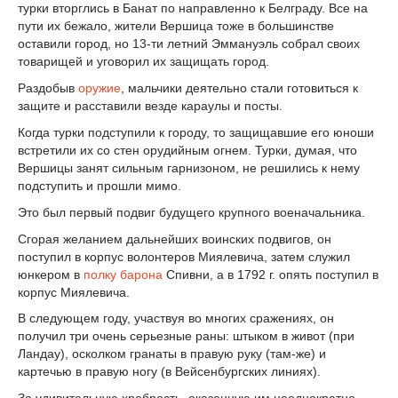
турки вторглись в Банат по направленно к Белграду. Все на
пути их бежало, жители Вершица тоже в большинстве
оставили город, но 13-ти летний Эммануэль собрал своих
товарищей и уговорил их защищать город.
Раздобыв
оружие
, мальчики деятельно стали готовиться к
защите и расставили везде караулы и посты.
Когда турки подступили к городу, то защищавшие его юноши
встретили их со стен орудийным огнем. Турки, думая, что
Вершицы занят сильным гарнизоном, не решились к нему
подступить и прошли мимо.
Это был первый подвиг будущего крупного военачальника.
Сгорая желанием дальнейших воинских подвигов, он
поступил в корпус волонтеров Миялевича, затем служил
юнкером в
полку
барона
Спивни, а в 1792 г. опять поступил в
корпус Миялевича.
В следующем году, участвуя во многих сражениях, он
получил три очень серьезные раны: штыком в живот (при
Ландау), осколком гранаты в правую руку (там-же) и
картечью в правую ногу (в Вейсенбургских линиях).