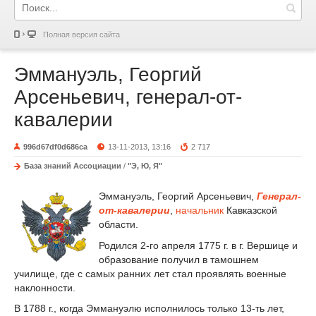
Полная версия сайта
Эммануэль, Георгий
Арсеньевич, генерал-от-
кавалерии
996d67df0d686ca
13-11-2013, 13:16
2 717
База знаний Ассоциации
/
"Э, Ю, Я"
Эммануэль, Георгий Арсеньевич,
Генерал-
от-кавалерии
,
начальник
Кавказской
области.
Родился 2-го апреля 1775 г. в г. Вершице и
образование получил в тамошнем
училище, где с самых ранних лет стал проявлять военные
наклонности.
В 1788 г., когда Эммануэлю исполнилось только 13-ть лет,