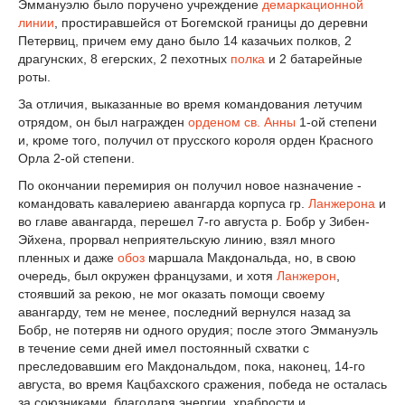
Эммануэлю было поручено учреждение
демаркационной
линии
, простиравшейся от Богемской границы до деревни
Петервиц, причем ему дано было 14 казачьих полков, 2
драгунских, 8 егерских, 2 пехотных
полка
и 2 батарейные
роты.
За отличия, выказанные во время командования летучим
отрядом, он был награжден
орденом св. Анны
1-ой степени
и, кроме того, получил от прусского короля орден Красного
Орла 2-ой степени.
По окончании перемирия он получил новое назначение -
командовать кавалериею авангарда корпуса гр.
Ланжерона
и
во главе авангарда, перешел 7-го августа р. Бобр у Зибен-
Эйхена, прорвал неприятельскую линию, взял много
пленных и даже
обоз
маршала Макдональда, но, в свою
очередь, был окружен французами, и хотя
Ланжерон
,
стоявший за рекою, не мог оказать помощи своему
авангарду, тем не менее, последний вернулся назад за
Бобр, не потеряв ни одного орудия; после этого Эммануэль
в течение семи дней имел постоянный схватки с
преследовавшим его Макдональдом, пока, наконец, 14-го
августа, во время Кацбахского сражения, победа не осталась
за союзниками, благодаря энергии, храбрости и