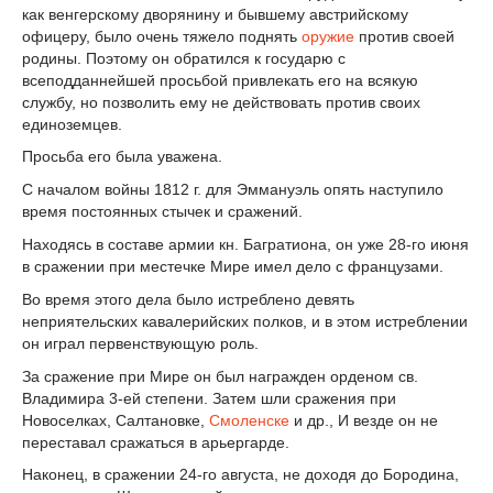
как венгерскому дворянину и бывшему австрийскому
офицеру, было очень тяжело поднять
оружие
против своей
родины. Поэтому он обратился к государю с
всеподданнейшей просьбой привлекать его на всякую
службу, но позволить ему не действовать против своих
единоземцев.
Просьба его была уважена.
С началом войны 1812 г. для Эммануэль опять наступило
время постоянных стычек и сражений.
Находясь в составе армии кн. Багратиона, он уже 28-го июня
в сражении при местечке Мире имел дело с французами.
Во время этого дела было истреблено девять
неприятельских кавалерийских полков, и в этом истреблении
он играл первенствующую роль.
За сражение при Мире он был награжден орденом св.
Владимира 3-ей степени. Затем шли сражения при
Новоселках, Салтановке,
Смоленске
и др., И везде он не
переставал сражаться в арьергарде.
Наконец, в сражении 24-го августа, не доходя до Бородина,