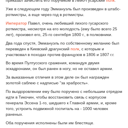
приказал зачислить его поручиком в Лейб-Гусарский
полк
.
Уже в следующем году Эммануэль был произведен в штабс-
ротмистры, а еще через год в ротмистры.
Император
Павел, очень любивший лихого гусарского
ротмистра, несмотря на его молодость (ему было всего 25
лет), произвел его, 25-го сентября 1800 г., в полковники.
Два года спустя, Эммануэль по собственному желанию был
переведен в Киевский драгунский
полк
, с которым и
участвовал в походах против французов в 1806 и 1807 г.г.
Во время Пултусского сражения, командуя двумя
эскадронами, он был ранен в ногу, но не оставил армии.
За выказанные отличия в этом деле он был награжден
золотой саблею с надписью "за храбрость».
По выздоровлении ему было поручено с небольшим отрядом
идти в Тикочин, чтобы восстановить связь с корпусом
генерала Эссена 1-го, шедшего к Главной армии, и, кроме
того, устроить подвижной госпиталь на - 1000 человек
раненых.
Оба поручения исполнены были им блестяще.