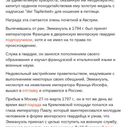
За удивительную храбрость, оказанную им неоднократно,
капитул орденов походатайствовав ему золотую медаль с
надписью "der Tapferkeit» для ношения в петлице.
Награда эта считается очень почетной в Австрии.
Вылечившись от ран, Эммануэль в 1794 г. был принят
императором Францем в дворянскую венгерскую гвардию
подпоручиком
, хотя и не имел на то права по
происхождению.
Служа в гвардии, он занялся пополнением своего
образования и изучал французской и итальянский языки и
военные науки.
Недовольный австрийским правительством, медлившим с
выполнением некоторых своих обещаний, Эммануэль,
несмотря на нежелание императора Франца-Иосифа,
вышел в
отставку
и отправился в Россию.
Прибыв в Москву 27-го марта 1797 г., он в тот же день во
время вахт-
парада
на Кремлевской площади попался на
глаза императору Павлу, который заинтересовался молодым
человеком в форме венгерского гвардейца и узнав, что
Эммануэль приехал с целью поступить на военную службу,