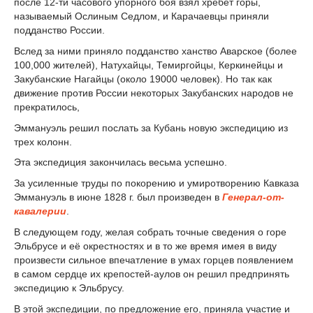
после 12-ти часового упорного боя взял хребет горы,
называемый Ослиным Седлом, и Карачаевцы приняли
подданство России.
Вслед за ними приняло подданство ханство Аварское (более
100,000 жителей), Натухайцы, Темиргойцы, Керкинейцы и
Закубанские Нагайцы (около 19000 человек). Но так как
движение против России некоторых Закубанских народов не
прекратилось,
Эммануэль решил послать за Кубань новую экспедицию из
трех колонн.
Эта экспедиция закончилась весьма успешно.
За усиленные труды по покорению и умиротворению Кавказа
Эммануэль в июне 1828 г. был произведен в
Генерал-от-
кавалерии
.
В следующем году, желая собрать точные сведения о горе
Эльбрусе и её окрестностях и в то же время имея в виду
произвести сильное впечатление в умах горцев появлением
в самом сердце их крепостей-аулов он решил предпринять
экспедицию к Эльбрусу.
В этой экспедиции, по предложение его, приняла участие и