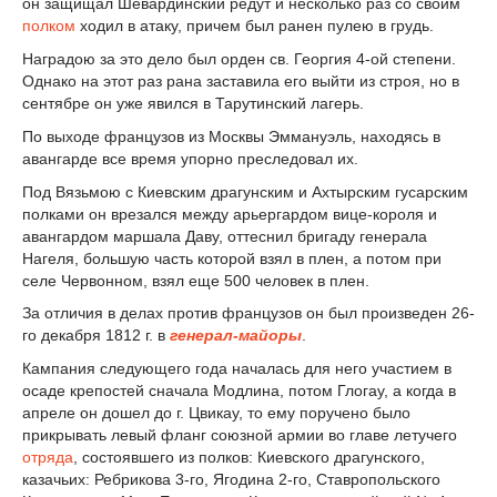
он защищал Шевардинский редут и несколько раз со своим
полком
ходил в атаку, причем был ранен пулею в грудь.
Наградою за это дело был орден св. Георгия 4-ой степени.
Однако на этот раз рана заставила его выйти из строя, но в
сентябре он уже явился в Тарутинский лагерь.
По выходе французов из Москвы Эммануэль, находясь в
авангарде все время упорно преследовал их.
Под Вязьмою с Киевским драгунским и Ахтырским гусарским
полками он врезался между арьергардом вице-короля и
авангардом маршала Даву, оттеснил бригаду генерала
Нагеля, большую часть которой взял в плен, а потом при
селе Червонном, взял еще 500 человек в плен.
За отличия в делах против французов он был произведен 26-
го декабря 1812 г. в
генерал-майоры
.
Кампания следующего года началась для него участием в
осаде крепостей сначала Модлина, потом Глогау, а когда в
апреле он дошел до г. Цвикау, то ему поручено было
прикрывать левый фланг союзной армии во главе летучего
отряда
, состоявшего из полков: Киевского драгунского,
казачьих: Ребрикова 3-го, Ягодина 2-го, Ставропольского