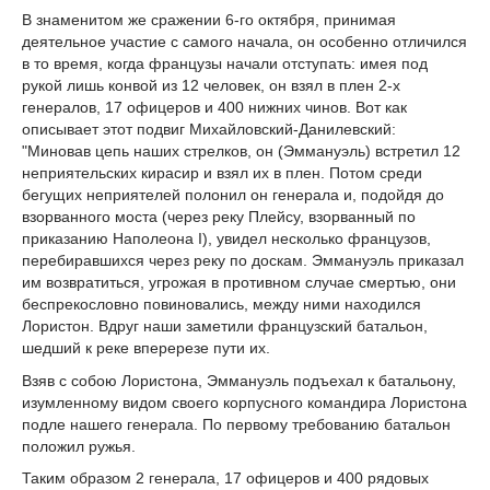
В знаменитом же сражении 6-го октября, принимая
деятельное участие с самого начала, он особенно отличился
в то время, когда французы начали отступать: имея под
рукой лишь конвой из 12 человек, он взял в плен 2-х
генералов, 17 офицеров и 400 нижних чинов. Вот как
описывает этот подвиг Михайловский-Данилевский:
"Миновав цепь наших стрелков, он (Эммануэль) встретил 12
неприятельских кирасир и взял их в плен. Потом среди
бегущих неприятелей полонил он генерала и, подойдя до
взорванного моста (через реку Плейсу, взорванный по
приказанию Наполеона I), увидел несколько французов,
перебиравшихся через реку по доскам. Эммануэль приказал
им возвратиться, угрожая в противном случае смертью, они
беспрекословно повиновались, между ними находился
Лористон. Вдруг наши заметили французский батальон,
шедший к реке вперерезе пути их.
Взяв с собою Лористона, Эммануэль подъехал к батальону,
изумленному видом своего корпусного командира Лористона
подле нашего генерала. По первому требованию батальон
положил ружья.
Таким образом 2 генерала, 17 офицеров и 400 рядовых