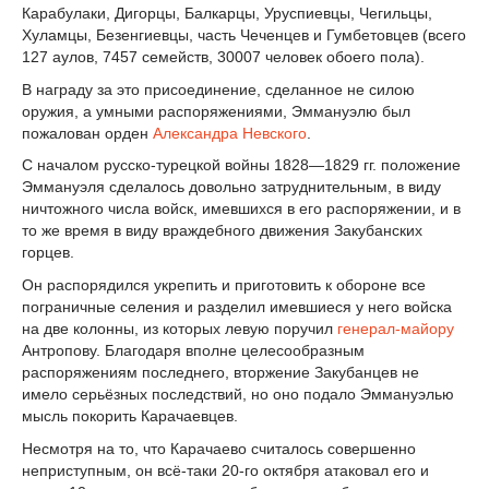
Карабулаки, Дигорцы, Балкарцы, Уруспиевцы, Чегильцы,
Хуламцы, Безенгиевцы, часть Чеченцев и Гумбетовцев (всего
127 аулов, 7457 семейств, 30007 человек обоего пола).
В награду за это присоединение, сделанное не силою
оружия, а умными распоряжениями, Эммануэлю был
пожалован орден
Александра Невского
.
С началом русско-турецкой войны 1828—1829 гг. положение
Эммануэля сделалось довольно затруднительным, в виду
ничтожного числа войск, имевшихся в его распоряжении, и в
то же время в виду враждебного движения Закубанских
горцев.
Он распорядился укрепить и приготовить к обороне все
пограничные селения и разделил имевшиеся у него войска
на две колонны, из которых левую поручил
генерал-майору
Антропову. Благодаря вполне целесообразным
распоряжениям последнего, вторжение Закубанцев не
имело серьёзных последствий, но оно подало Эммануэлью
мысль покорить Карачаевцев.
Несмотря на то, что Карачаево считалось совершенно
неприступным, он всё-таки 20-го октября атаковал его и