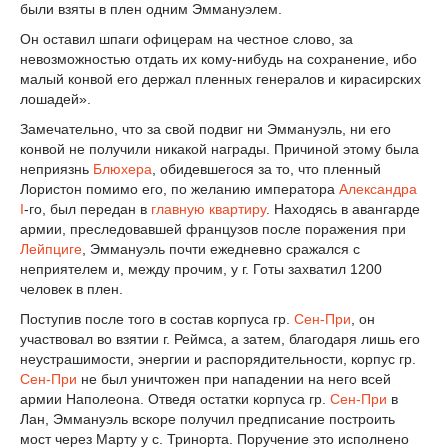
были взяты в плен одним Эммануэлем.
Он оставил шпаги офицерам на честное слово, за
невозможностью отдать их кому-нибудь на сохранение, ибо
малый конвой его держал пленных генералов и кирасирских
лошадей».
Замечательно, что за свой подвиг ни Эммануэль, ни его
конвой не получили никакой награды. Причиной этому была
неприязнь
Блюхера
, обидевшегося за то, что пленный
Лористон помимо его, по желанию императора
Александра
I
-го, был передан в
главную квартиру
. Находясь в авангарде
армии, преследовавшей французов после поражения при
Лейпциге
, Эммануэль почти ежедневно сражался с
неприятелем и, между прочим, у г. Готы захватил 1200
человек в плен.
Поступив после того в состав корпуса гр.
Сен-При
, он
участвовал во взятии г. Реймса, a затем, благодаря лишь его
неустрашимости, энергии и распорядительности, корпус гр.
Сен-При
не был уничтожен при нападении на него всей
армии Наполеона. Отведя остатки корпуса гр.
Сен-При
в
Лан, Эммануэль вскоре получил предписание построить
мост через Марту у с. Тринорта. Поручение это исполнено