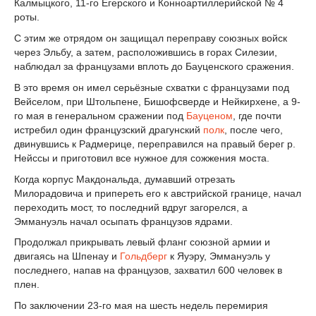
Калмыцкого, 11-го Егерского и Конноартиллерийской № 4
роты.
С этим же отрядом он защищал переправу союзных войск
через Эльбу, a затем, расположившись в горах Силезии,
наблюдал за французами вплоть до Бауценского сражения.
В это время он имел серьёзные схватки с французами под
Вейселом, при Штольпене, Бишофсверде и Нейкирхене, а 9-
го мая в генеральном сражении под
Бауценом
, где почти
истребил один французский драгунский
полк
, после чего,
двинувшись к Радмерице, переправился на правый берег р.
Нейссы и приготовил все нужное для сожжения моста.
Когда корпус Макдональда, думавший отрезать
Милорадовича и припереть его к австрийской границе, начал
переходить мост, то последний вдруг загорелся, а
Эммануэль начал осыпать французов ядрами.
Продолжал прикрывать левый фланг союзной армии и
двигаясь на Шпенау и
Гольдберг
к Яуэру, Эммануэль у
последнего, напав на французов, захватил 600 человек в
плен.
По заключении 23-го мая на шесть недель перемирия