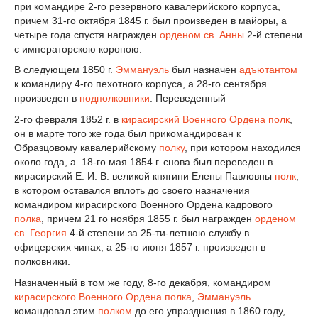
при командире 2-го резервного кавалерийского корпуса,
причем 31-го октября 1845 г. был произведен в майоры, а
четыре года спустя награжден
орденом св. Анны
2-й степени
с императорскою короною.
В следующем 1850 г.
Эммануэль
был назначен
адъютантом
к командиру 4-го пехотного корпуса, а 28-го сентября
произведен в
подполковники
. Переведенный
2-го февраля 1852 г. в
кирасирский Военного Ордена полк
,
он в марте того же года был прикомандирован к
Образцовому кавалерийскому
полку
, при котором находился
около года, а. 18-го мая 1854 г. снова был переведен в
кирасирский Е. И. В. великой княгини Елены Павловны
полк
,
в котором оставался вплоть до своего назначения
командиром кирасирского Военного Ордена кадрового
полка
, причем 21 го ноября 1855 г. был награжден
орденом
св. Георгия
4-й степени за 25-ти-летнюю службу в
офицерских чинах, а 25-го июня 1857 г. произведен в
полковники.
Назначенный в том же году, 8-го декабря, командиром
кирасирского Военного Ордена полка
,
Эммануэль
командовал этим
полком
до его упразднения в 1860 году,