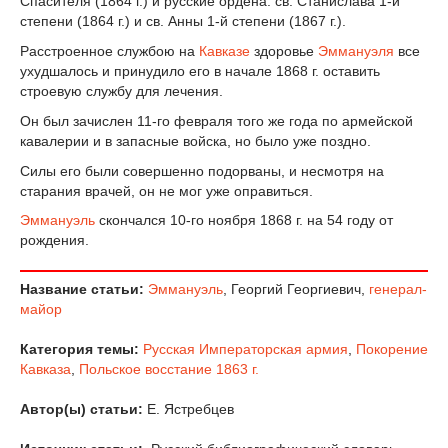
Спасителя (1864 г.) и русские ордена: св. Станислава 1-й
степени (1864 г.) и св. Анны 1-й степени (1867 г.).
Расстроенное службою на
Кавказе
здоровье
Эммануэля
все
ухудшалось и принудило его в начале 1868 г. оставить
строевую службу для лечения.
Он был зачислен 11-го февраля того же года по армейской
кавалерии и в запасные войска, но было уже поздно.
Силы его были совершенно подорваны, и несмотря на
старания врачей, он не мог уже оправиться.
Эммануэль
скончался 10-го ноября 1868 г. на 54 году от
рождения.
Название статьи:
Эммануэль
, Георгий Георгиевич,
генерал-
майор
Категория темы:
Русская Императорская армия
,
Покорение
Кавказа
,
Польское восстание 1863 г.
Автор(ы) статьи:
Е. Ястребцев