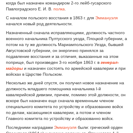
когда был назначен командиром 2-го лейб-гусарского
Павлоградского Е. И. В.
полка
.
С началом польского восстания в 1863 г. для
Эммануэля
начался новый род деятельности.
Назначенный сначала исправляющими, должность частного
военного начальника Пултусского уезда, Плоцкой губернии, а
потом на ту же должность Мариампольского Уезда, бывшей
Августовской губернии, он энергично принялся за
подавление восстания и за отличия, выказанные на этом
поприще, был произведен 3-го ноября 1863 г. в
генерал-
майоры
и назначен состоять по армейской кавалерии и при
войсках в Царстве Польском.
Несколько же дней спустя, он получил новое назначение на
должность младшего помощника начальника I-й
кавалерийской дивизии, причем, помимо этой должности, он
вскоре был назначен еще сначала временным членом
специального комитета по устройству и образованию войск
по делам, касающимся кавалерии, а потом и членом
Главного комитета по устройству и образованно войск.
Последними наградами
Эммануэля
были: греческий орден