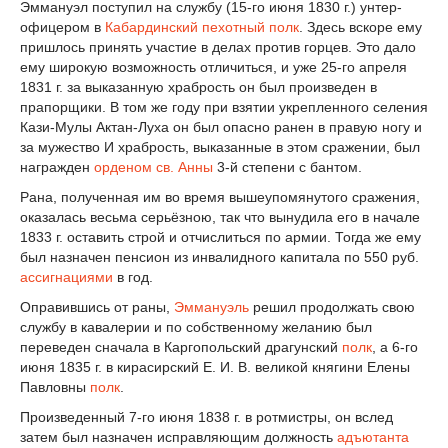
Эммануэл поступил на службу (15-го июня 1830 г.) унтер-
офицером в
Кабардинский пехотный полк
. Здесь вскоре ему
пришлось принять участие в делах против горцев. Это дало
ему широкую возможность отличиться, и уже 25-го апреля
1831 г. за выказанную храбрость он был произведен в
прапорщики. В том же году при взятии укрепленного селения
Кази-Мулы Актан-Луха он был опасно ранен в правую ногу и
за мужество И храбрость, выказанные в этом сражении, был
награжден
орденом св. Анны
3-й степени с бантом.
Рана, полученная им во время вышеупомянутого сражения,
оказалась весьма серьёзною, так что вынудила его в начале
1833 г. оставить строй и отчислиться по армии. Тогда же ему
был назначен пенсион из инвалидного капитала по 550 руб.
ассигнациями
в год.
Оправившись от раны,
Эммануэль
решил продолжать свою
службу в кавалерии и по собственному желанию был
переведен сначала в Каргопольский драгунский
полк
, а 6-го
июня 1835 г. в кирасирский Е. И. В. великой княгини Елены
Павловны
полк
.
Произведенный 7-го июня 1838 г. в ротмистры, он вслед
затем был назначен исправляющим должность
адъютанта