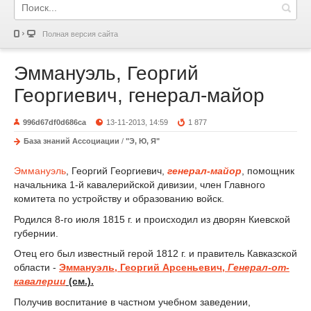
Полная версия сайта
Эммануэль, Георгий
Георгиевич, генерал-майор
996d67df0d686ca
13-11-2013, 14:59
1 877
База знаний Ассоциации
/
"Э, Ю, Я"
Эммануэль
, Георгий Георгиевич,
генерал-майор
, помощник
начальника 1-й кавалерийской дивизии, член Главного
комитета по устройству и образованию войск.
Родился 8-го июля 1815 г. и происходил из дворян Киевской
губернии.
Отец его был известный герой 1812 г. и правитель Кавказской
области -
Эммануэль, Георгий Арсеньевич,
Генерал-от-
кавалерии
(см.).
Получив воспитание в частном учебном заведении,