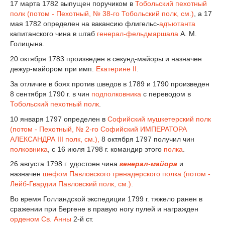
17 марта 1782 выпущен поручиком в
Тобольский пехотный
полк (потом - Пехотный, № 38-го Тобольский полк, см.)
, а 17
мая 1782 определен на вакансию флигельс-
адъютанта
капитанского чина в штаб
генерал-фельдмаршала
А. М.
Голицына.
20 октября 1783 произведен в секунд-майоры и назначен
дежур-майором при имп.
Екатерине II
.
За отличие в боях против шведов в 1789 и 1790 произведен
8 сентября 1790 г. в чин
подполковника
с переводом в
Тобольский пехотный полк
.
10 января 1797 определен в
Софийский мушкетерский полк
(потом - Пехотный, № 2-го Софийский ИМПЕРАТОРА
АЛЕКСАНДРА III полк, см.),
8 октября 1797 получил чин
полковника
, с 16 июля 1798 г. командир этого
полка
.
26 августа 1798 г. удостоен чина
генерал-майора
и
назначен
шефом Павловского гренадерского полка (потом -
Лейб-Гвардии Павловский полк, см.).
Во время Голландской экспедиции 1799 г. тяжело ранен в
сражении при Бергене в правую ногу пулей и награжден
орденом Св. Анны
2-й ст.