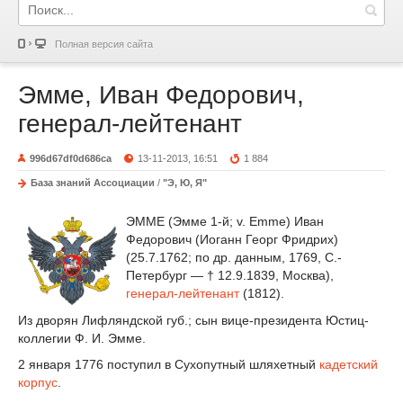
Полная версия сайта
Эмме, Иван Федорович,
генерал-лейтенант
996d67df0d686ca
13-11-2013, 16:51
1 884
База знаний Ассоциации
/
"Э, Ю, Я"
ЭММЕ (Эмме 1-й; v. Emme) Иван
Федорович (Иоганн Георг Фридрих)
(25.7.1762; по др. данным, 1769, С.-
Петербург — † 12.9.1839, Москва),
генерал-лейтенант
(1812).
Из дворян Лифляндской губ.; сын вице-президента Юстиц-
коллегии Ф. И. Эмме.
2 января 1776 поступил в Сухопутный шляхетный
кадетский
корпус
.