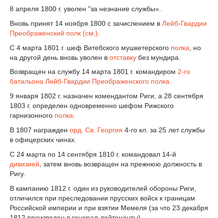
8 апреля 1800 г. уволен "за незнание службы».
Вновь принят 14 ноября 1800 с зачислением в
Лейб-Гвардии
Преображенский полк (см.).
С 4 марта 1801 г. шеф Витебского мушкетерского
полка
, но
на другой день вновь уволен в
отставку
без мундира.
Возвращен на службу 14 марта 1801 г. командиром
2-го
батальона Лейб-Гвардии Преображенского полка.
9 января 1802 г. назначен комендантом Риги, а 28 сентября
1803 г. определен одновременно шефом Рижского
гарнизонного
полка
.
В 1807 награжден
орд. Св. Георгия
4-го кл. за 25 лет службы
в офицерских чинах.
С 24 марта по 14 сентября 1810 г. командовал 14-й
дивизией
, затем вновь возвращен на прежнюю должность в
Ригу.
В кампанию 1812 г. один из руководителей обороны Риги,
отличился при преследовании прусских войск к границам
Российской империи и при взятии Мемеля (за что 23 декабря
1812 произведен в генерал-лейтенанты).