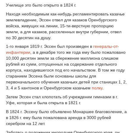
Училище это было открыто в 1824 г.
Находя необходимым как-нибудь регламентировать казачье
землевладение, Эссен отвел для казаков Оренбургского
войска, живущих на линии, 15-ти-верстную пропорцию
земли, а для казаков, расселенных внутри губернии, отвел
по 30 десятин на душу.
1-го января 1819 г. Эссен был произведен в
генералы-от-
инфантерии
, а в декабре того же года ему было пожаловано
10,000 десятин земли за сбережение миллиона слишком
рублей из сумм, отпущенных на содержание отдельного
корпуса, находившегося под его начальством. В том же году
старанием Эссена были основаны школы для
первоначального обучения казачьих детей при станицах 1, 2,
3, 4 и 5 кантонов и Оренбургском казачьем
полку
.
Затем Эссен стал хлопотать об учреждении гимназии в г.
Уфе, которая и была открыта в 1821 г.
В 1824 г. Эссену было объявлено Монаршее благоволение, а
в 1826 г. ему была пожалована аренда в 3000 рублей
серебром на 12 лет.
Заботясь о положении инородцев Оренбургского края, он