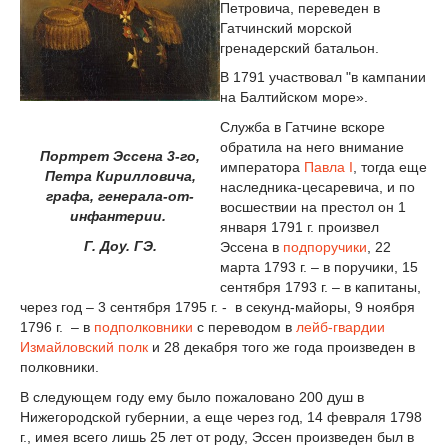
Петровича, переведен в
Гатчинский морской
гренадерский батальон.
В 1791 участвовал "в кампании
на Балтийском море».
Служба в Гатчине вскоре
обратила на него внимание
Портрет Эссена 3-го,
императора
Павла I
, тогда еще
Петра Кирилловича,
наследника-цесаревича, и по
графа, генерала-от-
восшествии на престол он 1
инфантерии.
января 1791 г. произвел
Г. Доу. ГЭ.
Эссена в
подпоручики
, 22
марта 1793 г. – в поручики, 15
сентября 1793 г. – в капитаны,
через год – 3 сентября 1795 г. - в секунд-майоры, 9 ноября
1796 г. – в
подполковники
с переводом в
лейб-гвардии
Измайловский полк
и 28 декабря того же года произведен в
полковники.
В следующем году ему было пожаловано 200 душ в
Нижегородской губернии, а еще через год, 14 февраля 1798
г., имея всего лишь 25 лет от роду, Эссен произведен был в