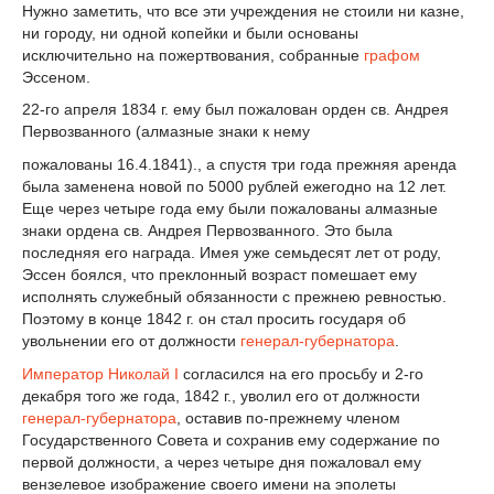
Нужно заметить, что все эти учреждения не стоили ни казне,
ни городу, ни одной копейки и были основаны
исключительно на пожертвования, собранные
графом
Эссеном.
22-го апреля 1834 г. ему был пожалован орден св. Андрея
Первозванного (алмазные знаки к нему
пожалованы 16.4.1841)., а спустя три года прежняя аренда
была заменена новой по 5000 рублей ежегодно на 12 лет.
Еще через четыре года ему были пожалованы алмазные
знаки ордена св. Андрея Первозванного. Это была
последняя его награда. Имея уже семьдесят лет от роду,
Эссен боялся, что преклонный возраст помешает ему
исполнять служебный обязанности с прежнею ревностью.
Поэтому в конце 1842 г. он стал просить государя об
увольнении его от должности
генерал-губернатора
.
Император
Николай I
согласился на его просьбу и 2-го
декабря того же года, 1842 г., уволил его от должности
генерал-губернатора
, оставив по-прежнему членом
Государственного Совета и сохранив ему содержание по
первой должности, а через четыре дня пожаловал ему
вензелевое изображение своего имени на эполеты