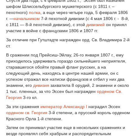
Спустя два года, с 4 февраля 1802 г., Эссен был назначен
шефом Шлиссельбургского мушкетерского (с 1811 г. –
пехотного)
полка
, а еще через четыре года, 5 февраля 1806
г. —
начальником
7-й пехотной дивизии (с 4 мая 1806 г. - 8-й,
с 1811 — 8-й пехотной дивизии), с этой
дивизией
он принял
участие в войне с французами 1806 и 1807 гг.
За отличие при Гутштадте награжден орд. Св. Владимира 2-й
ст.
В сражении под Прейсиш-Эйлау, 26-го января 1807 г., ему
приходилось удерживать гораздо сильнейшего неприятеля,
старавшегося обойти правый фланг русских, а на
следующий день, находясь в центре нашей армии, он с
успехом отражал все натиски французов и отбил у них два
знамени, его
дивизия
захватила 8 орудий, 2 знамени и около
1 тыс. пленных, за что Эссен был награжден
орденом Св.
Георгия
3-го кл.
За эти сражения
император
Александр I
наградил Эссен
орденом св. Георгия
3-й степени, a прусский король орденом
Красного Орла 1-й степени.
Затем он принимал участие еще в нескольких сражениях и
везде проявлял себя храбрым и распорядительным