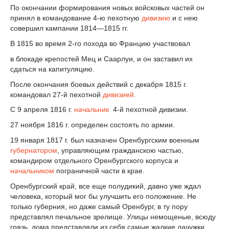
По окончании формирования новых войсковых частей он
принял в командование 4-ю пехотную
дивизию
и с нею
совершил кампании 1814—1815 гг.
В 1815 во время 2-го похода во Францию участвовал
в блокаде крепостей Мец и Саарлуи, и он заставил их
сдаться на капитуляцию.
После окончания боевых действий с декабря 1815 г.
командовал 27-й пехотной
дивизией
.
С 9 апреля 1816 г.
начальник
4-й пехотной дивизии.
27 ноября 1816 г. определен состоять по армии.
19 января 1817 г. был назначен Оренбургским военным
губернатором
, управляющим гражданскою частью,
командиром отдельного Оренбургского корпуса и
начальником
пограничной части в крае.
Оренбургский край, все еще полудикий, давно уже ждал
человека, который мог бы улучшить его положение. Не
только губерния, но даже самый Оренбург, в ту пору
представлял печальное зрелище. Улицы немощеные, всюду
грязь, дома представляли из себя самые жалкие лачужки.