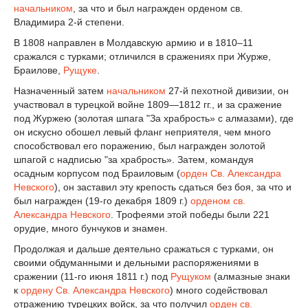
начальником
, за что и был награжден орденом св.
Владимира 2-й степени.
В 1808 направлен в Молдавскую армию и в 1810–11
сражался с турками; отличился в сражениях при Журже,
Браилове,
Рущуке
.
Назначенный затем
начальником
27-й пехотной дивизии, он
участвовал в турецкой войне 1809—1812 гг., и за сражение
под Журжею (золотая шпага "За храбрость» с алмазами), где
он искусно обошел левый фланг неприятеля, чем много
способствовал его поражению, был награжден золотой
шпагой с надписью "за храбрость». Затем, командуя
осадным корпусом под Браиловым (
орден Св. Александра
Невского
), он заставил эту крепость сдаться без боя, за что и
был награжден (19-го декабря 1809 г.)
орденом св.
Александра Невского
. Трофеями этой победы были 221
орудие, много бунчуков и знамен.
Продолжая и дальше деятельно сражаться с турками, он
своими обдуманными и дельными распоряжениями в
сражении (11-го июня 1811 г.) под
Рущуком
(алмазные знаки
к
ордену Св. Александра Невского
) много содействовал
отражению турецких войск, за что получил
орден св.