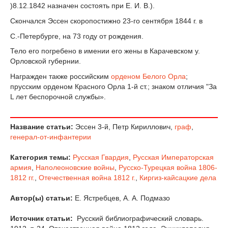
)8.12.1842 назначен состоять при Е. И. В.).
Скончался Эссен скоропостижно 23-го сентября 1844 г. в
С.-Петербурге, на 73 году от рождения.
Тело его погребено в имении его жены в Карачевском у.
Орловской губернии.
Награжден также российским
орденом Белого Орла
;
прусским орденом Красного Орла 1-й ст.; знаком отличия "За
L лет беспорочной службы».
Название статьи:
Эссен 3-й, Петр Кириллович,
граф
,
генерал-от-инфантерии
Категория темы:
Русская Гвардия
,
Русская Императорская
армия
,
Наполеоновские войны
,
Русско-Турецкая война 1806-
1812 гг.
,
Отечественная война 1812 г.
,
Киргиз-кайсацкие дела
Автор(ы) статьи:
Е. Ястребцев, А. А. Подмазо
Источник статьи:
Русский библиографический словарь.