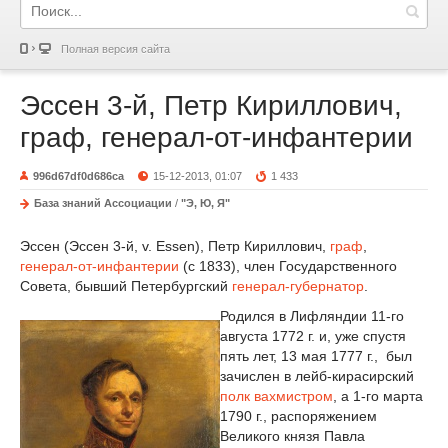
Полная версия сайта
Эссен 3-й, Петр Кириллович,
граф, генерал-от-инфантерии
996d67df0d686ca
15-12-2013, 01:07
1 433
База знаний Ассоциации
/
"Э, Ю, Я"
Эссен (Эссен 3-й, v. Essen), Петр Кириллович,
граф
,
генерал-от-инфантерии
(с 1833), член Государственного
Совета, бывший Петербургский
генерал-губернатор
.
Родился в Лифляндии 11-го
августа 1772 г. и, уже спустя
пять лет, 13 мая 1777 г., был
зачислен в лейб-кирасирский
полк
вахмистром
, а 1-го марта
1790 г., распоряжением
Великого князя Павла