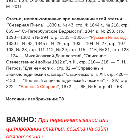
1912. т. 24, Отечественная война 1812 года. Энциклопедия.
М. 2011.
Статьи, использованные при написании этой статьи:
"Северная Пчела", 1830 г., № 43, стр. 4; 1844 г., № 218, стр.
869.—" С.-Петербургские Ведомости", 1844 г., № 293. стр.
1298—1300 и № 294, стр. 1303—1306.—"
Русский Инвалид
",
1830 г.. № 43; 1845 г., № 26, стр. 103— 104, № 27, стр. 107-
108, № 28, стр. 111-112, № 29, стр. 115—116, № 31, стр. 123
—124.— Михайловский-Данилевский, "Описание
Отечественной войны 1812 г.", т. III, стр. 216— 218. — П. Н.
Петров, "Для немногих", стр. 82.—"Справочный
энциклопедический словарь" Старчевского, т. XII, стр. 428—
•130. — "Военный энциклопедический лексикон", ч. XIV; стр.
322.—"
Военный Сборник
", 1872 г., т. 85, № 5, стр. 41—68.
Источник изображений:
ГЭ
ВАЖНО:
При перепечатывании или
цитировании статьи, ссылка на сайт
обязательна !