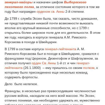
генерал-майоры
и назначен шефом
Выборгского
пехотного полка
, за отличное состояние которого в том же
году был награжден
орденом св. Анны
2-й степени.
До 1799 г. служба Эссен была, так сказать, чисто домашняя,
не представлявшая никакой почти возможности выказать
вполне его крупный военные способности, но с 1799 г.
открылось более широкое поле для его деятельности. В этом
же году, находясь в корпусе генерала А.М. Римского-
Корсакова в походе в Швейцарии.
В 1799 в составе корпуса
генерал-лейтенанта
А. М.
Римского-Корсакова был в походе в Швейцарию, сражался с
французами под Цюрихом, Дизенгофом и Шафгаузеном, за
отличия получил
орден Св. Анны
1-й ст. и чин
генерал-
лейтенанта
(26.1.1800) – ему пришлось со своим
полком
, к
которому было присоединено еще несколько команд,
содержать форпосты.
Дело было нелегкое.
Французы, в несколько раз превосходившие численностью
русские войска, наседали на него всей массою. Но Эссен,
отлично понимая, как необходимо удержать их, мужественно