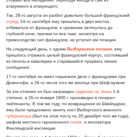
отбивал все нападения, переходя иногда и сам из
атакуемого в атакующего.
Так, 28-го августа он разбил довольно большой французский
отряд
; 14-го сентября ему пришлось в двух местах
отбиваться от французов, и сражение затянулось до
глубокой ночи, причем он все-таки, несмотря на
превосходство сил французов, не уступил им позиции.
На следующий день, с одним
Выборгским полком
, ему
пришлось отражать целый французский корпус, состоявший
из пехоты и кавалерии и старавшийся прорвать линию
сообщения.
17-го сентября он имел серьезное дело с французами при
Дизенгофе, а 26-го числа того же месяца при Шафгаузене.
За эти отличия он был награжден
орденом св. Анны
1-й
степени, а 26-го января 1800 г. произведен в генерал-
лейтенанты. В том же году, по возвращении из Швейцарии,
ему было предложено занять пост Выборгского военного
губернатора
(был на этом посту по 20 декабря того же года),
шефом местного гарнизонного
полка
и инспектора
Финляндской инспекции.