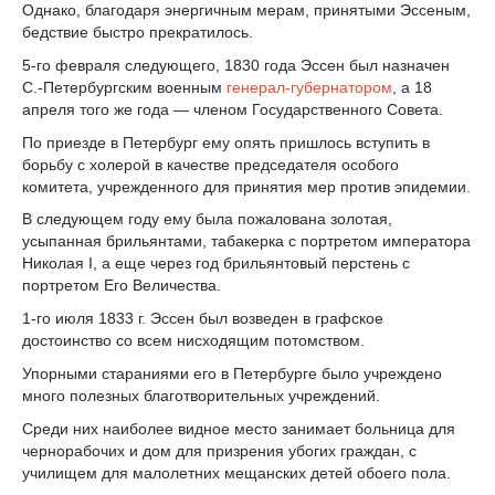
Однако, благодаря энергичным мерам, принятыми Эссеным,
бедствие быстро прекратилось.
5-го февраля следующего, 1830 года Эссен был назначен
С.-Петербургским военным
генерал-губернатором
, а 18
апреля того же года — членом Государственного Совета.
По приезде в Петербург ему опять пришлось вступить в
борьбу с холерой в качестве председателя особого
комитета, учрежденного для принятия мер против эпидемии.
В следующем году ему была пожалована золотая,
усыпанная брильянтами, табакерка с портретом императора
Николая I, а еще через год брильянтовый перстень с
портретом Его Величества.
1-го июля 1833 г. Эссен был возведен в графское
достоинство со всем нисходящим потомством.
Упорными стараниями его в Петербурге было учреждено
много полезных благотворительных учреждений.
Среди них наиболее видное место занимает больница для
чернорабочих и дом для призрения убогих граждан, с
училищем для малолетних мещанских детей обоего пола.