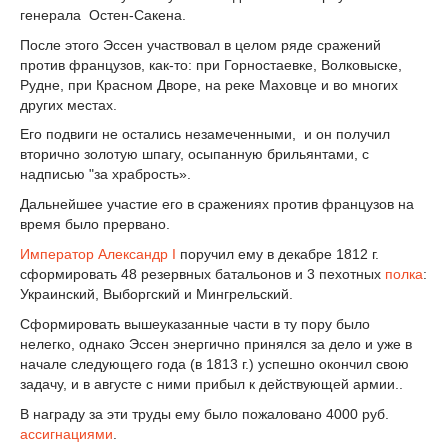
генерала Остен-Сакена.
После этого Эссен участвовал в целом ряде сражений
против французов, как-то: при Горностаевке, Волковыске,
Рудне, при Красном Дворе, на реке Маховце и во многих
других местах.
Его подвиги не остались незамеченными, и он получил
вторично золотую шпагу, осыпанную брильянтами, с
надписью "за храбрость».
Дальнейшее участие его в сражениях против французов на
время было прервано.
Император
Александр I
поручил ему в декабре 1812 г.
сформировать 48 резервных батальонов и 3 пехотных
полка
:
Украинский, Выборгский и Мингрельский.
Сформировать вышеуказанные части в ту пору было
нелегко, однако Эссен энергично принялся за дело и уже в
начале следующего года (в 1813 г.) успешно окончил свою
задачу, и в августе с ними прибыл к действующей армии..
В награду за эти труды ему было пожаловано 4000 руб.
ассигнациями
.