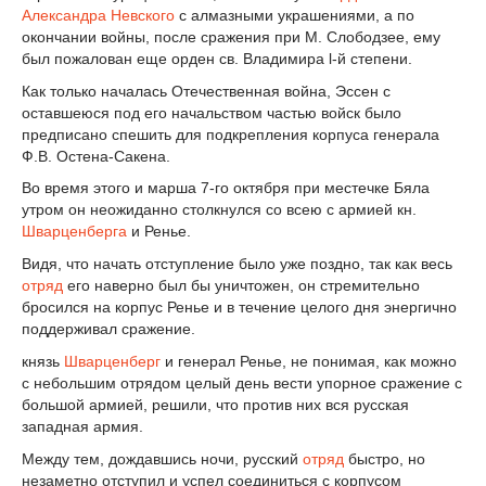
Александра Невского
с алмазными украшениями, а по
окончании войны, после сражения при М. Слободзее, ему
был пожалован еще орден св. Владимира l-й степени.
Как только началась Отечественная война, Эссен с
оставшеюся под его начальством частью войск было
предписано спешить для подкрепления корпуса генерала
Ф.В. Остена-Сакена.
Во время этого и марша 7-го октября при местечке Бяла
утром он неожиданно столкнулся со всею с армией кн.
Шварценберга
и Ренье.
Видя, что начать отступление было уже поздно, так как весь
отряд
его наверно был бы уничтожен, он стремительно
бросился на корпус Ренье и в течение целого дня энергично
поддерживал сражение.
князь
Шварценберг
и генерал Ренье, не понимая, как можно
с небольшим отрядом целый день вести упорное сражение с
большой армией, решили, что против них вся русская
западная армия.
Между тем, дождавшись ночи, русский
отряд
быстро, но
незаметно отступил и успел соединиться с корпусом