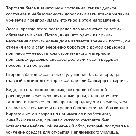
Торговля была в зачаточном состоянии, так как дурное
состояние и небезопасность дорог отнимали всякое желание
у жителей предпринимать что-либо в этом направлении.
Эссен, прежде всего постарался познакомиться со всеми
обитателями края. Потом, видя, что одной из причин
нежелания строить новые дома является военный постой, он
отменил его и стал энергично бороться с другой серьезной
причиной — недостатком строительного материала,
приискивал дешевые способы доставки леса и выдавая
пособия на постройки.
Второй заботой Эссена было улучшение быта инородцев,
главный контингент которых составляли башкирцы и киргизы.
Видя, что положение первых, вследствие быстрой
распродажи земель за ничтожные цены, становится все
тяжелее и тяжелее, он воспретил продажу этих земель, чем
в значительной мере и сохранил благосостояние башкирцев.
Киргизам же он разрешил наниматься в работники у
линейных казаков, причем с каждого контракта был
установлен небольшой денежный сбор, который поступал на
усиление средств для открытия Неплюевского училища.