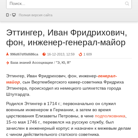
Полная версия сайта
Эттингер, Иван Фридрихович,
фон, инженер-генерал-майор
996d67df0d686ca
16-12-2013, 12:59
1 609
База знаний Ассоциации
/
"Э, Ю, Я"
Эттингер, Иван Фридрихович, фон, инженер-
генерал-
майор
, сын Вюртембергского камер-советника Фридриха
Эттингера, происходил из немецкого шляхетства города
Штутгардта.
Родился Эттингер в 1714 г.; первоначально он служил
военным инженером в Германии, а затем во время
царствования Елизаветы Петровны, в чине
подполковника
,
15-го мая 1746 г., перевелся на русскую службу, был
зачислен в инженерный корпус и назначен к межевым делам
с чином действительного статского советника.