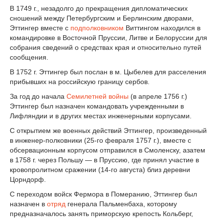
В 1749 г., незадолго до прекращения дипломатических
сношений между Петербургским и Берлинским дворами,
Эттингер вместе с
подполковником
Виттингом находился в
командировке в Восточной Пруссии, Литве и Белоруссии для
собрания сведений о средствах края и относительно путей
сообщения.
В 1752 г. Эттингер был послан в м. Цыбелев для расселения
прибывших на российскую границу сербов.
За год до начала
Семилетней войны
(в апреле 1756 г.)
Эттингер был назначен командовать учрежденными в
Лифляндии и в других местах инженерными корпусами.
С открытием же военных действий Эттингер, произведенный
в инженер-полковники (25-го февраля 1757 г.), вместе с
обсервационным корпусом отправился в Смоленску, aзатем
в 1758 г. через Польшу — в Пруссию, где принял участие в
кровопролитном сражении (14-го августа) близ деревни
Цорндорф.
С переходом войск Фермора в Померанию, Эттингер был
назначен в
отряд
генерала Пальменбаха, которому
предназначалось занять приморскую крепость Кольберг,