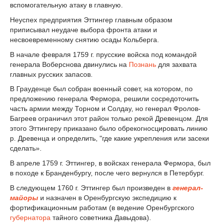
вспомогательную атаку в главную.
Неуспех предприятия Эттингер главным образом
приписывал неудаче выбора фронта атаки и
несвоевременному снятию осады Кольберга.
В начале февраля 1759 г. прусские войска под командой
генерала Воберснова двинулись на
Познань
для захвата
главных русских запасов.
В Грауденце был собран военный совет, на котором, по
предложению генерала Фермора, решили сосредоточить
часть армии между Торном и Солдау, но генерал Фролов-
Багреев ограничил этот район только рекой Древенцом. Для
этого Эттингеру приказано было обрекогносцировать линию
р. Древенца и определить, "где какие укрепления или засеки
сделать».
В апреле 1759 г. Эттингер, в войсках генерала Фермора, был
в походе к Бранденбургу, после чего вернулся в Петербург.
В следующем 1760 г. Эттингер был произведен в
генерал-
майоры
и назначен в Оренбургскую экспедицию к
фортификационным работам (в ведение Оренбургского
губернатора
тайного советника Давыдова).