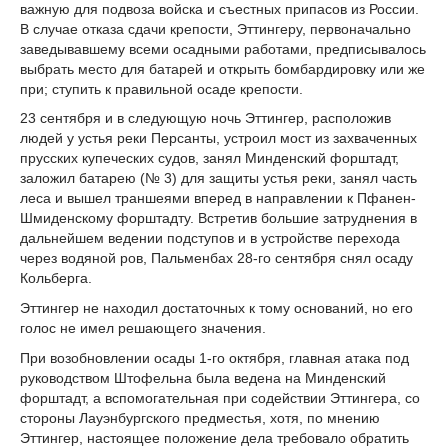
важную для подвоза войска и съестных припасов из России.
В случае отказа сдачи крепости, Эттингеру, первоначально
заведывавшему всеми осадными работами, предписывалось
выбрать место для батарей и открыть бомбардировку или же
при; ступить к правильной осаде крепости.
23 сентября и в следующую ночь Эттингер, расположив
людей у устья реки Персанты, устроил мост из захваченных
прусских купеческих судов, занял Минденский форштадт,
заложил батарею (№ 3) для защиты устья реки, занял часть
леса и вышел траншеями вперед в направлении к Пфанен-
Шмиденскому форштадту. Встретив большие затруднения в
дальнейшем ведении подступов и в устройстве перехода
через водяной ров, Пальменбах 28-го сентября снял осаду
Кольберга.
Эттингер не находил достаточных к тому оснований, но его
голос не имел решающего значения.
При возобновлении осады 1-го октября, главная атака под
руководством Штофельна была ведена на Минденский
форштадт, а вспомогательная при содействии Эттингера, со
стороны Лауэнбургского предместья, хотя, по мнению
Эттингер, настоящее положение дела требовало обратить