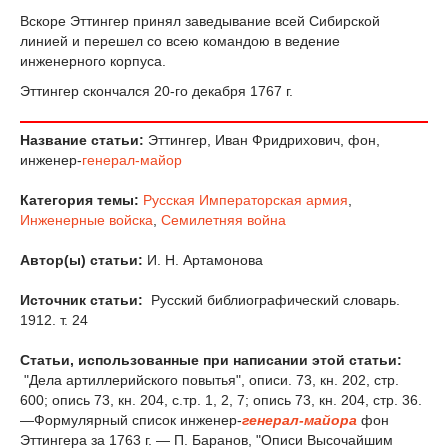
Вскоре Эттингер принял заведывание всей Сибирской
линией и перешел со всею командою в ведение
инженерного корпуса.
Эттингер скончался 20-го декабря 1767 г.
Название статьи:
Эттингер, Иван Фридрихович, фон,
инженер-
генерал-майор
Категория темы:
Русская Императорская армия
,
Инженерные войска
,
Семилетняя война
Автор(ы) статьи:
И. Н. Артамонова
Источник статьи:
Русский библиографический словарь.
1912. т. 24
Статьи, использованные при написании этой статьи:
"Дела артиллерийского повытья", описи. 73, кн. 202, стр.
600; опись 73, кн. 204, с.тр. 1, 2, 7; опись 73, кн. 204, стр. 36.
—Формулярный список инженер-
генерал-майора
фон
Эттингера за 1763 г. — П. Баранов, "Описи Высочайшим