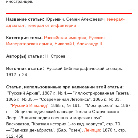
иностранцев.
Название статьи:
Юрьевич, Семен Алексеевич,
генерал-
адъютант
,
генерал от инфантерии
Категория темы:
Российская империя
,
Русская
Императорская армия
,
Николай I
,
Александр II
Автор(ы) статьи:
Н. Строев
Источник статьи:
Русский библиографический словарь.
1912. т. 24
Статьи, использованные при написании этой статьи:
"Русский Архив", 1887 г., № 4.— "Иллюстрированная Газета",
1865 г., № 35.— "Современная Летопись", 1865 г., № 33.
—"
Русский Инвалид
", 1865 г., № 191.—"Месяцеслов" на 1867
г. — Энциклопедический словари Толля и Старчевского. —
Леер, "Энциклопедия военных и морских наук".—
Висковатов, "Краткая история 1-го кад. корпуса", стр. 70.
—"Записки декабриста", (Бар. Розен),
Лейпциг
, 1870 г., стр.
312, 458.