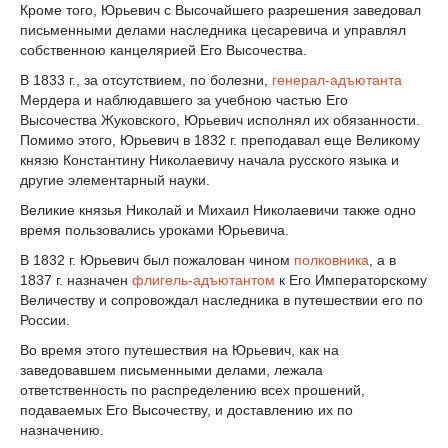
Кроме того, Юрьевич с Высочайшего разрешения заведовал
письменными делами наследника цесаревича и управлял
собственною канцелярией Его Высочества.
В 1833 г., за отсутствием, по болезни,
генерал-адъютанта
Мердера и наблюдавшего за учебною частью Его
Высочества Жуковского, Юрьевич исполнял их обязанности.
Помимо этого, Юрьевич в 1832 г. преподавал еще Великому
князю Константину Николаевичу начала русского языка и
другие элементарный науки.
Великие князья Николай и Михаил Николаевичи также одно
время пользовались уроками Юрьевича.
В 1832 г. Юрьевич был пожалован чином
полковника
, а в
1837 г. назначен
флигель-адъютантом
к Его Императорскому
Величеству и сопровождал наследника в путешествии его по
России.
Во время этого путешествия на Юрьевич, как на
заведовавшем письменными делами, лежала
ответственность по распределению всех прошений,
подаваемых Его Высочеству, и доставлению их по
назначению.