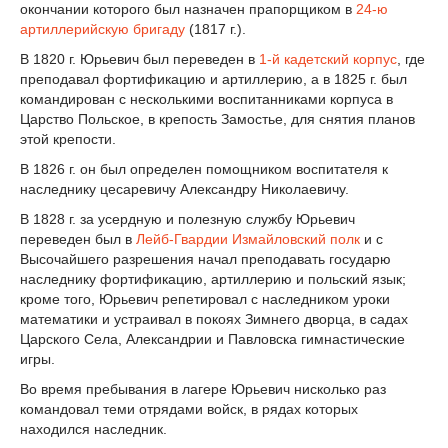
окончании которого был назначен прапорщиком в
24-ю
артиллерийскую бригаду
(1817 г.).
В 1820 г. Юрьевич был переведен в
1-й кадетский корпус
, где
преподавал фортификацию и артиллерию, а в 1825 г. был
командирован с несколькими воспитанниками корпуса в
Царство Польское, в крепость Замостье, для снятия планов
этой крепости.
В 1826 г. он был определен помощником воспитателя к
наследнику цесаревичу Александру Николаевичу.
В 1828 г. за усердную и полезную службу Юрьевич
переведен был в
Лейб-Гвардии Измайловский полк
и с
Высочайшего разрешения начал преподавать государю
наследнику фортификацию, артиллерию и польский язык;
кроме того, Юрьевич репетировал с наследником уроки
математики и устраивал в покоях Зимнего дворца, в садах
Царского Села, Александрии и Павловска гимнастические
игры.
Во время пребывания в лагере Юрьевич нисколько раз
командовал теми отрядами войск, в рядах которых
находился наследник.