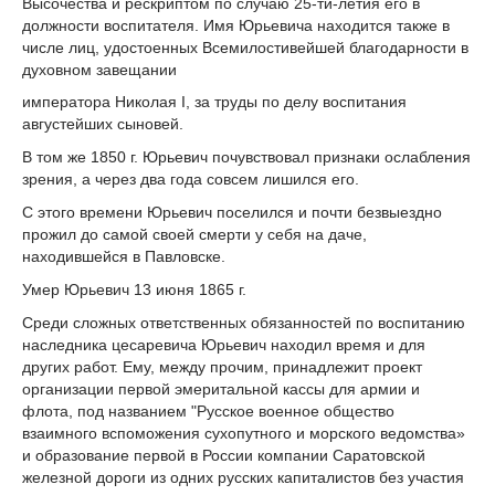
Высочества и рескриптом по случаю 25-ти-летия его в
должности воспитателя. Имя Юрьевича находится также в
числе лиц, удостоенных Всемилостивейшей благодарности в
духовном завещании
императора Николая I, за труды по делу воспитания
августейших сыновей.
В том же 1850 г. Юрьевич почувствовал признаки ослабления
зрения, а через два года совсем лишился его.
С этого времени Юрьевич поселился и почти безвыездно
прожил до самой своей смерти у себя на даче,
находившейся в Павловске.
Умер Юрьевич 13 июня 1865 г.
Среди сложных ответственных обязанностей по воспитанию
наследника цесаревича Юрьевич находил время и для
других работ. Ему, между прочим, принадлежит проект
организации первой эмеритальной кассы для армии и
флота, под названием "Русское военное общество
взаимного вспоможения сухопутного и морского ведомства»
и образование первой в России компании Саратовской
железной дороги из одних русских капиталистов без участия