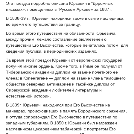
Эта поездка подробно описана Юрьевич в "Дорожных
письмах», помещенных в "Русском Архиве» за 1887 г.
В 1838-39 гг. Юрьевич находился также в свите наследника,
во время его путешествия за границу.
Во время этого путешествия на обязанности Юрьевича,
между прочим, лежало составление бюллетеней о
путешествии Его Высочества, которые печатались потом, для
сведения публики, в периодических изданиях.
За время этой поездки Юрьевич от европейских государей
получил многие ордена. Кроме того, в Риме он получил от
Тиберианской академии диплом на звание почетного её
члена; в Копенгагене — диплом на звание члена тамошнего
общества северных антиквариев и такой-же диплом от
Сиракузской академии любителей литературы и
естественной истории.
В 1839г. Юрьевич, находился при Его Высочестве на
маневрах, происходивших в память Бородинского сражения,
и оттуда сопровождал Его Высочество в путешествии по
западным губерниям. В 1850 г. Юрьевич был награжден
наследником цесаревичем табакеркой с портретом Его