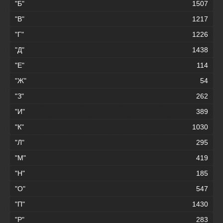
"Б"
1507
"В"
1217
"Г"
1226
"Д"
1438
"Е"
114
"Ж"
54
"З"
262
"И"
389
"К"
1030
"Л"
295
"М"
419
"Н"
185
"О"
547
"П"
1430
"Р"
283