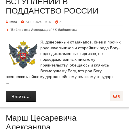
ВСТУПЛЕНИИ В
ПОДДАНСТВО РОССИИ
imha
23-10-2024, 19:26
21
"Библиотека Ассоциации"
/
К-библиотека
Я, доверенный от манапов, биев и прочих
родоначальников и старейших рода Богу-
орды дикокаменных киргизов, не
подведомственных никакому
правительству, обещаюсь и клянусь
Всемогущему Богу, что род Богу
всепресветлейшему державнейшему великому государю ...
...
Читать ...
0
Марш Цесаревича
Александра