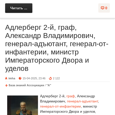
Читать ...
0
Адлерберг 2-й, граф,
Александр Владимирович,
генерал-адъютант, генерал-от-
инфантерии, министр
Императорского Двора и
уделов
imha
15-04-2025, 23:46
2 122
База знаний Ассоциации
/
"А"
Адлерберг 2-й,
граф
, Александр
Владимирович,
генерал-адъютант
,
генерал-от-инфантерии
, министр
Императорского Двора и уделов,