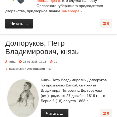
Александра II
. Его служба на посту
Орловского губернского предводителя
дворянства, придворное звание
камергера
и ... ...
Читать ...
0
Долгоруков, Петр
Владимирович, князь
imha
25-01-2025, 17:13
21
База знаний Ассоциации
/
"Д"
Князь Петр Владимирович Долгоруков,
по прозванию Bancal, сын князя
Владимира Петровича Долгорукова
(см.), родился 27 декабря 1816 г., † в
Берне 6 (18) августа 1868 г. ... ...
Читать ...
0