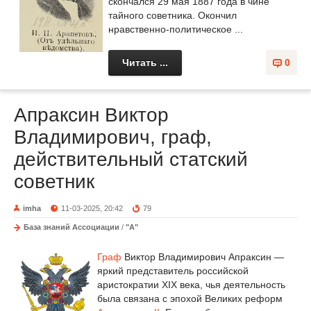
скончался 29 мая 1887 года в чине
тайного советника. Окончил
нравственно-политическое ...
Читать ...
0
Апраксин Виктор
Владимирович, граф,
действительный статский
советник
imha
11-03-2025, 20:42
79
База знаний Ассоциации
/
"А"
Граф
Виктор Владимирович Апраксин —
яркий представитель российской
аристократии XIX века, чья деятельность
была связана с эпохой Великих реформ