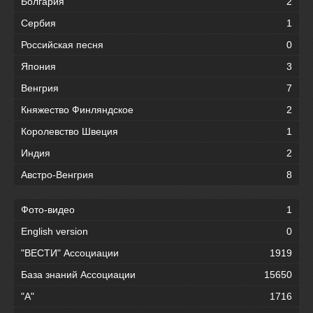
Болгария
2
Сербия
1
Российская песня
0
Япония
3
Венгрия
7
Княжество Финляндское
2
Королевство Швеция
1
Индия
2
Австро-Венгрия
8
Фото-видео
1
English version
0
"ВЕСТИ" Ассоциации
1919
База знаний Ассоциации
15650
"А"
1716