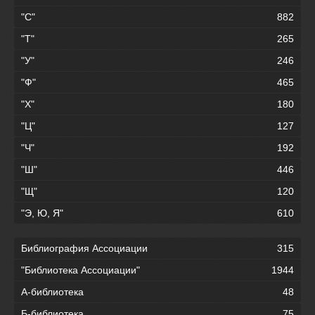
"С"
882
"Т"
265
"У"
246
"Ф"
465
"Х"
180
"Ц"
127
"Ч"
192
"Ш"
446
"Щ"
120
"Э, Ю, Я"
610
Библиография Ассоциации
315
"Библиотека Ассоциации"
1944
А-библиотека
48
Б-библиотека
75