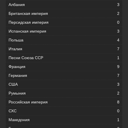
Албания
3
Британская империя
2
Персидская империя
0
Испанская империя
3
Польша
4
Италия
7
Песни Союза ССР
1
Франция
9
Германия
7
США
3
Румыния
2
Российская империя
8
СХС
0
Македония
1