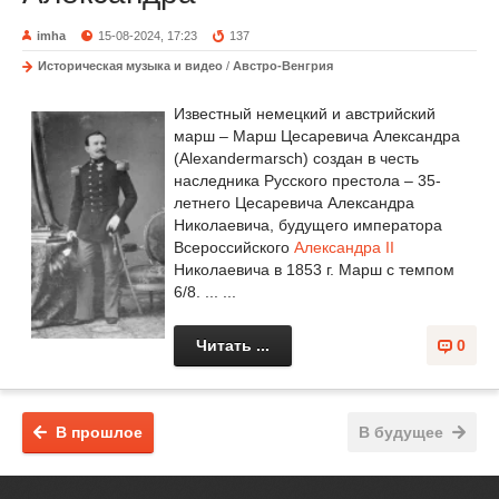
imha
15-08-2024, 17:23
137
Историческая музыка и видео
/
Австро-Венгрия
Известный немецкий и австрийский
марш – Марш Цесаревича Александра
(Alexandermarsch) создан в честь
наследника Русского престола – 35-
летнего Цесаревича Александра
Николаевича, будущего императора
Всероссийского
Александра II
Николаевича в 1853 г. Марш с темпом
6/8. ... ...
Читать ...
0
В прошлое
В будущее