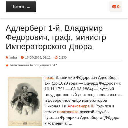
Читать ...
0
Адлерберг 1-й, Владимир
Федорович, граф, министр
Императорского Двора
imha
16-04-2025, 01:11
2 130
База знаний Ассоциации
/
"А"
Граф
Владимир Фёдорович Адлерберг
1-й (до 1829 года — Эдуард Фёдорович;
10.11.1791 — 08.03.1884) — русский
государственный деятель, военачальник
и доверенное лицо императоров
Николая I и
Александра II
. Родился в
семье
полковника
русской службы
Густава Фридриха Адлерберга (Фёдора
Яковлевича; ...