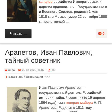
канцлер
российских Императорских и
царских орденов, член Государственного
и Военного Советов, родился 1 мая
1818 г., в Москве, умер 22 сентября 1888
г., после тяжкой ...
Читать ...
0
Арапетов, Иван Павлович,
тайный советник
imha
25-03-2025, 14:07
16
База знаний Ассоциации
/
"А"
Иван Павлович Арапетов —
государственный деятель Российской
империи, тайный советник (с 19 апреля
1864 года), сын
генерал-майора
Н. П.
Арапетова. Родился в 1811 году,