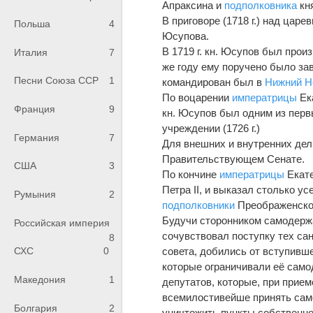
Апраксина и
подполковника
кня
В приговоре (1718 г.) над ца
Польша
4
Юсупова.
В 1719 г. кн. Юсупов был прои
Италия
7
же году ему поручено было за
Песни Союза ССР
1
командирован был в
Нижний Н
По воцарении
императрицы
Ек
Франция
9
кн. Юсупов был одним из перв
учреждении (1726 г.)
Германия
7
Для внешних и внутренних дел 
Правительствующем Сенате.
США
3
По кончине
императрицы
Екате
Петра II, и выказал столько ус
Румыния
2
подполковники
Преображенск
Будучи сторонником самодержа
Российская империя
сочувствовал поступку тех сан
8
совета, добились от вступивш
СХС
0
которые ограничивали её само
Македония
1
депутатов, которые, при прием
всемилостивейше принять сам
Болгария
2
уничтожить пункты собственн