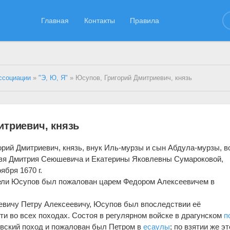
Главная
Контакты
Правила
ссоциации
»
"Э, Ю, Я"
» Юсупов, Григорий Дмитриевич, князь
итриевич, князь
орий Дмитриевич, князь, внук Иль-мурзы и сын Абдула-мурзы, во
зя Дмитрия Сеюшевича и Екатерины Яковлевны Сумароковой,
ября 1670 г.
ели Юсупов был пожалован царем Федором Алексеевичем в
евичу Петру Алексеевичу, Юсупов был впоследствии её
ти во всех походах. Состоя в регулярном войске в драгунском
п
ский поход и пожалован был Петром в
есаулы
; по взятии же эт