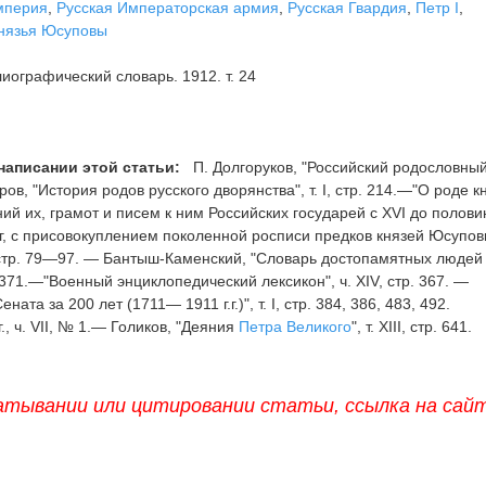
мперия
,
Русская Императорская армия
,
Русская Гвардия
,
Петр I
,
нязья Юсуповы
иографический словарь. 1912. т. 24
написании этой статьи:
П. Долгоруков, "Российский родословны
тров, "История родов русского дворянства", т. I, стр. 214.—"О роде к
й их, грамот и писем к ним Российских государей с XVI до полов
г, с присовокуплением поколенной росписи предков князей Юсупов
г., стр. 79—97. — Бантыш-Каменский, "Словарь достопамятных людей
— 371.—"Военный энциклопедический лексикон", ч. XIV, стр. 367. —
та за 200 лет (1711— 1911 г.г.)", т. I, стр. 384, 386, 483, 492.
, ч. VII, № 1.— Голиков, "Деяния
Петра Великого
", т. XIII, стр. 641.
атывании или цитировании статьи, ссылка на сай