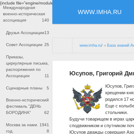
{include file="engine/modules/saperu/head.php"}
Международная
WWW.IMHA.RU
военно-историческая
ассоциация
140
Друзья Ассоциации
13
Совет Ассоциации
25
www.imha.ru/
»
База знаний А
Приказы,
циркулярные письма,
распоряжения по
Юсупов, Григорий Дм
Ассоциации
11
Юсупов, Григ
Сценарные планы
5
крещении кня
родился 17 но
Военно-исторический
Еще с колыб
фестиваль "ДЕНЬ
стольники.
БОРОДИНА"
62
Будучи товарищем в играх цар
Москва за нами. 1941
сподвижником и спутником поч
год.
8
Юсупов дважды совершил Азов