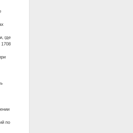
е
ах
, где
 1708
при
сь
чении
ий по