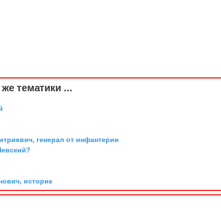
же тематики ...
й
триевич, генерал от инфантерии
Невский?
ович, историк