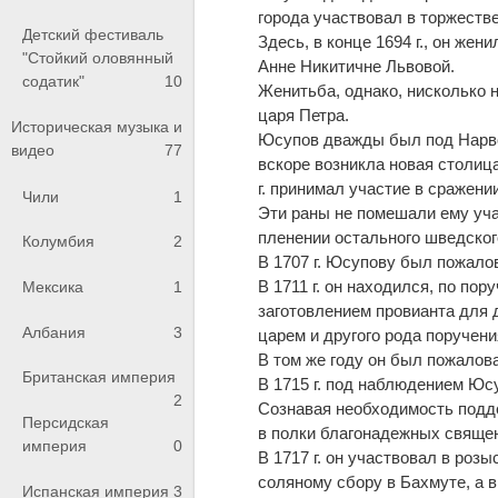
города участвовал в торжеств
Детский фестиваль
Здесь, в конце 1694 г., он же
"Стойкий оловянный
Анне Никитичне Львовой.
содатик"
10
Женитьба, однако, нисколько 
царя Петра.
Историческая музыка и
Юсупов дважды был под Нарвою
видео
77
вскоре возникла новая столица
г. принимал участие в сражени
Чили
1
Эти раны не помешали ему уча
пленении остального шведског
Колумбия
2
В 1707 г. Юсупову был пожало
В 1711 г. он находился, по по
Мексика
1
заготовлением провианта для 
Албания
3
царем и другого рода поручени
В том же году он был пожалов
Британская империя
В 1715 г. под наблюдением Юс
2
Сознавая необходимость подде
Персидская
в полки благонадежных свяще
империя
0
В 1717 г. он участвовал в роз
соляному сбору в Бахмуте, а 
Испанская империя
3