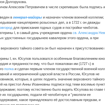
зя Долгорукова.
ревичем Алексеем Петровичем в числе скрепивших была подпись 
зведен в
генерал-майоры
и назначен членом военной коллегии; 
ведывание канцеляриею розыскных дел, а в 1722 г. он дважды
овгород
для приискания годных судов и постройки чекботов.
атерины I, в самый день учреждения ордена
св. Александра Нев
ых удостоенных государынею кавалером этого ордена, а при
верховного тайного совета он был назначен к присутствованию 
рины I, кн. Юсупов пользовался особенным благоволением юно
ердия и преданности ему, что был пожалован им (1727 г.) в
ого
полка
и сделан первым членом государственной военной колл
вной и неограниченной царской власти в России, Юсупов не
овников, которые, в целях поднять значение верховного тайного
ей на престол Анны Иоанновны подписи под теми восемью пункт
державие; поэтому естественно было видеть Юсупова во главе 
е их государынею, подали ей челобитную и "умоляли ее
одержавие, какое принадлежало её достославным предкам, и
оручно ею подписанные».