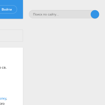
Войти
 св.
олку
,
ого