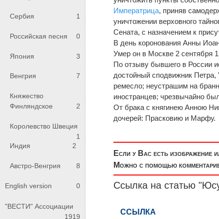
Императрица
, приняв самодер
Сербия
1
уничтожении верховного тайно
Сената, с назначением к прису
Российская песня
0
В день коронования Анны Иоа
Умер он в Москве 2 сентября 1
Япония
3
По отзыву бывшего в России и
достойный сподвижник Петра, 
Венгрия
7
ремесло; неустрашим на бранн
Княжество
иностранцев; чрезвычайно был
Финляндское
2
От брака с княгинею Анною Ни
дочерей: Прасковию и Марфу.
Королевство Швеция
1
Индия
2
Если у Вас есть изображение 
Можно с помощью комментариев
Австро-Венгрия
8
Ссылка на статью "Юсу
English version
0
"ВЕСТИ" Ассоциации
1919