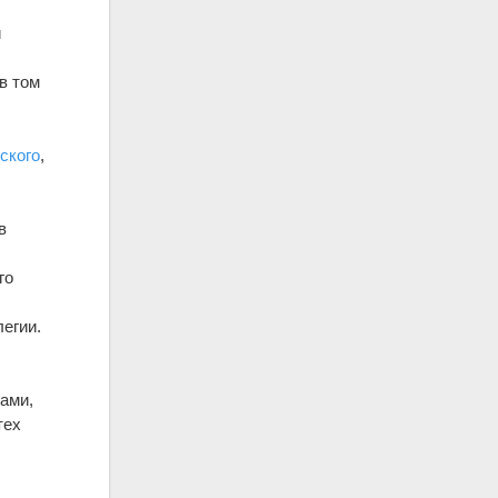
и
в том
ского
,
в
го
егии.
ами,
тех