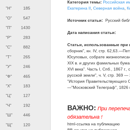
Категория темы:
Российская и
Екатерина II
,
Северная война
,
К
"Н"
185
"О"
547
Источник статьи:
Русский библ
"П"
1430
Дата написания статьи:
"Р"
283
Статьи, использованные при 
"С"
882
сборник", кн. IV, стр. 62,63.—Пе
"Т"
265
Юсуповых, собрате жизнеописани
XIX в. и других фамильных бума
"У"
246
XVI века". Часть I, Спб., 1867 
русской земли", ч. V, стр. 369 
"Ф"
465
"История Правительствующего Сена
"Х"
183
—"Московский Телеграф", 1826 г.
"Ц"
127
"Ч"
192
ВАЖНО:
При перепеч
"Ш"
446
обязательна !
html-ссылка на публикацию
"Щ"
120
BB-ссылка на публикацию