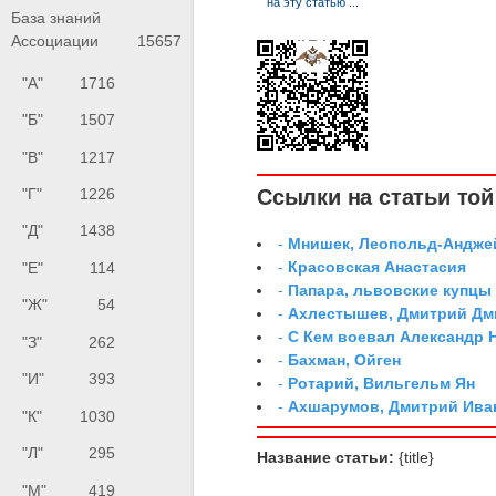
База знаний
Ассоциации
15657
"А"
1716
"Б"
1507
"В"
1217
Ссылки на статьи той 
"Г"
1226
"Д"
1438
-
Мнишек, Леопольд-Андже
-
Красовская Анастасия
"Е"
114
-
Папара, львовские купцы
"Ж"
54
-
Ахлестышев, Дмитрий Дми
-
С Кем воевал Александр 
"З"
262
-
Бахман, Ойген
"И"
393
-
Ротарий, Вильгельм Ян
-
Ахшарумов, Дмитрий Иван
"К"
1030
"Л"
295
Название статьи:
{title}
"М"
419