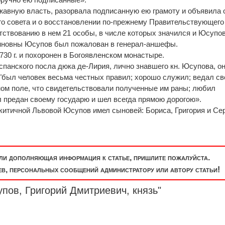
жавную власть, разорвала подписанную ею грамоту и объявила 
го совета и о восстановлении по-прежнему Правительствующего
тствованию в нем 21 особы, в числе которых значился и Юсупов
нновны Юсупов был пожалован в генерал-аншефы.
730 г. и похоронен в Богоявленском монастыре.
спанского посла дюка де-Лирия, лично знавшего кн. Юсупова, о
"был человек весьма честных правил; хорошо служил; ведал св
ом поле, что свидетельствовали полученные им раны; любил
 предан своему государю и шел всегда прямою дорогою».
китичной Львовой Юсупов имел сыновей: Бориса, Григория и Сер
или дополняющая информация к статье, пришлите пожалуйста.
, персональных сообщений администратору или автору статьи!
пов, Григорий Дмитриевич, князь"