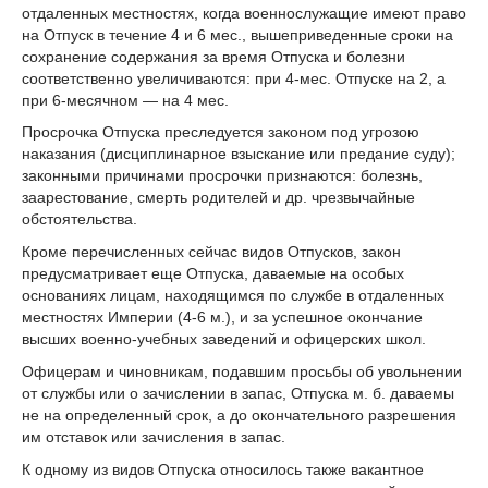
отдаленных местностях, когда военнослужащие имеют право
на Отпуск в течение 4 и 6 мес., вышеприведенные сроки на
сохранение содержания за время Отпуска и болезни
соответственно увеличиваются: при 4-мес. Отпуске на 2, а
при 6-месячном — на 4 мес.
Просрочка Отпуска преследуется законом под угрозою
наказания (дисциплинарное взыскание или предание суду);
законными причинами просрочки признаются: болезнь,
заарестование, смерть родителей и др. чрезвычайные
обстоятельства.
Кроме перечисленных сейчас видов Отпусков, закон
предусматривает еще Отпуска, даваемые на особых
основаниях лицам, находящимся по службе в отдаленных
местностях Империи (4-6 м.), и за успешное окончание
высших военно-учебных заведений и офицерских школ.
Офицерам и чиновникам, подавшим просьбы об увольнении
от службы или о зачислении в запас, Отпуска м. б. даваемы
не на определенный срок, а до окончательного разрешения
им отставок или зачисления в запас.
К одному из видов Отпуска относилось также вакантное