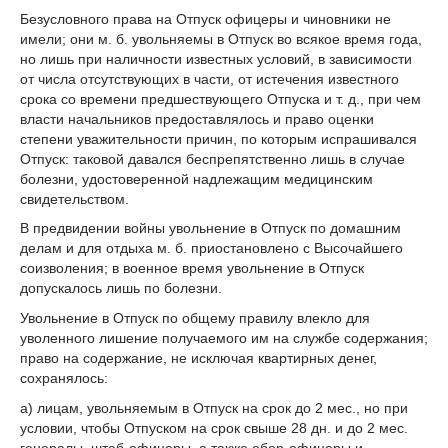
Безусловного права на Отпуск офицеры и чиновники не
имели; они м. б. увольняемы в Отпуск во всякое время года,
но лишь при наличности известных условий, в зависимости
от числа отсутствующих в части, от истечения известного
срока со времени предшествующего Отпуска и т. д., при чем
власти начальников предоставлялось и право оценки
степени уважительности причин, по которым испрашивался
Отпуск: таковой давался беспрепятственно лишь в случае
болезни, удостоверенной надлежащим медицинским
свидетельством.
В предвидении войны увольнение в Отпуск по домашним
делам и для отдыха м. б. приостановлено с Высочайшего
соизволения; в военное время увольнение в Отпуск
допускалось лишь по болезни.
Увольнение в Отпуск по общему правилу влекло для
уволенного лишение получаемого им на службе содержания;
право на содержание, не исключая квартирных денег,
сохранялось:
а) лицам, увольняемым в Отпуск на срок до 2 мес., но при
условии, чтобы Отпуском на срок свыше 28 дн. и до 2 мес.
генералы, штаб-офицеры, а также обер-офицеры и