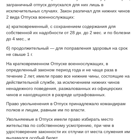
заграничный отпуск допускался для них лишь в
исключительных случаях. Закон различал для нижних чинов
2 вида Отпуска военнослужащих:
а) кратковременный, с сохранением содержания для
собственной их надобности от 28 дн. до 2 мес. и по болезни
до 4 мес., и
б) продолжительный — для поправления здоровья на срок
не свыше 1 г.
На кратковременном Отпуске военнослужащих, в
определенный законом период года и не чаще раза в
течение 2 лет, имели право все нижние чины, состоящие на
действительной службе, за исключением нижних чинов
ненадежного поведения, разжалованных из офицерских
чинов и находящихся в разряде штрафованных.
Право увольненения в Отпуск принадлежало командирам
полков и лицам, равным им по власти.
Увольняемые в Отпуск имели право избирать место
жительства по собственному усмотрению, при чем в
удостоверение законности их отлучки от места служения им
выдавался особый билет.