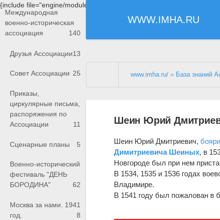
{include file="engine/modules/saperu/head.php"}
Международная
WWW.IMHA.RU
военно-историческая
ассоциация
140
Друзья Ассоциации
13
Совет Ассоциации
25
www.imha.ru/
»
База знаний А
Приказы,
циркулярные письма,
распоряжения по
Шеин Юрий Дмитриев
Ассоциации
11
Шеин Юрий Дмитриевич,
бояр
Сценарные планы
5
Димитриевича Шеиных
, в 1
Новгороде был при нем приста
Военно-исторический
В 1534, 1535 и 1536 годах воев
фестиваль "ДЕНЬ
Владимире.
БОРОДИНА"
62
В 1541 году был пожалован в б
Москва за нами. 1941
год.
8