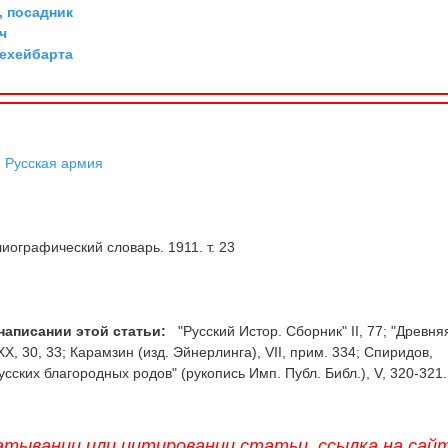
 посадник
ч
Дехейбарта
,
Русская армия
иографический словарь. 1911. т. 23
написании этой статьи:
"Русский Истор. Сборник" II, 77; "Древня
XX, 30, 33; Карамзин (изд. Эйнерлинга), VII, прим. 334; Спиридов,
сских благородных родов" (рукопись Имп. Публ. Библ.), V, 320-321.
атывании или цитировании статьи, ссылка на сай