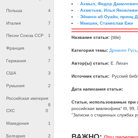
-
Ахмыл, Федор Данилович,
-
Ахметьев, Илья Яковлеви
Польша
4
-
Эйнион аб Оуайн, принц 
-
Мнишек, Станислав Ежи
Италия
7
Песни Союза ССР
1
Название статьи:
{title}
Франция
9
Категория темы:
Древняя Русь
Германия
7
Автор(ы) статьи:
Е. Лихач
США
3
Источник статьи:
Русский библ
Румыния
2
Дата написания статьи:
Российская империя
Статьи, использованные при 
8
российская вивлиофика" III, 99, 
СХС
0
"Записки о старинных службах ру
Македония
1
ВАЖНО:
Болгария
2
При перепеч