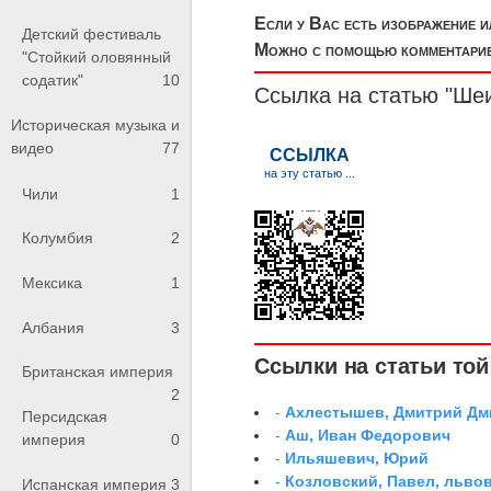
Если у Вас есть изображение 
Детский фестиваль
Можно с помощью комментариев
"Стойкий оловянный
содатик"
10
Ссылка на статью "Ш
Историческая музыка и
видео
77
Чили
1
Колумбия
2
Мексика
1
Албания
3
Ссылки на статьи той 
Британская империя
2
-
Ахлестышев, Дмитрий Дми
Персидская
-
Аш, Иван Федорович
империя
0
-
Ильяшевич, Юрий
-
Козловский, Павел, льво
Испанская империя
3