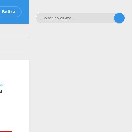
Войти
на
м