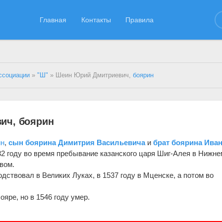
Главная
Контакты
Правила
ссоциации
»
"Ш"
» Шеин Юрий Дмитриевич,
боярин
ич, боярин
ин
,
сын боярина Димитрия Васильевича
и
брат боярина Ива
532 году во время пребывание казанского царя Шиг-Алея в Нижне
вом.
одствовал в Великих Луках, в 1537 году в Мценске, а потом во
ояре, но в 1546 году умер.