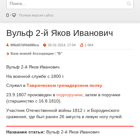
Полная версия сайта
Вульф 2-й Яков Иванович
996d67df0d686ca
26-01-2014, 17:54
1 064
База знаний Ассоциации
/
"В"
Вульф 2-й Яков Иванович.
На военной службе с 1800 г.
Служил в
Таврическом гренадерском полку
.
23.9.1807 произведен в
подпоручики
, затем в поручики
(старшинство с 16.8.1810).
Участник Отечественной войны 1812 г. и Бородинского
сражения, где был ранен 26 августа в левую ногу пулей.
Название статьи:
Вульф 2-й Яков Иванович