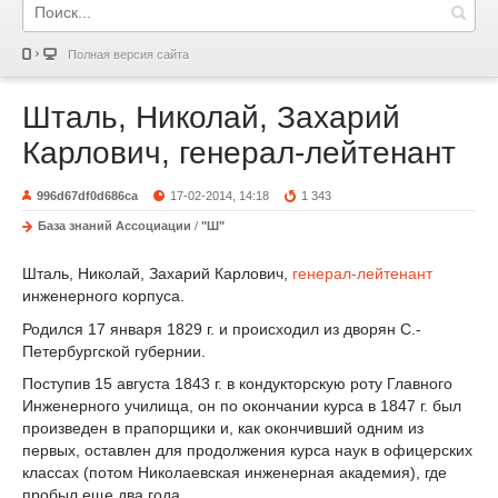
Полная версия сайта
Шталь, Николай, Захарий
Карлович, генерал-лейтенант
996d67df0d686ca
17-02-2014, 14:18
1 343
База знаний Ассоциации
/
"Ш"
Шталь, Николай, Захарий Карлович,
генерал-лейтенант
инженерного корпуса.
Родился 17 января 1829 г. и происходил из дворян С.-
Петербургской губернии.
Поступив 15 августа 1843 г. в кондукторскую роту Главного
Инженерного училища, он по окончании курса в 1847 г. был
произведен в прапорщики и, как окончивший одним из
первых, оставлен для продолжения курса наук в офицерских
классах (потом Николаевская инженерная академия), где
пробыл еще два года.