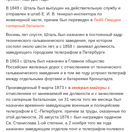
В 1849 г. Шталь был выпущен на действительную службу и
отправлен в штаб Е. И. В. генерал-инспектора по
инженерной части, причем был переведен в
Лейб-Гвардии
саперный батальон
.
Восемь лет спустя, Шталь был назначен в постоянный кадр
технического гальванического заведения, при котором
состоял около шести лет, а с 1858 г. занимал должность
заведующего городским телеграфом в Петербурге.
В 1863 г. Шталь был назначен в Главное общество
Российских железных дорог с отчислением от технического
гальванического заведения и в том же году устроил телеграф
между отдельными фортами и батареями Кронштадта.
Произведенный 9 марта 1873 г. в
генерал-майоры
с
отчислением от занимаемой им должности и с зачислением
по саперным батальонам, он 31 числа того же месяца был
назначен временно-заведующим военным и полицейским
телеграфом в С.-Петербурге, причем за труды, оказанные по
этой должности, 26 августа 1876 г. был награжден орденом
Св. Станислава 1-ой степени, а 2 ноября того же года
назначен заведующим отделом почт и телеграфов полевого