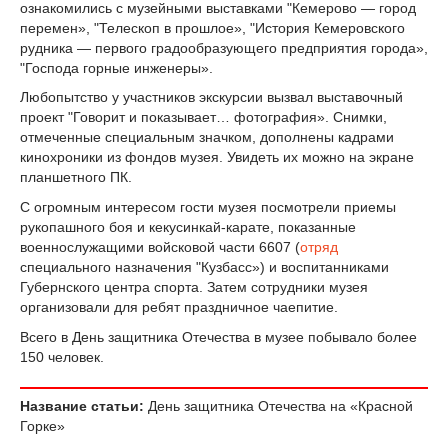
ознакомились с музейными выставками "Кемерово — город
перемен», "Телескоп в прошлое», "История Кемеровского
рудника — первого градообразующего предприятия города»,
"Господа горные инженеры».
Любопытство у участников экскурсии вызвал выставочный
проект "Говорит и показывает… фотография». Снимки,
отмеченные специальным значком, дополнены кадрами
кинохроники из фондов музея. Увидеть их можно на экране
планшетного ПК.
С огромным интересом гости музея посмотрели приемы
рукопашного боя и кекусинкай-карате, показанные
военнослужащими войсковой части 6607 (
отряд
специального назначения "Кузбасс») и воспитанниками
Губернского центра спорта. Затем сотрудники музея
организовали для ребят праздничное чаепитие.
Всего в День защитника Отечества в музее побывало более
150 человек.
Название статьи:
День защитника Отечества на «Красной
Горке»