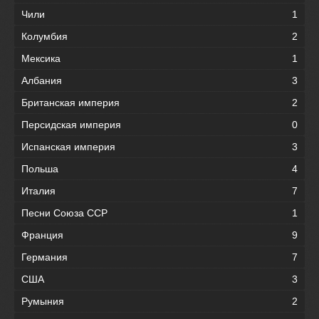
Чили
1
Колумбия
2
Мексика
1
Албания
3
Британская империя
2
Персидская империя
0
Испанская империя
3
Польша
4
Италия
7
Песни Союза ССР
1
Франция
9
Германия
7
США
3
Румыния
2