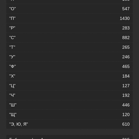
"О"
547
"П"
1430
"Р"
283
"С"
882
"Т"
265
"У"
246
"Ф"
465
"Х"
184
"Ц"
127
"Ч"
192
"Ш"
446
"Щ"
120
"Э, Ю, Я"
610