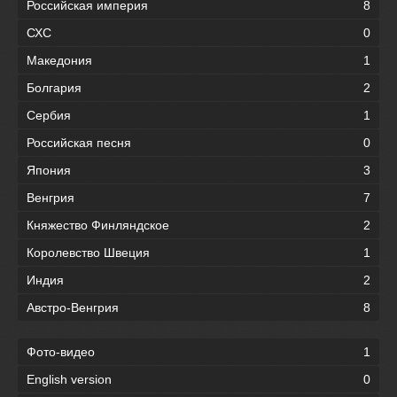
Российская империя
8
СХС
0
Македония
1
Болгария
2
Сербия
1
Российская песня
0
Япония
3
Венгрия
7
Княжество Финляндское
2
Королевство Швеция
1
Индия
2
Австро-Венгрия
8
Фото-видео
1
English version
0