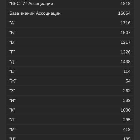
"ВЕСТИ" Ассоциации
1919
База знаний Ассоциации
15654
"А"
1716
"Б"
1507
"В"
1217
"Г"
1226
"Д"
1438
"Е"
114
"Ж"
54
"З"
262
"И"
389
"К"
1030
"Л"
295
"М"
419
"Н"
185