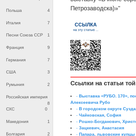
Петрозаводска)»"
Польша
4
Италия
7
Песни Союза ССР
1
Франция
9
Германия
7
США
3
Ссылки на статьи той 
Румыния
2
-
Выставка «РУБО. 170», п
Российская империя
Алексеевича Рубо
8
-
В городском округе Сузд
СХС
0
-
Чайковская, София
-
Рошко-Богданович, Хрис
Македония
1
-
Зацкевич, Анастасия
Болгария
2
-
Папара, львовские купцы