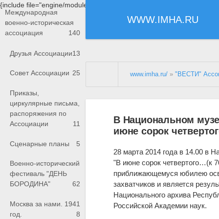
{include file="engine/modules/saperu/head.php"}
Международная
WWW.IMHA.RU
военно-историческая
ассоциация
140
Друзья Ассоциации
13
Совет Ассоциации
25
www.imha.ru/
»
"ВЕСТИ" Ассо
Приказы,
циркулярные письма,
распоряжения по
В Национальном музе
Ассоциации
11
июне сорок четверто
Сценарные планы
5
28 марта 2014 года в 14.00 в
"В июне сорок четвертого…(к 
Военно-исторический
приближающемуся юбилею осво
фестиваль "ДЕНЬ
захватчиков и является резул
БОРОДИНА"
62
Национального архива Республ
Москва за нами. 1941
Российской Академии наук.
год.
8