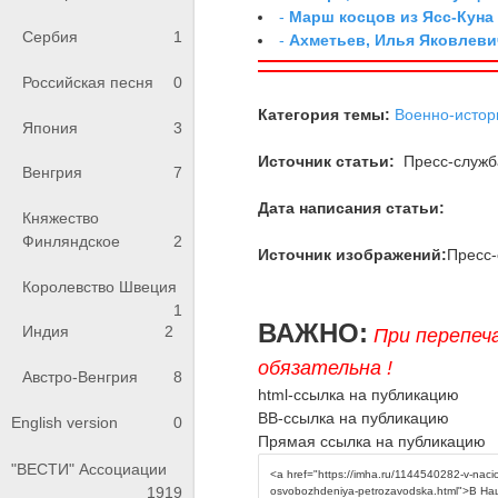
-
Марш косцов из Ясс-Куна
Сербия
1
-
Ахметьев, Илья Яковлеви
Российская песня
0
Категория темы:
Военно-истор
Япония
3
Источник статьи:
Пресс-служб
Венгрия
7
Дата написания статьи:
Княжество
Финляндское
2
Источник изображений:
Пресс-
Королевство Швеция
1
ВАЖНО:
Индия
2
При перепеч
обязательна !
Австро-Венгрия
8
html-ссылка на публикацию
BB-ссылка на публикацию
English version
0
Прямая ссылка на публикацию
"ВЕСТИ" Ассоциации
1919