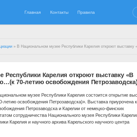
Главная
Контакты
Правила
циации
» В Национальном музее Республики Карелия откроют выставку «В июне сорок четвертого…(к 70-летию освобождения
е Республики Карелия откроют выставку «В
го…(к 70-летию освобождения Петрозаводска
 Национальном музее Республики Карелия состоится открытие вы
70-летию освобождения Петрозаводска)». Выставка приурочена 
бождения Петрозаводска и Карелии от немецко-финских
ьтатом сотрудничества Национального музея Республики Карели
ики Карелия и научного архива Карельского научного центра