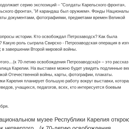
одолжает серию экспозиций – "Солдаты Карельского фронта»,
льского фронта», "И карандаш был оружием». Фонды Националь
гаты документами, фотографиями, предметами времен Великой
вопросы истории. Кто освобождал Петрозаводск? Как была
 Какую роль сыграла Свирско - Петрозаводская операция в изг
, в завершении Второй мировой войны.
ртого…(к 70-летию освобождения Петрозаводска)» – это рассказ
олица Карелии. На выставке можно будет увидеть подлинные ве
кой Отечественной войны, карты, фотографии, плакаты.
и Карелия планирует большую работу вокруг выставки, котора
ведов, учащихся, педагогов, всех, кто интересуется боевым
ября.
Национальном музее Республики Карелия откро
ок четвертого…(к 70-летию освобождения