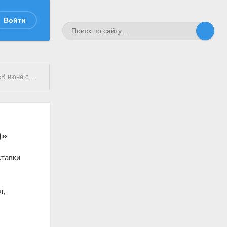
Войти
 Петрозаводска)»
)»
ставки
к
я,