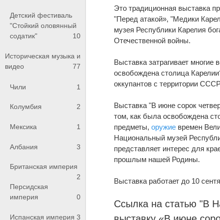
Это традиционная выставка пр
Детский фестиваль
"Перед атакой», "Медики Каре
"Стойкий оловянный
музея Республики Карелия бо
содатик"
10
Отечественной войны.
Историческая музыка и
Выставка затрагивает многие 
видео
77
освобождена столица Карелии?
оккупантов с территории СССР
Чили
1
Выставка "В июне сорок четве
Колумбия
2
том, как была освобождена ст
предметы,
оружие
времен Вели
Мексика
1
Национальный музей Республик
Албания
3
представляет интерес для крае
прошлым нашей Родины.
Британская империя
2
Выставка работает до 10 сент
Персидская
империя
0
Ссылка на статью "В 
Испанская империя
3
выставку «В июне сор