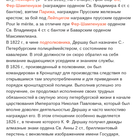
Фер-Шампенуазе
(награжден орденом Св. Владимира 4 ст. с
бантом), взятии
Парижа
, награжден Прусским железным
крестом; за бой под
Лейпцигом
награжден прусским орденом
Pour le mérite, а за отличие при
Фер-Шампенуазе
орденом
Св. Владимира 4 ст. с бантом и Баварским орденом
Максимилиана.
В 1822 г., в чине
подполковника
, Дершау был назначен С.-
Петербургским полицеймейстером, с состоянием по
кавалерии. В этой должности он скоро обратил на себя
внимание выдающимся усердием и знанием службы.
В 1826 г., произведенный в полковники, он был
командирован в Кронштадт для производства следствия по
открывшимся там злоупотреблениям и для приведения в
порядок кронштадтской полиции. Выполнив успешно это
поручение, он продолжал исполнение своих трудных
обязанностей в смутную эпоху петербургской жизни в начале
царствования Императора Николая Павловича, который был
вполне доволен деятельностью Дершау и часто милостиво
награждал его. В этом отношении особенно выделяется
1826 г., в течение которого К. Ф. Дершау получил дважды
алмазные знаки ордена Св. Анны 2 ст., бриллиантовый
перстень с вензелевым изображением имени Государя,