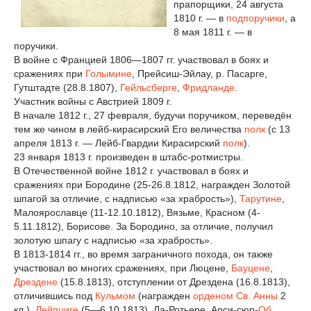
прапорщики, 24 августа
1810 г. — в
подпоручики
, а
8 мая 1811 г. — в
поручики.
В войне с Францией 1806—1807 гг. участвовал в боях и
сражениях при
Голымине
, Прейсиш-Эйлау, р. Пасарге,
Гутштадте (28.8.1807),
Гейльсберге
,
Фридланде
.
Участник войны с Австрией 1809 г.
В начале 1812 г., 27 февраля, будучи поручиком, переведён
тем же чином в лейб-кирасирский Его величества
полк
(с 13
апреля 1813 г. — Лейб-Гвардии Кирасирский
полк
).
23 января 1813 г. произведен в штабс-ротмистры.
В Отечественной войне 1812 г. участвовал в боях и
сражениях при Бородине (25-26.8.1812, награжден Золотой
шпагой за отличие, с надписью «за храбрость»),
Тарутине
,
Малоярославце (11-12.10.1812), Вязьме, Красном (4-
5.11.1812), Борисове. За Бородино, за отличие, получил
золотую шпагу с надписью «за храбрость».
В 1813-1814 гг., во время заграничного похода, он также
участвовал во многих сражениях, при Люцене,
Бауцене
,
Дрездене
(15.8.1813), отступлении от Дрездена (16.8.1813),
отличившись под
Кульмом
(награжден
орденом Св. Анны
2
кл.),
Лейпциге
(5—6.10.1813), Ла-Ротьере, Арси-сюр-
Об
,