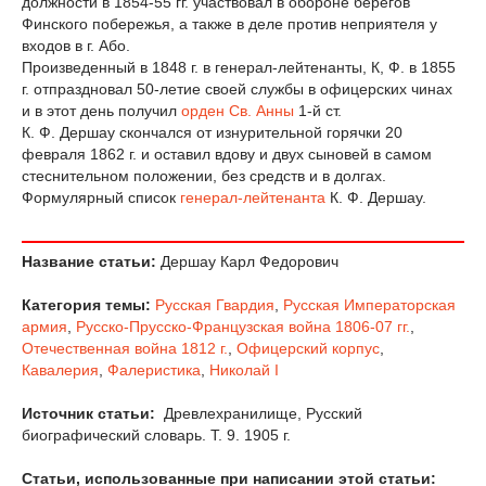
должности в 1854-55 гг. участвовал в обороне берегов
Финского побережья, а также в деле против неприятеля у
входов в г. Або.
Произведенный в 1848 г. в генерал-лейтенанты, К, Ф. в 1855
г. отпраздновал 50-летие своей службы в офицерских чинах
и в этот день получил
орден Св. Анны
1-й ст.
К. Ф. Дершау скончался от изнурительной горячки 20
февраля 1862 г. и оставил вдову и двух сыновей в самом
стеснительном положении, без средств и в долгах.
Формулярный список
генерал-лейтенанта
К. Ф. Дершау.
Название статьи:
Дершау Карл Федорович
Категория темы:
Русская Гвардия
,
Русская Императорская
армия
,
Русско-Прусско-Французская война 1806-07 гг.
,
Отечественная война 1812 г.
,
Офицерский корпус
,
Кавалерия
,
Фалеристика
,
Николай I
Источник статьи:
Древлехранилище, Русский
биографический словарь. Т. 9. 1905 г.
Статьи, использованные при написании этой статьи: