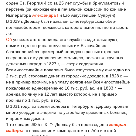
орден Св. Георгия 4 ст. за 25 лет службы и бриллиантовый
перстень (за нахождение в печальной комиссии по кончине
Императора
Александра I
и Его Августейшей Супруги).
В 1829 г. Дершау был назначен с.-петербургским обер-
полицмейстером, должность которого исполнял почти шесть
лет.
Об
успехах этого периода его службы свидетельствуют,
помимо целого ряда полученных им Высочайших
благоволений за примерный порядок в разных отраслях
вверенного ему управления столицею, несколько крупных
денежных наград: в 1827 г, — сверх содержания
Всемилостивейше повелено было отпускать ему ежегодно по
2 тыс. руб. столовых денег из городских доходов, в 1828 г. —
не в пример прочим, на уплату долгов ему Всемилостивейше
пожаловано единовременно 10 тыс. руб. ас. и в 1833 г. —
аренда по чину на 12 лет, вместо которой, не в пример
прочим по 1 тыс. руб. в год.
В 1831 году, во время холеры в Петербурге, Дершау проявил
много усердия и энергии по устройству временных больниц
и приемных домов.
1-го января J835 г. К. Ф. Дершау был произведен в
генерал-
майоры
, с назначением комендантом в г. Або и в этой