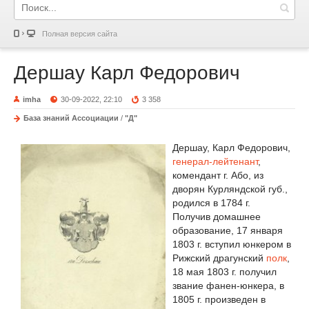
Полная версия сайта
Дершау Карл Федорович
imha
30-09-2022, 22:10
3 358
База знаний Ассоциации
/
"Д"
Дершау, Карл Федорович,
генерал-лейтенант
,
комендант г. Або, из
дворян Курляндской губ.,
родился в 1784 г.
Получив домашнее
образование, 17 января
1803 г. вступил юнкером в
Рижский драгунский
полк
,
18 мая 1803 г. получил
звание фанен-юнкера, в
1805 г. произведен в