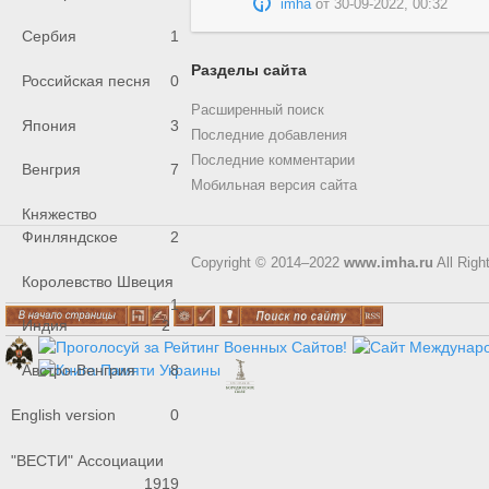
imha
от
30-09-2022, 00:32
Сербия
1
Разделы сайта
Российская песня
0
Расширенный поиск
Япония
3
Последние добавления
Последние комментарии
Венгрия
7
Мобильная версия сайта
Княжество
Финляндское
2
Copyright © 2014–2022
www.imha.ru
All Righ
Королевство Швеция
1
Индия
2
Австро-Венгрия
8
English version
0
"ВЕСТИ" Ассоциации
1919