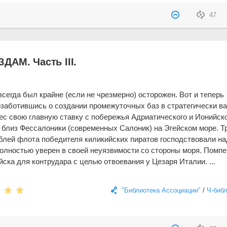
47
ДАМ. Часть III.
сегда был крайне (если не чрезмерно) осторожен. Вот и теперь
озаботившись о создании промежуточных баз в стратегически в
нес свою главную ставку с побережья Адриатического и Ионийск
 близ Фессалоники (современных Салоник) на Эгейском море. Т
аблей флота победителя киликийских пиратов господствовали на
полностью уверен в своей неуязвимости со стороны моря. Помпе
йска для контрудара с целью отвоевания у Цезаря Италии. ...
"Библиотека Ассоциации"
/
Ч-биб