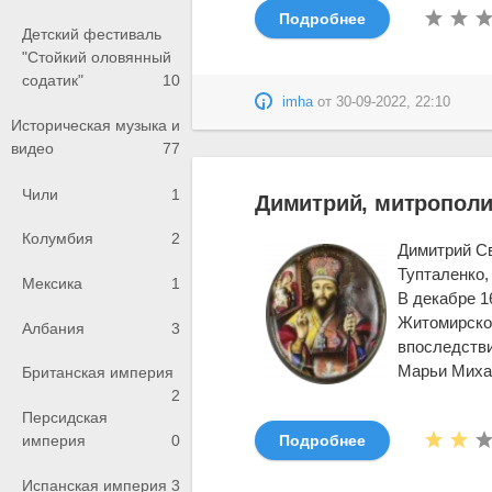
Подробнее
Детский фестиваль
"Стойкий оловянный
содатик"
10
imha
от
30-09-2022, 22:10
Историческая музыка и
видео
77
Чили
1
Димитрий, митрополи
Колумбия
2
Димитрий Св
Тупталенко,
Мексика
1
В декабре 1
Житомирском
Албания
3
впоследстви
Марьи Михай
Британская империя
2
Персидская
империя
0
Подробнее
Испанская империя
3