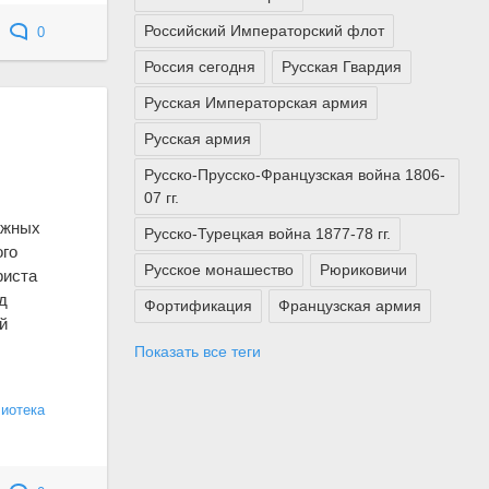
Российский Императорский флот
0
Россия сегодня
Русская Гвардия
Русская Императорская армия
Русская армия
Русско-Прусско-Французская война 1806-
07 гг.
ажных
Русско-Турецкая война 1877-78 гг.
ого
Русское монашество
Рюриковичи
риста
д
Фортификация
Французская армия
й
Показать все теги
лиотека