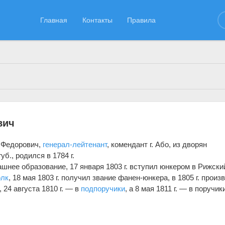
Главная
Контакты
Правила
30.09.2022
вич
 Федорович,
генерал-лейтенант
, комендант г. Або, из дворян
уб., родился в 1784 г.
шнее образование, 17 января 1803 г. вступил юнкером в Рижски
олк
, 18 мая 1803 г. получил звание фанен-юнкера, в 1805 г. произ
 24 августа 1810 г. — в
подпоручики
, а 8 мая 1811 г. — в поручики