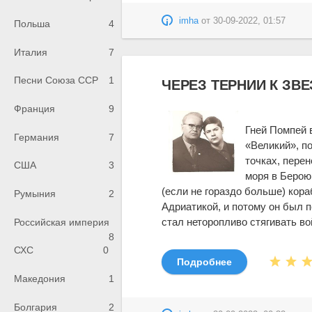
imha
от
30-09-2022, 01:57
Польша
4
Италия
7
Песни Союза ССР
1
ЧЕРЕЗ ТЕРНИИ К ЗВЕЗ
Франция
9
Гней Помпей в
Германия
7
«Великий», п
точках, пере
США
3
моря в Берою
(если не гораздо больше) кор
Румыния
2
Адриатикой, и потому он был 
стал неторопливо стягивать во
Российская империя
8
СХС
0
Подробнее
Македония
1
Болгария
2