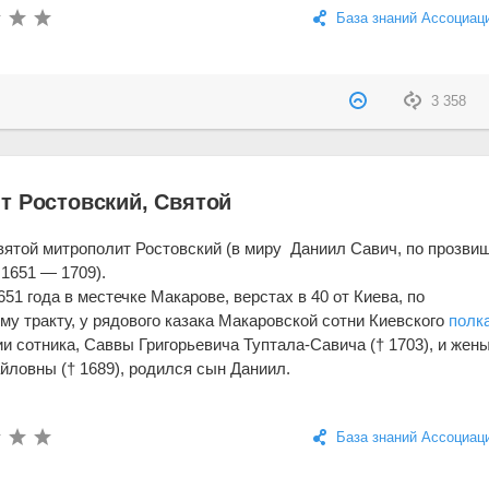
База знаний Ассоциац
3 358
т Ростовский, Святой
ятой митрополит Ростовский (в миру Даниил Савич, по прозви
 1651 — 1709).
651 года в местечке Макарове, верстах в 40 от Киева, по
у тракту, у рядового казака Макаровской сотни Киевского
полк
и сотника, Саввы Григорьевича Туптала-Савича († 1703), и жены
ловны († 1689), родился сын Даниил.
База знаний Ассоциац