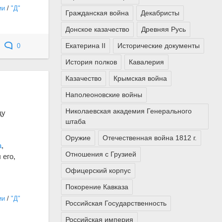
ии
/
"Д"
Гражданская война
Декабристы
Донское казачество
Древняя Русь
Екатерина II
Исторические документы
0
История полков
Кавалерия
Казачество
Крымская война
Наполеоновские войны
Николаевская академия Генерального
щу
штаба
Оружие
Отечественная война 1812 г.
а
,
Отношения с Грузией
 его,
Офицерский корпус
Покорение Кавказа
ии
/
"Д"
Российская Государственность
Российская империя