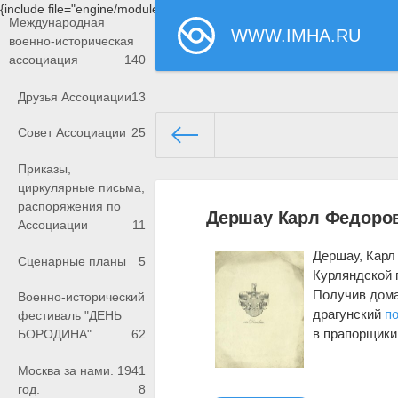
{include file="engine/modules/saperu/head.php"}
Международная
WWW.IMHA.RU
военно-историческая
ассоциация
140
Друзья Ассоциации
13
Совет Ассоциации
25
Приказы,
www.imha.ru/
» Материалы за 
циркулярные письма,
распоряжения по
Дершау Карл Федоро
Ассоциации
11
Дершау, Карл
Сценарные планы
5
Курляндской г
Получив дома
Военно-исторический
драгунский
п
фестиваль "ДЕНЬ
в прапорщики,
БОРОДИНА"
62
Москва за нами. 1941
год.
8