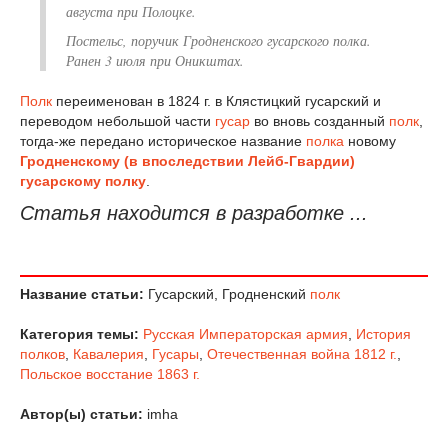
августа при Полоцке.
Постельс, поручик Гродненского гусарского полка.
Ранен 3 июля при Оникштах.
Полк
переименован в 1824 г. в Клястицкий гусарский и
переводом небольшой части
гусар
во вновь созданный
полк
,
тогда-же передано историческое название
полка
новому
Гродненскому (в впоследствии Лейб-Гвардии)
гусарскому полку
.
Статья находится в разработке ...
Название статьи:
Гусарский, Гродненский
полк
Категория темы:
Русская Императорская армия
,
История
полков
,
Кавалерия
,
Гусары
,
Отечественная война 1812 г.
,
Польское восстание 1863 г.
Автор(ы) статьи:
imha