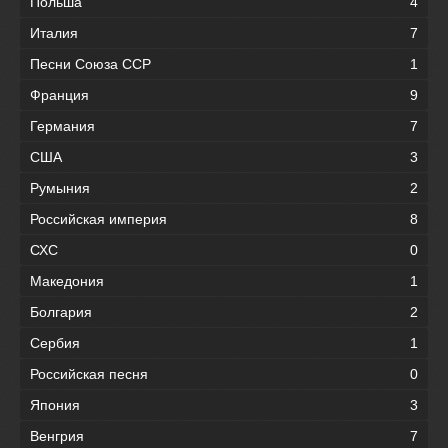
Польша
4
Италия
7
Песни Союза ССР
1
Франция
9
Германия
7
США
3
Румыния
2
Российская империя
8
СХС
0
Македония
1
Болгария
2
Сербия
1
Российская песня
0
Япония
3
Венгрия
7