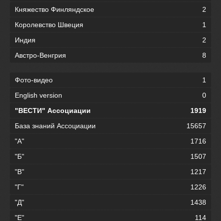
Княжество Финляндское
2
Королевство Швеция
1
Индия
2
Австро-Венгрия
8
Фото-видео
1
English version
0
"ВЕСТИ" Ассоциации
1919
База знаний Ассоциации
15657
"А"
1716
"Б"
1507
"В"
1217
"Г"
1226
"Д"
1438
"Е"
114