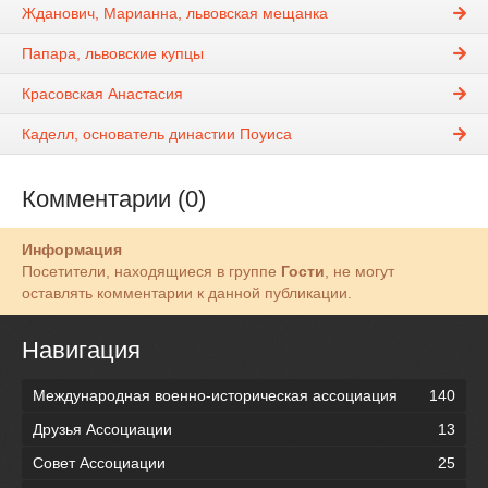
Жданович, Марианна, львовская мещанка
Папара, львовские купцы
Красовская Анастасия
Каделл, основатель династии Поуиса
Комментарии (0)
Информация
Посетители, находящиеся в группе
Гости
, не могут
оставлять комментарии к данной публикации.
Навигация
Международная военно-историческая ассоциация
140
Друзья Ассоциации
13
Совет Ассоциации
25