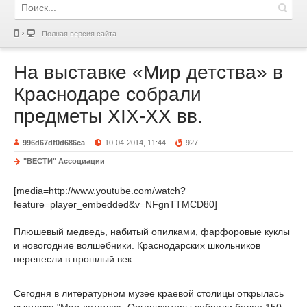
Полная версия сайта
На выставке «Мир детства» в
Краснодаре собрали
предметы XIX-XX вв.
996d67df0d686ca
10-04-2014, 11:44
927
"ВЕСТИ" Ассоциации
[media=http://www.youtube.com/watch?
feature=player_embedded&v=NFgnTTMCD80]
Плюшевый медведь, набитый опилками, фарфоровые куклы
и новогодние волшебники. Краснодарских школьников
перенесли в прошлый век.
Сегодня в литературном музее краевой столицы открылась
выставка "Мир детства». Организаторы собрали более 150