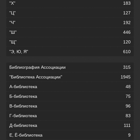
"Х"
183
"Ц"
127
"Ч"
192
"Ш"
446
"Щ"
120
"Э, Ю, Я"
610
Библиография Ассоциации
315
"Библиотека Ассоциации"
1945
А-библиотека
48
Б-библиотека
75
В-библиотека
96
Г-библиотека
83
Д-библиотека
111
Е, Ё-библиотека
9