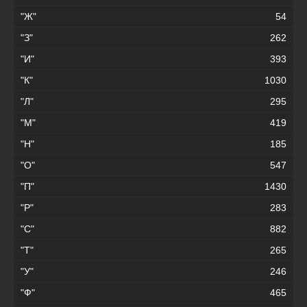
"Ж"
54
"З"
262
"И"
393
"К"
1030
"Л"
295
"М"
419
"Н"
185
"О"
547
"П"
1430
"Р"
283
"С"
882
"Т"
265
"У"
246
"Ф"
465