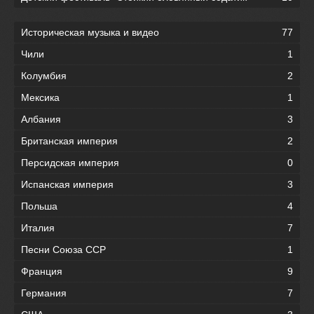
Историческая музыка и видео
77
Чили
1
Колумбия
2
Мексика
1
Албания
3
Британская империя
2
Персидская империя
0
Испанская империя
3
Польша
4
Италия
7
Песни Союза ССР
1
Франция
9
Германия
7