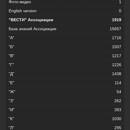
Фото-видео
1
English version
0
"ВЕСТИ" Ассоциации
1919
База знаний Ассоциации
15657
"А"
1716
"Б"
1507
"В"
1217
"Г"
1226
"Д"
1438
"Е"
114
"Ж"
54
"З"
262
"И"
393
"К"
1030
"Л"
295