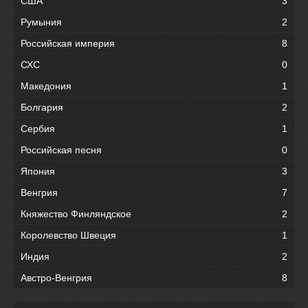
США
3
Румыния
2
Российская империя
8
СХС
0
Македония
1
Болгария
2
Сербия
1
Российская песня
0
Япония
3
Венгрия
7
Княжество Финляндское
2
Королевство Швеция
1
Индия
2
Австро-Венгрия
8