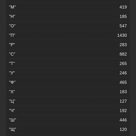
"М"
419
"Н"
185
"О"
547
"П"
1430
"Р"
283
"С"
882
"Т"
265
"У"
246
"Ф"
465
"Х"
183
"Ц"
127
"Ч"
192
"Ш"
446
"Щ"
120