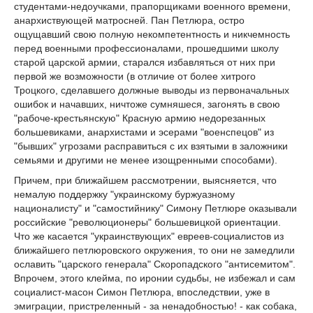
студентами-недоучками, прапорщиками военного времени,
анархиствующей матросней. Пан Петлюра, остро
ощущавший свою полную некомпетентность и никчемность
перед военными профессионалами, прошедшими школу
старой царской армии, старался избавляться от них при
первой же возможности (в отличие от более хитрого
Троцкого, сделавшего должные выводы из первоначальных
ошибок и начавших, ничтоже сумняшеся, загонять в свою
"рабоче-крестьянскую" Красную армию недорезанных
большевиками, анархистами и эсерами "военспецов" из
"бывших" угрозами расправиться с их взятыми в заложники
семьями и другими не менее изощренными способами).
Причем, при ближайшем рассмотрении, выясняется, что
немалую поддержку "украинскому буржуазному
националисту" и "самостийнику" Симону Петлюре оказывали
российские "революционеры" большевицкой ориентации.
Что же касается "украинствующих" евреев-социалистов из
ближайшего петлюровского окружения, то они не замедлили
ославить "царского генерала" Скоропадского "антисемитом".
Впрочем, этого клейма, по иронии судьбы, не избежал и сам
социалист-масон Симон Петлюра, впоследствии, уже в
эмиграции, пристреленный - за ненадобностью! - как собака,