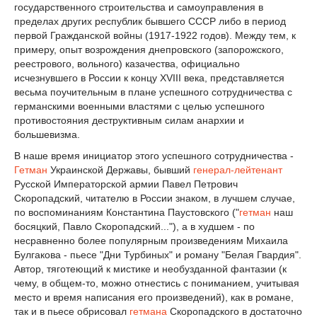
государственного строительства и самоуправления в
пределах других республик бывшего СССР либо в период
первой Гражданской войны (1917-1922 годов). Между тем, к
примеру, опыт возрождения днепровского (запорожского,
реестрового, вольного) казачества, официально
исчезнувшего в России к концу XVIII века, представляется
весьма поучительным в плане успешного сотрудничества с
германскими военными властями с целью успешного
противостояния деструктивным силам анархии и
большевизма.
В наше время инициатор этого успешного сотрудничества -
Гетман
Украинской Державы, бывший
генерал-лейтенант
Русской Императорской армии Павел Петрович
Скоропадский, читателю в России знаком, в лучшем случае,
по воспоминаниям Константина Паустовского ("
гетман
наш
босяцкий, Павло Скоропадский..."), а в худшем - по
несравненно более популярным произведениям Михаила
Булгакова - пьесе "Дни Турбиных" и роману "Белая Гвардия".
Автор, тяготеющий к мистике и необузданной фантазии (к
чему, в общем-то, можно отнестись с пониманием, учитывая
место и время написания его произведений), как в романе,
так и в пьесе обрисовал
гетмана
Скоропадского в достаточно