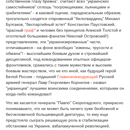
собственном глазу бревна", считают всех "украинских
самостийников" сплошь "погромщиками, пьяницами и
грабителями" - в каковой оценке, парадоксальным образом,
трогательно сходятся откровенный "белогвардеец" Михаил
Булгаков, "беспартийный эстет" Константин Паустовский,
"красный
граф
" и человек без принципов Алексей Толстой и
оголтелый большевик-фанатик Николай Островский!)
представлениям, эти "украинизированные" части,
отличавшиеся - на фоне всеобщих "измены, трусости и
обмана"! - высочайшим боевым духом и строжайшей
дисциплиной, под командованием опытных офицеров-
фронтовиков, сражались с таким мужеством и высоким
боевым мастерством, что не кто иной, как будущий герой
Белой России - тогдашний
Главнокомандующий
Русской
армией генерал Лавр Георгиевич Корнилов - назвал
"украинцев" лучшими воинскими соединениями, которыми он
когда-либо командовал!
Что же касается генерала "Павло" Скоропадского, прекрасно
понимавшего, что не может быть ничего хуже безбожной и
бесчеловечной большевицкой диктатуры, то ему еще
предстояло сыграть решающую роль в стабилизации
обстановки на Украине, взбаламученной революцией,