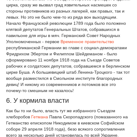
цирка, сразу же вызвал град язвительных насмешек со
стороны противников из разных лагерей, как правых, так и
левых. Но это не было чем-то из ряда вон выходящим.
Начало Французской революции 1789 года было положено
клятвой депутатов Генеральных Штатов, собравшихся в
павильоне для игры в мяч. Германский Совет Народных
Уполномоченных - первое
Временное правительство
республиканской Германии во главе с социал-демократами
Фридрихом Эбертом и Филиппом Шейдеманом - было
сформировано 11 ноября 1918 года на Съезде Советов
рабочих и солдатских депутатов, собравшемся в берлинском
цирке Буша. А большевицкий штаб Ленина-Троцкого - так тот
вообще разместился в Смольном институте благородных
девиц! И никому из современников и потомков все это
почему-то смешным не казалось!
6. У кормила власти
Как бы то ни было, власть тут же избранного Съездом
хлеборобов
Гетмана
Павла Скоропадского (помазанного на
Гетманство епископом Никодимом в киевском Софийском
соборе 29 апреля 1918 года), безо всякого сопротивления
всего за несколько дней установилась по всей Украине.