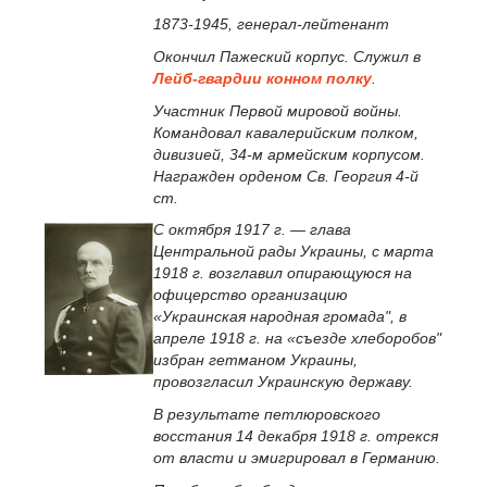
1873-1945, генерал-лейтенант
Окончил Пажеский корпус. Служил в
Лейб-гвардии конном полку
.
Участник Первой мировой войны.
Командовал кавалерийским полком,
дивизией, 34-м армейским корпусом.
Награжден орденом Св. Георгия 4-й
ст.
С октября 1917 г. — глава
Центральной рады Украины, с марта
1918 г. возглавил опирающуюся на
офицерство организацию
«Украинская народная громада", в
апреле 1918 г. на «съезде хлеборобов"
избран гетманом Украины,
провозгласил Украинскую державу.
В результате петлюровского
восстания 14 декабря 1918 г. отрекся
от власти и эмигрировал в Германию.