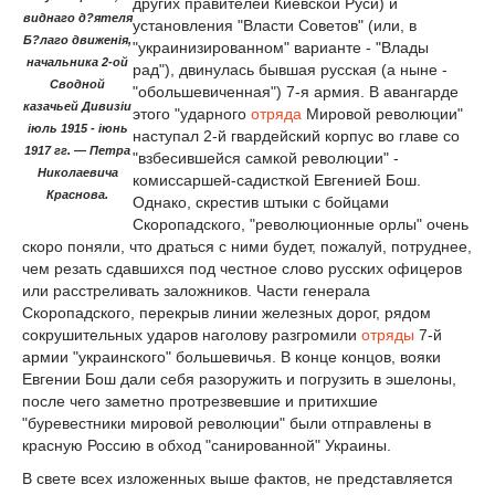
других правителей Киевской Руси) и
виднаго д?ятеля
установления "Власти Советов" (или, в
Б?лаго движенія,
"украинизированном" варианте - "Влады
начальника 2-ой
рад"), двинулась бывшая русская (а ныне -
Сводной
"обольшевиченная") 7-я армия. В авангарде
казачьей Дивизіи
этого "ударного
отряда
Мировой революции"
іюль 1915 - іюнь
наступал 2-й гвардейский корпус во главе со
1917 гг. — Петра
"взбесившейся самкой революции" -
Николаевича
комиссаршей-садисткой Евгенией Бош.
Краснова.
Однако, скрестив штыки с бойцами
Скоропадского, "революционные орлы" очень
скоро поняли, что драться с ними будет, пожалуй, потруднее,
чем резать сдавшихся под честное слово русских офицеров
или расстреливать заложников. Части генерала
Скоропадского, перекрыв линии железных дорог, рядом
сокрушительных ударов наголову разгромили
отряды
7-й
армии "украинского" большевичья. В конце концов, вояки
Евгении Бош дали себя разоружить и погрузить в эшелоны,
после чего заметно протрезвевшие и притихшие
"буревестники мировой революции" были отправлены в
красную Россию в обход "санированной" Украины.
В свете всех изложенных выше фактов, не представляется