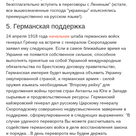
безотлагательно вступить в переговоры с Лениным" (кстати,
все вышеозначенные господа "украинцы" изъяснялись
преимущественно на русском языке!).
5. Германская поддержка
24 апреля 1918 года
начальник
штаба германских войск
генерал Грёнер на встрече с генералом Скоропадским
заявил ему следующее. Если в самое ближайшее время на
Украине не появится собственное сильное, способное
выполнять принятые на собой Украиной международные
обязательства по Брестскому договору правительство,
Германская империя будет вынуждена объявить Украину
оккупированной страной, а германская армия - силой
оружия изымать необходимые "Второму рейху" для
продолжения войны против стран Антанты на Юге и Западе
сырьевые и продовольственные ресурсы. Германский
кайзеровский генерал дал русскому Царскому генералу
Скоропадскому совершенно недвусмысленное заверение в
поддержке, сформулированное в следующих выражениях: "В
случае удачного переворота Вы можете рассчитывать на
содействие германских войск в деле восстановления закона
и порядка…В день переворота мы будем держать