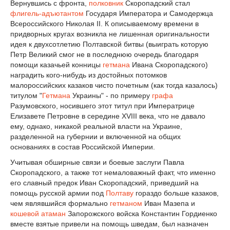
Вернувшись с фронта,
полковник
Скоропадский стал
флигель-адъютантом
Государя Императора и Самодержца
Всероссийского Николая II. К описываемому времени в
придворных кругах возникла не лишенная оригинальности
идея к двухсотлетию Полтавской битвы (выиграть которую
Петр Великий смог не в последнюю очередь благодаря
помощи казачьей конницы
гетмана
Ивана Скоропадского)
наградить кого-нибудь из достойных потомков
малороссийских казаков чисто почетным (как тогда казалось)
титулом "
Гетмана
Украины" - по примеру
графа
Разумовского, носившего этот титул при Императрице
Елизавете Петровне в середине XVIII века, что не давало
ему, однако, никакой реальной власти на Украине,
разделенной на губернии и включенной на общих
основаниях в состав Российской Империи.
Учитывая обширные связи и боевые заслуги Павла
Скоропадского, а также тот немаловажный факт, что именно
его славный предок Иван Скоропадский, приведший на
помощь русской армии под
Полтаву
гораздо больше казаков,
чем являвшийся формально
гетманом
Иван Мазепа и
кошевой атаман
Запорожского войска Константин Гордиенко
вместе взятые привели на помощь шведам, был назначен