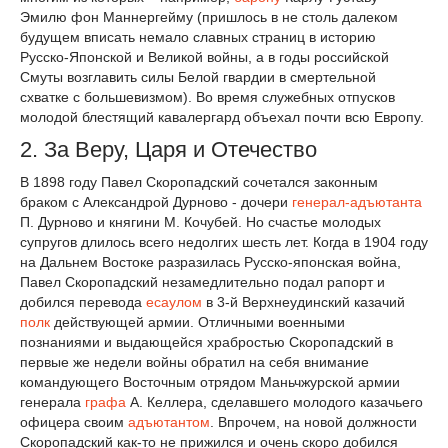
Эмилю фон Маннергейму (пришлось в не столь далеком
будущем вписать немало славных страниц в историю
Русско-Японской и Великой войны, а в годы российской
Смуты возглавить силы Белой гвардии в смертельной
схватке с большевизмом). Во время служебных отпусков
молодой блестящий кавалергард объехал почти всю Европу.
2. За Веру, Царя и Отечество
В 1898 году Павел Скоропадский сочетался законным
браком с Александрой Дурново - дочери
генерал-адъютанта
П. Дурново и княгини М. Кочубей. Но счастье молодых
супругов длилось всего недолгих шесть лет. Когда в 1904 году
на Дальнем Востоке разразилась Русско-японская война,
Павел Скоропадский незамедлительно подал рапорт и
добился перевода
есаулом
в 3-й Верхнеудинский казачий
полк
действующей армии. Отличными военными
познаниями и выдающейся храбростью Скоропадский в
первые же недели войны обратил на себя внимание
командующего Восточным отрядом Маньчжурской армии
генерала
графа
А. Келлера, сделавшего молодого казачьего
офицера своим
адъютантом
. Впрочем, на новой должности
Скоропадский как-то не прижился и очень скоро добился