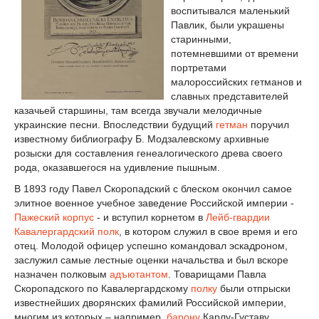
воспитывался маленький
Павлик, были украшены
старинными,
потемневшими от времени
портретами
малороссийских гетманов и
славных представителей
казачьей старшины, там всегда звучали мелодичные
украинские песни. Впоследствии будущий
гетман
поручил
известному библиографу Б. Модзалевскому архивные
розыски для составления генеалогического древа своего
рода, оказавшегося на удивление пышным.
В 1893 году Павел Скоропадский с блеском окончил самое
элитное военное учебное заведение Российской империи -
Пажеский корпус
- и вступил корнетом в
Лейб-гвардии
Кавалергардский полк
, в котором служил в свое время и его
отец. Молодой офицер успешно командовал эскадроном,
заслужил самые лестные оценки начальства и был вскоре
назначен полковым
адъютантом
. Товарищами Павла
Скоропадского по Кавалергардскому
полку
были отпрыски
известнейших дворянских фамилий Российской империи,
многим из которых – например,
барону
Карлу-Густаву