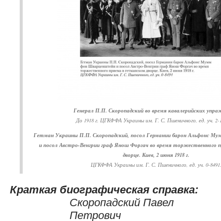
Генерал П.П. Скоропадский во время кавалерийских упра
До 1918 г. ЦГКФФА Украины им. Г. С. Пшеничного, ед. уч. 2-
Гетман Украины П.П. Скоропадский, посол Германии барон Альфонс М
и посол Австро-Венгрии граф Янош Форгач во время торжественного 
дворце. Киев, 2 июня 1918 г.
ЦГКФФА Украины им. Г. С. Пшеничного, ед. уч. 0-8491
Краткая биографическая справка:
Скоропадский Павел
Петрович