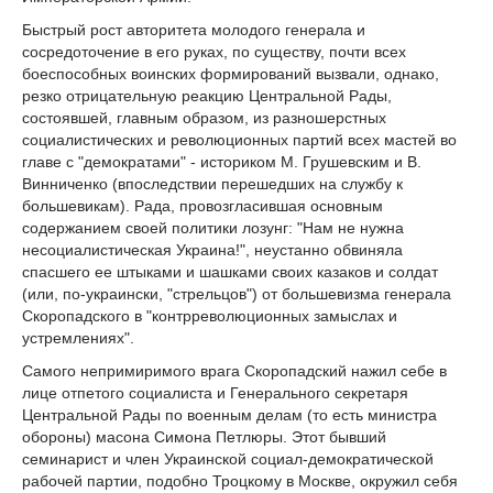
Быстрый рост авторитета молодого генерала и
сосредоточение в его руках, по существу, почти всех
боеспособных воинских формирований вызвали, однако,
резко отрицательную реакцию Центральной Рады,
состоявшей, главным образом, из разношерстных
социалистических и революционных партий всех мастей во
главе с "демократами" - историком М. Грушевским и В.
Винниченко (впоследствии перешедших на службу к
большевикам). Рада, провозгласившая основным
содержанием своей политики лозунг: "Нам не нужна
несоциалистическая Украина!", неустанно обвиняла
спасшего ее штыками и шашками своих казаков и солдат
(или, по-украински, "стрельцов") от большевизма генерала
Скоропадского в "контрреволюционных замыслах и
устремлениях".
Самого непримиримого врага Скоропадский нажил себе в
лице отпетого социалиста и Генерального секретаря
Центральной Рады по военным делам (то есть министра
обороны) масона Симона Петлюры. Этот бывший
семинарист и член Украинской социал-демократической
рабочей партии, подобно Троцкому в Москве, окружил себя