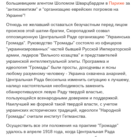
большевицким агентом Шоломом Шварцбардом в
Париже
за
"антисемитизм" и "организацию еврейских погромов на
Украине"!
Отнюдь не желавший оставаться безучастным перед лицом
происков этой шатии-братии, Скоропадский созвал
оппозиционную Центральной Раде организацию "Украинська
Громада". Руководство "Громады" состояло из офицеров
"украинизированных" частей бывшей Русской Императорской
армии, лидеров "Вильного козацтва" и представителей
украинской интеллектуальной элиты. Программа и
идеология "Громады" были просты, доходчивы и ясны
любому разумному человеку - Украина охвачена анархией,
Центральная Рада бессильна изменить ситуацию к лучшему,
налицо настоятельная необходимость заменить
обанкротившуюся левую Раду твердой властью,
пользующейся всенародными доверием и поддержкой.
Наилучшей же формой такой твердой власти, с учетом
украинских исторических традиций, идеологи "Народной
Громады" считали институт Гетманства.
Осуществить все эти положения на практике "Громаде"
удалось в апреле 1918 года, когда Центральная Рада