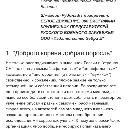
Погиб при бомбардировке союзников в
Баварии.
Шмаглит Рудольф Григорьевич.
БЕЛОЕ ДВИЖЕНИЕ. 900 БИОГРАФИЙ
КРУПНЕЙШИХ ПРЕДСТАВИТЕЛЕЙ
РУССКОГО ВОЕННОГО ЗАРУБЕЖЬЯ.
ООО «Издательство Зебра Е"
1. "Доброго корени добрая поросль"
Не только расплодившимся в нынешней России и "странах
СНГ" так называемым "асфальтовым" и "не асфальтовым"
казакам, но и "иногородним" (а по-казачьи - "мужикам")
свойственно, к сожалению, плохое знание не только
всемирной, но и собственной истории. Ее восприятие все
еще происходит в соответствии с советскими мифами, а
ныне во все большей степени дает себя знать и чрезмерное
увлечение опусами разных самоучек, рассчитанными,
скорее всего, на читателей самого младшего школьного
возраста, при почти повсеместном пренебрежении
исследованиями серьезных ученых. К тому же в российских
организациях либо вообще игнорируют опыт казачьего