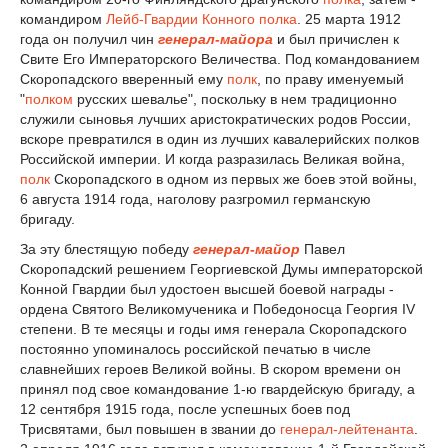
командиром
Лейб-Гвардии Конного полка
. 25 марта 1912
года он получил чин
генерал-майора
и был причислен к
Свите Его Императорского Величества. Под командованием
Скоропадского вверенный ему
полк
, по праву именуемый
"
полком
русских шевалье", поскольку в нем традиционно
служили сыновья лучших аристократических родов России,
вскоре превратился в один из лучших кавалерийских полков
Российской империи. И когда разразилась Великая война,
полк
Скоропадского в одном из первых же боев этой войны,
6 августа 1914 года, наголову разгромил германскую
бригаду.
За эту блестящую победу
генерал-майор
Павел
Скоропадский решением Георгиевской Думы императорской
Конной Гвардии был удостоен высшей боевой награды -
ордена Святого Великомученика и Победоносца Георгия IV
степени. В те месяцы и годы имя генерала Скоропадского
постоянно упоминалось российской печатью в числе
славнейших героев Великой войны. В скором времени он
принял под свое командование 1-ю гвардейскую бригаду, а
12 сентября 1915 года, после успешных боев под
Трисвятами, был повышен в звании до
генерал-лейтенанта
.