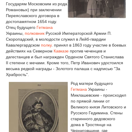
Государям Московским из рода
Романовых) при заключении
Переяславского договора в
достопамятном 1654 году.
Отец будущего
Гетмана
Украины,
полковник
Русской Императорской Армии П.
Скоропадский, в молодости служил в Лейб-гвардии
Кавалергардском
полку
. принял в 1863 году участие в боевых
действиях на Северном
Кавказе
против чеченцев и
дагестанцев и был награжден Орденом Святого Станислава
II степени с мечами. Кроме того, Петр Иванович удостоился
весьма редкой награды - Золотого палаша с надписью "За
Храбрость".
Род матери будущего
Гетмана
Украины -
Миклашевские - происходил
по прямой линии от
Великого князя Литовского и
Русского Гедимина. Стены
старинного дедовского
дома в Тростянце на
Черниговщине, где