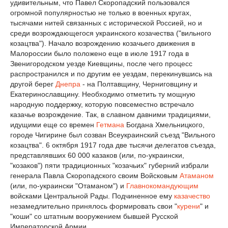
удивительным, что Павел Скоропадский пользовался
огромной популярностью не только в военных кругах,
тысячами нитей связанных с исторической Россией, но и
среди возрождающегося украинского козачества ("вильного
козацтва"). Начало возрождению козачьего движения в
Малороссии было положено еще в июле 1917 года в
Звенигородском уезде Киевщины, после чего процесс
распространился и по другим ее уездам, перекинувшись на
другой берег
Днепра
- на Полтавщину, Черниговщину и
Екатеринославщину. Необходимо отметить ту мощную
народную поддержку, которую повсеместно встречало
казачье возрождение. Так, в славном давними традициями,
идущими еще со времен
Гетмана
Богдана Хмельницкого,
городе Чигирине был созван Всеукраинский съезд "Вильного
козацтва". 6 октября 1917 года две тысячи делегатов съезда,
представлявших 60 000 казаков (или, по-украински,
"козаков") пяти традиционных "козачьих" губерний избрали
генерала Павла Скоропадского своим Войсковым
Атаманом
(или, по-украински "Отаманом") и
Главнокомандующим
войсками Центральной Рады. Подчиненное ему
казачество
незамедлительно принялось формировать свои "
курени
" и
"коши" со штатным вооружением бывшей Русской
Императорской Армии.