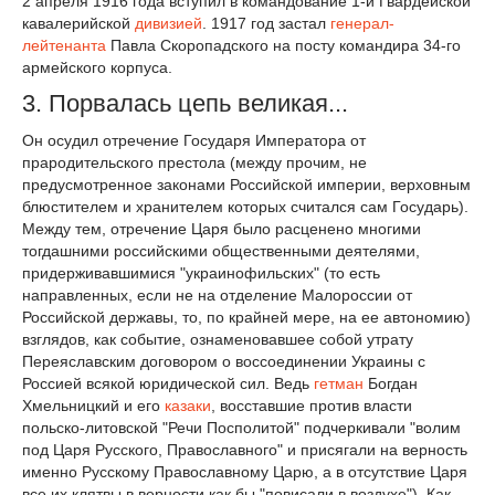
2 апреля 1916 года вступил в командование 1-й Гвардейской
кавалерийской
дивизией
. 1917 год застал
генерал-
лейтенанта
Павла Скоропадского на посту командира 34-го
армейского корпуса.
3. Порвалась цепь великая...
Он осудил отречение Государя Императора от
прародительского престола (между прочим, не
предусмотренное законами Российской империи, верховным
блюстителем и хранителем которых считался сам Государь).
Между тем, отречение Царя было расценено многими
тогдашними российскими общественными деятелями,
придерживавшимися "украинофильских" (то есть
направленных, если не на отделение Малороссии от
Российской державы, то, по крайней мере, на ее автономию)
взглядов, как событие, ознаменовавшее собой утрату
Переяславским договором о воссоединении Украины с
Россией всякой юридической сил. Ведь
гетман
Богдан
Хмельницкий и его
казаки
, восставшие против власти
польско-литовской "Речи Посполитой" подчеркивали "волим
под Царя Русского, Православного" и присягали на верность
именно Русскому Православному Царю, а в отсутствие Царя
все их клятвы в верности как бы "повисали в воздухе"). Как