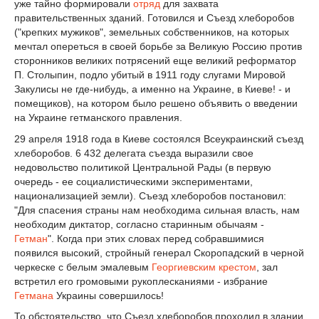
уже тайно формировали
отряд
для захвата
правительственных зданий. Готовился и Съезд хлеборобов
("крепких мужиков", земельных собственников, на которых
мечтал опереться в своей борьбе за Великую Россию против
сторонников великих потрясений еще великий реформатор
П. Столыпин, подло убитый в 1911 году слугами Мировой
Закулисы не где-нибудь, а именно на Украине, в Киеве! - и
помещиков), на котором было решено объявить о введении
на Украине гетманского правления.
29 апреля 1918 года в Киеве состоялся Всеукраинский съезд
хлеборобов. 6 432 делегата съезда выразили свое
недовольство политикой Центральной Рады (в первую
очередь - ее социалистическими экспериментами,
национализацией земли). Съезд хлеборобов постановил:
"Для спасения страны нам необходима сильная власть, нам
необходим диктатор, согласно старинным обычаям -
Гетман
". Когда при этих словах перед собравшимися
появился высокий, стройный генерал Скоропадский в черной
черкеске с белым эмалевым
Георгиевским крестом
, зал
встретил его громовыми рукоплесканиями - избрание
Гетмана
Украины совершилось!
То обстоятельство, что Съезд хлеборобов проходил в здании