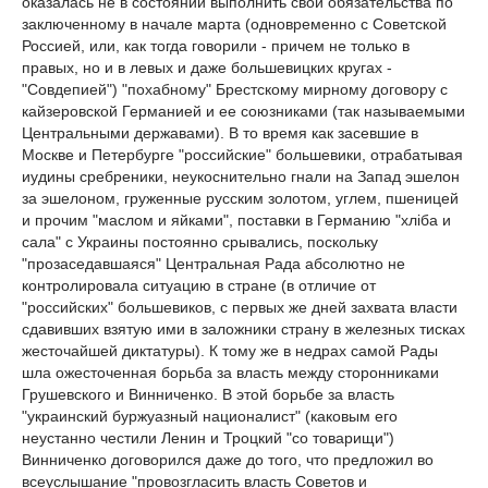
оказалась не в состоянии выполнить свои обязательства по
заключенному в начале марта (одновременно с Советской
Россией, или, как тогда говорили - причем не только в
правых, но и в левых и даже большевицких кругах -
"Совдепией") "похабному" Брестскому мирному договору с
кайзеровской Германией и ее союзниками (так называемыми
Центральными державами). В то время как засевшие в
Москве и Петербурге "российские" большевики, отрабатывая
иудины сребреники, неукоснительно гнали на Запад эшелон
за эшелоном, груженные русским золотом, углем, пшеницей
и прочим "маслом и яйками", поставки в Германию "хлiба и
сала" с Украины постоянно срывались, поскольку
"прозаседавшаяся" Центральная Рада абсолютно не
контролировала ситуацию в стране (в отличие от
"российских" большевиков, с первых же дней захвата власти
сдавивших взятую ими в заложники страну в железных тисках
жесточайшей диктатуры). К тому же в недрах самой Рады
шла ожесточенная борьба за власть между сторонниками
Грушевского и Винниченко. В этой борьбе за власть
"украинский буржуазный националист" (каковым его
неустанно честили Ленин и Троцкий "со товарищи")
Винниченко договорился даже до того, что предложил во
всеуслышание "провозгласить власть Советов и