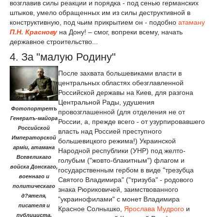
возглавив силы реакции и порядка - под сенью германских
штыков, умело обращенных им из силы деструктивной в
конструктивную, под чьим прикрытием он - подобно
атаману
П.Н. Краснову
на Дону! – смог, вопреки всему, начать
державное строительство...
4. За "малую Родину"
После захвата большевиками власти в
центральных областях обезглавленной
Российской державы на Киев, для разгона
Центральной Рады, удушения
Фотопортретъ
провозглашенной (для отделения не от
Генералъ-майора
России, а, прежде всего - от узурпировавшего
Российской
власть над Россией преступного
Императорской
большевицкого режима!) Украинской
арміи, атамана
Народной республики (УНР) под желто-
Всевеликаго
голубым ("жовто-блакитным") флагом и
войска Донскаго,
государственным гербом в виде "трезубца
военнаго и
Святого Владимира" ("тризуба" - родового
политическаго
знака Рюриковичей, заимствованного
д?ятеля,
"украинофилами" с монет Владимира
писателя и
Красное Солнышко,
Ярослава Мудрого
и
публициста,