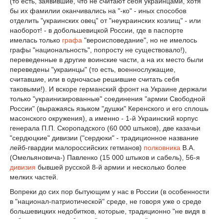
(то есть, заявившие, что не считают себя украинцами, хотя
бы их фамилии оканчивались на "-ко" - иных способов
отделить "украинских овец" от "неукраинских козлищ" - или
наоборот! - в добольшевицкой России, где в паспорте
имелась только
графа
"вероисповедание", но не имелось
графы "национальность", попросту не существовало!),
переведенные в другие воинские части, а на их место были
переведены "украинцы" (то есть, военнослужащие,
считавшие, или в одночасье решившие считать себя
таковыми!). И вскоре германский фронт на Украине держали
только "украинизированные" соединения "армии Свободной
России" (выражаясь языком "душки" Керенского и его сплошь
масонского окружения), а именно - 1-й Украинский корпус
генерала П.П. Скоропадского (60 000 штыков), две казачьи
"сердюцкие" дивизии ("сердюки" - традиционное название
лейб-гвардии малороссийских гетманов)
полковника
В.А.
(Омельяновича-) Павленко (15 000 штыков и сабель), 56-я
дивизия
бывшей русской 8-й армии и несколько более
мелких частей.
Вопреки до сих пор бытующим у нас в России (в особенности
в "национал-патриотической" среде, не говоря уже о среде
большевицких недобитков, которые, традиционно "не видя в