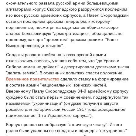
окончательного развала русской армии большевицкими
агитаторами корпус Скоропадского разоружился последним
изо всех русских армейских корпусов, а Павел Скоропадский
остался последним царским генералом, к которому
подчиненные, несмотря на кадетско-октябристко-эсеро-
анархо-большевицкую "демократизацию", обращались по-
прежнему, как при "проклятом" царском режиме: "Ваше
Высокопревосходительство".
Солдаты разлагавшейся на глазах русской армии
отказывались воевать, утешая себя тем, что "до Урала и
Сибири немец не дойдет!" и дезертировали десятками тысяч
"делить землю". В отчаянных попытках спасти положение
Временное правительство
сделало ставку на формирование
в составе армии "национальных" воинских частей.
Вверенному Павлу Скоропадскому 34-й армейскому корпусу
суждено было стать первым соединением, подвергнутом так
называемой "украинизации" (он даже получил в августе
рокового для исторической России 1917 года официальное
наименование "1-го Украинского корпуса").
Корпус прошел своеобразную "этническую чистку". Из его
рядов были удалены все солдаты и офицеры "не украинцы"