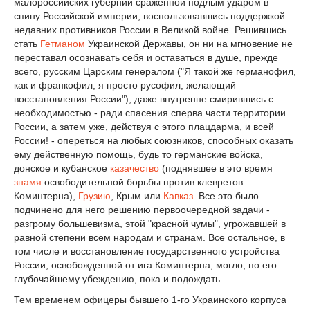
малороссийских губерний сраженной подлым ударом в
спину Российской империи, воспользовавшись поддержкой
недавних противников России в Великой войне. Решившись
стать
Гетманом
Украинской Державы, он ни на мгновение не
переставал осознавать себя и оставаться в душе, прежде
всего, русским Царским генералом ("Я такой же германофил,
как и франкофил, я просто русофил, желающий
восстановления России"), даже внутренне смирившись с
необходимостью - ради спасения сперва части территории
России, а затем уже, действуя с этого плацдарма, и всей
России! - опереться на любых союзников, способных оказать
ему действенную помощь, будь то германские войска,
донское и кубанское
казачество
(поднявшее в это время
знамя
освободительной борьбы против клевретов
Коминтерна),
Грузию
, Крым или
Кавказ
. Все это было
подчинено для него решению первоочередной задачи -
разгрому большевизма, этой "красной чумы", угрожавшей в
равной степени всем народам и странам. Все остальное, в
том числе и восстановление государственного устройства
России, освобожденной от ига Коминтерна, могло, по его
глубочайшему убеждению, пока и подождать.
Тем временем офицеры бывшего 1-го Украинского корпуса