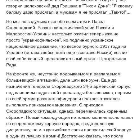
говорил шолоховский дед Гришака в "Тихом Доне": "Я своему
белому царю присягал, а мужикам я не присягал...Так-то!"...
Не мог не задумываться обо всем этом и Павел
Скоропадский. Разрыв династической унии России и
Малороссии-Украины настолько оживил теперь уже не
просто "украинофильское", но подлинно украинское
национальное движение, что весной бурного 1917 года на
Украине (остававшейся пока еще в составе России) возник
свой собственный представительный орган - Центральная
Рада.
На фронте же, неустанно подрываемом и разлагаемом
большевицкой агитацией, дела шли все хуже. Еще до
назначения генерала Скоропадского 34-й армейский корпус,
под влиянием подрывной пропаганды большевиков, первым
во всей армии разогнал офицеров и наотрез отказался
выполнять приказы командования. С приходом
Скоропадского ситуация, однако, переменилась коренным
образом. Новый командующий не только молниеносно навел
во вверенном ему корпусе порядок, введя железную
дисциплину, но и в кратчайшие сроки превратил свой корпус
в один из лучших в армии! Достаточно сказать, что после