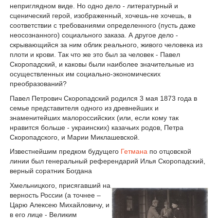
неприглядном виде. Но одно дело - литературный и
сценический герой, изображенный, хочешь-не хочешь, в
соответствии с требованиями определенного (пусть даже
неосознанного) социального заказа. А другое дело -
скрывающийся за ним облик реального, живого человека из
плоти и крови. Так что же это был за человек - Павел
Скоропадский, и каковы были наиболее значительные из
осуществленных им социально-экономических
преобразований?
Павел Петрович Скоропадский родился 3 мая 1873 года в
семье представителя одного из древнейших и
знаменитейших малороссийских (или, если кому так
нравится больше - украинских) казачьих родов, Петра
Скоропадского, и Марии Миклашевской.
Известнейшим предком будущего
Гетмана
по отцовской
линии был генеральный референдарий Илья Скоропадский,
верный соратник Богдана
Хмельницкого, присягавший на
верность России (а точнее –
Царю Алексею Михайловичу, и
в его лице - Великим