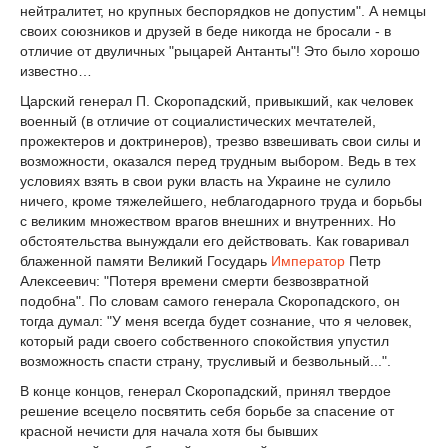
нейтралитет, но крупных беспорядков не допустим". А немцы
своих союзников и друзей в беде никогда не бросали - в
отличие от двуличных "рыцарей Антанты"! Это было хорошо
известно…
Царский генерал П. Скоропадский, привыкший, как человек
военный (в отличие от социалистических мечтателей,
прожектеров и доктринеров), трезво взвешивать свои силы и
возможности, оказался перед трудным выбором. Ведь в тех
условиях взять в свои руки власть на Украине не сулило
ничего, кроме тяжелейшего, неблагодарного труда и борьбы
с великим множеством врагов внешних и внутренних. Но
обстоятельства вынуждали его действовать. Как говаривал
блаженной памяти Великий Государь
Император
Петр
Алексеевич: "Потеря времени смерти безвозвратной
подобна". По словам самого генерала Скоропадского, он
тогда думал: "У меня всегда будет сознание, что я человек,
который ради своего собственного спокойствия упустил
возможность спасти страну, трусливый и безвольный...".
В конце концов, генерал Скоропадский, принял твердое
решение всецело посвятить себя борьбе за спасение от
красной нечисти для начала хотя бы бывших