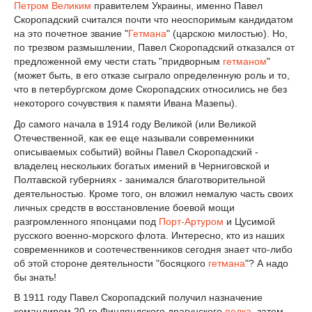
Петром Великим
правителем Украины, именно Павел
Скоропадский считался почти что неоспоримым кандидатом
на это почетное звание "
Гетмана
" (царскою милостью). Но,
по трезвом размышлении, Павел Скоропадский отказался от
предложенной ему чести стать "придворным
гетманом
"
(может быть, в его отказе сыграло определенную роль и то,
что в петербургском доме Скоропадских относились не без
некоторого сочувствия к памяти Ивана Мазепы).
До самого начала в 1914 году Великой (или Великой
Отечественной, как ее еще называли современники
описываемых событий) войны Павел Скоропадский -
владелец нескольких богатых имений в Черниговской и
Полтавской губерниях - занимался благотворительной
деятельностью. Кроме того, он вложил немалую часть своих
личных средств в восстановление боевой мощи
разгромленного японцами под
Порт-Артуром
и Цусимой
русского военно-морского флота. Интересно, кто из наших
современников и соотечественников сегодня знает что-либо
об этой стороне деятельности "босяцкого
гетмана
"? А надо
бы знать!
В 1911 году Павел Скоропадский получил назначение
командиром 20-го Финляндского драгунского
полка
, затем -