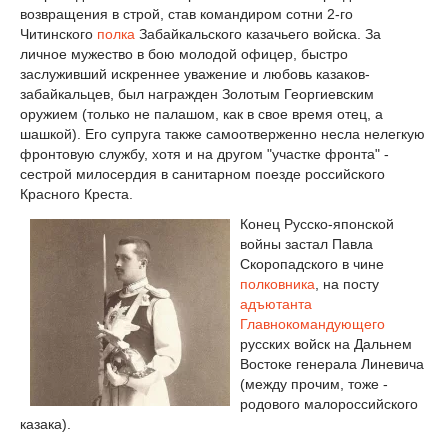
возвращения в строй, став командиром сотни 2-го
Читинского
полка
Забайкальского казачьего войска. За
личное мужество в бою молодой офицер, быстро
заслуживший искреннее уважение и любовь казаков-
забайкальцев, был награжден Золотым Георгиевским
оружием (только не палашом, как в свое время отец, а
шашкой). Его супруга также самоотверженно несла нелегкую
фронтовую службу, хотя и на другом "участке фронта" -
сестрой милосердия в санитарном поезде российского
Красного Креста.
Конец Русско-японской
войны застал Павла
Скоропадского в чине
полковника
, на посту
адъютанта
Главнокомандующего
русских войск на Дальнем
Востоке генерала Линевича
(между прочим, тоже -
родового малороссийского
казака).