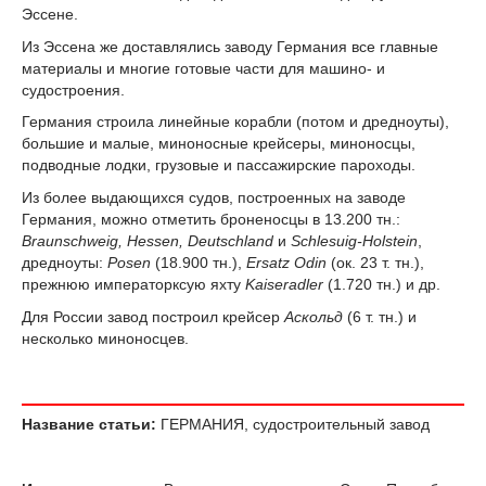
Эссене.
Из Эссена же доставлялись заводу Германия все главные
материалы и многие готовые части для машино- и
судостроения.
Германия строила линейные корабли (потом и дредноуты),
большие и малые, миноносные крейсеры, миноносцы,
подводные лодки, грузовые и пассажирские пароходы.
Из более выдающихся судов, построенных на заводе
Германия, можно отметить броненосцы в 13.200 тн.:
Braunschweig, Hessen, Deutschland
и
Schlesuig-Holstein
,
дредноуты:
Posen
(18.900 тн.),
Ersatz Odin
(ок. 23 т. тн.),
прежнюю императорксую яхту
Kaiseradler
(1.720 тн.) и др.
Для России завод построил крейсер
Аскольд
(6 т. тн.) и
несколько миноносцев.
Название статьи:
ГЕРМАНИЯ, судостроительный завод