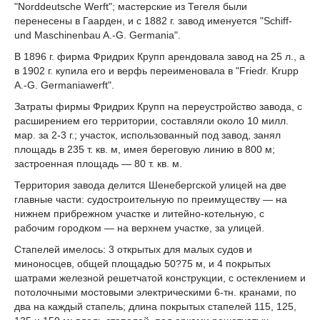
"Norddeutsche Werft"; мастерские из Тегеля были
перенесены в Гаарден, и с 1882 г. завод именуется "Schiff-
und Maschinenbau A.-G. Germania".
В 1896 г. фирма Фридрих Крупп арендовала завод на 25 л., а
в 1902 г. купила его и верфь переименовала в "Friedr. Krupp
A.-G. Germaniawerft".
Затраты фирмы Фридрих Крупп на переустройство завода, с
расширением его территории, составляли около 10 милл.
мар. за 2-3 г.; участок, использованный под завод, занял
площадь в 235 т. кв. м, имея береговую линию в 800 м;
застроенная площадь — 80 т. кв. м.
Территория завода делится Шенебергской улицей на две
главные части: судостроительную по преимуществу — на
нижнем прибрежном участке и литейно-котельную, с
рабочим городком — на верхнем участке, за улицей.
Стапелей имелось: 3 открытых для малых судов и
миноносцев, общей площадью 50?75 м, и 4 покрытых
шатрами железной решетчатой конструкции, с остеклением и
потолочными мостовыми электрическими 6-тн. кранами, по
два на каждый стапель; длина покрытых стапелей 115, 125,