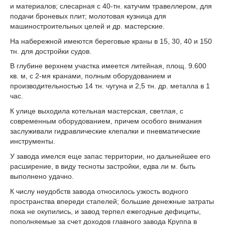
и материалов; слесарная с 40-тн. катучим травеллером, для
подачи броневых плит; молотовая кузница для
машиностроительных целей и др. мастерские.
На набережной имеются береговые краны в 15, 30, 40 и 150
тн. для достройки судов.
В глубине верхнем участка имеется литейная, площ. 9.600
кв. м, с 2-мя кранами, полным оборудованием и
производительностью 14 тн. чугуна и 2,5 тн. др. металла в 1
час.
К улице выходила котельная мастерская, светлая, с
современным оборудованием, причем особого внимания
заслуживали гидравлические клепалки и пневматические
инструменты.
У завода имелся еще запас территории, но дальнейшее его
расширение, в виду тесноты застройки, едва ли м. быть
выполнено удачно.
К числу неудобств завода относилось узкость водного
пространства впереди стапелей; большие денежные затраты
пока не окупились, и завод терпел ежегодные дефициты,
пополняемые за счет доходов главного завода Круппа в