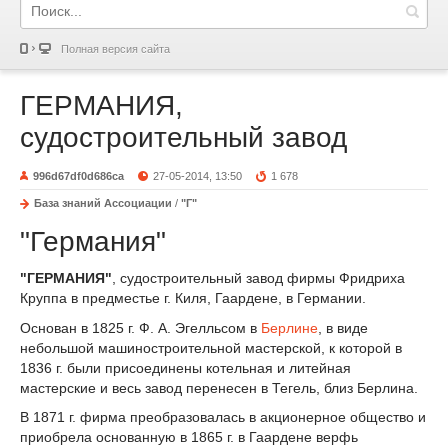
Полная версия сайта
ГЕРМАНИЯ,
судостроительный завод
996d67df0d686ca
27-05-2014, 13:50
1 678
База знаний Ассоциации
/
"Г"
"Германия"
"ГЕРМАНИЯ"
, судостроительный завод фирмы Фридриха
Круппа в предместье г. Киля, Гаардене, в Германии.
Основан в 1825 г. Ф. А. Эгелльсом в
Берлине
, в виде
небольшой машиностроительной мастерской, к которой в
1836 г. были присоединены котельная и литейная
мастерские и весь завод перенесен в Тегель, близ Берлина.
В 1871 г. фирма преобразовалась в акционерное общество и
приобрела основанную в 1865 г. в Гаардене верфь