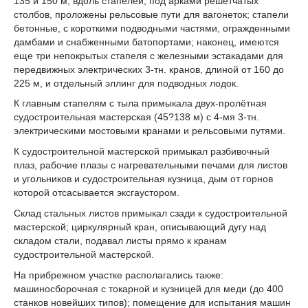
135 и 150 м; вдоль стапелей, под арками решетчатых
столбов, проложены рельсовые пути для вагонеток; стапели
бетонные, с короткими подводными частями, огражденными
дамбами и снабженными батопортами; наконец, имеются
еще три непокрытых стапеля с железными эстакадами для
передвижных электрических 3-тн. кранов, длиной от 160 до
225 м, и отдельный эллинг для подводных лодок.
К главным стапелям с тыла примыкала двух-пролётная
судостроительная мастерская (45?138 м) с 4-мя 3-тн.
электрическими мостовыми кранами и рельсовыми путями.
К судостроительной мастерской примыкал разбивочный
плаз, рабочие плазы с нагревательными печами для листов
и угольников и судостроительная кузница, дым от горнов
которой отсасывается эксгаустором.
Склад стальных листов примыкал сзади к судостроительной
мастерской; циркулярный кран, описывающий дугу над
складом стали, подавал листы прямо к кранам
судостроительной мастерской.
На прибрежном участке располагались также:
машиносборочная с токарной и кузницей для меди (до 400
станков новейших типов); помещение для испытания машин