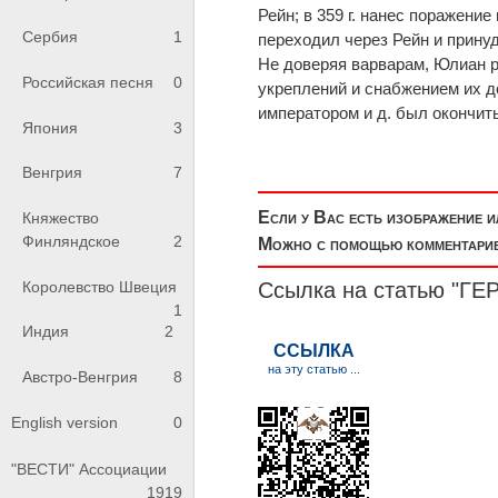
Рейн; в 359 г. нанес поражени
Сербия
1
переходил через Рейн и прину
Не дов
е
ряя варварам, Юлиан 
Российская песня
0
укреплений и снабжением их д
императором и д. был окончит
Япония
3
Венгрия
7
Если у Вас есть изображение 
Княжество
Финляндское
2
Можно с помощью комментариев
Королевство Швеция
Ссылка на статью "
1
Индия
2
Австро-Венгрия
8
English version
0
"ВЕСТИ" Ассоциации
1919