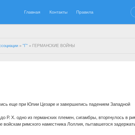
Главная
Контакты
Правила
ссоциации
»
"Г"
» ГЕРМАНСКИЕ ВОЙНЫ
лись еще при Юлии Цезар
е
и завершились падением Западной
. до Р. Х. одно из германских племен, сигамбры, вторгнулось в р
е войскам римского нам
е
стника Лоллия, пытавшегося задержат