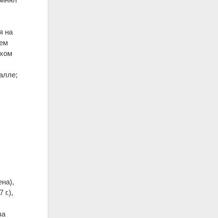
я на
е
м
хом
калл
е
;
на),
г.),
за