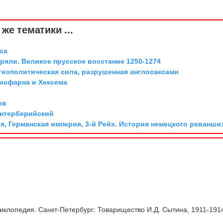
же тематики ...
са
ряли. Великое прусское восстание 1250-1274
геополитическая сила, разрушенная англосаксами
дисфарна и Хексема
ов
ентерберийский
я, Германская империя, 3-й Рейх. История немецкого реванши
р
клопедия. Санкт-Петербург: Товарищество И.Д. Сытина, 1911-191