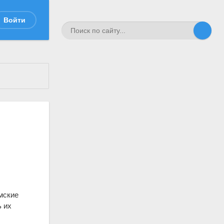
Войти
имские
ь их