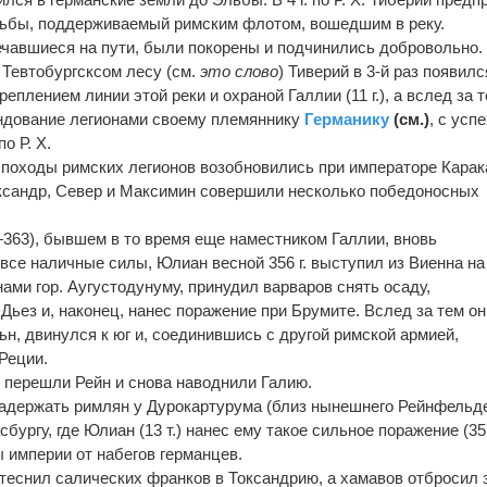
Эльбы, поддерживаемый римским флотом, вошедшим в р
е
ку.
е
чавшиеся на пути, были покорены и подчинились добровольно.
 в Тевтобургсксом л
е
су (см.
это слово
) Тиверий в 3-й раз появилс
креплением линии этой р
е
ки и охраной Галлии (11 г.), а всл
е
д за т
андование легионами своему племяннику
Германику
(см.)
, с усп
е
о Р. Х.
г. походы римских легионов возобновились при императоре Кара
сандр, Север и Максимин совершили н
е
сколько поб
е
доносных
363), бывшем в то время еще нам
е
стником Галлии, вновь
 вс
е
наличные силы, Юлиан весной 356 г. выступил из Виенна на
ми гор. Аугустодунуму, принудил варваров снять осаду,
 Дьез и, наконец, нанес поражение при Брумит
е
. Всл
е
д за т
е
м он
н, двинулся к юг и, соединившись с другой римской армией,
 Реции.
) перешли Рейн и снова наводнили Галию.
адержать римлян у Дурокартурума (близ нынешнего Рейнфельде
сбургу, гд
е
Юлиан (13 т.) нанес ему такое сильное поражение (357 
ы империи от наб
е
гов германцев.
т
е
снил салических франков в Токсандрию, а хамавов отбросил 