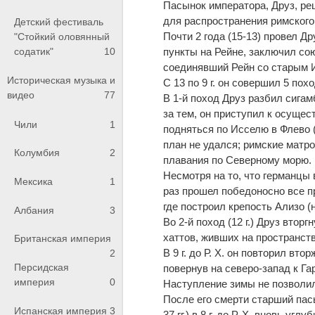
Пасынок императора, Друз, р
е
для распространения римского
Детский фестиваль
Почти 2 года (15-13) провел Др
"Стойкий оловянный
содатик"
10
пункты на Рейн
е
, заключил со
соединявший Рейн со старым 
Историческая музыка и
С 13 по 9 г. он совершил 5 пох
видео
77
В 1-й поход Друз разбил сигам
за т
е
м, он приступил к осущес
Чили
1
подняться по Исселю в Флево 
план не удался; римские матр
Колумбия
2
плавания по С
е
верному морю.
Несмотря на то, что германцы
Мексика
1
раз прошел поб
е
доносно все 
гд
е
построил крепость Ализо (
Албания
3
Во 2-й поход (12 г.) Друз втор
хаттов, живших на пространст
Британская империя
В 9 г. до Р. Х. он повторил вт
2
Персидская
повернув на северо-запад к Га
империя
0
Наступление зимы не позволи
Посл
е
его смерти старший пас
Испанская империя
3
37 гг.) в 8 г. до Р. Х. вновь у