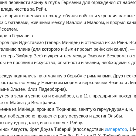
шил перенести войну в глубь Германии для ограждения от наб
е
г
 владычества за Рейн.
уз в приготовлениях к походу, обучая войска и укр
е
пляя важные
юз с батавами, жившими между Ваалом и Маасом, и прорыл кана
Исселем.
одов в Германию.
бров при Идиставизо (теперь Минден) и отт
е
снил их за Рейн. Вс
твлению плана (для которого и были прорыт рейнский канал), —
(теперь Зюйдер-Зее) и укр
е
питься между Эмсом и Везером; но э
осы не проявили искусства, опытности и знаний, необходимых д
 всюду поднялись на отчаянную борьбу с римлянами, Друз н
е
ск
пространство между Н
е
мецким морем и верховьями Везера и Лип
нын
е
Эльзен, близ Падерборна).
гнулся в земли усипетов и сигамбров, а в 11 г. предпринял поход 
в
е
от Майна до Вестфалии.
оржение из Майнца, проник в Тюрингию, занятую гермундурами, и,
рцу, поб
е
доносно прошел страну херусков и достиг Эльбы.
ло ему идти дал
е
е, и он отошел к Рейну.
ынок Августа, брат Друза Тиберий (впосл
е
дствии
император
, 1
глубился в германские земли до Эльбы. В 4 г. по Р. Х. Тиберий пред