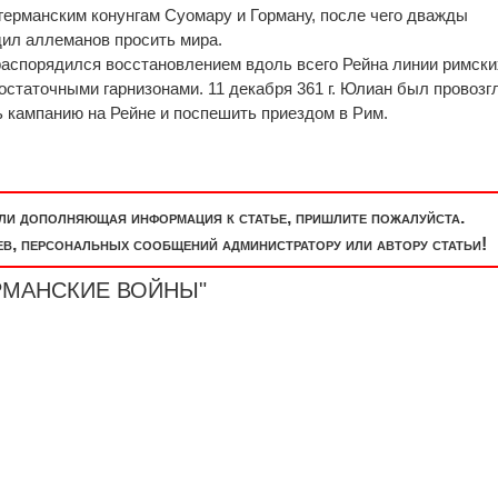
е германским конунгам Суомару и Горману, посл
е
чего дважды
дил аллеманов просить мира.
распорядился восстановлением вдоль всего Рейна линии римски
остаточными гарнизонами. 11 декабря 361 г. Юлиан был провоз
ь кампанию на Рейн
е
и посп
е
шить при
е
здом в Рим.
или дополняющая информация к статье, пришлите пожалуйста.
, персональных сообщений администратору или автору статьи!
ГЕРМАНСКИЕ ВОЙНЫ"