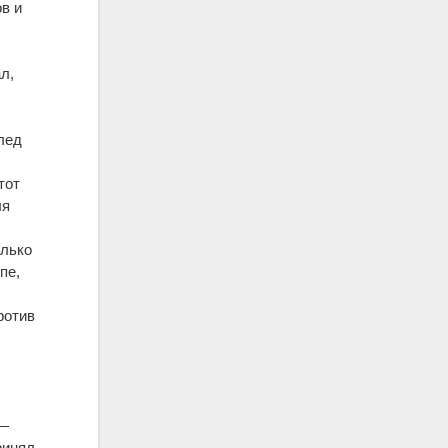
ов и
л,
л
е
д
тот
ля
олько
пе,
против
4—
принял