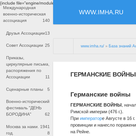
{include file="engine/modules/saperu/head.php"}
Международная
WWW.IMHA.RU
военно-историческая
ассоциация
140
Друзья Ассоциации
13
Совет Ассоциации
25
www.imha.ru/
»
База знаний А
Приказы,
циркулярные письма,
распоряжения по
ГЕРМАНСКИЕ ВОЙНЫ
Ассоциации
11
Сценарные планы
5
Германские войны
Военно-исторический
ГЕРМАНСКИЕ ВОЙНЫ
, нача
фестиваль "ДЕНЬ
Римской империи (476 г.).
БОРОДИНА"
62
При
император
е
Август
е
в 16 г
провинции и нанесло поражени
Москва за нами. 1941
на Рейн
е
.
год.
8