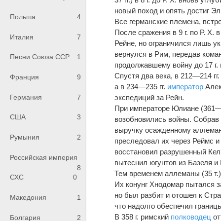
новый поход и опять достиг 
Польша
4
Вс
е
германские племена, встр
Посл
е
сражения в 9 г. по Р. Х.
Италия
7
Рейн
е
, но ограничился лишь у
вернулся в Рим, передав ком
Песни Союза ССР
1
продолжавшему войну до 17 г. п
Спустя два в
е
ка, в 212—214 г
Франция
9
а в 234—235 гг.
император
Алек
Германия
7
экспедиций за Рейн.
При императоре Юлиан
е
(361—
США
3
возобновились войны. Собрав
выручку осажденному аллемана
Румыния
2
пресл
е
довал их через Реймс и
восстановил разрушенный Кель
Российская империя
выт
е
снил югунтов из Базеля и
8
Т
е
м временем аллеманы (35 т.
СХС
0
Их конунг Хнодомар пытался з
но был разбит и отошел к Стра
Македония
1
что надолго обеспечил границ
В 358 г. римский
полководец
от
Болгария
2