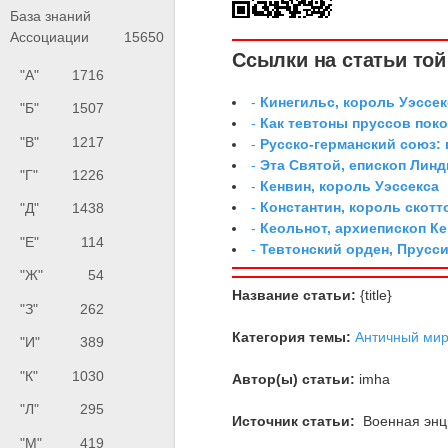
База знаний
Ассоциации
15650
Ссылки на статьи той 
"А"
1716
-
Кинегильс, король Уэссек
"Б"
1507
-
Как тевтоны пруссов поко
"В"
1217
-
Русско-германский союз: 
-
Эта Святой, епископ Лин
"Г"
1226
-
Кенвин, король Уэссекса
-
Константин, король скотт
"Д"
1438
-
Кеольнот, архиепископ К
"Е"
114
-
Тевтонский орден, Прусси
"Ж"
54
Название статьи:
{title}
"З"
262
Категория темы:
Античный ми
"И"
389
"К"
1030
Автор(ы) статьи:
imha
"Л"
295
Источник статьи:
Военная энци
"М"
419