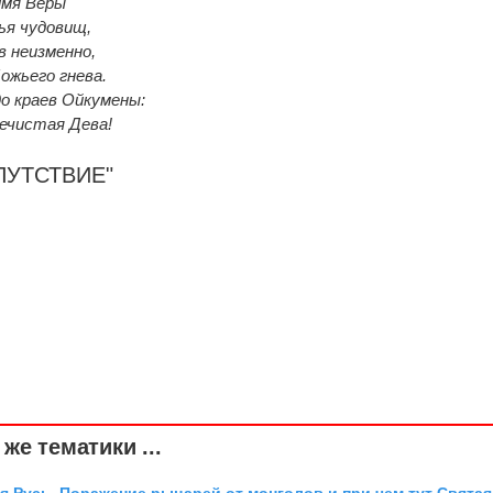
имя Веры
ья чудовищ,
в неизменно,
ожьего гнева.
о краев Ойкумены:
речистая Дева!
АПУТСТВИЕ"
же тематики ...
я Русь. Поражение рыцарей от монголов и при чем тут Святая