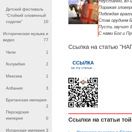
Неустанно, во 
Поражая зловер
Детский фестиваль
Побеждая враго
"Стойкий оловянный
Став орудием Б
содатик"
10
Пусть звучит д
С нами Бог и П
Историческая музыка и
видео
77
Ссылка на статью "Н
Чили
1
Колумбия
2
Мексика
1
Албания
3
Британская империя
2
Персидская
империя
0
Ссылки на статьи той 
Испанская империя
3
-
Немецкие рыцари и Свята