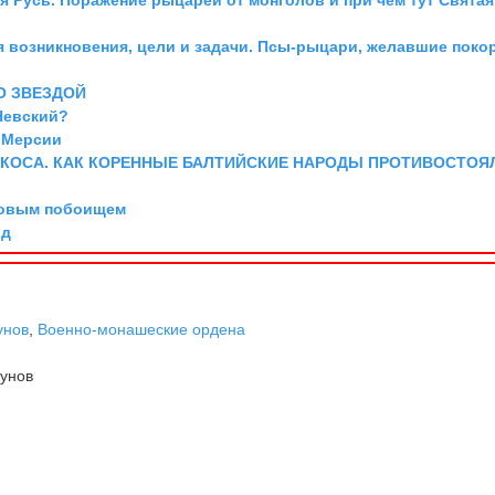
я возникновения, цели и задачи. Псы-рыцари, желавшие поко
О ЗВЕЗДОЙ
Невский?
 Мерсии
 КОСА. КАК КОРЕННЫЕ БАЛТИЙСКИЕ НАРОДЫ ПРОТИВОСТОЯ
довым побоищем
рд
унов
,
Военно-монашеские ордена
унов