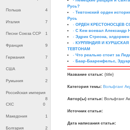
Русь?
Польша
4
-
Тевтонский орден истори
Русь
Италия
7
-
ОРДЕН КРЕСТОНОСЦЕВ С
-
С Кем воевал Александр 
Песни Союза ССР
1
-
Эдрик Стреона, элдормен
-
КУРЛЯНДИЯ И КУРШСКАЯ
Франция
9
ТЕВТОНАМ
-
Что реально стоит за Ле
Германия
7
-
Баар-Бааренфельс, Эдуа
США
3
Название статьи:
{title}
Румыния
2
Категория темы:
Вольфганг Ак
Российская империя
8
Автор(ы) статьи:
Вольфганг Ак
СХС
0
Источник статьи:
Македония
1
Дата написания статьи:
Болгария
2