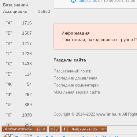
templarius
от
10-06-2014, 12:06
База знаний
Ассоциации
15650
"А"
1716
"Б"
1507
Информация
Посетители, находящиеся в группе
Г
"В"
1217
"Г"
1226
Разделы сайта
"Д"
1438
Расширенный поиск
"Е"
114
Последние добавления
"Ж"
54
Последние комментарии
Мобильная версия сайта
"З"
262
"И"
389
Copyright © 2014–2022
www.imha.ru
All Righ
"К"
1030
"Л"
295
"М"
419