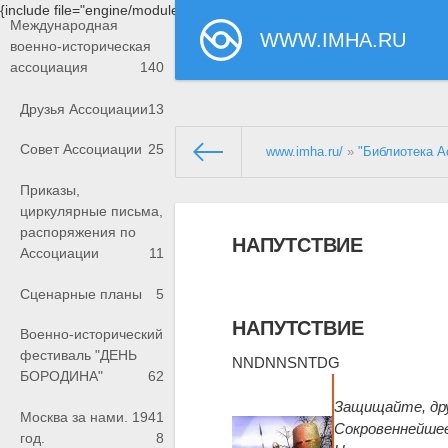
{include file="engine/modules/saperu/head.php"}
Международная
WWW.IMHA.RU
военно-историческая
ассоциация
140
Друзья Ассоциации
13
Совет Ассоциации
25
www.imha.ru/
»
"Библиотека А
Приказы,
циркулярные письма,
распоряжения по
НАПУТСТВИЕ
Ассоциации
11
Сценарные планы
5
НАПУТСТВИЕ
Военно-исторический
фестиваль "ДЕНЬ
NNDNNSNTDG
БОРОДИНА"
62
Защищайте, др
Москва за нами. 1941
Сокровеннейшее
год.
8