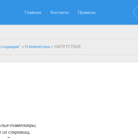
Главная
Контакты
Правила
ссоциации"
»
Н-библиотека
» НАПУТСТВИЕ
узья-тамплиеры,
 из сокровищ,