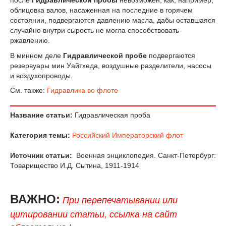
облицовка валов, насаженная на посл
е
дние в горячем
состоянии, подвергаются давлению масла, дабы оставшаяся
случайно внутри сырость не могла способствовать
ржавлению.
В минном д
е
л
е
Гидравлической пробе
подвергаются
резервуары мин Уайтхеда, воздушные разд
е
лители, насосы
и воздухопроводы.
См. также:
Гидравлика во флоте
Название статьи:
Гидравлическая проба
Категория темы:
Российский Императорский флот
Источник статьи:
Военная энциклопедия. Санкт-Петербург:
Товарищество И.Д. Сытина, 1911-1914
ВАЖНО:
При перепечатывании или
цитировании статьи, ссылка на сайт