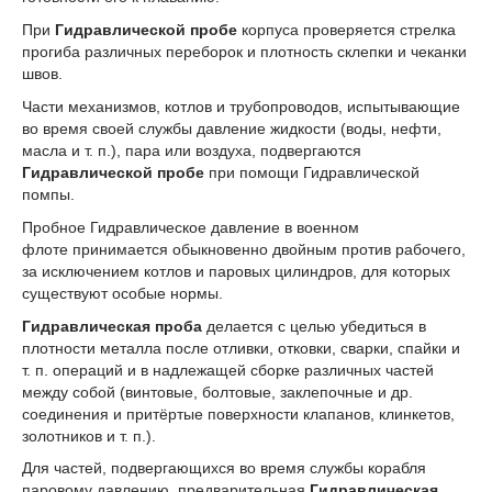
При
Гидравлической пробе
корпуса пров
е
ряется стр
е
лка
прогиба различных переборок и плотность склепки и чеканки
швов.
Части механизмов, котлов и трубопроводов, испытывающие
во время своей службы давление жидкости (воды, нефти,
масла и т. п.), пара или воздуха, подвергаются
Гидравлической пробе
при помощи Гидравлической
помпы.
Пробное Гидравлическое давление в военном
флот
е
принимается обыкновенно двойным против рабочего,
за исключением котлов и паровых цилиндров, для которых
существуют особые нормы.
Гидравлическая проба
д
елае
тся с ц
е
лью уб
е
диться в
плотности металла посл
е
отливки, отковки, сварки, спайки и
т. п. операций и в надлежащей сборк
е
различных частей
между собой (винтовые, болтовые, заклепочные и др.
соединения и притёртые поверхности клапанов, клинкетов,
золотников и т. п.).
Для частей, подвергающихся во время службы корабля
паровому давлению, предварительная
Гидравлическая