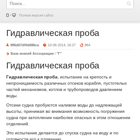
Полная версия сайта
Гидравлическая проба
996d67df0d686ca
10-06-2014, 16:27
864
База знаний Ассоциации
/
"Г"
Гидравлическая проба
Гидравлическая проба
, испытание на кр
е
пость и
непроницаемость различных отс
е
ков корабля, пустот
е
лых
частей механизмов, котлов и трубопроводов давлением
воды.
Отс
е
ки судна пробуются наливом воды до надлежащей
высоты, принимая во внимания возможность погружения
судна при затоплении наиболее опасных в этом отношении
отд
е
лений.
Это испытание д
е
лается до спуска судна на воду и по
готовности его к плаванию.