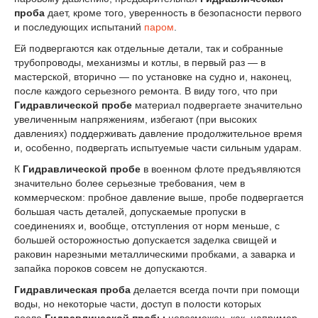
проба
дает, кром
е
того, ув
е
ренность в безопасности первого
и посл
е
дующих испытаний
паром
.
Ей подвергаются как отд
е
льные детали, так и собранные
трубопроводы, механизмы и котлы, в первый раз — в
мастерской, вторично — по установк
е
на судно и, наконец,
посл
е
каждого серьезного ремонта. В виду того, что при
Гидравлической пробе
материал подвергаете значительно
увеличенным напряжениям, изб
е
гают (при высоких
давлениях) поддерживать давление продолжительное время
и, особенно, подвергать испытуемые части сильным ударам.
К
Гидравлической пробе
в военном флот
е
предъявляются
значительно бол
е
е серьезные требования, ч
е
м в
коммерческом: пробное давление выше, проб
е
подвергается
большая часть деталей, допускаемые пропуски в
соединениях и, вообще, отступления от норм меньше, с
большей осторожностью допускается зад
е
лка свищей и
раковин нар
е
зными металлическими пробками, а заварка и
запайка пороков совс
е
м не допускаются.
Гидравлическая проба
д
е
лается всегда почти при помощи
воды, но н
е
которые части, доступ в полости которых
посл
е
Гидравлической пробы
невозможен, как, например,