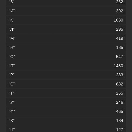
"З"
262
"И"
392
"К"
1030
"Л"
295
"М"
419
"Н"
185
"О"
547
"П"
1430
"Р"
283
"С"
882
"Т"
265
"У"
246
"Ф"
465
"Х"
184
"Ц"
127