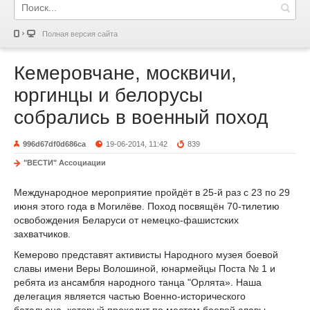
Полная версия сайта
Кемеровчане, москвичи,
юргинцы и белорусы
собрались в военный поход
996d67df0d686ca
19-06-2014, 11:42
839
"ВЕСТИ" Ассоциации
Международное мероприятие пройдёт в 25-й раз с 23 по 29
июня этого года в Могилёве. Поход посвящён 70-тилетию
освобождения Беларуси от немецко-фашистских
захватчиков.
Кемерово представят активисты Народного музея боевой
славы имени Веры Волошиной, юнармейцы Поста № 1 и
ребята из ансамбля народного танца "Орлята». Наша
делегация является частью Военно-исторического
батальона, который проходит по местам боевой славы