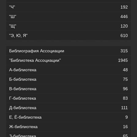
"Ч"
192
"Ш"
446
"Щ"
120
"Э, Ю, Я"
610
Библиография Ассоциации
315
"Библиотека Ассоциации"
1945
А-библиотека
48
Б-библиотека
75
В-библиотека
96
Г-библиотека
83
Д-библиотека
111
Е, Ё-библиотека
9
Ж-библиотека
16
З-библиотека
65