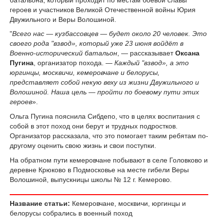
героев и участников Великой Отечественной войны Юрия
Двужильного и Веры Волошиной.
"
Всего нас — кузбассовцев — будет около 20 человек. Это
своего рода "взвод», который уже 23 июня войдёт в
Военно-исторический батальон
, — рассказывает
Оксана
Пугина
, организатор похода. —
Каждый "взвод», а это
юргинцы, москвичи, кемеровчане и белорусы,
представляет собой некую веху из жизни Двужильного и
Волошиной. Наша цель — пройти по боевому пути этих
героев
».
Ольга Пугина пояснила Сибдепо, что в целях воспитания с
собой в этот поход они берут и трудных подростков.
Организатор рассказала, что это помогает таким ребятам по-
другому оценить свою жизнь и свои поступки.
На обратном пути кемеровчане побывают в селе Головково и
деревне Крюково в Подмосковье на месте гибели Веры
Волошиной, выпускницы школы № 12 г. Кемерово.
Название статьи:
Кемеровчане, москвичи, юргинцы и
белорусы собрались в военный поход