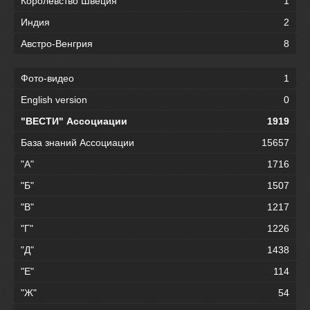
Королевство Швеция
1
Индия
2
Австро-Венгрия
8
Фото-видео
1
English version
0
"ВЕСТИ" Ассоциации
1919
База знаний Ассоциации
15657
"А"
1716
"Б"
1507
"В"
1217
"Г"
1226
"Д"
1438
"Е"
114
"Ж"
54