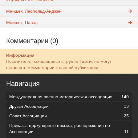
Мнишек, Леопольд-Анджей
Мнишек, Павел
Комментарии (0)
Информация
Посетители, находящиеся в группе
Гости
, не могут
оставлять комментарии к данной публикации.
Навигация
Международная военно-историческая ассоциация
140
Друзья Ассоциации
13
Совет Ассоциации
25
Приказы, циркулярные письма, распоряжения по
Ассоциации
11