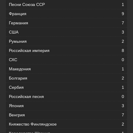
Песни Союза ССР
1
Франция
9
Германия
7
США
3
Румыния
2
Российская империя
8
СХС
0
Македония
1
Болгария
2
Сербия
1
Российская песня
0
Япония
3
Венгрия
7
Княжество Финляндское
2