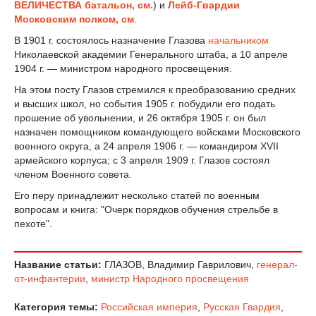
ВЕЛИЧЕСТВА батальон, см.
) и
Лейб-Гвардии
Московским полком, см
.
В 1901 г. состоялось назначение Глазова
начальником
Николаевской академии Генерального штаба, а 10 апреле
1904 г. — министром народного просв
е
щения.
На этом посту Глазов стремился к преобразованию средних
и высших школ, но события 1905 г. побудили его подать
прошение об увольнении, и 26 октября 1905 г. он был
назначен помощником командующего войсками Московского
военного округа, а 24 апреля 1906 г. — командиром XVII
армейского корпуса; с 3 апреля 1909 г. Глазов состоял
членом Военного сов
е
та.
Его перу принадлежит н
е
сколько статей по военным
вопросам и книга: "Очерк порядков обучения стр
е
льб
е
в
п
е
хот
е
".
Название статьи:
ГЛАЗОВ, Владимир Гаврилович,
генерал-
от-инфантерии
,
министр Народного просвещения
Категория темы:
Российская империя
,
Русская Гвардия
,