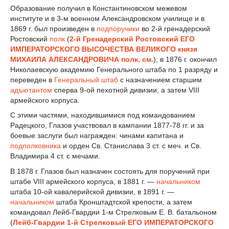
Образование получил в Константиновском межевом
институт
е
и в 3-м военном Александровском училищ
е
и в
1869 г. был произведен в
подпоручики
во 2-й гренадерский
Ростовский
полк
(
2-й Гренадерский Ростовский ЕГО
ИМПЕРАТОРСКОГО ВЫСОЧЕСТВА ВЕЛИКОГО князя
МИХАИЛА АЛЕКСАНДРОВИЧА полк, см.
); в 1876 г. окончил
Николаевскую академию Генерального штаба по 1 разряду и
переведен в
Генеральный штаб
с назначением старшим
адъютантом
сперва 9-ой п
е
хотной дивизии, а зат
е
м VIII
армейского корпуса.
С этими частями, находившимися под командованием
Радецкого, Глазов участвовал в кампании 1877-78 гг. и за
боевые заслуги был награжден: чинами капитана и
подполковника
и орден Св. Станислава 3 ст. с меч. и Св.
Владимира 4 ст. с мечами.
В 1878 г. Глазов был назначен состоять для поручений при
штаб
е
VIII армейского корпуса, в 1881 г. —
начальником
штаба 10-ой кавалерийской дивизии, в 1891 г. —
начальником
штаба Кронштадтской крепости, а зат
е
м
командовал Лейб-Гвардии 1-м Стр
е
лковым Е. В. батальоном
(
Лейб-Гвардии 1-й Стрелковый ЕГО ИМПЕРАТОРСКОГО