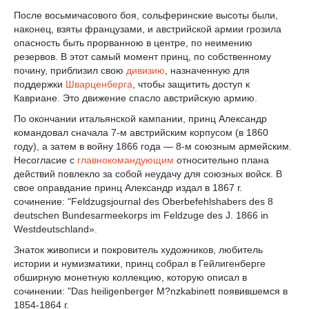
После восьмичасового боя, сольферинские высоты были,
наконец, взяты французами, и австрийской армии грозила
опасность быть прорванною в центре, по неимению
резервов. В этот самый момент принц, по собственному
почину, приблизил свою
дивизию
, назначенную для
поддержки
Шварценберга
, чтобы защитить доступ к
Кавриане. Это движение спасло австрийскую армию.
По окончании итальянской кампании, принц Александр
командовал сначала 7-м австрийским корпусом (в 1860
году), a затем в войну 1866 года — 8-м союзным армейским.
Несогласие с
главнокомандующим
относительно плана
действий повлекло за собой неудачу для союзных войск. В
свое оправдание принц Александр издал в 1867 г.
сочинение: "Feldzugsjournal des Oberbefehlshabers des 8
deutschen Bundesarmeekorps im Feldzuge des J. 1866 in
Westdeutschland».
Знаток живописи и покровитель художников, любитель
истории и нумизматики, принц собрал в Гейлигенберге
обширную монетную коллекцию, которую описал в
сочинении: "Das heiligenberger M?nzkabinett появившемся в
1854-1864 г.