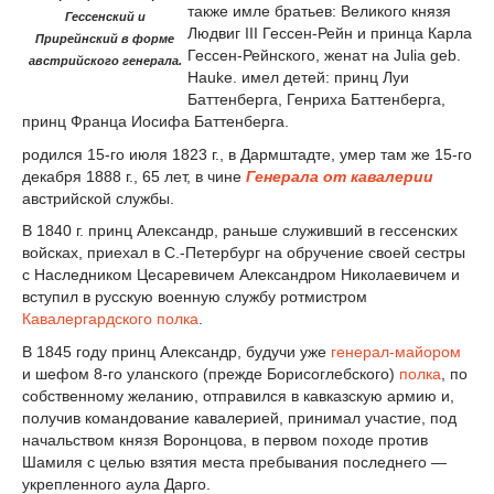
также имле братьев: Великого князя
Гессенский и
Людвиг III Гессен-Рейн и принца Карла
Прирейнский в форме
Гессен-Рейнского, женат на Julia geb.
австрийского генерала.
Hauke. имел детей: принц Луи
Баттенберга, Генриха Баттенберга,
принц Франца Иосифа Баттенберга.
родился 15-го июля 1823 г., в Дармштадте, умер там же 15-го
декабря 1888 г., 65 лет, в чине
Генерала от кавалерии
австрийской службы.
В 1840 г. принц Александр, раньше служивший в гессенских
войсках, приехал в С.-Петербург на обручение своей сестры
с Наследником Цесаревичем Александром Николаевичем и
вступил в русскую военную службу ротмистром
Кавалергардского полка
.
В 1845 году принц Александр, будучи уже
генерал-майором
и шефом 8-го уланского (прежде Борисоглебского)
полка
, по
собственному желанию, отправился в кавказскую армию и,
получив командование кавалерией, принимал участие, под
начальством князя Воронцова, в первом походе против
Шамиля с целью взятия места пребывания последнего —
укрепленного аула Дарго.