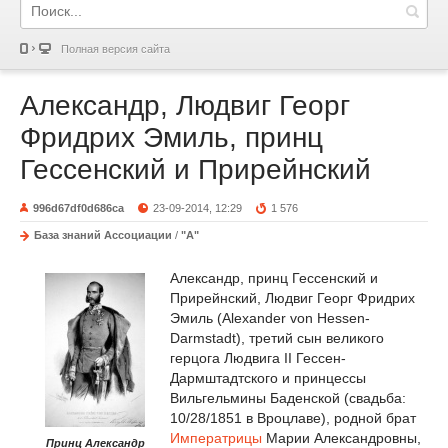
Полная версия сайта
Александр, Людвиг Георг
Фридрих Эмиль, принц
Гессенский и Прирейнский
996d67df0d686ca
23-09-2014, 12:29
1 576
База знаний Ассоциации
/
"А"
Александр, принц Гессенский и
Прирейнский, Людвиг Георг Фридрих
Эмиль (Alexander von Hessen-
Darmstadt), третий сын великого
герцога Людвига II Гессен-
Дармштадтского и принцессы
Вильгельмины Баденской (свадьба:
10/28/1851 в Вроцлаве), родной брат
Императрицы
Марии Александровны,
Принц Александр