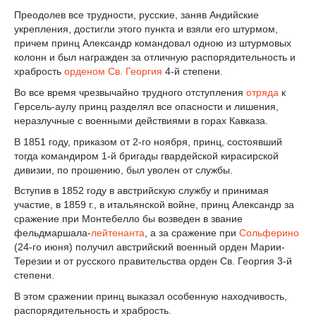
Преодолев все трудности, русские, заняв Андийские
укрепления, достигли этого пункта и взяли его штурмом,
причем принц Александр командовал одною из штурмовых
колонн и был награжден за отличную распорядительность и
храбрость
орденом Св. Георгия
4-й степени.
Во все время чрезвычайно трудного отступления
отряда
к
Герсель-аулу принц разделял все опасности и лишения,
неразлучные с военными действиями в горах Кавказа.
В 1851 году, приказом от 2-го ноября, принц, состоявший
тогда командиром 1-й бригады гвардейской кирасирской
дивизии, по прошению, был уволен от службы.
Вступив в 1852 году в австрийскую службу и принимая
участие, в 1859 г., в итальянской войне, принц Александр за
сражение при Монтебелло бы возведен в звание
фельдмаршала-
лейтенанта
, а за сражение при
Сольферино
(24-го июня) получил австрийский военный орден Марии-
Терезии и от русского правительства орден Св. Георгия 3-й
степени.
В этом сражении принц выказал особенную находчивость,
распорядительность и храбрость.