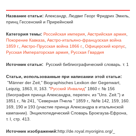
Название статьи:
Александр, Людвиг Георг Фридрих Эмиль,
принц Гессенский и Прирейнский
Категория темы:
Российская империя
,
Австрийская армия
,
Покорение Кавказа
,
Австро-итальяно-французская война
1859 г.
,
Австро-Прусская война 1866 г.
,
Офицерский корпус
,
Русская Императорская армия
,
Русская Гвардия
Источник статьи:
Русский библиографический словарь. т. 1
Статьи, использованные при написании этой статьи:
"Männer der Zeit," Biographisches Lexikon der Gegenwart,
Leipzig, 1863, II, 163. "
Русский Инвалид
" 1860 г. № 156
(биография принца Александра, перепеч. из "Uns. Zeit.") и
1851 г., № 241, "Северная Пчела " 1859 г., №№ 142, 159, 160.
169, 190 и 193 (участие принца Александра в итальянской
кампании). Энциклопедический Словарь Брокгауза-Ефрона,
т. I, стр. 413.
Источник изображений:
http://de.royal.myorigins.org/_