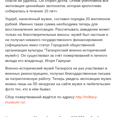
спасти не удалось. Он сгорел дотла. Огнём уничтожена вся
экспозиция ценнейших экспонатов, которая кропотливо
собиралась в течение 10 лет».
Ущерб, нанесённый музею, составил порядка 20 миллионов
рублей. Именно такая сумма необходима теперь для
восстановления экспозиции. Рассчитывать заведение может
только на благотворительные взносы: музей был частным и
не получал никакого государственного финансирования
(официально имел статус Городской общественной
организации культуры "Таганрогский военно-исторический
музей»). Он существовал за счёт пожертвований и личного
вклада его владельца, Игоря Гаркуши.
Военно-исторический музей Таганрога не раз участвовал в
военных реконструкциях, получал благодарственные письма
за патриотическую работу. Теперь увидеть экспозицию музея
можно лишь на 3D экскурсии на сайте музея и любительских
фото тех, кто в нём бывал.
Сбор пожертвований ведётся по адресу
http://military-
museum.ru/
.