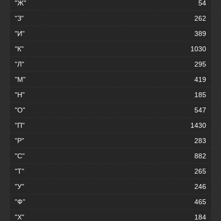
"Ж"
54
"З"
262
"И"
389
"К"
1030
"Л"
295
"М"
419
"Н"
185
"О"
547
"П"
1430
"Р"
283
"С"
882
"Т"
265
"У"
246
"Ф"
465
"Х"
184