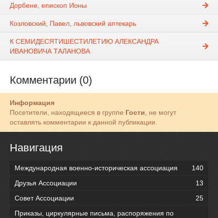
Дорбене, епископ Ионы
Козловский, Павел, львовский аптекарь
К СЕМИДЕСЯТИШЕСТИЛЕТИЮ АЛЕКСАНДРА
ИВАНОВИЧА ТАЛАНОВА
Комментарии (0)
Информация
Посетители, находящиеся в группе
Гости
, не могут
оставлять комментарии к данной публикации.
Навигация
Международная военно-историческая ассоциация
140
Друзья Ассоциации
13
Совет Ассоциации
25
Приказы, циркулярные письма, распоряжения по