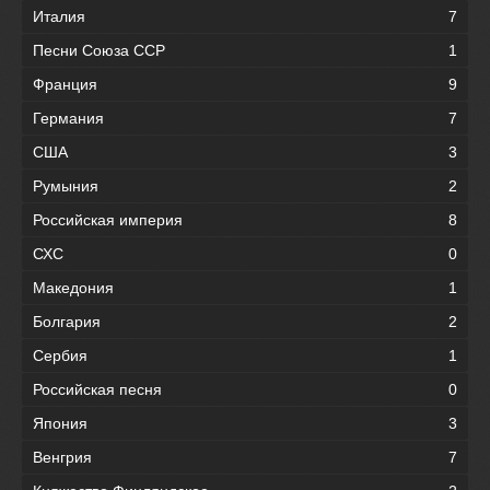
Италия
7
Песни Союза ССР
1
Франция
9
Германия
7
США
3
Румыния
2
Российская империя
8
СХС
0
Македония
1
Болгария
2
Сербия
1
Российская песня
0
Япония
3
Венгрия
7