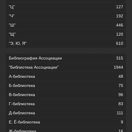
"Ц"
127
"Ч"
192
"Ш"
446
"Щ"
120
"Э, Ю, Я"
610
Библиография Ассоциации
315
"Библиотека Ассоциации"
1944
А-библиотека
48
Б-библиотека
75
В-библиотека
96
Г-библиотека
83
Д-библиотека
111
Е, Ё-библиотека
9
Ж-библиотека
16