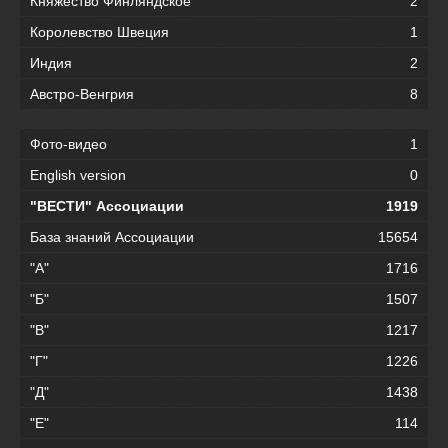
Княжество Финляндское
2
Королевство Швеция
1
Индия
2
Австро-Венгрия
8
Фото-видео
1
English version
0
"ВЕСТИ" Ассоциации
1919
База знаний Ассоциации
15654
"А"
1716
"Б"
1507
"В"
1217
"Г"
1226
"Д"
1438
"Е"
114