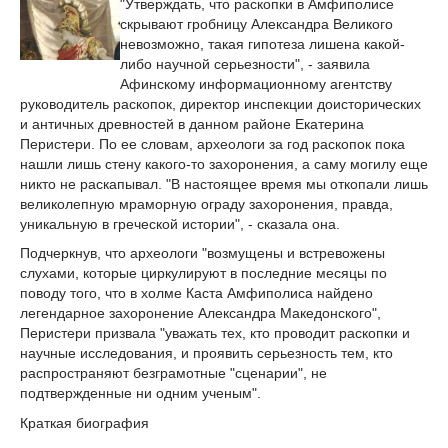
"Утверждать, что раскопки в Амфиполисе
скрывают гробницу Александра Великого
невозможно, такая гипотеза лишена какой-
либо научной серьезности", - заявила
Афинскому информационному агентству
руководитель раскопок, директор инспекции доисторических
и античных древностей в данном районе Екатерина
Перистери. По ее словам, археологи за год раскопок пока
нашли лишь стену какого-то захоронения, а саму могилу еще
никто не раскапывал. "В настоящее время мы откопали лишь
великолепную мраморную ограду захоронения, правда,
уникальную в греческой истории", - сказала она.
Подчеркнув, что археологи "возмущены и встревожены
слухами, которые циркулируют в последние месяцы по
поводу того, что в холме Каста Амфиполиса найдено
легендарное захоронение Александра Македонского",
Перистери призвала "уважать тех, кто проводит раскопки и
научные исследования, и проявить серьезность тем, кто
распространяют безграмотные "сценарии", не
подтвержденные ни одним ученым".
Краткая биография