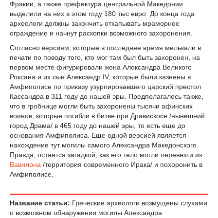
Фракии, а также префектура центральной Македонии
выделили на них в этом году 180 тыс евро. До конца года
археологи должны закончить откапывать мраморное
ограждение и начнут раскопки возможного захоронения.
Согласно версиям, которые в последнее время мелькали в
печати по поводу того, кто мог там был быть захоронен, на
первом месте фигурировали жена Александра Великого
Роксана и их сын Александр IV, которые были казнены в
Амфиполисе по приказу узурпировавшего царский престол
Кассандра в 311 году до нашей эры. Предполагалось также,
что в гробнице могли быть захоронены тысячи афинских
воинов, которые погибли в битве при Дравискосе /нынешний
город Драма/ в 465 году до нашей эры, то есть еще до
основания Амфиполиса. Еще одной версией является
нахождение тут могилы самого Александра Македонского.
Правда, остается загадкой, как его тело могли перевезти из
Вавилона
/территория современного Ирака/ и похоронить в
Амфиполисе.
Название статьи:
Греческие археологи возмущены слухами
о возможном обнаружении могилы Александра