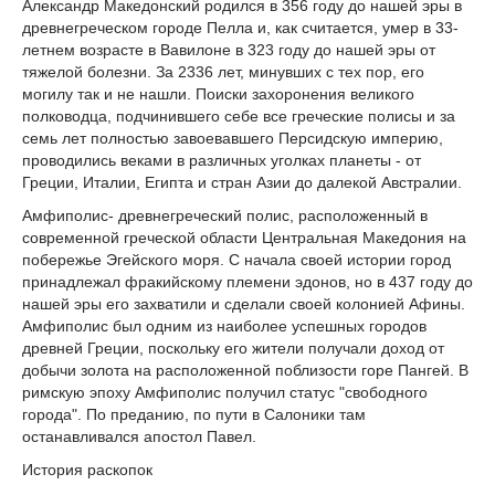
Александр Македонский родился в 356 году до нашей эры в
древнегреческом городе Пелла и, как считается, умер в 33-
летнем возрасте в Вавилоне в 323 году до нашей эры от
тяжелой болезни. За 2336 лет, минувших с тех пор, его
могилу так и не нашли. Поиски захоронения великого
полководца, подчинившего себе все греческие полисы и за
семь лет полностью завоевавшего Персидскую империю,
проводились веками в различных уголках планеты - от
Греции, Италии, Египта и стран Азии до далекой Австралии.
Амфиполис- древнегреческий полис, расположенный в
современной греческой области Центральная Македония на
побережье Эгейского моря. С начала своей истории город
принадлежал фракийскому племени эдонов, но в 437 году до
нашей эры его захватили и сделали своей колонией Афины.
Амфиполис был одним из наиболее успешных городов
древней Греции, поскольку его жители получали доход от
добычи золота на расположенной поблизости горе Пангей. В
римскую эпоху Амфиполис получил статус "свободного
города". По преданию, по пути в Салоники там
останавливался апостол Павел.
История раскопок