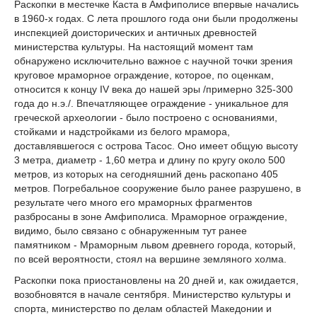
Раскопки в местечке Каста в Амфиполисе впервые начались
в 1960-х годах. С лета прошлого года они были продолжены
инспекцией доисторических и античных древностей
министерства культуры. На настоящий момент там
обнаружено исключительно важное с научной точки зрения
круговое мраморное ограждение, которое, по оценкам,
относится к концу IV века до нашей эры /примерно 325-300
года до н.э./. Впечатляющее ограждение - уникальное для
греческой археологии - было построено с основаниями,
стойками и надстройками из белого мрамора,
доставлявшегося с острова Тасос. Оно имеет общую высоту
3 метра, диаметр - 1,60 метра и длину по кругу около 500
метров, из которых на сегодняшний день раскопано 405
метров. Погребальное сооружение было ранее разрушено, в
результате чего много его мраморных фрагментов
разбросаны в зоне Амфиполиса. Мраморное ограждение,
видимо, было связано с обнаруженным тут ранее
памятником - Мраморным львом древнего города, который,
по всей вероятности, стоял на вершине земляного холма.
Раскопки пока приостановлены на 20 дней и, как ожидается,
возобновятся в начале сентября. Министерство культуры и
спорта, министерство по делам областей Македонии и