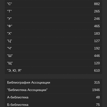
"С"
882
"Т"
265
"У"
246
"Ф"
465
"Х"
183
"Ц"
127
"Ч"
192
"Ш"
446
"Щ"
120
"Э, Ю, Я"
610
Библиография Ассоциации
315
"Библиотека Ассоциации"
1946
А-библиотека
48
Б-библиотека
75