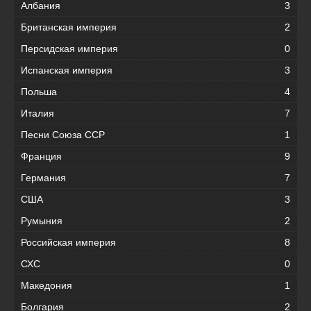
Албания
3
Британская империя
2
Персидская империя
0
Испанская империя
3
Польша
4
Италия
7
Песни Союза ССР
1
Франция
9
Германия
7
США
3
Румыния
2
Российская империя
8
СХС
0
Македония
1
Болгария
2