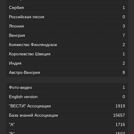
Сербия
1
Российская песня
0
Япония
3
Венгрия
7
Княжество Финляндское
2
Королевство Швеция
1
Индия
2
Австро-Венгрия
8
Фото-видео
1
English version
0
"ВЕСТИ" Ассоциации
1919
База знаний Ассоциации
15657
"А"
1716
"Б"
1507