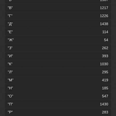
"В"
1217
"Г"
1226
"Д"
1438
"Е"
114
"Ж"
54
"З"
262
"И"
393
"К"
1030
"Л"
295
"М"
419
"Н"
185
"О"
547
"П"
1430
"Р"
283