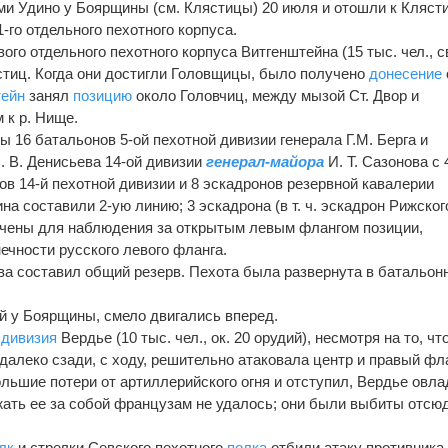
ами Удино у Боярщины (см. Клястицы) 20 июля и отошли к Кляст
-го отдельного пехотного корпуса.
ого отдельного пехотного корпуса Витгенштейна (15 тыс. чел., с
стиц. Когда они достигли Головщицы, было получено
донесение
тейн
занял
позицию
около Головчиц, между мызой Ст. Двор и
 к р. Нище.
 16 батальонов 5-ой пехотной дивизии генерала Г.М. Берга и
. В. Денисьева 14-ой дивизии
генерал-майора
И. Т. Сазонова с 
ов 14-й пехотной дивизии и 8 эскадронов резервной кавалерии
нина составили 2-ую линию; 3 эскадрона (в т. ч. эскадрон Рижског
ачены для наблюдения за открытым левым флангом позиции,
ечности русского левого фланга.
а составил общий резерв. Пехота была развернута в батальон
й у Боярщины, смело двигались вперед.
я
дивизия
Вердье (10 тыс. чел., ок. 20 орудий), несмотря на то, чт
далеко сзади, с ходу, решительно атаковала центр и правый фл
ольшие потери от артиллерийского огня и отступил, Вердье овла
жать ее за собой французам не удалось; они были выбиты отсю
лк
и стрелки Севского пехотного
полка
отбили атаку противника