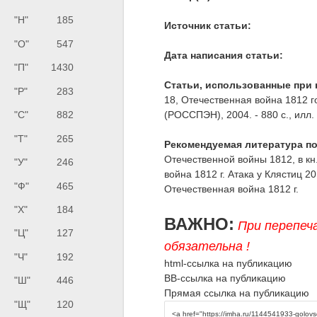
"Н"
185
Источник статьи:
"О"
547
Дата написания статьи:
"П"
1430
Статьи, использованные при 
"Р"
283
18, Отечественная война 1812 г
"С"
882
(РОССПЭН), 2004. - 880 с., илл.
"Т"
265
Рекомендуемая литература по
Отечественной войны 1812, в кн.:
"У"
246
война 1812 г. Атака у Клястиц 20
"Ф"
465
Отечественная война 1812 г.
"Х"
184
ВАЖНО:
При перепеч
"Ц"
127
обязательна !
"Ч"
192
html-ссылка на публикацию
BB-ссылка на публикацию
"Ш"
446
Прямая ссылка на публикацию
"Щ"
120