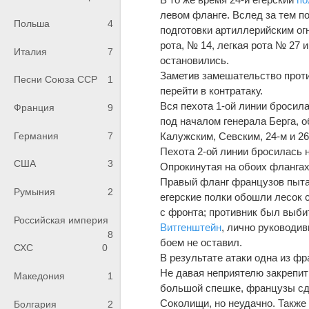
левом фланге. Вслед за тем п
Польша
4
подготовки артиллерийским ог
рота, № 14, легкая рота № 27 
Италия
7
остановились.
Заметив замешательство прот
Песни Союза ССР
1
перейти в контратаку.
Вся пехота 1-ой линии бросила
Франция
9
под началом генерала Берга, 
Германия
7
Калужским, Севским, 24-м и 2
Пехота 2-ой линии бросилась н
США
3
Опрокинутая на обоих фланга
Правый фланг французов пытал
Румыния
2
егерские полки обошли лесок с
с фронта; противник был выбит
Российская империя
Витгенштейн
, лично руководив
8
боем не оставил.
СХС
0
В результате атаки одна из фр
Не давая неприятелю закрепить
Македония
1
большой спешке, французы сде
Соколищи, но неудачно. Также
Болгария
2