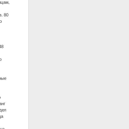
ицам,
в. 80
о
48
о
ные
о
анг
дел
да
 на