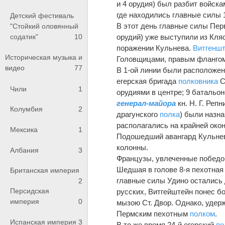
и 4 орудия) был разбит войск
где находились главные силы 1
Детский фестиваль
В этот день главные силы Перв
"Стойкий оловянный
содатик"
10
орудий) уже выступили из Кля
поражении Кульнева.
Витгенш
Историческая музыка и
Головщицами, правым флангом
видео
77
В 1-ой линии были расположены
егерская бригада
полковника
С
Чили
1
орудиями в центре; 9 батальон
генерал-майора
кн. Н. Г. Реп
Колумбия
2
драгунского
полка
) были назн
располагались на крайней окон
Мексика
1
Подошедший авангард Кульнев
колонны.
Албания
3
Французы, увлеченные победо
Шедшая в голове 8-я пехотна
Британская империя
главные силы Удино остались 
2
Персидская
русских, Витгейштейн понес б
империя
0
мызою Ст. Двор. Однако, удер
Пермским пехотным
полком
.
Испанская империя
3
В то же время 24-й егерский
по