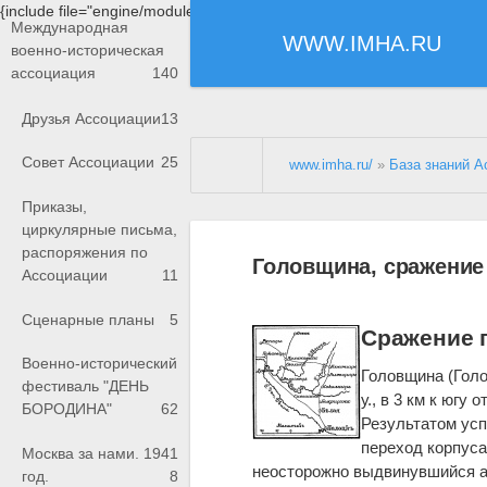
{include file="engine/modules/saperu/head.php"}
Международная
WWW.IMHA.RU
военно-историческая
ассоциация
140
Друзья Ассоциации
13
Совет Ассоциации
25
www.imha.ru/
»
База знаний А
Приказы,
циркулярные письма,
распоряжения по
Головщина, сражение
Ассоциации
11
Сценарные планы
5
Сражение п
Военно-исторический
Головщина (Голо
фестиваль "ДЕНЬ
у., в 3 км к югу 
БОРОДИНА"
62
Результатом усп
переход корпуса
Москва за нами. 1941
неосторожно выдвинувшийся ав
год.
8