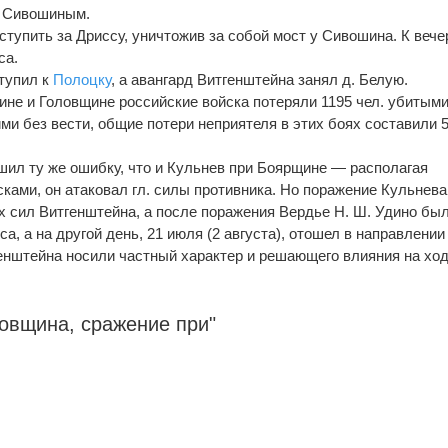
и Сивошиным.
упить за Дриссу, уничтожив за собой мост у Сивошина. К вече
са.
тупил к
Полоцку
, а авангард Витгенштейна занял д. Белую.
ине и Головщине российские войска потеряли 1195 чел. убитыми
ми без вести, общие потери неприятеля в этих боях составили 
ил ту же ошибку, что и Кульнев при Боярщине — располагая
ками, он атаковал гл. силы противника. Но поражение Кульнева
х сил Витгенштейна, а после поражения Вердье Н. Ш. Удино бы
а, а на другой день, 21 июля (2 августа), отошел в направлении
енштейна носили частный характер и решающего влияния на хо
ловщина, сражение при"