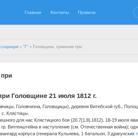
Главная
Контакты
Правила
ссоциации
»
"Г"
» Головщина, сражение при
 при
ри Головщине 21 июля 1812 г.
вчицы, Головчизна, Головщицы), деревня Витебской губ., Полоц
от с. Клястицы.
ешного для нас Клястицкого боя (20.7(1.8).1812), 18-19 июля яв
 гр. Витгенштейна в наступление (см. Отечественная война); одн
ангард корпуса (генерала Кульнева, 1 батальон, 3 драгунских