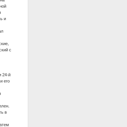
ной
я
ь и
ал
ские,
ский с
 24-й
и его
я
плен.
ть в
затем