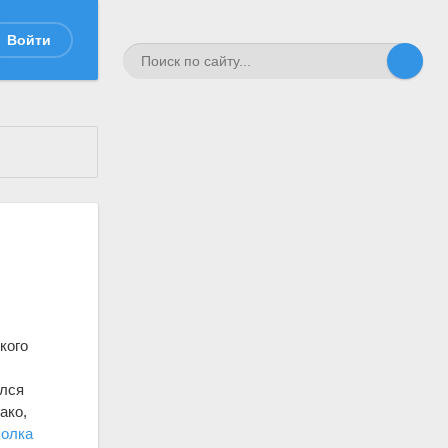
Войти
кого
ился
ако,
полка