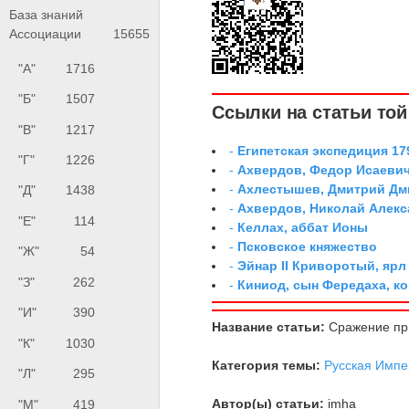
База знаний
Ассоциации
15655
"А"
1716
"Б"
1507
Ссылки на статьи той 
"В"
1217
-
Египетская экспедиция 179
"Г"
1226
-
Ахвердов, Федор Исаевич
-
Ахлестышев, Дмитрий Дми
"Д"
1438
-
Ахвердов, Николай Алекс
"Е"
114
-
Келлах, аббат Ионы
-
Псковское княжество
"Ж"
54
-
Эйнар II Криворотый, яр
"З"
262
-
Киниод, сын Фередаха, к
"И"
390
Название статьи:
Сражение при
"К"
1030
Категория темы:
Русская Импе
"Л"
295
Автор(ы) статьи:
imha
"М"
419