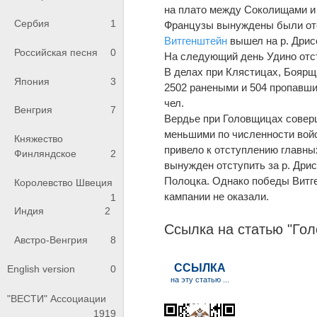
на плато между Соколищами 
Сербия
1
Французы вынуждены были отст
Витгенштейн
вышел на р. Дрис
Российская песня
0
На следующий день Удино отс
В делах при Клястицах, Боярщ
Япония
3
2502 ранеными и 504 пропавши
чел.
Венгрия
7
Вердье при Головщицах соверш
меньшими по численности войс
Княжество
привело к отступлению главны
Финляндское
2
вынужден отступить за р. Дрисс
Полоцка. Однако победы Витг
Королевство Швеция
кампании не оказали.
1
Индия
2
Ссылка на статью "Го
Австро-Венгрия
8
English version
0
"ВЕСТИ" Ассоциации
1919