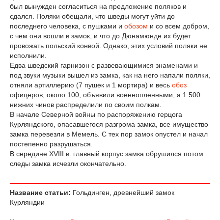
был вынужден согласиться на предложение поляков и
сдался. Поляки обещали, что шведы могут уйти до
последнего человека, с пушками и
обозом
и со всем добром,
с чем они вошли в замок, и что до Дюнамюнде их будет
провожать польский конвой. Однако, этих условий поляки не
исполнили.
Едва шведский гарнизон с развевающимися знаменами и
под звуки музыки вышел из замка, как на него напали поляки,
отняли артиллерию (7 пушек и 1 мортира) и весь
обоз
офицеров, около 100, объявили военнопленными, а 1.500
нижних чинов распределили по своим полкам.
В начале Северной войны по распоряжению герцога
Курляндского, опасавшегося разгрома замка, все имущество
замка перевезли в Мемель. С тех пор замок опустел и начал
постепенно разрушаться.
В середине XVIII в. главный корпус замка обрушился потом
следы замка исчезли окончательно.
Название статьи:
Гольдинген, древнейший замок
Курляндии