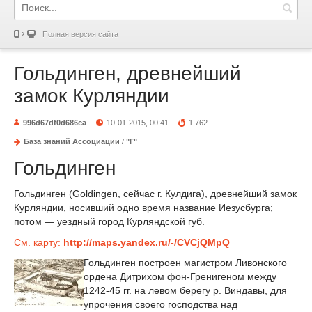
Полная версия сайта
Гольдинген, древнейший
замок Курляндии
996d67df0d686ca
10-01-2015, 00:41
1 762
База знаний Ассоциации
/
"Г"
Гольдинген
Гольдинген (Goldingen, сейчас г. Кулдига), древнейший замок
Курляндии, носивший одно время название Иезусбурга;
потом — уездный город Курляндской губ.
См. карту:
http://maps.yandex.ru/-/CVCjQMpQ
Гольдинген построен магистром Ливонского
ордена Дитрихом фон-Гренигеном между
1242-45 гг. на левом берегу р. Виндавы, для
упрочения своего господства над