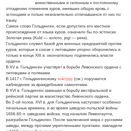
воинственными и склонным к постоянному
отпадению племенем куров, имевших общую кровь с
эстонцами и только незначительно отличавшихся от них по
языку.
Самое слово Гольдинген, если допустить его местное
происхождение от языка куров, означало бы по-эстонски
Золотая река (Kuld — золото, jegi — река).
Гольдинген служил базой для военных предприятий против
куров, которые в союзе с литовцами упорно оборонялись и
только в конце XIII в. окончательно подчинились власти
ордена.
В XV в. Гольдинген участвует в борьбе Ливонского ордена с
литовцами и поляками.
В 1417 г. Гольдингенскому
комтуру
(см.) поручается
наблюдение за враждебными самогитами.
В XVI в. Гольдинген замешан в борьбу вестфальской и
рейнской партии за магистерство Ливонского ордена.
Во 2-ой полов. XVI в. для Гольдингена наступают особенно
печальные времена, и во время шведско-польской войны
1656-60 гг. шведские войска, под началом Левенгаупта,
разграбили Гольдинген. После заключения мира с русскими
шведы, между прочими укрепленными пунктами, завладели