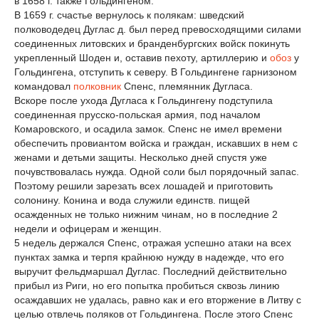
в 1658 г. также Гольдингеном.
В 1659 г. счастье вернулось к полякам: шведский
полководедец Дуглас д. был перед превосходящими силами
соединенных литовских и бранденбургских войск покинуть
укрепленный Шоден и, оставив пехоту, артиллерию и
обоз
у
Гольдингена, отступить к северу. В Гольдингене гарнизоном
командовал
полковник
Спенс, племянник Дугласа.
Вскоре после ухода Дугласа к Гольдингену подступила
соединенная прусско-польская армия, под началом
Комаровского, и осадила замок. Спенс не имел времени
обеспечить провиантом войска и граждан, искавших в нем с
женами и детьми защиты. Несколько дней спустя уже
почувствовалась нужда. Одной соли был порядочный запас.
Поэтому решили зарезать всех лошадей и приготовить
солонину. Конина и вода служили единств. пищей
осажденных не только нижним чинам, но в последние 2
недели и офицерам и женщин.
5 недель держался Спенс, отражая успешно атаки на всех
пунктах замка и терпя крайнюю нужду в надежде, что его
выручит фельдмаршал Дуглас. Последний действительно
прибыл из Риги, но его попытка пробиться сквозь линию
осаждавших не удалась, равно как и его вторжение в Литву с
целью отвлечь поляков от Гольдингена. После этого Спенс