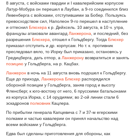
8 августа, с войсками гвардии и I кавалерийским корпусом
Латур-Мобура он перешел в Лаубан, а 9-го соединился близ
Левенберга с войсками, отступившими за Бобер. Пользуясь
превосходством сил, Наполеон 9-го перешел в наступление
и оттеснил
Блюхера
к р. Дейхсель. 10 августа, в 10 ч. утра,
французы атаковали авангард
Ланжерона
, и последний, без
разрешения
Блюхера
, отошел к Гольдбергу. Тогда
Блюхер
приказал отступить и др. корпусам. Но т. к. противник
преследовал вяло, то Иорку был приказано, остановясь у
Гредицберга, дать отпор, а
Ланжерону
возвратиться и занять
позицию
у Гольдберга, на р. Кацбах.
Ланжерон
в ночь на 11 августа вновь подошел к Гольдбергу.
Еще до прихода,
Ланжерона
Блюхер
распорядился
обороной позиции у Гольдберга, заняв город и высоту
Фленсберг, к юго-востоку от него, 6 прусскими батальонами
из корпуса Иорка, с 14 орудиями; во 2-ой линии стали 6
эскадронов
полковник
Кацлера.
По прибытии генерала Капцевича с 7 и 37-м егерскими
полками и частью кавалерии он принял начальство над
всеми войсками у Гольдберга.
Едва был сделаны приготовления для обороны, как