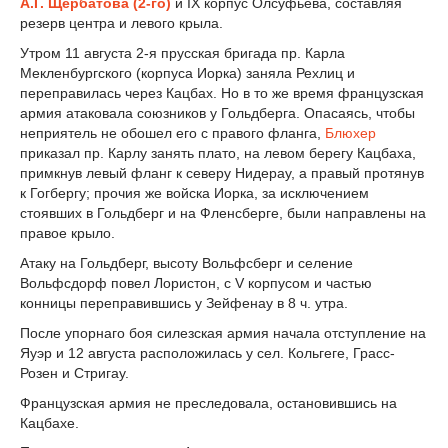
А.Г. Щербатова (2-го)
и IX корпус Олсуфьева, составляя
резерв центра и левого крыла.
Утром 11 августа 2-я прусская бригада пр. Карла
Мекленбургского (корпуса Иорка) заняла Рехлиц и
переправилась через Кацбах. Но в то же время французская
армия атаковала союзников у Гольдберга. Опасаясь, чтобы
неприятель не обошел его с правого фланга,
Блюхер
приказал пр. Карлу занять плато, на левом берегу Кацбаха,
примкнув левый фланг к северу Нидерау, а правый протянув
к Гогбергу; прочия же войска Иорка, за исключением
стоявших в Гольдберг и на Фленсберге, были направлены на
правое крыло.
Атаку на Гольдберг, высоту Вольфсберг и селение
Вольфсдорф повел Лористон, с V корпусом и частью
конницы переправившись у Зейфенау в 8 ч. утра.
После упорнаго боя силезская армия начала отступление на
Яуэр и 12 августа расположилась у сел. Кольгеге, Грасс-
Розен и Стригау.
Французская армия не преследовала, остановившись на
Кацбахе.