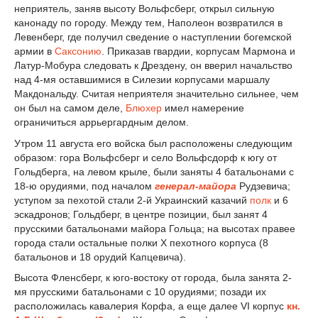
неприятель, заняв высоту Вольфсберг, открыл сильную
канонаду по городу. Между тем, Наполеон возвратился в
Левенберг, где получил сведение о наступлении богемской
армии в
Саксонию
. Приказав гвардии, корпусам Мармона и
Латур-Мобура следовать к Дрездену, он вверил начальство
над 4-мя оставшимися в Силезии корпусами маршалу
Макдональду. Считая неприятеля значительно сильнее, чем
он был на самом деле,
Блюхер
имел намерение
ограничиться аррьергардным делом.
Утром 11 августа его войска был расположены следующим
образом: гора Вольфсберг и село Вольфсдорф к югу от
Гольдберга, на левом крыле, были заняты 4 батальонами с
18-ю орудиями, под началом
генерал-майора
Рудзевича;
уступом за пехотой стали 2-й Украинский казачий
полк
и 6
эскадронов; Гольдберг, в центре позиции, был занят 4
прусскими батальонами майора Гольца; на высотах правее
города стали остальные полки X пехотного корпуса (8
батальонов и 18 орудий Капцевича).
Высота Фленсберг, к юго-востоку от города, была занята 2-
мя прусскими батальонами с 10 орудиями; позади их
расположилась кавалерия Корфа, а еще далее VI корпус
кн.