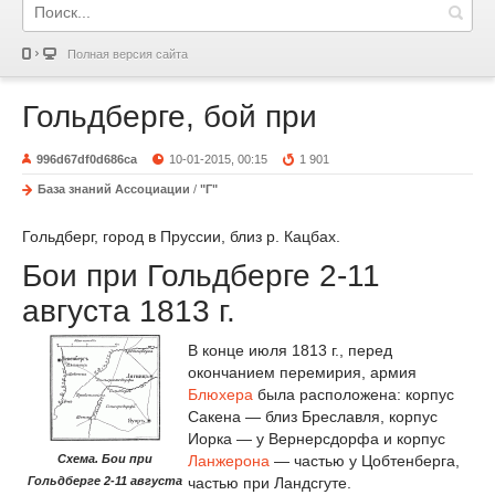
Полная версия сайта
Гольдберге, бой при
996d67df0d686ca
10-01-2015, 00:15
1 901
База знаний Ассоциации
/
"Г"
Гольдберг, город в Пруссии, близ р. Кацбах.
Бои при Гольдберге 2-11
августа 1813 г.
В конце июля 1813 г., перед
окончанием перемирия, армия
Блюхера
была расположена: корпус
Сакена — близ Бреславля, корпус
Иорка — у Вернерсдорфа и корпус
Схема. Бои при
Ланжерона
— частью у Цобтенберга,
Гольдберге 2-11 августа
частью при Ландсгуте.