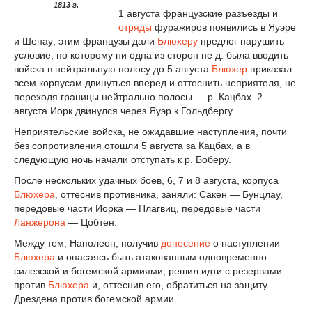
1813 г.
1 августа французские разъезды и
отряды
фуражиров появились в Яуэре
и Шенау; этим французы дали
Блюхеру
предлог нарушить
условие, по которому ни одна из сторон не д. была вводить
войска в нейтральную полосу до 5 августа
Блюхер
приказал
всем корпусам двинуться вперед и оттеснить неприятеля, не
переходя границы нейтрально полосы — р. Кацбах. 2
августа Иорк двинулся через Яуэр к Гольдбергу.
Неприятельские войска, не ожидавшие наступления, почти
без сопротивления отошли 5 августа за Кацбах, а в
следующую ночь начали отступать к р. Боберу.
После нескольких удачных боев, 6, 7 и 8 августа, корпуса
Блюхера
, оттеснив противника, заняли: Сакен — Бунцлау,
передовые части Иорка — Плагвиц, передовые части
Ланжерона
— Цобтен.
Между тем, Наполеон, получив
донесение
о наступлении
Блюхера
и опасаясь быть атакованным одновременно
силезской и богемской армиями, решил идти с резервами
против
Блюхера
и, оттеснив его, обратиться на защиту
Дрездена против богемской армии.