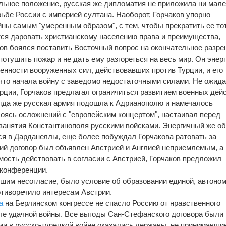
льное положение, русская же дипломатия не приложила ни мал
рьбе России с империей султана. Наоборот, Горчаков упорно
йны самым "умеренным образом", с тем, чтобы прекратить ее то
ится даровать христианскому населению права и преимущества,
ов боялся поставить Восточный вопрос на окончательное разр
потушить пожар и не дать ему разгореться на весь мир. Он энер
енности вооруженных сил, действовавших против Турции, и его
 что начала войну с заведомо недостаточными силами. Не ожид
рции, Горчаков предлагал ограничиться развитием военных дейс
огда же русская армия подошла к Адрианополю и намечалось
боясь осложнений с "европейским концертом", настаивал перед
занятия Константинополя русскими войсками. Энергичный же о
ся в Дарданеллы, еще более побуждал Горчакова ратовать за
кий договор был объявлен Австрией и Англией неприемлемым, а
мость действовать в согласии с Австрией, Горчаков предложил
 конференции.
шим несогласие, было условие об образовании единой, автоно
отиворечило интересам Австрии.
а
на Берлинском конгрессе не спасло Россию от нравственного
ле удачной войны. Все выгоды Сан-Стефанского договора были
ми в русско-турецкой войне оказались державы, не принимавши