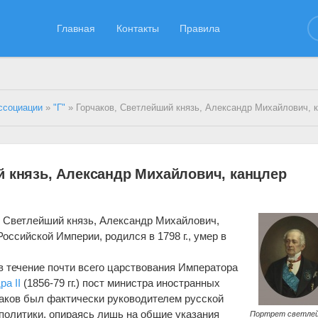
Главная
Контакты
Правила
ссоциации
»
"Г"
» Горчаков, Светлейший князь, Александр Михайлович, канцлер Российс
й князь, Александр Михайлович, канцлер
, Светлейший князь, Александр Михайлович,
оссийской Империи, родился в 1798 г., умер в
в течение почти всего царствования Императора
а II
(1856-79 гг.) пост министра иностранных
чаков был фактически руководителем русской
политики, опираясь лишь на общие указания
Портрет светле