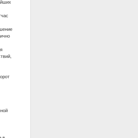
ейших
тчас
ешение
гично
ая
твий,
борот
мной
е в