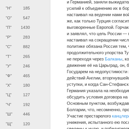
и Германией, заняли выжидате
усилий к объединению их в бо
"Н"
185
настаивал на ведении нами во
"О"
547
же, как только Турция соглас
выговоренные Европой. Горчак
"П"
1430
и заявлял, что цель России — 
"Р"
283
настаивал на сокращении числ
политике обязана Россия тем,
"С"
882
продолжительного упорства Ту
"Т"
265
не переходя через
Балканы
, к
движение её на Царьград, он, 
"У"
246
Государем на недопустимости 
"Ф"
465
действий Англии, вторгнувшей
уступки, и когда Сан-Стефанс
"Х"
180
Германия указала на необходи
"Ц"
127
обсудить условия договора на
Основным пунктом, возбуждав
"Ч"
192
Болгарии, что, несомненно, пр
"Ш"
446
Участие престарелого
канцлер
унижения, испытанного ею пос
"Щ"
120
сведены к нулю, и победителя