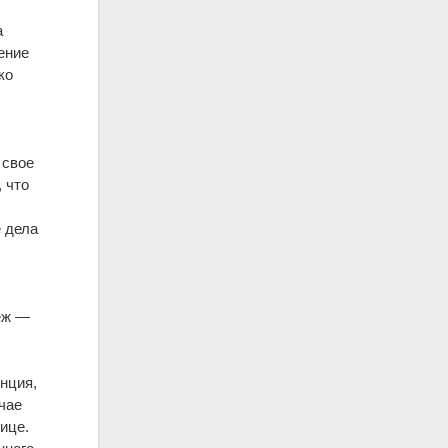
а
ение
ко
с
 свое
 что
е дела
теж —
енция,
чае
ице.