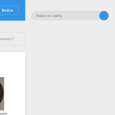
Войти
кой Империи
йшего