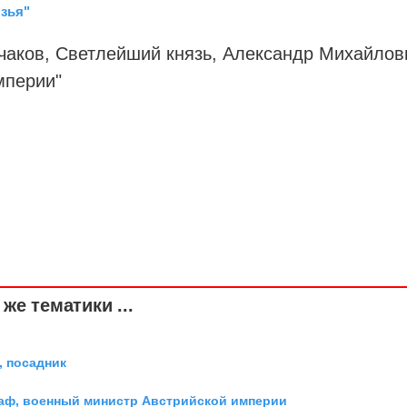
язья"
чаков, Светлейший князь, Александр Михайлов
мперии"
же тематики ...
 посадник
граф, военный министр Австрийской империи