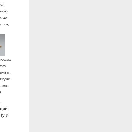
ра
акова.
отал-
оссия,
ловка в
ного
акова).
Вторая
нтарь,
а
,
ции;
зу и