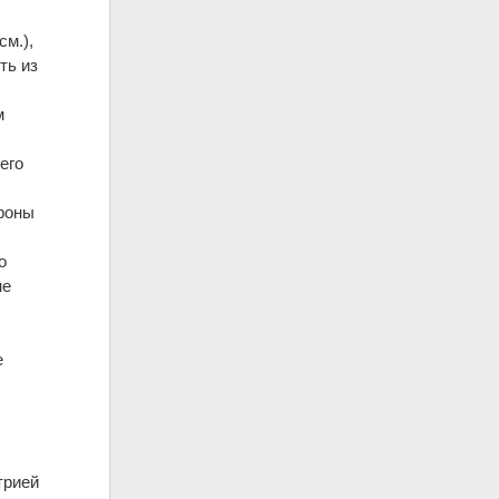
см.),
ть из
м
его
ороны
о
не
е
к
трией