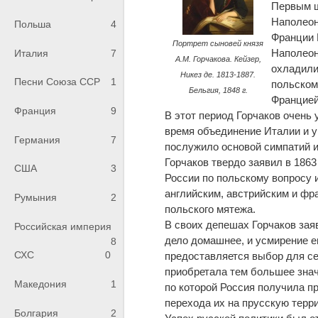
Первым ш
Наполеон
Польша
4
Франции 
Портрет сыновей князя
Наполеон
Италия
7
А.М. Горчакова. Кейзер,
охладили
Никез де. 1813-1887.
Песни Союза ССР
1
польском
Бельгия, 1848 г.
Францией
Франция
9
В этот период Горчаков очень 
время объединение Италии и у
Германия
7
послужило основой симпатий и
Горчаков твердо заявил в 1863
США
3
России по польскому вопросу 
английским, австрийским и фр
Румыния
2
польского мятежа.
В своих депешах Горчаков зая
Российская империя
дело домашнее, и усмирение е
8
СХС
0
предоставляется выбор для се
приобретала тем большее значе
Македония
1
по которой Россия получила п
перехода их на прусскую терр
Болгария
2