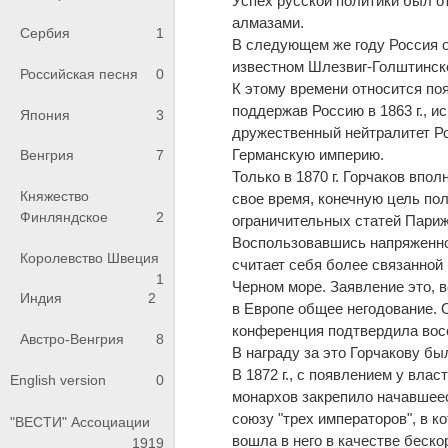
Успех русской политики был о
алмазами.
Сербия
1
В следующем же году Россия о
известном Шлезвиг-Голштинск
Российская песня
0
К этому времени относится поя
поддержав Россию в 1863 г., 
Япония
3
дружественный нейтралитет Рос
Германскую империю.
Венгрия
7
Только в 1870 г. Горчаков впо
Княжество
свое время, конечную цель по
Финляндское
2
ограничительных статей Париж
Воспользовавшись напряженной
Королевство Швеция
считает себя более связанной
1
Черном море. Заявление это, 
Индия
2
в Европе общее негодование. 
конференция подтвердила вос
Австро-Венгрия
8
В награду за это Горчакову бы
В 1872 г., с появлением у вла
English version
0
монархов закрепило начавшеес
союзу "трех императоров", в 
"ВЕСТИ" Ассоциации
вошла в него в качестве беско
1919