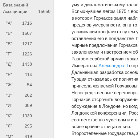
уму и дипломатическому талан
База знаний
Вспыхнувшее летом 1875 г. вос
Ассоциации
15650
в котором Горчаков занял на
"А"
1716
пределов умеренности, он в т
улаживании конфликта путем у
"Б"
1507
оставления его в подданстве 
"В"
1217
мирные предложения Горчакова
заявлениями и настроением об
"Г"
1226
Разгром сербской армии турка
"Д"
1438
Императора
Александра II
о пр
Дальнейшая разработка основ
"Е"
114
Турция отказалась от приняти
"Ж"
54
принесла желаемой Горчаковы
Непосредственные переговоры
"З"
262
Горчаков отсрочить вооруженн
"И"
389
обсуждение в Лондоне, но ког
Лондонской конференции, Росс
"К"
1030
соответственно чувствам и ин
"Л"
295
войне крайне отрицательно.
Второстепенные государства, 
"М"
419