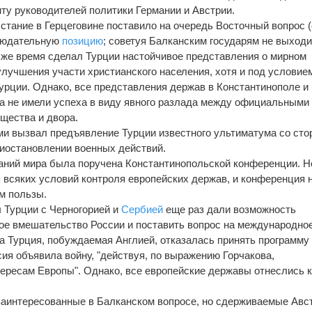
ту руководителей политики Германии и Австрии.
стание в Герцеговине поставило на очередь Восточный вопрос (
блюдательную
позицию
; советуя Балканским государям не выходи
о же время сделал Турции настойчивое представления о мирном
лучшения участи христианского населения, хотя и под условие
Турции. Однако, все представления держав в Константинополе и
 не имели успеха в виду явного разлада между официальными 
щества и двора.
ми вызвал предъявление Турции известного ультиматума со ст
иостановлении военных действий.
аний мира была поручена Константинопольской конференции. Н
я всяких условий контроля европейских держав, и конференция 
м пользы.
 Турции с Черногорией и
Сербией
еще раз дали возможность
ое вмешательство России и поставить вопрос на международно
да Турция, побуждаемая Англией, отказалась принять программу
ия объявила войну, "действуя, по выражению Горчакова,
тересам Европы". Однако, все европейские державы отнеслись 
заинтересованные в Балканском вопросе, но сдерживаемые Авс