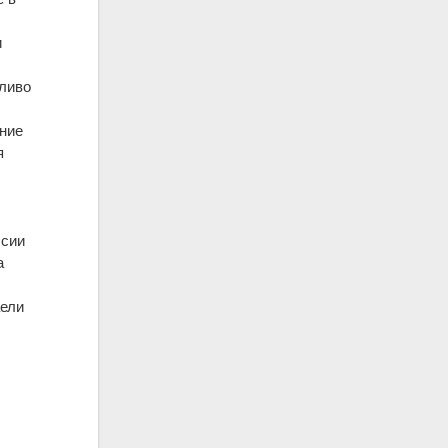
и
дливо
ение
я
.
ссии
а
аели