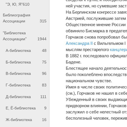
"Э, Ю, Я"
610
ней участия, но сумевшие зас
На Берлинском конгрессе зав
Библиография
Австрией, послужившие затем 
Ассоциации
315
Общественное мнение России 
обвиняло Бисмарка в предател
"Библиотека
Горчаков снова попробовал бы
Ассоциации"
1944
Александра II
с Вильгельмом I 
мыслям престарелого
канцлер
А-библиотека
48
В 1882 г. последовало официал
Бадене.
Б-библиотека
75
Блестящее начало деятельност
В-библиотека
96
было поколеблено впоследстви
национальном чувстве.
Г-библиотека
83
Имея в числе своих политичес
(см.), Горчаков не нашел в се
Д-библиотека
111
Убежденный в своих выдающих
придворном влиянии, Горчаков 
Е, Ё-библиотека
9
заслужил о себе нелестный отз
бесполезный человек, пережив
Ж-библиотека
16