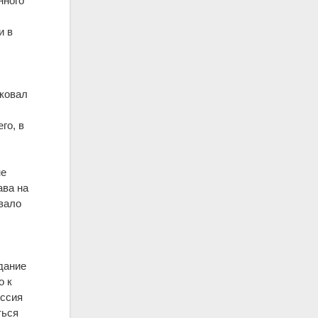
нного
и в
сковал
го, в
не
ава на
вало
идание
о к
оссия
ться