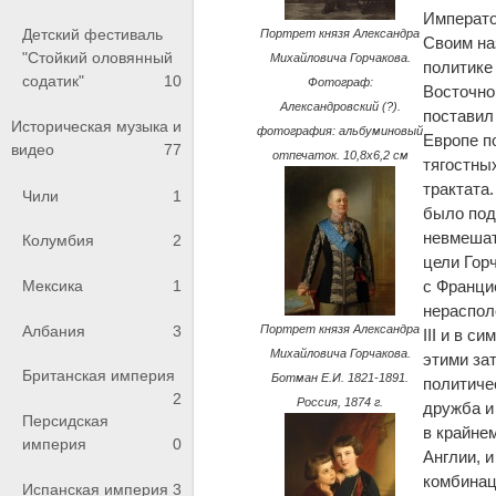
Императо
Детский фестиваль
Портрет князя Александра
Своим на
"Стойкий оловянный
Михайловича Горчакова.
политике
содатик"
10
Фотограф:
Восточно
Александровский (?).
поставил
Историческая музыка и
фотография: альбуминовый
Европе п
видео
77
отпечаток. 10,8х6,2 см
тягостны
трактата
Чили
1
было под
невмешат
Колумбия
2
цели Гор
с Франци
Мексика
1
нераспо
Албания
3
Портрет князя Александра
III и в с
Михайловича Горчакова.
этими за
Британская империя
Ботман Е.И. 1821-1891.
политиче
2
Россия, 1874 г.
дружба и
Персидская
в крайне
империя
0
Англии, 
комбинац
Испанская империя
3