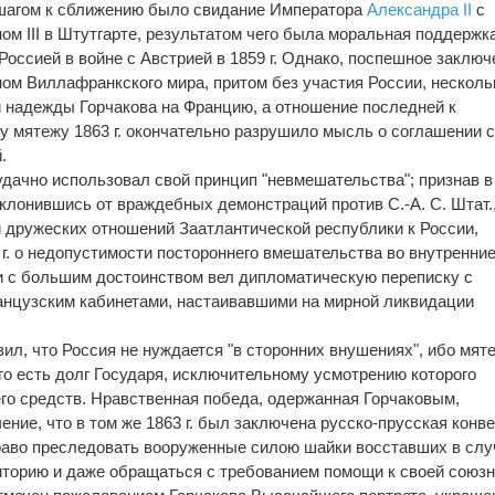
агом к сближению было свидание Императора
Александра II
с
ом III в Штутгарте, результатом чего была моральная поддержк
Россией в войне с Австрией в 1859 г. Однако, поспешное заключ
ом Виллафранкского мира, притом без участия России, несколь
 надежды Горчакова на Францию, а отношение последней к
у мятежу 1863 г. окончательно разрушило мысль о соглашении 
.
удачно использовал свой принцип "невмешательства"; признав в
клонившись от враждебных демонстраций против С.-А. С. Штат.,
 дружеских отношений Заатлантической республики к России,
 г. о недопустимости постороннего вмешательства во внутренни
и с большим достоинством вел дипломатическую переписку с
анцузским кабинетами, настаивавшими на мирной ликвидации
вил, что Россия не нуждается "в сторонних внушениях", ибо мя
го есть долг Государя, исключительному усмотрению которого
го средств. Нравственная победа, одержанная Горчаковым,
ние, что в том же 1863 г. был заключена русско-прусская конв
раво преследовать вооруженные силою шайки восставших в слу
иторию и даже обращаться с требованием помощи к своей союзн