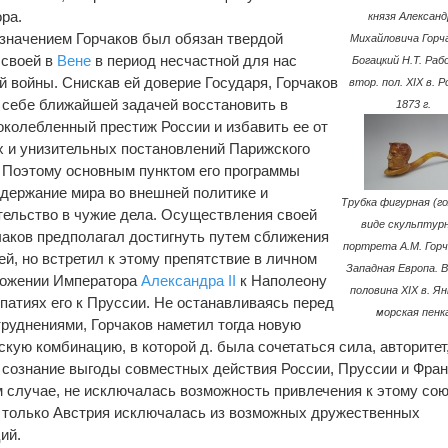
ра.
князя Александ
значением Горчаков был обязан твердой
Михайловича Горч
 своей в
Вене
в период несчастной для нас
Богацкий Н.Т. Раб
й войны. Снискав ей доверие Государя, Горчаков
втор. пол. XIX в. Р
 себе ближайшей задачей восстановить в
1873 г.
околебленный престиж России и избавить ее от
х и унизительных постановлений Парижского
. Поэтому основным пунктом его программы
держание мира во внешней политике и
Трубка фигурная (го
ельство в чужие дела. Осуществления своей
виде скульптур
чаков предполагал достигнуть путем сближения
портрета А.М. Горч
ей, но встретил к этому препятствие в личном
Западная Европа. 
ложении Императора
Александра II
к Наполеону
половина XIX в. Я
импатиях его к Пруссии. Не останавливаясь перед
морская пенк
труднениями, Горчаков наметил тогда новую
скую комбинацию, в которой д. была сочетаться сила, авторитет
 сознание выгоды совместных действия России, Пруссии и Фран
м случае, не исключалась возможность привлечения к этому сою
и только Австрия исключалась из возможных дружественных
ий.