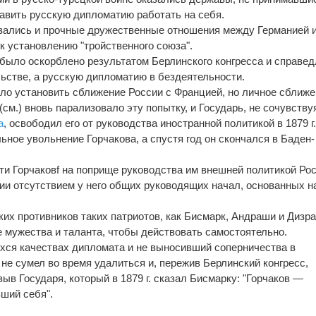
тавить русскую дипломатию работать на себя.
язались и прочные дружественные отношения между Германией 
к установлению "тройственного союза".
было оскорблено результатом Берлинского конгресса и справе
ьстве, а русскую дипломатию в бездеятельности.
ло установить сближение России с Францией, но личное сближ
(см.) вновь парализовало эту попытку, и Государь, не сочувству
а
, освободил его от руководства иностранной политикой в 1879 г
ьное увольнение Горчакова, а спустя год он скончался в Баден-
и Горчаковf на поприще руководства им внешней политикой Ро
и отсутствием у него общих руководящих начал, основанных н
ких противников таких патриотов, как Бисмарк, Андраши и Дизр
бе мужества и таланта, чтобы действовать самостоятельно.
ся качествах дипломата и не выносивший соперничества в
не сумел во время удалиться и, пережив Берлинский конгресс,
ыв Государя, который в 1879 г. сказал Бисмарку: "Горчаков —
ший себя".