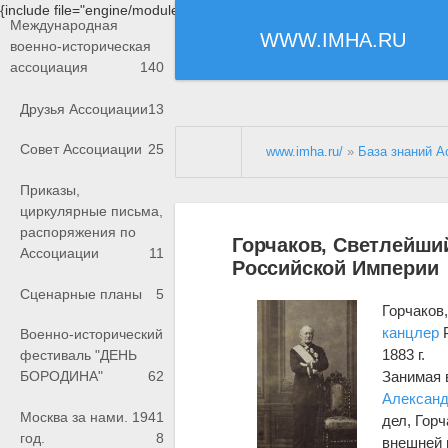
{include file="engine/modules/saperu/head.php"}
Международная
WWW.IMHA.RU
военно-историческая
ассоциация
140
Друзья Ассоциации
13
Совет Ассоциации
25
www.imha.ru/
»
База знаний А
Приказы,
циркулярные письма,
распоряжения по
Горчаков, Светлейши
Ассоциации
11
Российской Империи
Сценарные планы
5
Горчаков
канцлер
Р
Военно-исторический
1883 г.
фестиваль "ДЕНЬ
Занимая 
БОРОДИНА"
62
Александр
Москва за нами. 1941
дел, Гор
год.
8
внешней 