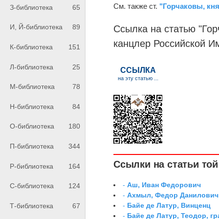
См. также ст.
"Горчаковы, кн
З-библиотека
65
И, Й-библиотека
89
Ссылка на статью "Гор
канцлер Российской И
К-библиотека
151
Л-библиотека
25
М-библиотека
78
Н-библиотека
84
О-библиотека
180
П-библиотека
344
Ссылки на статьи той 
Р-библиотека
164
-
Аш, Иван Федорович
С-библиотека
124
-
Ахмыл, Федор Данилович,
-
Байе де Латур, Винценц
Т-библиотека
67
-
Байе де Латур, Теодор, 