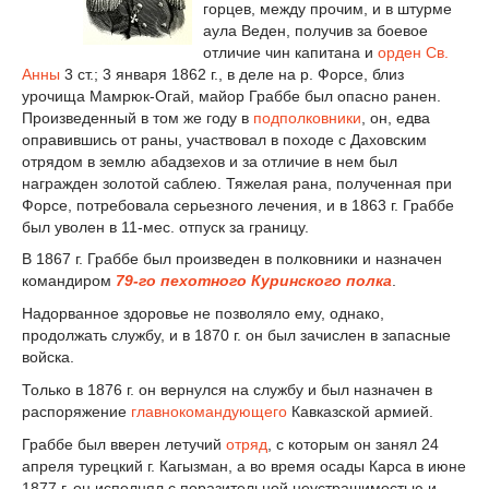
горцев, между прочим, и в штурме
аула Веден, получив за боевое
отличие чин капитана и
орден Св.
Анны
3 ст.; 3 января 1862 г., в деле на р. Форсе, близ
урочища Мамрюк-Огай, майор Граббе был опасно ранен.
Произведенный в том же году в
подполковники
, он, едва
оправившись от раны, участвовал в походе с Даховским
отрядом в землю абадзехов и за отличие в нем был
награжден золотой саблею. Тяжелая рана, полученная при
Форсе, потребовала серьезного лечения, и в 1863 г. Граббе
был уволен в 11-мес. отпуск за границу.
В 1867 г. Граббе был произведен в полковники и назначен
командиром
79-го пехотного Куринского полка
.
Надорванное здоровье не позволяло ему, однако,
продолжать службу, и в 1870 г. он был зачислен в запасные
войска.
Только в 1876 г. он вернулся на службу и был назначен в
распоряжение
главнокомандующего
Кавказской армией.
Граббе был вверен летучий
отряд
, с которым он занял 24
апреля турецкий г. Кагызман, а во время осады Карса в июне
1877 г. он исполнял с поразительной неустрашимостью и