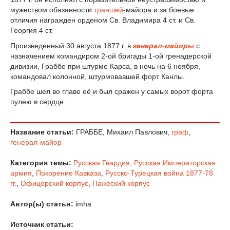
мужеством обязанности
траншей
-майора и за боевые
отличия награжден орденом Св. Владимира 4 ст. и Св.
Георгия 4 ст.
Произведенный 30 августа 1877 г. в
генерал-майоры
с
назначением командиром 2-ой бригады 1-ой гренадерской
дивизии, Граббе при штурме Карса, в ночь на 6 ноября,
командовал колонной, штурмовавшей форт Канлы.
Граббе шел во главе её и был сражен у самых ворот форта
пулею в сердце.
Название статьи:
ГРАББЕ, Михаил Павлович,
граф
,
генерал-майор
Категория темы:
Русская Гвардия
,
Русская Императорская
армия
,
Покорение Кавказа
,
Русско-Турецкая война 1877-78
гг.
,
Офицерский корпус
,
Пажеский корпус
Автор(ы) статьи:
imha
Источник статьи: