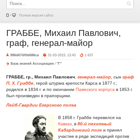
Полная версия сайта
ГРАББЕ, Михаил Павлович,
граф, генерал-майор
996d67df0d686ca
31-03-2015, 13:43
1 637
База знаний Ассоциации
/
"Г"
ГРАББЕ, гр., Михаил Павлович
,
генерал-майор
, сын
граф
П. Х. Граббе
, герой штурма крепости Карса в 1877 г.;
родился в 1834 г. и по окончании
Пажеского корпуса
в 1853 г.
был произведен в прапорщики.
Лейб-Гвардии Егерского полка
В 1858 г. Граббе перевелся на
Кавказ
, в
80-й пехотный
Кабардинский полк
и принял
участие в ряде экспедиций против