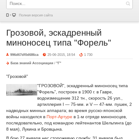
Полная версия сайта
Грозовой, эскадренный
миноносец типа "Форель"
996d67df0d686ca
25-06-2015, 18:54
1 730
База знаний Ассоциации
/
"Г"
"Грозовой"
"ГРОЗОВОЙ", эскадренный миноносец типа
"Форель", построен в 1900 г. в Гавре,
водоизмещение 312 тн., скорость 26 узл.,
артиллерия I — 75-мм. и V — 47-мм. пушек, 2
надводных минных аппарата; во время русско-японской
войны находился в
Порт-Артуре
в 1-м отряде миноносцев,
последовательно, под командою лейтенантов Шельтинга (до
8 мая), Лукина и Бровцына.
В бою 27 января нес сторожевую службу, 31 января был