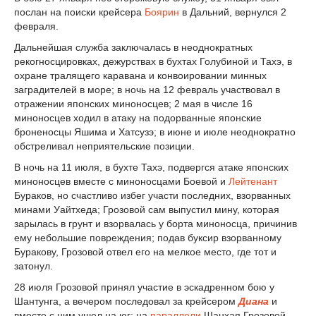
послан на поиски крейсера
Боярин
в Дальний, вернулся 2
февраля.
Дальнейшая служба заключалась в неоднократных
рекогносцировках, дежурствах в бухтах Голубиной и Тахэ, в
охране тралящего каравана и конвоировании минных
заградителей в море; в ночь на 12 февраль участвовал в
отражении японских миноносцев; 2 мая в числе 16
миноносцев ходил в атаку на подорванные японские
броненосцы Яшима и Хатсузэ; в июне и июле неоднократно
обстреливал неприятельские позиции.
В ночь на 11 июля, в бухте Тахэ, подвергся атаке японских
миноносцев вместе с миноносцами Боевой и
Лейтенант
Бураков, но счастливо избег участи последних, взорванных
минами Уайтхеда; Грозовой сам выпустил мину, которая
зарылась в грунт и взорвалась у борта миноносца, причинив
ему небольшие повреждения; подав буксир взорванному
Буракову, Грозовой отвел его на мелкое место, где тот и
затонул.
28 июля Грозовой принял участие в эскадренном бою у
Шантунга, а вечером последовал за крейсером
Диана
и
вместе с ним ушел на юг; на
параллели
Шанхая Грозовой,