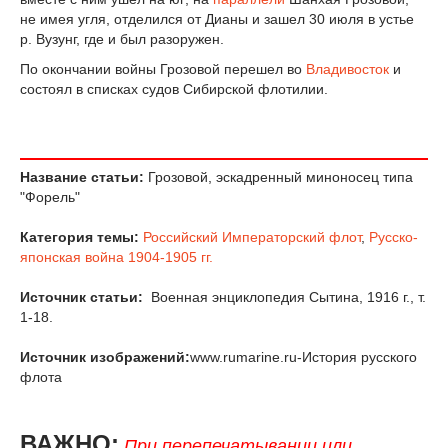
не имея угля, отделился от Дианы и зашел 30 июля в устье
р. Вузунг, где и был разоружен.
По окончании войны Грозовой перешел во
Владивосток
и
состоял в списках судов Сибирской флотилии.
Название статьи:
Грозовой, эскадренный миноносец типа
"Форель"
Категория темы:
Российский Императорский флот
,
Русско-
японская война 1904-1905 гг.
Источник статьи:
Военная энциклопедия Сытина, 1916 г., т.
1-18.
Источник изображений:
www.rumarine.ru-История русского
флота
ВАЖНО:
При перепечатывании или