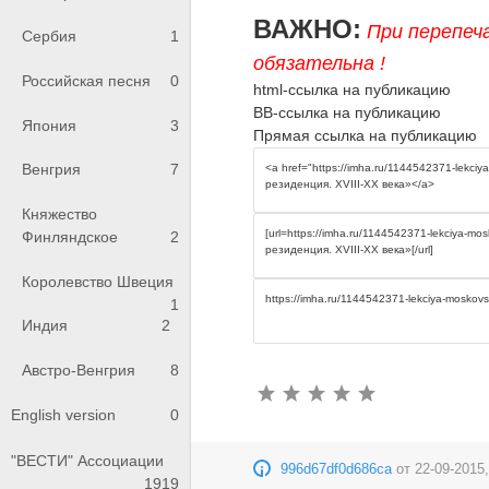
ВАЖНО:
При перепеч
Сербия
1
обязательна !
Российская песня
0
html-ссылка на публикацию
BB-ссылка на публикацию
Япония
3
Прямая ссылка на публикацию
Венгрия
7
Княжество
Финляндское
2
Королевство Швеция
1
Индия
2
Австро-Венгрия
8
English version
0
"ВЕСТИ" Ассоциации
996d67df0d686ca
от
22-09-2015,
1919