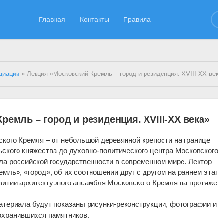
Главная
Контакты
Правила
циации
» Лекция «Московский Кремль – город и резиденция. XVIII-XX ве
ремль – город и резиденция. XVIII-XX века»
кого Кремля – от небольшой деревянной крепости на границе
ского княжества до духовно-политического центра Московског
ла российской государственности в современном мире. Лектор
емль», «город», об их соотношении друг с другом на раннем эта
звитии архитектурного ансамбля Московского Кремля на протяже
атериала будут показаны рисунки-реконструкции, фотографии и
охранившихся памятников.