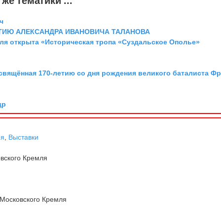
же тематики ...
ч
ТИЮ АЛЕКСАНДРА ИВАНОВИЧА ТАЛАНОВА
аля открыта «Историческая тропа «Суздальское Ополье»
освящённая 170-летию со дня рождения великого баталиста Ф
др
ня
,
Выставки
вского Кремля
Московского Кремля