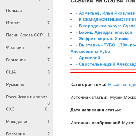
Ссылки на статьи той 
Польша
4
-
Ахметьев, Илья Яковлеви
-
К СЕМИДЕСЯТИШЕСТИЛЕ
Италия
7
-
В городском округе Сузд
-
Бабик, Адеодат, епископ
Песни Союза ССР
1
-
Энфрит, король Хвикке
-
Выставка «РУБО. 170», п
Франция
9
Алексеевича Рубо
-
Архиерей
Германия
7
-
Свистельницкий Алексан
США
3
Категория темы:
Россия сегод
Румыния
2
Российская империя
Источник статьи:
Музеи Моско
8
СХС
0
Дата написания статьи:
Македония
1
Источник изображений:
Музеи 
Болгария
2