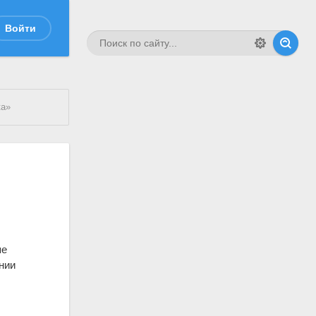
Войти
ка»
о
пе
нии