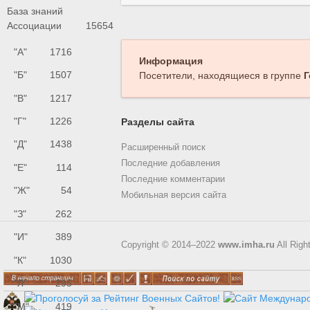
База знаний
Ассоциации
15654
"А"
1716
Информация
"Б"
1507
Посетители, находящиеся в группе
Г
"В"
1217
"Г"
1226
Разделы сайта
"Д"
1438
Расширенный поиск
Последние добавления
"Е"
114
Последние комментарии
"Ж"
54
Мобильная версия сайта
"З"
262
"И"
389
Copyright © 2014–2022
www.imha.ru
All Righ
"К"
1030
"Л"
295
"М"
419