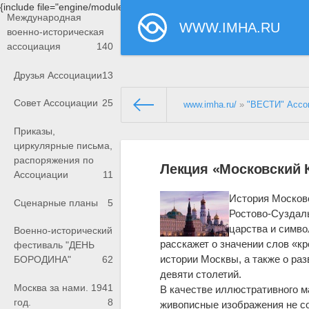
{include file="engine/modules/saperu/head.php"}
Международная
WWW.IMHA.RU
военно-историческая
ассоциация
140
Друзья Ассоциации
13
Совет Ассоциации
25
www.imha.ru/
»
"ВЕСТИ" Ассо
Приказы,
циркулярные письма,
распоряжения по
Лекция «Московский К
Ассоциации
11
История Московс
Сценарные планы
5
Ростово-Суздаль
царства и симво
Военно-исторический
расскажет о значении слов «кр
фестиваль "ДЕНЬ
истории Москвы, а также о ра
БОРОДИНА"
62
девяти столетий.
Москва за нами. 1941
В качестве иллюстративного м
год.
8
живописные изображения не с