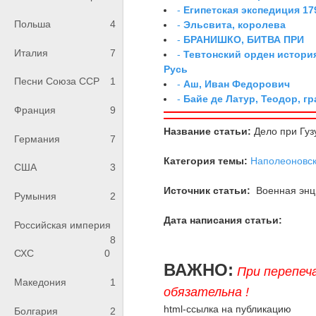
-
Египетская экспедиция 179
Польша
4
-
Эльсвита, королева
-
БРАНИШКО, БИТВА ПРИ
Италия
7
-
Тевтонский орден истори
Русь
Песни Союза ССР
1
-
Аш, Иван Федорович
-
Байе де Латур, Теодор, 
Франция
9
Название статьи:
Дело при Гуз
Германия
7
Категория темы:
Наполеоновс
США
3
Источник статьи:
Военная энци
Румыния
2
Дата написания статьи:
Российская империя
8
СХС
0
ВАЖНО:
При перепеч
Македония
1
обязательна !
html-ссылка на публикацию
Болгария
2