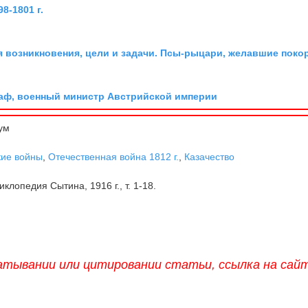
8-1801 г.
я возникновения, цели и задачи. Псы-рыцари, желавшие поко
граф, военный министр Австрийской империи
ум
кие войны
,
Отечественная война 1812 г.
,
Казачество
клопедия Сытина, 1916 г., т. 1-18.
атывании или цитировании статьи, ссылка на сай