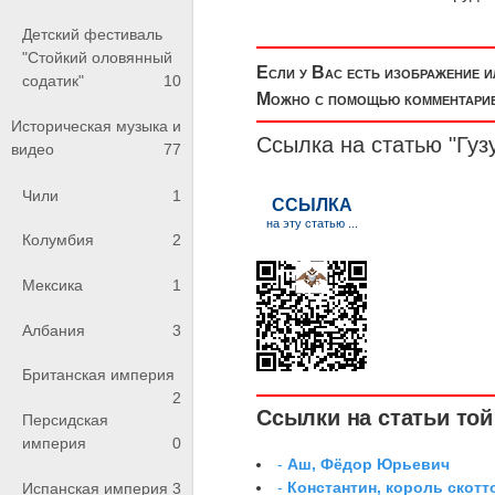
Детский фестиваль
"Стойкий оловянный
Если у Вас есть изображение 
содатик"
10
Можно с помощью комментариев
Историческая музыка и
Ссылка на статью "Гуз
видео
77
Чили
1
Колумбия
2
Мексика
1
Албания
3
Британская империя
2
Ссылки на статьи той 
Персидская
империя
0
-
Аш, Фёдор Юрьевич
-
Константин, король скотт
Испанская империя
3