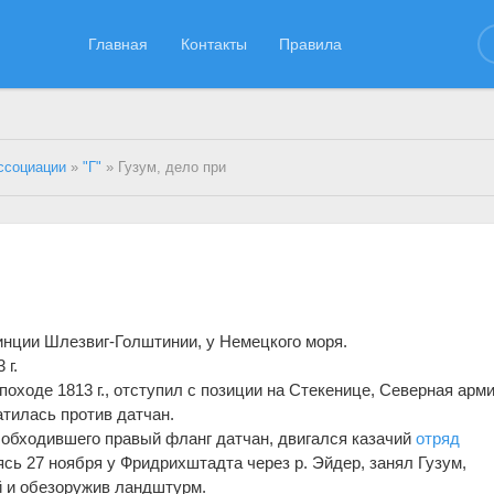
Главная
Контакты
Правила
ссоциации
»
"Г"
» Гузум, дело при
инции Шлезвиг-Голштинии, у Немецкого моря.
 г.
походе 1813 г., отступил с позиции на Стекенице, Северная арм
атилась против датчан.
 обходившего правый фланг датчан, двигался казачий
отряд
сь 27 ноября у Фридрихштадта через р. Эйдер, занял Гузум,
й и обезоружив ландштурм.