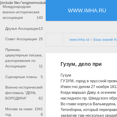
{include file="engine/modules/saperu/head.php"}
Международная
WWW.IMHA.RU
военно-историческая
ассоциация
140
Друзья Ассоциации
13
Совет Ассоциации
25
www.imha.ru/
»
База знаний А
Приказы,
циркулярные письма,
распоряжения по
Гузум, дело при
Ассоциации
11
Гузум
Сценарные планы
5
ГУЗУМ, город в прусской пров
Известно делом 27 ноября 1813
Военно-исторический
Когда маршал Даву, в осеннем 
фестиваль "ДЕНЬ
наследного пр. Шведского обр
БОРОДИНА"
62
Во главе корпуса Вальмодена,
Москва за нами. 1941
Тетенборна, который переправя
год.
8
захватив там несколько оруди