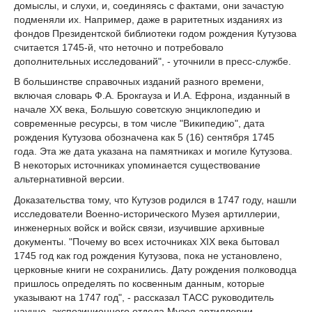
домыслы, и слухи, и, соединяясь с фактами, они зачастую
подменяли их. Например, даже в раритетных изданиях из
фондов Президентской библиотеки годом рождения Кутузова
считается 1745-й, что неточно и потребовало
дополнительных исследований", - уточнили в пресс-службе.
В большинстве справочных изданий разного времени,
включая словарь Ф.А. Брокгауза и И.А. Ефрона, изданный в
начале XX века, Большую советскую энциклопедию и
современные ресурсы, в том числе "Википедию", дата
рождения Кутузова обозначена как 5 (16) сентября 1745
года. Эта же дата указана на памятниках и могиле Кутузова.
В некоторых источниках упоминается существование
альтернативной версии.
Доказательства тому, что Кутузов родился в 1747 году, нашли
исследователи Военно-исторического Музея артиллерии,
инженерных войск и войск связи, изучившие архивные
документы. "Почему во всех источниках XIX века бытовал
1745 год как год рождения Кутузова, пока не установлено,
церковные книги не сохранились. Дату рождения полководца
пришлось определять по косвенным данным, которые
указывают на 1747 год", - рассказал ТАСС руководитель
научно- экспозиционного отдела Музея артиллерии