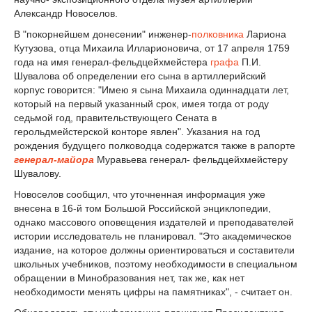
Александр Новоселов.
В "покорнейшем донесении" инженер-
полковника
Лариона
Кутузова, отца Михаила Илларионовича, от 17 апреля 1759
года на имя генерал-фельдцейхмейстера
графа
П.И.
Шувалова об определении его сына в артиллерийский
корпус говорится: "Имею я сына Михаила одиннадцати лет,
который на первый указанный срок, имея тогда от роду
седьмой год, правительствующего Сената в
герольдмейстерской конторе явлен". Указания на год
рождения будущего полководца содержатся также в рапорте
генерал-майора
Муравьева генерал- фельдцейхмейстеру
Шувалову.
Новоселов сообщил, что уточненная информация уже
внесена в 16-й том Большой Российской энциклопедии,
однако массового оповещения издателей и преподавателей
истории исследователь не планировал. "Это академическое
издание, на которое должны ориентироваться и составители
школьных учебников, поэтому необходимости в специальном
обращении в Минобразования нет, так же, как нет
необходимости менять цифры на памятниках", - считает он.