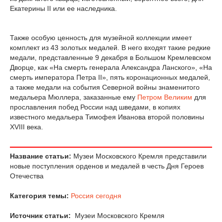
Екатерины II или ее наследника.
Также особую ценность для музейной коллекции имеет
комплект из 43 золотых медалей. В него входят такие редкие
медали, представленные 9 декабря в Большом Кремлевском
Дворце, как «На смерть генерала Александра Ланского», «На
смерть императора Петра II», пять коронационных медалей,
а также медали на события Северной войны знаменитого
медальера Мюллера, заказанные ему
Петром Великим
для
прославления побед России над шведами, в копиях
известного медальера Тимофея Иванова второй половины
XVIII века.
Название статьи:
Музеи Московского Кремля представили
новые поступления орденов и медалей в честь Дня Героев
Отечества
Категория темы:
Россия сегодня
Источник статьи:
Музеи Московского Кремля