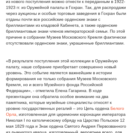
из нового поступления можно отнести к переданным в 1922-
1923 гг. из Оружейной палаты в Гохран. Так, для распродажи
через аукционы и особые торговые заведения в Гохран были
отданы почти все российские орденские знаки с
бриллиантами из кладовой Кабинета, а также орденские
бриллиантовые знаки членов императорской семьи. По этой
причине в собрании Музеев Московского Кремля фактически
отсутствовали орденские знаки, украшенные бриллиантами.
«В результате поступления этой коллекции в Оружейную
палату, наше собрание приобретает совершенно новый
уровень. Это событие является важнейшим в истории
формирования не только собрания Музеев Московского
Кремля, но и всего Музейного фонда Российской
Федерации», - отметила Елена Гагарина. В ходе
презентации она обратила особое внимание на два
памятника, которые музейные специалисты относят к
уровню государственных регалий – это Цепь ордена
Белого
Орла
, изготовленная для церемонии коронации императора
Николая I по католическому обряду на Царство Польское 12
мая 1829 года и Знак ордена Святого Андрея Первозванного
из дымчатого кварца, изготовленный, вероятнее всего, для