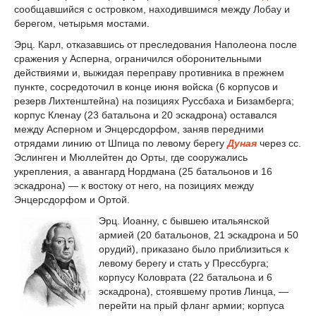
сообщавшийся с островком, находившимся между Лобау и
берегом, четырьмя мостами.
Эрц. Карл, отказавшись от преследования Наполеона после
сражения у Асперна, ограничился оборонительными
действиями и, выжидая переправу противника в прежнем
пункте, сосредоточил в конце июня войска (6 корпусов и
резерв Лихтенштейна) на позициях Руссбаха и Бизамберга;
корпус Кленау (23 батальона и 20 эскадрона) оставался
между Асперном и Энцерсдорфом, заняв передними
отрядами линию от Шпица по левому берегу
Дуная
через сс.
Эслинген и Мюллейтен до Орты, где сооружались
укрепления, а авангард Нордмана (25 батальонов и 16
эскадрона) — к востоку от него, на позициях между
Энцерсдорфом и Ортой.
Эрц. Иоанну, с бывшею итальянской
армией (20 батальонов, 21 эскадрона и 50
орудий), приказано было приблизиться к
левому берегу и стать у Прессбурга;
корпусу Коловрата (22 батальона и 6
эскадрона), стоявшему против Линца, —
перейти на прый фланг армии; корпуса