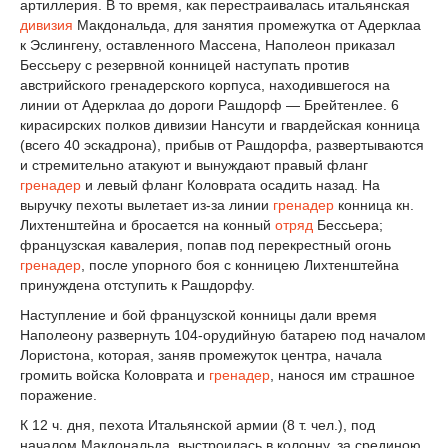
артиллерия. В то время, как перестраивалась итальянская
дивизия
Макдональда, для занятия промежутка от Адерклаа
к Эслингену, оставленного Массена, Наполеон приказал
Бессьеру с резервной конницей наступать против
австрийского гренадерского корпуса, находившегося на
линии от Адерклаа до дороги Рашдорф — Брейтенлее. 6
кирасирских полков дивизии Нансути и гвардейская конница
(всего 40 эскадрона), прибыв от Рашдорфа, развертываются
и стремительно атакуют и вынуждают правый фланг
гренадер
и левый фланг Коловрата осадить назад. На
выручку пехоты вылетает из-за линии
гренадер
конница кн.
Лихтенштейна и бросается на конный
отряд
Бессьера;
французская кавалерия, попав под перекрестный огонь
гренадер
, после упорного боя с конницею Лихтенштейна
принуждена отступить к Рашдорфу.
Наступление и бой французской конницы дали время
Наполеону развернуть 104-орудийную батарею под началом
Лористона, которая, заняв промежуток центра, начала
громить войска Коловрата и
гренадер
, нанося им страшное
поражение.
К 12 ч. дня, пехота Итальянской армии (8 т. чел.), под
началом Макдональда, выстроилась в колонну, за срединою