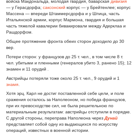
войска Макдональда, молодая гвардия, баварская
дивизия
— у Герасдорфа;
саксонский
корпус — у Брейтенлее; корпус
Массена — впереди Штаммерсдорфа и у Шпица, часть
Итальянской армии, корпус Мармона, гвардия и большая
часть тяжелой кавалерии бивакировали между Адерклаа и
Рашдорфом.
Общее протяжение фронта обеих сторон доходило до 30
вер.
Потери сторон: у французов до 25 т. чел., в том числе 8 т.
чел. убитыми и пленными (генералов убито 3, ранено 15); 12
знамен и 11 орудий .
Австрийцы потеряли тоже около 25 т. чел., 9 орудий и 1
знамя
.
Хотя эрц. Карл не достиг поставленной себе цели, и поле
сражения осталось за Наполеоном, но победа французов,
при их превосходстве сил, не была решительною по
материальным результатам: австрийцы отступили в порядке.
С другой стороны, переправа Наполеона через
Дунай
представляет собой одну из выдающихся по искусству
операций, известных в военной истории.