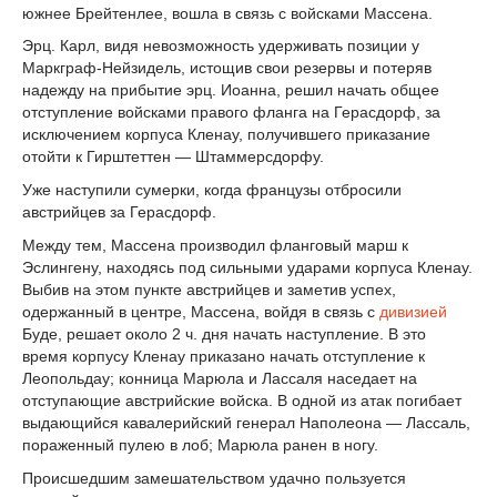
южнее Брейтенлее, вошла в связь с войсками Массена.
Эрц. Карл, видя невозможность удерживать позиции у
Маркграф-Нейзидель, истощив свои резервы и потеряв
надежду на прибытие эрц. Иоанна, решил начать общее
отступление войсками правого фланга на Герасдорф, за
исключением корпуса Кленау, получившего приказание
отойти к Гирштеттен — Штаммерсдорфу.
Уже наступили сумерки, когда французы отбросили
австрийцев за Герасдорф.
Между тем, Массена производил фланговый марш к
Эслингену, находясь под сильными ударами корпуса Кленау.
Выбив на этом пункте австрийцев и заметив успех,
одержанный в центре, Массена, войдя в связь с
дивизией
Буде, решает около 2 ч. дня начать наступление. В это
время корпусу Кленау приказано начать отступление к
Леопольдау; конница Марюла и Лассаля наседает на
отступающие австрийские войска. В одной из атак погибает
выдающийся кавалерийский генерал Наполеона — Лассаль,
пораженный пулею в лоб; Марюла ранен в ногу.
Происшедшим замешательством удачно пользуется