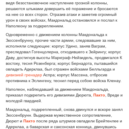
видя безостановочное наступление грозной колонны,
решаются штыками довершить её поражение и бросаются
на нее со всех сторон. Отразив атаки и заметив огромный
урон в своих войсках, Макдональд остановился и послал к
Наполеону за подкреплением.
Одновременно с движением колонны Макдональда к
Зюссенбрунну, прочие части армии, следовавшие за ним,
исполняли следующее: корпус Удино, заняв Ваграм,
преследовал Гогенцолерна, отходившего к Зейрингу; корпус
Даву, достигнув высоты Маркграф-Нейзидель, продвигался К
востоку, тесня Розенберга; корпус Бернадота, пытавшийся
овладеть Адерклаа, был отражен войсками Белльгарда и
дивизией
гренадер
Аспра; корпус Массена, отбросив
противника к Эслингену, теснил перед собою войска Кленау.
Наполеон, наблюдавший за движением Макдональда,
приказал подкрепить его дивизиями Дюрюта,
Пакто
, Вреде и
молодой гвардией.
Макдональд, подкрепленный, снова двинулся и вскоре занял
Зюссенбрунн. Выдержав мужественное сопротивление,
Дюрют и
Пакто
после ряда штурмов овладели Брейтенлее и
Адерклаа, а баварская и саксонская конница, двинувшись