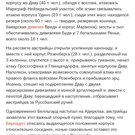
корпусу же Даву (40 т. чел.), обходя с востока, атаковать
Маркграф-Нейзидельский участок; обе атаки связывались
атакою корпуса Удино (23 т. чел.); сзади этих масс находился
резерв (около 60 т. чел. — гвардия, резервная конница,
баварская
дивизия
Вреде и корпус Мармона); мосты и тыл
обеспечивались дивизиями Буде и 7 батальонами Ренье,
всего около 10 т. чел.
На рассвете австрийцы открыли усиленную канонаду, а
вместе с ней корпус Розенберга (28 т. чел.), разделенный на
3 колонны, спустился с высот и, прикрываясь туманом, начал
атаку Гроссгофена и Глинцендорфа, занятых корпусом Даву.
Наполеон, усматривая возможность совокупной атаки его
правого фланга войсками Розенберга и прибывшего эрц.
Иоанна, спешит на подкрепление Даву с двумя
кирасирскими дивизиями и конной артиллерией и, вместе с
пехотой Даву, перешедшей в наступление, отбрасывает
австрийцев за Руссбахский ручей.
Одновременно Белльгард наступал на Адерклаа; австрийцы
захватили этот важный опорный пункт, благодаря тому, что
Бернадот
, опасаясь выдающегося положения корпуса
относительно соседних, ночью самовольно оставил это