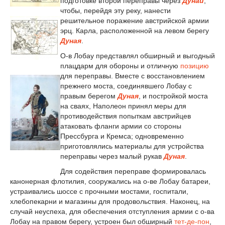
подготовке второй переправы через
Дунай
,
чтобы, перейдя эту реку, нанести
решительное поражение австрийской армии
эрц. Карла, расположенной на левом берегу
Дуная
.
О-в Лобау представлял обширный и выгодный
плацдарм для обороны и отличную
позицию
для переправы. Вместе с восстановлением
прежнего моста, соединявшего Лобау с
правым берегом
Дуная
, и постройкой моста
на сваях, Наполеон принял меры для
противодействия попыткам австрийцев
атаковать фланги армии со стороны
Прессбурга и Кремса; одновременно
приготовлялись материалы для устройства
переправы через малый рукав
Дуная
.
Для содействия переправе формировалась
канонерная флотилия, сооружались на о-ве Лобау батареи,
устраивались шоссе с прочными мостами, госпитали,
хлебопекарни и магазины для продовольствия. Наконец, на
случай неуспеха, для обеспечения отступления армии с о-ва
Лобау на правом берегу, устроен был обширный
тет-де-пон
,