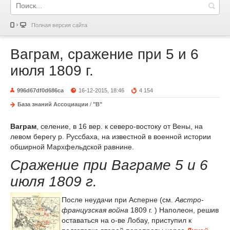
Полная версия сайта
Ваграм, сражение при 5 и 6
июля 1809 г.
996d67df0d686ca
16-12-2015, 18:46
4 154
База знаний Ассоциации
/
"В"
Ваграм
, селение, в 16 вер. к северо-востоку от Вены, на
левом берегу р. Руссбаха, на известной в военной истории
обширной Мархфельдской равнине.
Сражение при Ваграме 5 и 6
июля 1809 г.
После неудачи при Асперне (см.
Австро-
французская война
1809 г. ) Наполеон, решив
оставаться на о-ве Лобау, приступил к