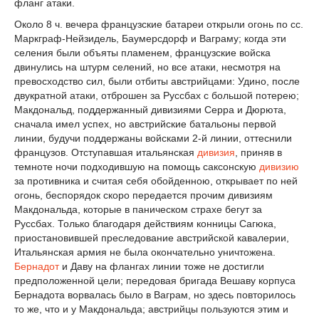
фланг атаки.
Около 8 ч. вечера французские батареи открыли огонь по сс.
Маркграф-Нейзидель, Баумерсдорф и Ваграму; когда эти
селения были объяты пламенем, французские войска
двинулись на штурм селений, но все атаки, несмотря на
превосходство сил, были отбиты австрийцами: Удино, после
двукратной атаки, отброшен за Руссбах с большой потерею;
Макдональд, поддержанный дивизиями Серра и Дюрюта,
сначала имел успех, но австрийские батальоны первой
линии, будучи поддержаны войсками 2-й линии, оттеснили
французов. Отступавшая итальянская
дивизия
, приняв в
темноте ночи подходившую на помощь саксонскую
дивизию
за противника и считая себя обойденною, открывает по ней
огонь, беспорядок скоро передается прочим дивизиям
Макдональда, которые в паническом страхе бегут за
Руссбах. Только благодаря действиям конницы Сагюка,
приостановившей преследование австрийской кавалерии,
Итальянская армия не была окончательно уничтожена.
Бернадот
и Даву на флангах линии тоже не достигли
предположенной цели; передовая бригада Вешаву корпуса
Бернадота ворвалась было в Ваграм, но здесь повторилось
то же, что и у Макдональда; австрийцы пользуются этим и