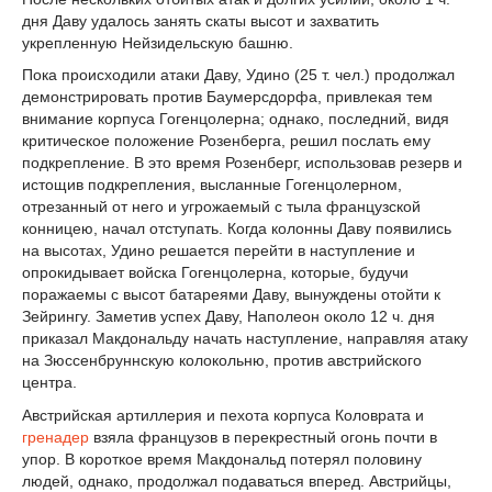
дня Даву удалось занять скаты высот и захватить
укрепленную Нейзидельскую башню.
Пока происходили атаки Даву, Удино (25 т. чел.) продолжал
демонстрировать против Баумерсдорфа, привлекая тем
внимание корпуса Гогенцолерна; однако, последний, видя
критическое положение Розенберга, решил послать ему
подкрепление. В это время Розенберг, использовав резерв и
истощив подкрепления, высланные Гогенцолерном,
отрезанный от него и угрожаемый с тыла французской
конницею, начал отступать. Когда колонны Даву появились
на высотах, Удино решается перейти в наступление и
опрокидывает войска Гогенцолерна, которые, будучи
поражаемы с высот батареями Даву, вынуждены отойти к
Зейрингу. Заметив успех Даву, Наполеон около 12 ч. дня
приказал Макдональду начать наступление, направляя атаку
на Зюссенбруннскую колокольню, против австрийского
центра.
Австрийская артиллерия и пехота корпуса Коловрата и
гренадер
взяла французов в перекрестный огонь почти в
упор. В короткое время Макдональд потерял половину
людей, однако, продолжал подаваться вперед. Австрийцы,