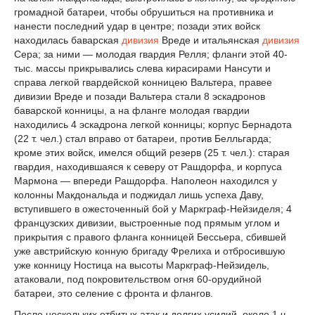
громадной батареи, чтобы обрушиться на противника и
нанести последний удар в центре; позади этих войск
находилась баварская
дивизия
Вреде и итальянская
дивизия
Сера; за ними — молодая гвардия Релля; фланги этой 40-
тыс. массы прикрывались слева кирасирами Нансути и
справа легкой гвардейской конницею Вальтера, правее
дивизии Вреде и позади Вальтера стали 8 эскадронов
баварской конницы, а на фланге молодая гвардии
находились 4 эскадрона легкой конницы; корпус Бернадота
(22 т. чел.) стал вправо от батареи, против Белльгарда;
кроме этих войск, имелся общий резерв (25 т. чел.): старая
гвардия, находившаяся к северу от Рашдорфа, и корпуса
Мармона — впереди Рашдорфа. Наполеон находился у
колонны Макдональда и поджидал лишь успеха Даву,
вступившего в ожесточенный бой у Маркграф-Нейзиделя; 4
французских дивизии, выстроенные под прямым углом и
прикрытия с правого фланга конницей Бессьера, сбившей
уже австрийскую конную бригаду Фрелиха и отбросившую
уже конницу Ностица на высоты Маркграф-Нейзидель,
атаковали, под покровительством огня 60-орудийной
батареи, это селение с фронта и флангов.
После нескольких отбитых атак и долгих усилий, около 1 ч.