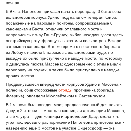
вечера.
В 9 ч. в. Наполеон приказал начать переправу. 3 батальона
вольтижеров корпуса Удино, под началом генерал Конри,
посаженные на паромы и понтоны, сопровождаемые 8
канонерками Баста, отчалили от главного моста и
направились к о-ву Ганс-Грунду; выбив находившуюся здесь
австрийскую роту, французы захватили весь остров. Вскоре
загремела канонада. В то же время от восточного берега о-
ва Лобау отчалили 5 паромов с вольтижерами Буде; по
высадке их было приступлено к наводке моста, по которому
и двинулась пехота Массена; одновременно с этим начали
переправу на лодках, а также было приступлено к наводке
прочих мостов.
Продвинувшиеся вперед части корпусов Удино и Массена к
полночи, сбив сторожевые
отряды
противника (бригада
Флериха), овладели Мюллейтеном и Саксенгаузом.
В 1 ч. ночи был наведен мост, предназначенный для пехоты
Даву, в 2 ч. ночи — мост для конницы и артиллерии Массена,
а в 5 ч. утра — для конницы и артиллерии Даву; около 7 ч.
утра последовало распоряжение Наполеона приготовиться к
наведению еще 3 мостов на участке Энцерсдорф — о-в