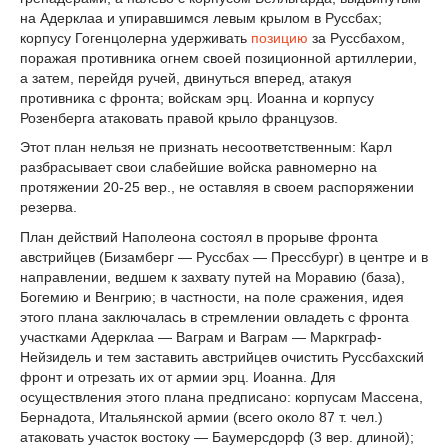
на Адерклаа и упиравшимся левым крылом в Руссбах;
корпусу Гогенцолерна удерживать
позицию
за Руссбахом,
поражая противника огнем своей позиционной артиллерии,
а затем, перейдя ручей, двинуться вперед, атакуя
противника с фронта; войскам эрц. Иоанна и корпусу
Розенберга атаковать правой крыло французов.
Этот план нельзя не признать несоответственным: Карл
разбрасывает свои слабейшие войска равномерно на
протяжении 20-25 вер., не оставляя в своем распоряжении
резерва.
План действий Наполеона состоял в прорыве фронта
австрийцев (Бизамберг — Руссбах — Прессбург) в центре и в
направлении, ведшем к захвату путей на Моравию (база),
Богемию и Венгрию; в частности, на поле сражения, идея
этого плана заключалась в стремлении овладеть с фронта
участками Адерклаа — Ваграм и Ваграм — Маркграф-
Нейзидель и тем заставить австрийцев очистить Руссбахский
фронт и отрезать их от армии эрц. Иоанна. Для
осуществления этого плана предписано: корпусам Массена,
Бернадота, Итальянской армии (всего около 87 т. чел.)
атаковать участок востоку — Баумерсдорф (3 вер. длиной);