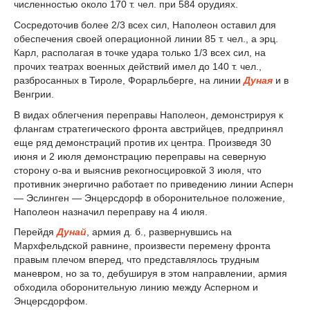
численностью около 170 т. чел. при 584 орудиях.
Сосредоточив более
2
/
3
всех сил, Наполеон оставил для
обеспечения своей операционной линии 85 т. чел., а эрц.
Карл, располагая в точке удара только
1
/
3
всех сил, на
прочих театрах военных действий имел до 140 т. чел.,
разбросанных в Тироле, Форарльберге, на линии
Дуная
и в
Венгрии.
В видах облегчения переправы Наполеон, демонстрируя к
флангам стратегического фронта австрийцев, предпринял
еще ряд демонстраций против их центра. Произведя 30
июня и 2 июля демонстрацию переправы на северную
сторону о-ва и выяснив рекогносцировкой 3 июля, что
противник энергично работает по приведению линии Асперн
— Эслинген — Энцерсдорф в оборонительное положение,
Наполеон назначил переправу на 4 июля.
Перейдя
Дунай
, армия д. б., развернувшись на
Мархфельдской равнине, произвести перемену фронта
правым плечом вперед, что представлялось трудным
маневром, но за то, дебушируя в этом направлении, армия
обходила оборонительную линию между Асперном и
Энцерсдорфом.