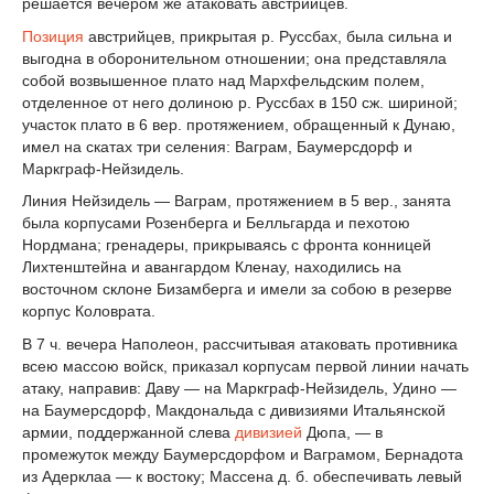
решается вечером же атаковать австрийцев.
Позиция
австрийцев, прикрытая р. Руссбах, была сильна и
выгодна в оборонительном отношении; она представляла
собой возвышенное плато над Мархфельдским полем,
отделенное от него долиною р. Руссбах в 150 сж. шириной;
участок плато в 6 вер. протяжением, обращенный к Дунаю,
имел на скатах три селения: Ваграм, Баумерсдорф и
Маркграф-Нейзидель.
Линия Нейзидель — Ваграм, протяжением в 5 вер., занята
была корпусами Розенберга и Белльгарда и пехотою
Нордмана; гренадеры, прикрываясь с фронта конницей
Лихтенштейна и авангардом Кленау, находились на
восточном склоне Бизамберга и имели за собою в резерве
корпус Коловрата.
В 7 ч. вечера Наполеон, рассчитывая атаковать противника
всею массою войск, приказал корпусам первой линии начать
атаку, направив: Даву — на Маркграф-Нейзидель, Удино —
на Баумерсдорф, Макдональда с дивизиями Итальянской
армии, поддержанной слева
дивизией
Дюпа, — в
промежуток между Баумерсдорфом и Ваграмом, Бернадота
из Адерклаа — к востоку; Массена д. б. обеспечивать левый