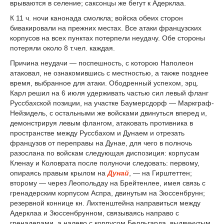
врываются в селение; саксонцы же бегут к Адерклаа.
К 11 ч. ночи канонада смолкла; войска обеих сторон
бивакировали на прежних местах. Все атаки французских
корпусов на всех пунктах потерпели неудачу. Обе стороны
потеряли около 8 т.чел. каждая.
Причина неудачи — поспешность, с которою Наполеон
атаковал, не ознакомившись с местностью, а также позднее
время, выбранное для атаки. Ободренный успехом, эрц.
Карл решил на 6 июля удерживать частью сил левый фланг
Руссбахской позиции, на участке Баумерсдорф — Маркграф-
Нейзидель, с остальными же войсками двинуться вперед и,
демонстрируя левым флангом, атаковать противника в
пространстве между Руссбахом и Дунаем и отрезать
французов от переправы на Дунае, для чего в полночь
разослана по войскам следующая диспозиция: корпусам
Кленау и Коловрата после полуночи следовать: первому,
опираясь правым крылом на
Дунай
, — на Гирштеттен;
второму — через Леопольдау на Брейтенлее, имея связь с
гренадерским корпусом Аспра, двинутым на Зюссенбрунн;
резервной коннице кн. Лихтенштейна направиться между
Адерклаа и Зюссенбрунном, связываясь направо с
гренадерами, а налево с корпусом Белльгарда, выдвинутым