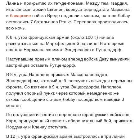
Ланна и прикрытию их тет-де-понами. Между тем, гвардия,
итальянская армия Евгения, корпуса Бернадота и Мармона
и
баварские
войска Вреде подошли к мостам; на о-ве Лобау
оставались 7 батальонов Ренье. Переправа производилась
всю ночь.
К 8 ч. утра французская армия (около 100 т.) начала
развертываться на Мархфельдской равнине. В это время
авнгард Нордмана занимал Энцерсдорф и Рутцендорф.
Наступавшие правым плечом вперед войска Даву вынудили
австрийцев оставить Рутцендорф.
В 8 ч. утра Наполеон приказал Массена овладеть
Энцерсдорфом, который д. б. послужить осью для перемены
фронта. Со взятием в 9 ч. утра Энцерсдорфа Наполеон
получил опорный пункт, через который немедленно же
открыл сообщение с о-вом Лобау посредством наводки 3
мостов.
По получении известия о переправе французских войск эрц.
Карл, принужденный принять оборонительный бой, приказал
Нордману и Кленау отступать.
В 12 ч. утра французская армия выстроилась в три линии