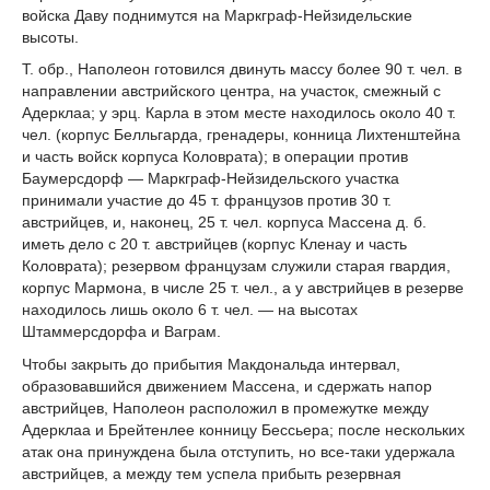
войска Даву поднимутся на Маркграф-Нейзидельские
высоты.
Т. обр., Наполеон готовился двинуть массу более 90 т. чел. в
направлении австрийского центра, на участок, смежный с
Адерклаа; у эрц. Карла в этом месте находилось около 40 т.
чел. (корпус Белльгарда, гренадеры, конница Лихтенштейна
и часть войск корпуса Коловрата); в операции против
Баумерсдорф — Маркграф-Нейзидельского участка
принимали участие до 45 т. французов против 30 т.
австрийцев, и, наконец, 25 т. чел. корпуса Массена д. б.
иметь дело с 20 т. австрийцев (корпус Кленау и часть
Коловрата); резервом французам служили старая гвардия,
корпус Мармона, в числе 25 т. чел., а у австрийцев в резерве
находилось лишь около 6 т. чел. — на высотах
Штаммерсдорфа и Ваграм.
Чтобы закрыть до прибытия Макдональда интервал,
образовавшийся движением Массена, и сдержать напор
австрийцев, Наполеон расположил в промежутке между
Адерклаа и Брейтенлее конницу Бессьера; после нескольких
атак она принуждена была отступить, но все-таки удержала
австрийцев, а между тем успела прибыть резервная