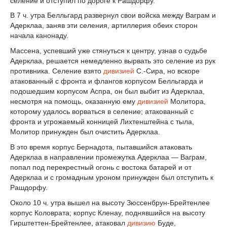
селение и отступил по дороге к Рашдорфу.
В 7 ч. утра Белльгард развернул свои войска между Ваграм и
Адерклаа, заняв эти селения, артиллерия обеих сторон
начала канонаду.
Массена, успевший уже стянуться к центру, узнав о судьбе
Адерклаа, решается немедленно вырвать это селение из рук
противника. Селение взято
дивизией
С.-Сира, но вскоре
атакованный с фронта и флангов корпусом Белльгарда и
подошедшим корпусом Аспра, он был выбит из Адерклаа,
несмотря на помощь, оказанную ему
дивизией
Молитора,
которому удалось ворваться в селение; атакованный с
фронта и угрожаемый конницей Лихтенштейна с тыла,
Молитор принужден был очистить Адерклаа.
В это время корпус Бернадота, пытавшийся атаковать
Адерклаа в направлении промежутка Адерклаа — Ваграм,
попал под перекрестный огонь с востока батарей и от
Адерклаа и с громадным уроном принужден был отступить к
Рашдорфу.
Около 10 ч. утра вышел на высоту Зюссенбрун-Брейтенлее
корпус Коловрата; корпус Кленау, поднявшийся на высоту
Гирштеттен-Брейтенлее, атаковал
дивизию
Буде,