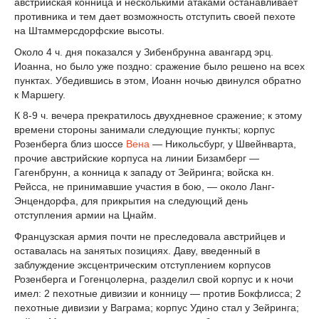
австрийская конница и несколькими атаками останавливает
противника и тем дает возможность отступить своей пехоте
на Штаммерсдорфские высоты.
Около 4 ч. дня показался у Зибенбрунна авангард эрц.
Иоанна, но было уже поздно: сражение было решено на всех
пунктах. Убедившись в этом, Иоанн ночью двинулся обратно
к Маршегу.
К 8-9 ч. вечера прекратилось двухдневное сражение; к этому
времени стороны занимали следующие пункты; корпус
Розенберга близ шоссе
Вена
— Никольсбург, у Швейнварта,
прочие австрийские корпуса на линии Бизамберг —
Гагенбрунн, а конница к западу от Зейринга; войска кн.
Рейсса, не принимавшие участия в бою, — около Ланг-
Энцендорфа, для прикрытия на следующий день
отступления армии на Цнайм.
Французская армия почти не преследовала австрийцев и
оставалась на занятых позициях. Даву, введенный в
заблуждение эксцентрическим отступлением корпусов
Розенберга и Гогенцолерна, разделил свой корпус и к ночи
имел: 2 пехотные дивизии и конницу — против Бокфлисса; 2
пехотные дивизии у Ваграма; корпус Удино стал у Зейринга;