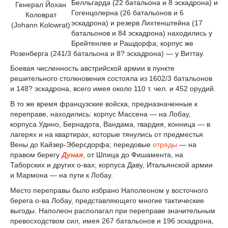
Белльгарда (22 батальона и 8 эскадрона) и
Генерал Йохан
Гогенцолерна (26 батальонов и 6
Коловрат
эскадрона) и резерв Лихтенштейна (17
(
Johann Kolowrat)
батальонов и 84 эскадрона) находились у
Брейтенлее и Рашдорфа; корпус же
Розенберга (24
1
/
3
батальона и 8? эскадрона) — у Виттау.
Боевая численность австрийской армии в пункте
решительного столкновения состояла из 160
2
/
3
батальонов
и 148? эскадрона, всего имея около 110 т. чел. и 452 орудий.
В то же время французские войска, предназначенные к
переправе, находились: корпус Массена — на Лобау,
корпуса Удино, Бернадота, Вандама, гвардия, конница — в
лагерях и на квартирах, которые тянулись от предместья
Вены до Кайзер-Эберсдорфа; передовые
отряды
— на
правом берегу
Дуная
, от Шпица до Фишамента, на
Таборских и других о-вах; корпуса Даву, Итальянской армии
и Мармона — на пути к Лобау.
Место переправы было избрано Наполеоном у восточного
берега о-ва Лобау, представляющего многие тактические
выгоды. Наполеон располагал при переправе значительным
превосходством сил, имея 267 батальонов и 196 эскадрона,