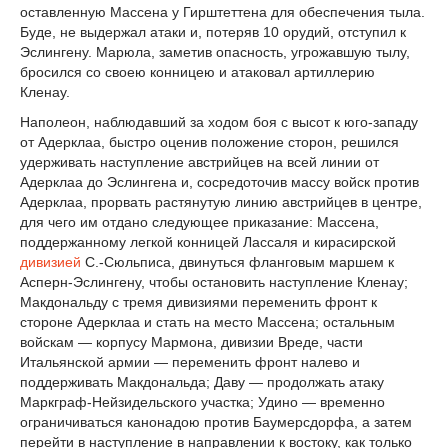
оставленную Массена у Гирштеттена для обеспечения тыла.
Буде, не выдержал атаки и, потеряв 10 орудий, отступил к
Эслингену. Марюла, заметив опасность, угрожавшую тылу,
бросился со своею конницею и атаковал артиллерию
Кленау.
Наполеон, наблюдавший за ходом боя с высот к юго-западу
от Адерклаа, быстро оценив положение сторон, решился
удерживать наступление австрийцев на всей линии от
Адерклаа до Эслингена и, сосредоточив массу войск против
Адерклаа, прорвать растянутую линию австрийцев в центре,
для чего им отдано следующее приказание: Массена,
поддержанному легкой конницей Лассаля и кирасирской
дивизией
С.-Сюльписа, двинуться фланговым маршем к
Асперн-Эслингену, чтобы остановить наступление Кленау;
Макдональду с тремя дивизиями переменить фронт к
стороне Адерклаа и стать на место Массена; остальным
войскам — корпусу Мармона, дивизии Вреде, части
Итальянской армии — переменить фронт налево и
поддерживать Макдональда; Даву — продолжать атаку
Маркграф-Нейзидельского участка; Удино — временно
ограничиваться канонадою против Баумерсдорфа, а затем
перейти в наступление в направлении к востоку, как только