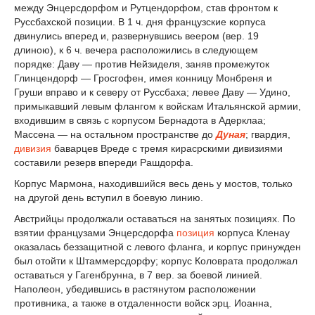
между Энцерсдорфом и Рутцендорфом, став фронтом к
Руссбахской позиции. В 1 ч. дня французские корпуса
двинулись вперед и, развернувшись веером (вер. 19
длиною), к 6 ч. вечера расположились в следующем
порядке: Даву — против Нейзиделя, заняв промежуток
Глинцендорф — Гросгофен, имея конницу Монбреня и
Груши вправо и к северу от Руссбаха; левее Даву — Удино,
примыкавший левым флангом к войскам Итальянской армии,
входившим в связь с корпусом Бернадота в Адерклаа;
Массена — на остальном пространстве до
Дуная
; гвардия,
дивизия
баварцев Вреде с тремя кирасрскими дивизиями
составили резерв впереди Рашдорфа.
Корпус Мармона, находившийся весь день у мостов, только
на другой день вступил в боевую линию.
Австрийцы продолжали оставаться на занятых позициях. По
взятии французами Энцерсдорфа
позиция
корпуса Кленау
оказалась беззащитной с левого фланга, и корпус принужден
был отойти к Штаммерсдорфу; корпус Коловрата продолжал
оставаться у Гагенбрунна, в 7 вер. за боевой линией.
Наполеон, убедившись в растянутом расположении
противника, а также в отдаленности войск эрц. Иоанна,