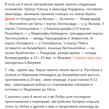
В ночь на 4 июля австрийская армия заняла следующее
положение. Корпус Кленау и авангард Нордмана, составляя
авангарды, занимали прежние позиции на левом берегу
Дуная
от Штаделау на Асперн — Эслинген — Энцерсдорф
— Мюллейтен до Орты; I корпус Белльгарда — у д. Ваграм, II
корпус Гогенцолерна — у Баумерсдорфа и IV корпус
Розенберга — у Маркграфу-Нейзидель, гренадерский корпус
Лихтенштейна — между Герасдорфом и Зейрингом, III
корпус Коловрата — у Гагенбрунна, V корпус Рейса
оставался на Бизамберге, конница Лихтенштейна — на
линии Брейтенлее — Рашдорф, резерв армии — позади
Волкерсдорфа, в 12—15 вер. от Ваграма.
Главная квартира
находилась в Ваграме.
Т. обр., армия эрц. Карла заняла линию высот р. Руссбаха и
холмов от Маркграф-Нейзидель до Бизамбергской высоты,
протяжением в 20 вер., имея впереди, в расстоянии 8-12
вер., авангардные войска со сторожевыми отрядами и
постами от Иедлерзее до Орты.
С раннего утра 4 июля на о-ве Лобау шли последние
приготовления к переправе; австрийские батареи открыли
огонь по Лобау и другим о-вам и продолжали канонаду до