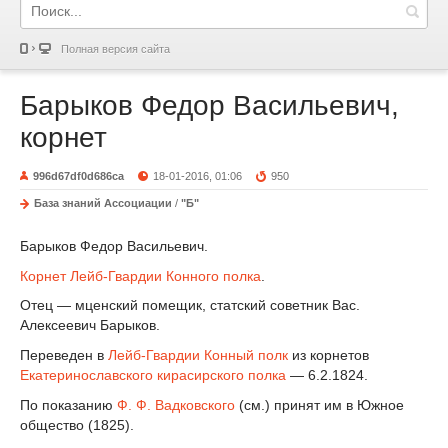
Полная версия сайта
Барыков Федор Васильевич,
корнет
996d67df0d686ca
18-01-2016, 01:06
950
База знаний Ассоциации
/
"Б"
Барыков Федор Васильевич.
Корнет
Лейб-Гвардии Конного полка
.
Отец — мценский помещик, статский советник Вас.
Алексеевич Барыков.
Переведен в
Лейб-Гвардии Конный полк
из корнетов
Екатеринославского кирасирского полка
— 6.2.1824.
По показанию
Ф. Ф. Вадковского
(см.) принят им в Южное
общество (1825).