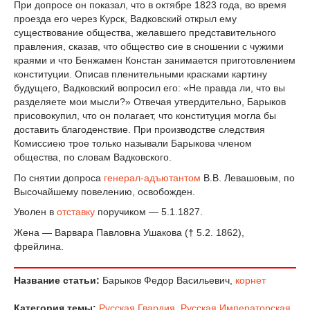
При допросе он показал, что в октябре 1823 года, во время
проезда его через Курск, Вадковский открыл ему
существование общества, желавшего представительного
правления, сказав, что общество сие в сношении с чужими
краями и что Бенжамен Констан занимается приготовлением
конституции. Описав пленительными красками картину
будущего, Вадковский вопросил его: «Не правда ли, что вы
разделяете мои мысли?» Отвечая утвердительно, Барыков
присовокупил, что он полагает, что конституция могла бы
доставить благоденствие. При производстве следствия
Комиссиею трое только называли Барыкова членом
общества, по словам Вадковского.
По снятии допроса
генерал-адъютантом
В.В. Левашовым, по
Высочайшему повелению, освобожден.
Уволен в
отставку
поручиком — 5.1.1827.
Жена — Варвара Павловна Ушакова († 5.2. 1862),
фрейлина.
Название статьи:
Барыков Федор Васильевич,
корнет
Категория темы:
Русская Гвардия
,
Русская Императорская